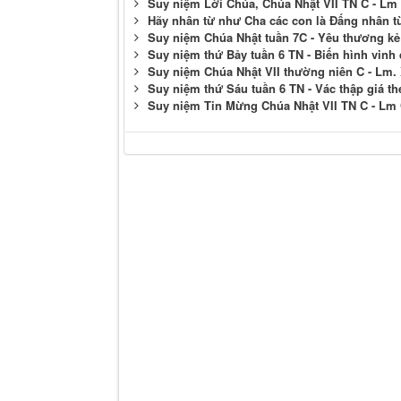
Suy niệm Lời Chúa, Chúa Nhật VII TN C - Lm
Hãy nhân từ như Cha các con là Ðấng nhân t
Suy niệm Chúa Nhật tuần 7C - Yêu thương kẻ
Suy niệm thứ Bảy tuần 6 TN - Biến hình vinh
Suy niệm Chúa Nhật VII thường niên C - Lm.
Suy niệm thứ Sáu tuần 6 TN - Vác thập giá t
Suy niệm Tin Mừng Chúa Nhật VII TN C - L