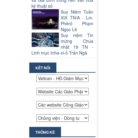
và Gia đình trong nền văn hoá
kỹ thuật số
Suy Niệm Tuần
XIX TN/A - Lm.
Phêrô Phạm
Ngọc Lê
Suy niệm Tin
mừng Chúa
nhật 19 TN -
Linh mục Inha-xi-ô Trần Ngà
KẾT NỐI
THỐNG KÊ