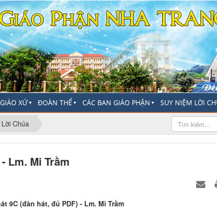
-GIÁO XỨ
ĐOÀN THỂ
CÁC BAN GIÁO PHẬN
SUY NIỆM LỜI C
▼
▼
▼
 Lời Chúa
 - Lm. Mi Trầm
hát 9C (đàn hát, đủ PDF) - Lm. Mi Trầm