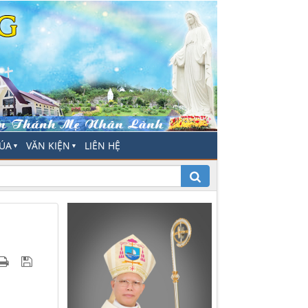
HÚA
VĂN KIỆN
LIÊN HỆ
▼
▼