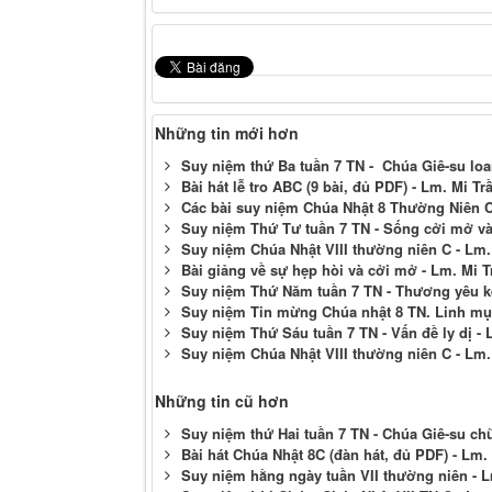
Những tin mới hơn
Suy niệm thứ Ba tuần 7 TN - Chúa Giê-su loa
Bài hát lễ tro ABC (9 bài, đủ PDF) - Lm. Mi T
Các bài suy niệm Chúa Nhật 8 Thường Niên C 
Suy niệm Thứ Tư tuần 7 TN - Sống cởi mở và
Suy niệm Chúa Nhật VIII thường niên C - Lm
Bài giảng về sự hẹp hòi và cởi mở - Lm. Mi 
Suy niệm Thứ Năm tuần 7 TN - Thương yêu k
Suy niệm Tin mừng Chúa nhật 8 TN. Linh mục
Suy niệm Thứ Sáu tuần 7 TN - Vấn đề ly dị -
Suy niệm Chúa Nhật VIII thường niên C - Lm
Những tin cũ hơn
Suy niệm thứ Hai tuần 7 TN - Chúa Giê-su ch
Bài hát Chúa Nhật 8C (đàn hát, đủ PDF) - Lm.
Suy niệm hằng ngày tuần VII thường niên -