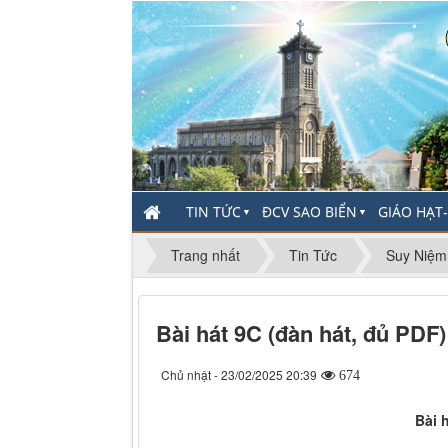
TIN TỨC
ĐCV SAO BIỂN
GIÁO HẠT
▼
▼
Trang nhất
Tin Tức
Suy Niệm
Bài hát 9C (đàn hát, đủ PDF)
Chủ nhật - 23/02/2025 20:39
674
Bài 