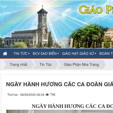
TIN TỨC
ĐCV SAO BIỂN
GIÁO HẠT-GIÁO XỨ
ĐOÀN T
▼
▼
▼
Trang nhất
Tin Tức
Giáo Phận Nha Trang
NGÀY HÀNH HƯƠNG CÁC CA ĐOÀN GI
Thứ hai - 08/09/2025 06:04
798
NGÀY HÀNH HƯƠNG CÁC CA ĐO