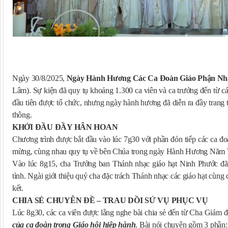
Ngày 30/8/2025,
Ngày Hành Hương Các Ca Đoàn Giáo Phận Nh
Lâm). Sự kiện đã quy tụ khoảng 1.300 ca viên và ca trưởng đến từ các
đầu tiên được tổ chức, nhưng ngày hành hương đã diễn ra đầy trang t
thông.
KHỞI ĐẦU ĐẦY HÂN HOAN
Chương trình được bắt đầu vào lúc 7g30 với phần đón tiếp các ca đo
mừng, cùng nhau quy tụ về bên Chúa trong ngày Hành Hương Năm 
Vào lúc 8g15, cha Trưởng ban Thánh nhạc giáo hạt Ninh Phước đã
tình. Ngài giới thiệu quý cha đặc trách Thánh nhạc các giáo hạt cùng
kết.
CHIA SẺ CHUYÊN ĐỀ – TRAU DỒI SỨ VỤ PHỤC VỤ
Lúc 8g30, các ca viên được lắng nghe bài chia sẻ đến từ Cha Giám
của ca đoàn trong Giáo hội hiệp hành
. Bài nói chuyện gồm 3 phần