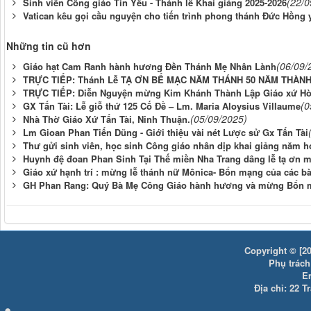
(22/0
Sinh viên Công giáo Tin Yêu - Thánh lễ Khai giảng 2025-2026
Vatican kêu gọi cầu nguyện cho tiến trình phong thánh Đức Hồng 
Những tin cũ hơn
(06/09/
Giáo hạt Cam Ranh hành hương Đền Thánh Mẹ Nhân Lành
TRỰC TIẾP: Thánh Lễ TẠ ƠN BẾ MẠC NĂM THÁNH 50 NĂM THÀNH L
TRỰC TIẾP: Diễn Nguyện mừng Kim Khánh Thành Lập Giáo xứ Hòa 
(0
GX Tấn Tài: Lễ giỗ thứ 125 Cố Đề – Lm. Maria Aloysius Villaume
(05/09/2025)
Nhà Thờ Giáo Xứ Tấn Tài, Ninh Thuận.
Lm Gioan Phan Tiến Dũng - Giới thiệu vài nét Lược sử Gx Tấn Tài
Thư gửi sinh viên, học sinh Công giáo nhân dịp khai giảng năm họ
Huynh đệ đoan Phan Sinh Tại Thế miền Nha Trang dâng lễ tạ ơn
Giáo xứ hạnh trí : mừng lễ thánh nữ Mônica- Bổn mạng của các b
GH Phan Rang: Quý Bà Mẹ Công Giáo hành hương và mừng Bổn 
Copyright © [20
Phụ trách:
E
Địa chỉ: 22 