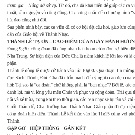
tham gia – Nâng đỡ sứ vụ
. Từ đó, cha đã khai triển để giúp các ca v
thuật, cầu nguyện và cộng đồng. Cha cũng nhắc đến chương trình “s
hát đạo cũng như đời.
Sau phần trình bày, các ca viên đã có cơ hội đặt câu hỏi, giao lưu cù
dẫn của Giáo hội về Thánh Nhạc.
THÁNH LỄ TẠ ƠN – CAO ĐIỂM CỦA NGÀY HÀNH HƯƠ
Đúng 9g30, cộng đoàn đã cùng nhau hân hoan chào đón sự hiện 
Nha Trang. Sự hiện diện của Đức Cha là niềm khích lệ lớn lao và là
phận.
Thánh lễ đồng tế được cử hành vào lúc 10g00. Qua đoạn Tin mừng 
đọc Sách Thánh, Đức Cha đã nhấn mạnh đến ý nghĩa cao đẹp của việ
hỏi: Tại sao là “ca đoàn” chứ không phải là “ban nhạc”? Bởi lẽ, các 
danh lợi, mà vì lòng yêu mến Chúa và phục vụ cộng đoàn. Trải qua thế
nối và kế thừa, trong khi theo thời gian, các ban nhạc sẽ lụi tàn và chỉ 
Cuối Thánh lễ, Cha Trưởng ban Thánh Nhạc Giáo phận đã đại diện g
cộng đoàn hiện diện. Thánh Lễ kết thúc vào lúc 11g15 cùng với ph
Thánh.
GẶP GỠ – HIỆP THÔNG – GẮN KẾT