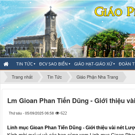
TIN TỨC
ĐCV SAO BIỂN
GIÁO HẠT-GIÁO XỨ
ĐOÀN T
▼
▼
▼
Trang nhất
Tin Tức
Giáo Phận Nha Trang
Lm Gioan Phan Tiến Dũng - Giới thiệu và
Thứ sáu - 05/09/2025 06:58
622
Linh mục Gioan Phan Tiến Dũng - Giới thiệu vài nét Lư