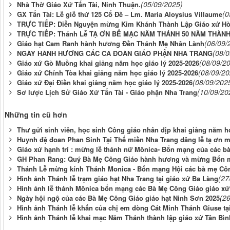
(05/09/2025)
Nhà Thờ Giáo Xứ Tấn Tài, Ninh Thuận.
(0
GX Tấn Tài: Lễ giỗ thứ 125 Cố Đề – Lm. Maria Aloysius Villaume
TRỰC TIẾP: Diễn Nguyện mừng Kim Khánh Thành Lập Giáo xứ Hòa 
TRỰC TIẾP: Thánh Lễ TẠ ƠN BẾ MẠC NĂM THÁNH 50 NĂM THÀNH L
(06/09/
Giáo hạt Cam Ranh hành hương Đền Thánh Mẹ Nhân Lành
(08/
NGÀY HÀNH HƯƠNG CÁC CA ĐOÀN GIÁO PHẬN NHA TRANG
(08/09/2
Giáo xứ Gò Muồng khai giảng năm học giáo lý 2025-2026
(08/09/20
Giáo xứ Chính Tòa khai giảng năm học giáo lý 2025-2026
(08/09/202
Giáo xứ Đại Điền khai giảng năm học giáo lý 2025-2026
(10/09/20
Sơ lược Lịch Sử Giáo Xứ Tấn Tài - Giáo phận Nha Trang
Những tin cũ hơn
Thư gửi sinh viên, học sinh Công giáo nhân dịp khai giảng năm họ
Huynh đệ đoan Phan Sinh Tại Thế miền Nha Trang dâng lễ tạ ơn
Giáo xứ hạnh trí : mừng lễ thánh nữ Mônica- Bổn mạng của các b
GH Phan Rang: Quý Bà Mẹ Công Giáo hành hương và mừng Bổn 
Thánh Lễ mừng kính Thánh Monica - Bổn mạng Hội các bà mẹ Công
(27
Hình ảnh Thánh lễ trạm giáo hạt Nha Trang tại giáo xứ Ba Làng
Hình ảnh lễ thánh Mônica bổn mạng các Bà Mẹ Công Giáo giáo xứ 
(2
Ngày hội ngộ của các Bà Mẹ Công Giáo giáo hạt Ninh Sơn 2025
Hình ảnh Thánh lễ khấn của chị em dòng Cát Minh Thánh Giuse tạ
Hình ảnh Thánh lễ khai mạc Năm Thánh thành lập giáo xứ Tân Bìn