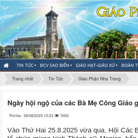
TIN TỨC
ĐCV SAO BIỂN
GIÁO HẠT-GIÁO XỨ
ĐOÀN T
▼
▼
▼
Trang nhất
Tin Tức
Giáo Phận Nha Trang
Ngày hội ngộ của các Bà Mẹ Công Giáo g
Thứ ba - 26/08/2025 10:23
5666
Vào Thứ Hai 25.8.2025 vừa qua, Hội Các 