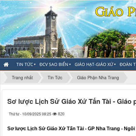
TIN TỨC
ĐCV SAO BIỂN
GIÁO HẠT-GIÁO XỨ
ĐOÀN T
▼
▼
▼
Trang nhất
Tin Tức
Giáo Phận Nha Trang
Sơ lược Lịch Sử Giáo Xứ Tấn Tài - Giáo
Thứ tư - 10/09/2025 08:25
820
Sơ lược Lịch Sử Giáo Xứ Tấn Tài - GP Nha Trang - Ngô