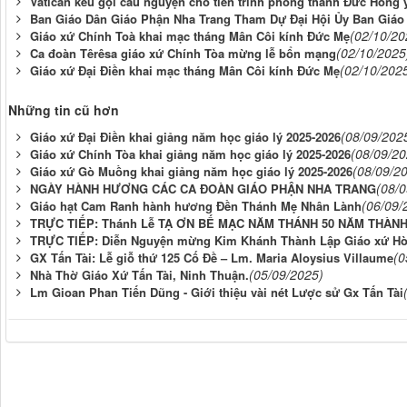
Vatican kêu gọi cầu nguyện cho tiến trình phong thánh Đức Hồng 
Ban Giáo Dân Giáo Phận Nha Trang Tham Dự Đại Hội Ủy Ban Giáo 
(02/10/20
Giáo xứ Chính Toà khai mạc tháng Mân Côi kính Đức Mẹ
(02/10/2025
Ca đoàn Têrêsa giáo xứ Chính Tòa mừng lễ bổn mạng
(02/10/202
Giáo xứ Đại Điền khai mạc tháng Mân Côi kính Đức Mẹ
Những tin cũ hơn
(08/09/202
Giáo xứ Đại Điền khai giảng năm học giáo lý 2025-2026
(08/09/20
Giáo xứ Chính Tòa khai giảng năm học giáo lý 2025-2026
(08/09/2
Giáo xứ Gò Muồng khai giảng năm học giáo lý 2025-2026
(08/
NGÀY HÀNH HƯƠNG CÁC CA ĐOÀN GIÁO PHẬN NHA TRANG
(06/09/
Giáo hạt Cam Ranh hành hương Đền Thánh Mẹ Nhân Lành
TRỰC TIẾP: Thánh Lễ TẠ ƠN BẾ MẠC NĂM THÁNH 50 NĂM THÀNH L
TRỰC TIẾP: Diễn Nguyện mừng Kim Khánh Thành Lập Giáo xứ Hòa 
(0
GX Tấn Tài: Lễ giỗ thứ 125 Cố Đề – Lm. Maria Aloysius Villaume
(05/09/2025)
Nhà Thờ Giáo Xứ Tấn Tài, Ninh Thuận.
Lm Gioan Phan Tiến Dũng - Giới thiệu vài nét Lược sử Gx Tấn Tài