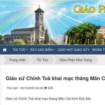
TIN TỨC
ĐCV SAO BIỂN
GIÁO HẠT-GIÁO XỨ
ĐOÀN T
▼
▼
▼
Trang nhất
Tin Tức
Giáo Phận Nha Trang
Giáo xứ Chính Toà khai mạc tháng Mân C
Thứ năm - 02/10/2025 04:33
608
Giáo xứ Chính Toà khai mạc tháng Mân Côi kính Đức Mẹ