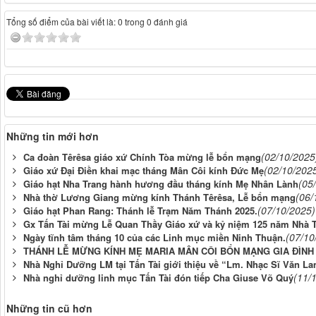
Tổng số điểm của bài viết là: 0 trong 0 đánh giá
Những tin mới hơn
(02/10/2025
Ca đoàn Têrêsa giáo xứ Chính Tòa mừng lễ bổn mạng
(02/10/202
Giáo xứ Đại Điền khai mạc tháng Mân Côi kính Đức Mẹ
(05
Giáo hạt Nha Trang hành hương đầu tháng kính Mẹ Nhân Lành
(06/
Nhà thờ Lương Giang mừng kính Thánh Têrêsa, Lễ bổn mạng
(07/10/2025)
Giáo hạt Phan Rang: Thánh lễ Trạm Năm Thánh 2025.
Gx Tấn Tài mừng Lễ Quan Thầy Giáo xứ và kỷ niệm 125 năm Nhà 
(07/10
Ngày tĩnh tâm tháng 10 của các Linh mục miền Ninh Thuận.
THÁNH LỄ MỪNG KÍNH MẸ MARIA MÂN CÔI BỔN MẠNG GIA ĐÌN
Nhà Nghỉ Dưỡng LM tại Tấn Tài giới thiệu về “Lm. Nhạc Sĩ Văn La
(11/
Nhà nghỉ dưỡng linh mục Tấn Tài đón tiếp Cha Giuse Võ Quý
Những tin cũ hơn