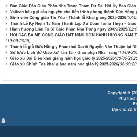
Ban Giáo Dân Giáo Phận Nha Trang Tham Dự Đại Hội Ủy Ban Giáo 
Vatican kêu gọi cầu nguyện cho tiến trình phong thánh Đức Hồng 
(22/0
Sinh viên Công giáo Tin Yêu - Thánh lễ Khai giảng 2025-2026
Thánh Lễ Kỷ Niệm 15 Năm Thành Lập Xứ Đoàn Tôma Thiện – Giáo X
(22/
Hành hương Liên Tu Sĩ Giáo Phận Nha Trang ngày 20/09/2025
HỘI CÁC BÀ MẸ CÔNG GIÁO HẠT NINH SƠN HÀNH HƯƠNG NĂM T
(19/09/2025)
Thánh lễ giỗ Đức Hồng y Phanxicô Xaviê Nguyễn Văn Thuận tại N
(10/09/20
Sơ lược Lịch Sử Giáo Xứ Tấn Tài - Giáo phận Nha Trang
(08/09/202
Giáo xứ Đại Điền khai giảng năm học giáo lý 2025-2026
(08/09/20
Giáo xứ Chính Tòa khai giảng năm học giáo lý 2025-2026
Copyright © [20
Phụ trách:
E
Địa chỉ: 22 