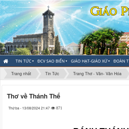
TIN TỨC
ĐCV SAO BIỂN
GIÁO HẠT-GIÁO XỨ
ĐOÀN T
▼
▼
▼
Trang nhất
Tin Tức
Trang Thơ - Văn- Văn Hóa
Thơ về Thánh Thể
Thứ ba - 13/08/2024 21:47
871