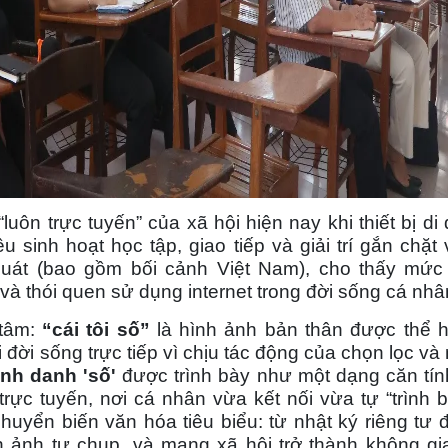
luôn trực tuyến” của xã hội hiện nay khi thiết bị di
ều sinh hoạt học tập, giao tiếp và giải trí gắn chặt
quát (bao gồm bối cảnh Việt Nam), cho thấy mức
à thói quen sử dụng internet trong đời sống cá nhâ
 tâm:
“cái tôi số”
là hình ảnh bản thân được thể h
 đời sống trực tiếp vì chịu tác động của chọn lọc và
ịnh danh 'số'
được trình bày như một dạng căn tín
rực tuyến, nơi cá nhân vừa kết nối vừa tự “trình 
uyển biến văn hóa tiêu biểu: từ nhật ký riêng tư 
n ảnh tự chụp, và mạng xã hội trở thành không g