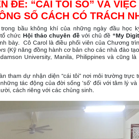
 ĐỀ: “CÁI TÔI SỐ” VÀ VIỆC
ÔNG SỐ CÁCH CÓ TRÁCH N
trong bầu không khí của những ngày đầu học kỳ 
 tổ chức
Hội thảo chuyên đề
với chủ đề
“My Digit
ình bày. Cô Carol là điều phối viên của Chương tr
ors
(Kỹ năng đồng hành cơ bản cho các nhà đào tạo
damson University, Manila, Philippines và cũng là
n tham dự nhận diện “cái tôi” nơi môi trường trực 
 những tác động của đời sống 'số' đối với tâm lý và
ười, cách riêng với các chủng sinh.