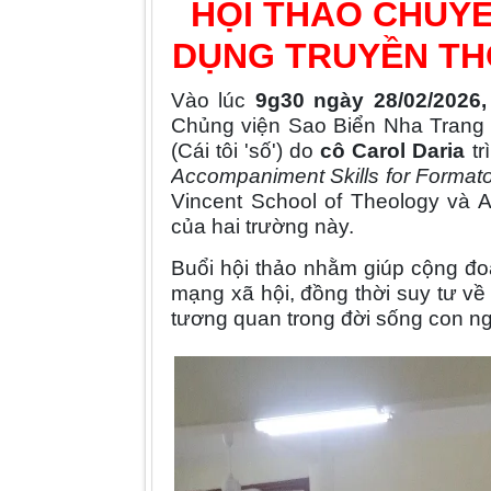
HỘI THẢO CHUYÊN
DỤNG TRUYỀN TH
Vào lúc
9g30 ngày 28/02/2026,
Chủng viện Sao Biển Nha Trang
(Cái tôi 'số') do
cô Carol Daria
tr
Accompaniment Skills for Format
Vincent School of Theology và A
của hai trường này.
Buổi hội thảo nhằm giúp cộng đoà
mạng xã hội, đồng thời suy tư về
tương quan trong đời sống con ng