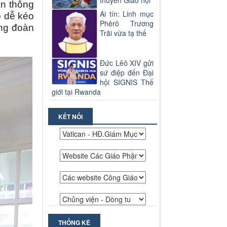
thuyền Giáo hội"
ền thông
Ai tín: Linh mục
ộ dễ kéo
Phêrô Trương
ộng đoàn
Trãi vừa tạ thế
Đức Lêô XIV gửi
sứ điệp đến Đại
hội SIGNIS Thế
giới tại Rwanda
KẾT NỐI
THỐNG KÊ