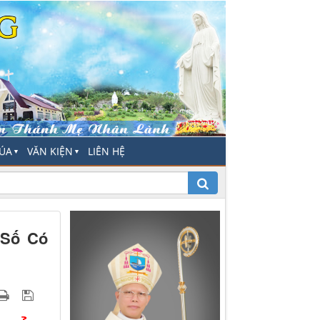
HÚA
VĂN KIỆN
LIÊN HỆ
▼
▼
 Số Có