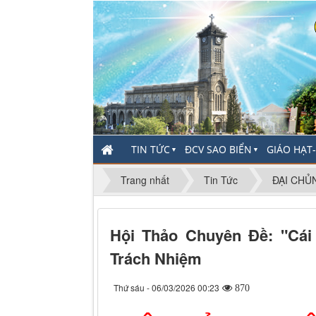
TIN TỨC
ĐCV SAO BIỂN
GIÁO HẠT
▼
▼
Trang nhất
Tin Tức
ĐẠI CHỦ
Hội Thảo Chuyên Đề: "Cái
Trách Nhiệm
Thứ sáu - 06/03/2026 00:23
870