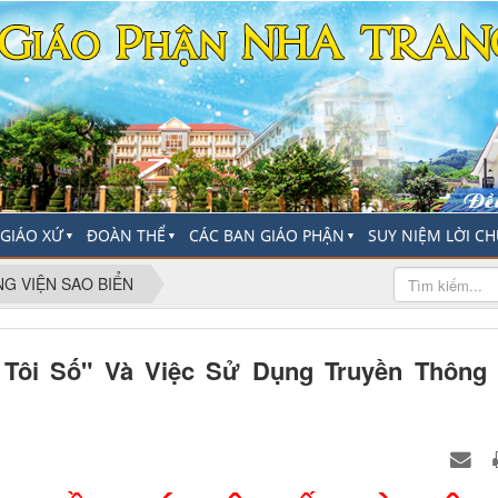
-GIÁO XỨ
ĐOÀN THỂ
CÁC BAN GIÁO PHẬN
SUY NIỆM LỜI C
▼
▼
▼
NG VIỆN SAO BIỂN
 Tôi Số" Và Việc Sử Dụng Truyền Thông