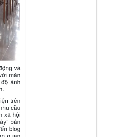
 động và
 với màn
 độ ảnh
n.
iện trên
 nhu cầu
h xã hội
bày” bản
đến blog
ian quan