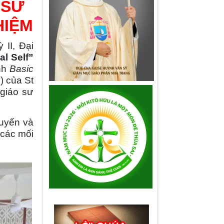
 SỬ
HIỆM
II, Đại
al Self”
ình
Basic
) của St
 giáo sư
tuyến và
 các mối