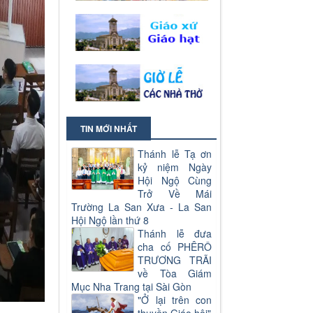
TIN MỚI NHẤT
Thánh lễ Tạ ơn
kỷ niệm Ngày
Hội Ngộ Cùng
Trở Về Mái
Trường La San Xưa - La San
Hội Ngộ lần thứ 8
Thánh lễ đưa
cha cố PHÊRÔ
TRƯƠNG TRÃI
về Tòa Giám
Mục Nha Trang tại Sài Gòn
"Ở lại trên con