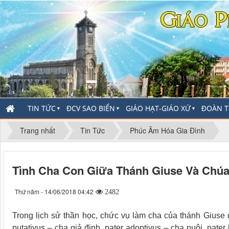
TIN TỨC
ĐCV SAO BIỂN
GIÁO HẠT-GIÁO XỨ
ĐOÀN T
▼
▼
▼
Trang nhất
Tin Tức
Phúc Âm Hóa Gia Đình
Tình Cha Con Giữa Thánh Giuse Và Chúa
Thứ năm - 14/06/2018 04:42
2482
Trong lịch sử thần học, chức vụ làm cha của thánh Giuse 
putativus – cha giả định, pater adoptivus – cha nuôi, pater l