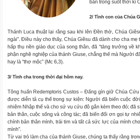
bản trong suốt thời kì
2/ Tình con của Chúa G
Thánh Luca thuật lại rằng sau khi lên Đền thờ, Chúa Giês
ngài”. Điều này cho thấy, Chúa Giêsu đã dành cho cha mẹ t
hấp thụ nền giáo dục của song thân, đã “tăng trưởng về k
phận nghề nghiệp của thánh Giuse, chẳng thế mà Người đã 
hay là “thợ mộc” (Mc 6,3).
3/ Tình cha trong thời đại hôm nay.
Tông huấn Redemptoris Custos – Đấng gìn giữ Chúa Cứu Th
được diễn tả cụ thể trong sự kiện: Người đã biến cuộc đờ
nhiệm Nhập thể và cho sứ vụ cứu độ gắn kèm theo đó; đã sử
bản thân, cuộc sống và công tác; đã biến đổi ơn gọi tự nhiê
chính bản thân mình, trái tim và tất cả sức lực của mình c
mình”.
Từ vai trò làm cha của thánh Giuse, chúng ta thấy rằng tro