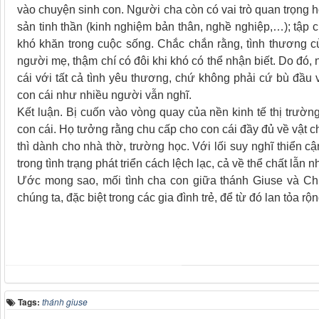
vào chuyện sinh con. Người cha còn có vai trò quan trọng h
sản tinh thần (kinh nghiệm bản thân, nghề nghiệp,…); tập 
khó khăn trong cuộc sống. Chắc chắn rằng, tình thương c
người mẹ, thậm chí có đôi khi khó có thể nhận biết. Do đó
cái với tất cả tình yêu thương, chứ không phải cứ bù đầu
con cái như nhiều người vẫn nghĩ.
Kết luận. Bị cuốn vào vòng quay của nền kinh tế thị trườ
con cái. Họ tưởng rằng chu cấp cho con cái đầy đủ về vật ch
thì dành cho nhà thờ, trường học. Với lối suy nghĩ thiển c
trong tình trạng phát triển cách lệch lạc, cả về thể chất lẫn 
Ước mong sao, mối tình cha con giữa thánh Giuse và Chú
chúng ta, đặc biệt trong các gia đình trẻ, để từ đó lan tỏa r
Tags:
thánh giuse