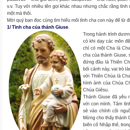
v.v. Tuy với nhiều tên gọi khác nhau nhưng chắc rằng tình
một mà thôi.
Mời quý bạn đọc cùng tìm hiểu mối tình cha con này để từ đ
1/ Tình cha của thánh Giuse
.
Trong hành trình dươn
có khi dạy các môn đệ
chỉ có một Cha là Cha
cha của thánh Giuse, 
đứng đầu là Thiên Ch
bối cảnh này, vai trò
với Thiên Chúa là Cha
hình ảnh của Chúa Ch
Chúa Giêsu.
Thánh Giuse đã yêu m
với con mình. Tâm tìn
sẻ vào chính cội ngu
Mừng cho thấy thánh G
biến cố Nhập thể, tro