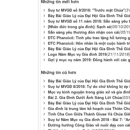
Những tin mới hơn
(3
Suy tư MVGĐ số 9/2018: "Trước mặt Chúa"
Bảy Bài Giáo Lý của Đại Hội Gia Đình Thế Giớ
Suy tư MVGĐ số 11 năm 2018: Sẵn sàng yêu 
(05/10/20
[Nhân đức trong gia đình]: Sạch sẽ
(05/1
Sẵn sàng yêu thương đón nhận con cái
ĐTC Phanxicô: Tình yêu trao tặng hỗ tương 
ĐTC Phanxicô: Hôn nhân là một cuộc hành trì
Bảy Bài Giáo Lý của Đại Hội Gia Đình Thế Gi
(21/11/2018
Logo Năm Mục vụ Gia đình 2019
Gợi ý mục vụ năm 2019: Đồng hành với các g
Những tin cũ hơn
Bảy Bài Giáo Lý của Đại Hội Gia Đình Thế G
Suy tư MVGĐ 8/2018: Tự do chứ không bị ép
Mục vụ kinh nguyện trong giáo xứ và gia đìn
(03/
Bài 2. Gia Đình Dưới Ánh Sáng Lời Chúa
Bảy Bài Giáo Lý của Đại Hội Gia Đình Thế Giớ
Gia đình là trung tâm kế hoạch của Thiên Chú
Tình Cha Con Giữa Thánh Giuse Và Chúa Gi
Suy tư Năm Mục vụ Gia đình 2018 - Bài 7: 
Đường hướng Công Giáo về nuôi dạy con cá