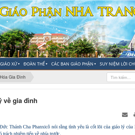
-GIÁO XỨ
ĐOÀN THỂ
CÁC BAN GIÁO PHẬN
SUY NIỆM LỜI C
▼
▼
▼
Hóa Gia Đình
ý về gia đình
, Đức Thánh Cha Phanxicô nói rằng tình yêu là cốt lõi của giáo lý củ
ó trách nhiệm tiến về phía trước.