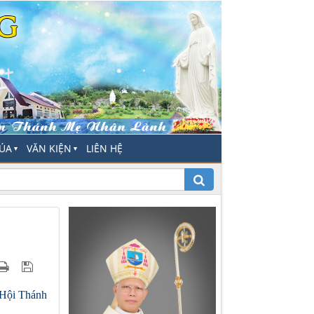
HÚA
VĂN KIỆN
LIÊN HỆ
▼
▼
a Hội Thánh