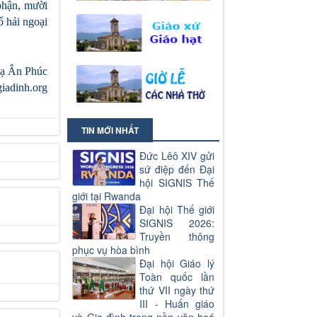
phận, mười
ổ hải ngoại
ạ Ân Phúc
iadinh.org
TIN MỚI NHẤT
Đức Lêô XIV gửi
sứ điệp đến Đại
hội SIGNIS Thế
giới tại Rwanda
Đại hội Thế giới
SIGNIS 2026:
Truyền thông
phục vụ hòa bình
Đại hội Giáo lý
Toàn quốc lần
thứ VII ngày thứ
III - Huấn giáo