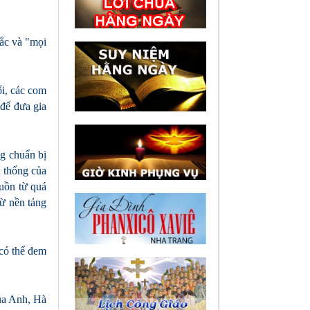
tắc và "mọi
ổi, các com
 để đưa gia
ng chuẩn bị
n thống của
guồn từ quá
từ nền tảng
 có thể đem
ủa Anh, Hà