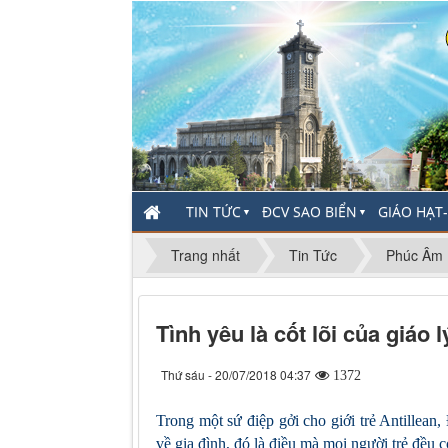
TIN TỨC
ĐCV SAO BIỂN
GIÁO HẠT
▼
▼
Trang nhất
Tin Tức
Phúc Âm 
Tình yêu là cốt lõi của giáo l
Thứ sáu - 20/07/2018 04:37
1372
Trong một sứ điệp gởi cho giới trẻ Antillean
về gia đình, đó là điều mà mọi người trẻ đều c