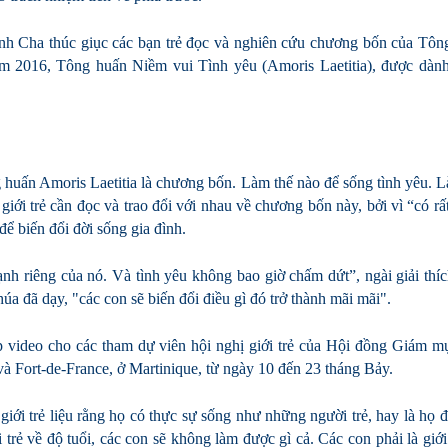
ánh Cha thúc giục các bạn trẻ đọc và nghiên cứu chương bốn của Tôn
 2016, Tông huấn Niềm vui Tình yêu (Amoris Laetitia), được dành
ng huấn Amoris Laetitia là chương bốn. Làm thế nào để sống tình yêu. 
 giới trẻ cần đọc và trao đổi với nhau về chương bốn này, bởi vì “có rấ
để biến đổi đời sống gia đình.
h riêng của nó. Và tình yêu không bao giờ chấm dứt”, ngài giải thí
a đã dạy, "các con sẽ biến đổi điều gì đó trở thành mãi mãi".
video cho các tham dự viên hội nghị giới trẻ của Hội đồng Giám mục
và Fort-de-France, ở Martinique, từ ngày 10 đến 23 tháng Bảy.
ới trẻ liệu rằng họ có thực sự sống như những người trẻ, hay là họ đ
 trẻ về độ tuổi, các con sẽ không làm được gì cả. Các con phải là giới t