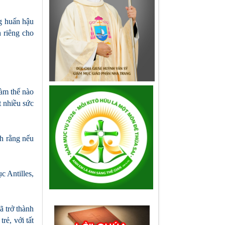
g huấn hậu
 riêng cho
Làm thế nào
t nhiều sức
ch rằng nếu
 Antilles,
ã trở thành
rẻ, với tất