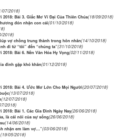
1/07/2018)
(18/09/2018)
i 2018: Bài 3. Giấc Mơ Vĩ Đại Của Thiên Chúa
(01/10/2018)
thương đón nhận con cái
18)
0/2018)
(14/10/2018)
giúp vợ chồng trung thành trong hôn nhân
(31/10/2018)
nh đi từ “tôi” đến “chúng ta”
(02/11/2018)
ới 2018: Bài 6. Nền Văn Hóa Hy Vọng
)
(01/12/2018)
ia đình gặp khó khăn
(20/07/2018)
iới 2018: Bài 4. Ước Mơ Lớn Cho Mọi Người
(13/07/2018)
 buộc
(12/07/2018)
h
07/2018)
(26/06/2018)
i 2018: Bài 1. Các Gia Đình Ngày Nay
(26/06/2018)
a, là cái nôi của sự sống
(14/06/2018)
êsu
(03/06/2018)
“Anh nhận em làm vợ…”
(19/05/2018)
i