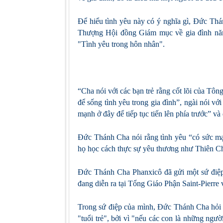
Để hiểu tình yêu này có ý nghĩa gì, Đức Th
Thượng Hội đồng Giám mục về gia đình năm
"Tình yêu trong hôn nhân".
“Cha nói với các bạn trẻ rằng cốt lõi của Tô
để sống tình yêu trong gia đình”, ngài nói với
mạnh ở đây để tiếp tục tiến lên phía trước” và 
Đức Thánh Cha nói rằng tình yêu “có sức mạn
họ học cách thực sự yêu thương như Thiên Chú
Đức Thánh Cha Phanxicô đã gửi một sứ điệp 
đang diễn ra tại Tổng Giáo Phận Saint-Pierre 
Trong sứ điệp của mình, Đức Thánh Cha hỏi gi
"tuổi trẻ", bởi vì "nếu các con là những người