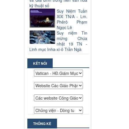
và Gia đình trong nền văn hoá
kỹ thuật số
Suy Niệm Tuần
XIX TN/A - Lm.
Phêrô Phạm
Ngọc Lê
Suy niệm Tin
mừng Chúa
nhật 19 TN -
Linh mục Inha-xi-ô Trần Ngà
KẾT NỐI
THỐNG KÊ