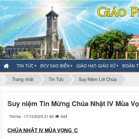
TIN TỨC
ĐCV SAO BIỂN
GIÁO HẠT-GIÁO XỨ
ĐOÀN T
▼
▼
▼
Trang nhất
Tin Tức
Suy Niệm Lời Chúa
Suy niệm Tin Mừng Chúa Nhật IV Mùa V
Thứ ba - 17/12/2024 21:46
444
CHÚA NHẬT IV MÙA VỌNG C