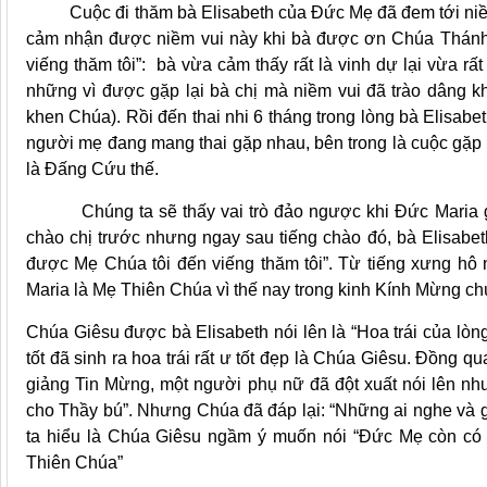
Cuộc đi thăm bà Elisabeth của Đức Mẹ đã đem tới niềm v
cảm nhận được niềm vui này khi bà được ơn Chúa Thánh t
viếng thăm tôi”: bà vừa cảm thấy rất là vinh dự lại vừa 
những vì được gặp lại bà chị mà niềm vui đã trào dâng khi
khen Chúa). Rồi đến thai nhi 6 tháng trong lòng bà Elisabe
người mẹ đang mang thai gặp nhau, bên trong là cuộc gặp gỡ
là Đấng Cứu thế.
Chúng ta sẽ thấy vai trò đảo ngược khi Đức Maria gặp 
chào chị trước nhưng ngay sau tiếng chào đó, bà Elisabet
được Mẹ Chúa tôi đến viếng thăm tôi”. Từ tiếng xưng hô 
Maria là Mẹ Thiên Chúa vì thế nay trong kinh Kính Mừng c
Chúa Giêsu được bà Elisabeth nói lên là “Hoa trái của lòng 
tốt đã sinh ra hoa trái rất ư tốt đẹp là Chúa Giêsu. Đồng 
giảng Tin Mừng, một người phụ nữ đã đột xuất nói lên n
cho Thầy bú”. Nhưng Chúa đã đáp lại: “Những ai nghe và g
ta hiểu là Chúa Giêsu ngầm ý muốn nói “Đức Mẹ còn có p
Thiên Chúa”