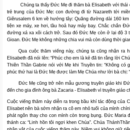
Chúng ta thấy Đức Mẹ đi thăm bà Elisabeth với thái đội v
trẻ trung của Đức Mẹ: con đường đi từ Nazareth tới miề
Giêrusalem 6 km về hướng tây: Quãng đường dài 160 km n
tiện xe máy, xe hơi, tầu hoả hay máy bay. Chắc chắn Đ
đường xá xa xôi cách trở. Sau đó Đức Mẹ còn ở lại độ 3 th
Gioan. Đức Mẹ không những chia vui mà còn dùng thời gian
Qua cuộc thăm viếng này, chúng ta cũng nhận ra hai
Elisabeth đã nói lên: “Phúc cho em là kẻ đã tin rằng lời C
Thiên Thần Gabrie nói với Mẹ khi Truyền tin: “Không có 
phúc thứ hai là Đức Mẹ được làm Mẹ Chúa như lời bà chị: “
Đức Mẹ cũng trở nên mẫu gương truyền giáo khi Đức
đến cho gia đình ông bà Zacaria - Elisabeth vì truyền giáo
Cuộc viếng thăm này diễn ra trong bầu khí tác động của
Elisabet nên bà sớm nhận ra cô em nhỏ tuổi của mình ch
phát ngôn thay cho con mình còn trong bụng. Đức Maria
thánh ca: “Linh hồn tôi ngợi khen Chúa”. Chúa ThánhThần
nhân vật của cuộc viếng thăm này. Niềm vui không giữ ri