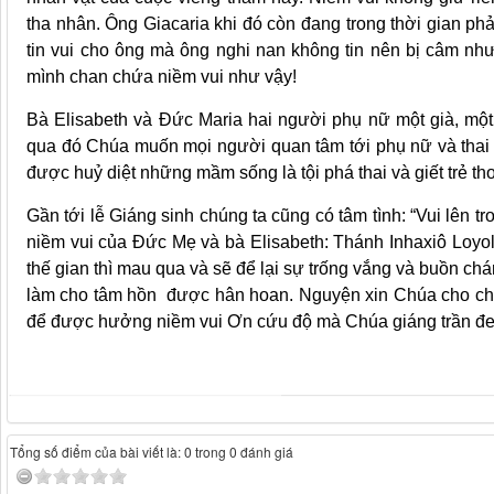
tha nhân. Ông Giacaria khi đó còn đang trong thời gian phả
tin vui cho ông mà ông nghi nan không tin nên bị câm như
mình chan chứa niềm vui như vậy!
Bà Elisabeth và Đức Maria hai người phụ nữ một già, một
qua đó Chúa muốn mọi người quan tâm tới phụ nữ và thai nh
được huỷ diệt những mầm sống là tội phá thai và giết trẻ t
Gần tới lễ Giáng sinh chúng ta cũng có tâm tình: “Vui lên 
niềm vui của Đức Mẹ và bà Elisabeth: Thánh Inhaxiô Loyola
thế gian thì mau qua và sẽ để lại sự trống vắng và buồn chá
làm cho tâm hồn được hân hoan. Nguyện xin Chúa cho chú
để được hưởng niềm vui Ơn cứu độ mà Chúa giáng trần đe
Tổng số điểm của bài viết là: 0 trong 0 đánh giá