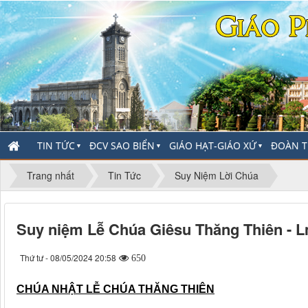
TIN TỨC
ĐCV SAO BIỂN
GIÁO HẠT-GIÁO XỨ
ĐOÀN T
▼
▼
▼
Trang nhất
Tin Tức
Suy Niệm Lời Chúa
Suy niệm Lễ Chúa Giêsu Thăng Thiên -
Thứ tư - 08/05/2024 20:58
650
CHÚA NHẬT LỄ CHÚA THĂNG THIÊN