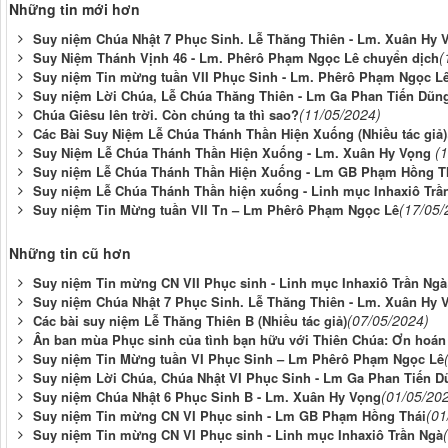
Những tin mới hơn
Suy niệm Chúa Nhật 7 Phục Sinh. Lễ Thăng Thiên - Lm. Xuân Hy 
(
Suy Niệm Thánh Vịnh 46 - Lm. Phêrô Phạm Ngọc Lê chuyển dịch
Suy niệm Tin mừng tuần VII Phục Sinh - Lm. Phêrô Phạm Ngọc L
Suy niệm Lời Chúa, Lễ Chúa Thăng Thiên - Lm Ga Phan Tiến Dũn
(11/05/2024)
Chúa Giêsu lên trời. Còn chúng ta thì sao?
Các Bài Suy Niệm Lễ Chúa Thánh Thần Hiện Xuống (Nhiều tác giả)
(
Suy Niệm Lễ Chúa Thánh Thần Hiện Xuống - Lm. Xuân Hy Vọng
Suy niệm Lễ Chúa Thánh Thần Hiện Xuống - Lm GB Phạm Hồng T
Suy niệm Lễ Chúa Thánh Thần hiện xuống - Linh mục Inhaxiô Trầ
(17/05/
Suy niệm Tin Mừng tuần VII Tn – Lm Phêrô Phạm Ngọc Lê
Những tin cũ hơn
Suy niệm Tin mừng CN VII Phục sinh - Linh mục Inhaxiô Trần Ngà
Suy niệm Chúa Nhật 7 Phục Sinh. Lễ Thăng Thiên - Lm. Xuân Hy 
(07/05/2024)
Các bài suy niệm Lễ Thăng Thiên B (Nhiều tác giả)
Ân ban mùa Phục sinh của tình bạn hữu với Thiên Chúa: Ơn hoán 
Suy niệm Tin Mừng tuần VI Phục Sinh – Lm Phêrô Phạm Ngọc Lê
Suy niệm Lời Chúa, Chúa Nhật VI Phục Sinh - Lm Ga Phan Tiến D
(01/05/20
Suy niệm Chúa Nhật 6 Phục Sinh B - Lm. Xuân Hy Vọng
(01
Suy niệm Tin mừng CN VI Phục sinh - Lm GB Phạm Hồng Thái
Suy niệm Tin mừng CN VI Phục sinh - Linh mục Inhaxiô Trần Ngà