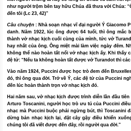
như người trộm bên tay hữu Chúa đã thưa với Chúa: “
đến tôi (Lc 23, 42)”
Câu chuyện
:
Nhà soạn nhạc vĩ đại người Ý Giacomo Pu
danh. Năm 1922, lúc ông được 64 tuổi, thì ông mắc 
thành vở nhạc kịch cuối cùng của mình, tức vở Turan
hay nhất của ông. Ông miệt mài làm việc ngày đêm. Nh
không thể nào hoàn tất nổi vở nhạc kịch ấy. Khi thấy 
đệ tử: “Nếu ta không hoàn tất được vở Turandot thì các 
Vào năm 1924, Puccini được học trò đem đến Bruxelles
đó, thì ông qua đời. Trở về Ý, các đệ tử của Puccini ng
đến lúc hoàn thành trọn vở nhạc kịch đó.
Hai năm sau, vở nhạc kịch được trình diễn lần đầu tiên 
Arturo Toscanini, người học trò ưu tú của Puccini điều
nhạc mà Puccini buộc phải ngừng bút, thì Toscanini
dừng bản nhạc kịch lại, đặt cây gậy điều khiển xuốn
chúng tôi đã viết được đến đây, rồi người qua đời.”