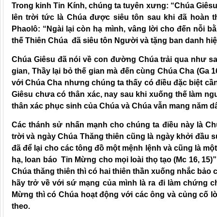
Trong kinh Tin Kính, chúng ta tuyên xưng: “Chúa Giê
lên trời tức là Chúa được siêu tôn sau khi đã hoàn
Phaolô: “Ngài lại còn hạ mình, vâng lời cho đến nỗi bằ
thế Thiên Chúa đã siêu tôn Người và tặng ban danh hiệu
Chúa Giêsu đã nói về con đường Chúa trải qua như s
gian, Thầy lại bỏ thế gian mà đến cùng Chúa Cha (Ga 16,
với Chúa Cha nhưng chúng ta thấy có điều đặc biệt cần 
Giêsu chưa có thân xác, nay sau khi xuống thế làm người
thân xác phục sinh của Chúa và Chúa vẫn mang năm dấu 
Các thánh sử nhấn mạnh cho chúng ta điều này là Chú
trời và ngày Chúa Thăng thiên cũng là ngày khởi đầu 
đã để lại cho các tông đồ một mệnh lệnh và cũng là một
hạ, loan báo Tin Mừng cho mọi loài thọ tạo (Mc 16, 15)”
Chúa thăng thiên thì có hai thiên thần xuống nhắc bảo 
hãy trở về với sứ mạng của mình là ra đi làm chứng c
Mừng thì có Chúa hoạt động với các ông và củng cố l
theo.