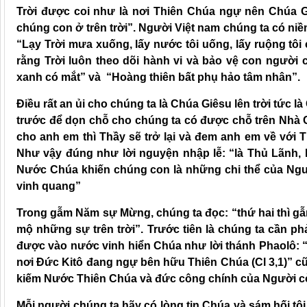
Trời được coi như là nơi Thiên Chúa ngự nên Chúa G
chúng con ở trên trời”. Người Việt nam chúng ta có niề
“Lạy Trời mưa xuống, lấy nước tôi uống, lấy ruộng tôi 
rằng Trời luôn theo dõi hành vi và bảo vệ con người
xanh có mắt” và “Hoàng thiên bất phụ hảo tâm nhân”.
Điều rất an ủi cho chúng ta là Chúa Giêsu lên trời tức 
trước để dọn chỗ cho chúng ta có được chỗ trên Nhà C
cho anh em thì Thầy sẽ trở lại và đem anh em về với 
Như vậy đúng như lời nguyện nhập lễ: “là Thủ Lãnh
Nước Chúa khiến chúng con là những chi thể của Ng
vinh quang”
Trong gẫm Năm sự Mừng, chúng ta đọc: “thứ hai thì gẫm
mộ những sự trên trời”. Trước tiên là chúng ta cần ph
được vào nước vinh hiển Chúa như lời thánh Phaolô: 
nơi Đức Kitô đang ngự bên hữu Thiên Chúa (Cl 3,1)” cũ
kiếm Nước Thiên Chúa và đức công chính của Người cò
Mỗi người chúng ta hãy có lòng tin Chúa và sám hối tội