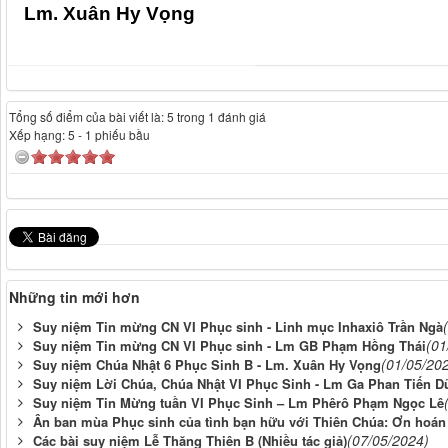
Lm. Xuân Hy Vọng
Tổng số điểm của bài viết là: 5 trong 1 đánh giá
Xếp hạng:
5
-
1
phiếu bầu
Những tin mới hơn
Suy niệm Tin mừng CN VI Phục sinh - Linh mục Inhaxiô Trần Ngà
(01
Suy niệm Tin mừng CN VI Phục sinh - Lm GB Phạm Hồng Thái
(01/05/20
Suy niệm Chúa Nhật 6 Phục Sinh B - Lm. Xuân Hy Vọng
Suy niệm Lời Chúa, Chúa Nhật VI Phục Sinh - Lm Ga Phan Tiến D
Suy niệm Tin Mừng tuần VI Phục Sinh – Lm Phêrô Phạm Ngọc Lê
Ân ban mùa Phục sinh của tình bạn hữu với Thiên Chúa: Ơn hoán 
(07/05/2024)
Các bài suy niệm Lễ Thăng Thiên B (Nhiều tác giả)