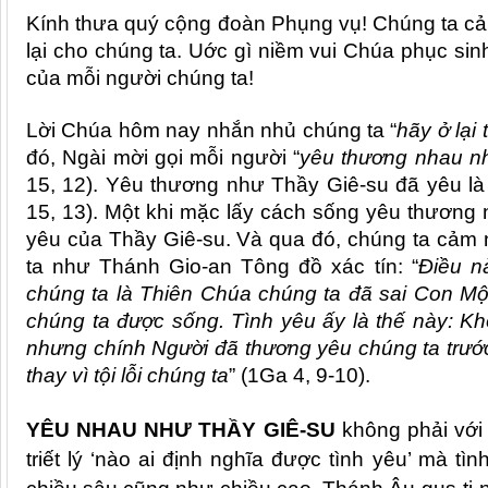
Kính thưa quý cộng đoàn Phụng vụ! Chúng ta cả
lại cho chúng ta. Uớc gì niềm vui Chúa phục sin
của mỗi người chúng ta!
Lời Chúa hôm nay nhắn nhủ chúng ta “
hãy ở lại
đó, Ngài mời gọi mỗi người “
yêu thương nhau n
15, 12). Yêu thương như Thầy Giê-su đã yêu là
15, 13). Một khi mặc lấy cách sống yêu thương này
yêu của Thầy Giê-su. Và qua đó, chúng ta cảm 
ta như Thánh Gio-an Tông đồ xác tín: “
Điều nà
ch
úng ta là Thiên Chú
a ch
úng ta đã
sai Con M
ộ
chúng ta được sống. Tình yêu ấ
y l
à thế này: K
nhưng chính Người đã thương yêu chúng ta trướ
thay vì tội lỗ
i ch
úng ta
” (1Ga 4, 9-10).
YÊU NHAU NHƯ THẦY GIÊ-SU
không phải với 
triết lý ‘nào ai định nghĩa được tình yêu’ mà tì