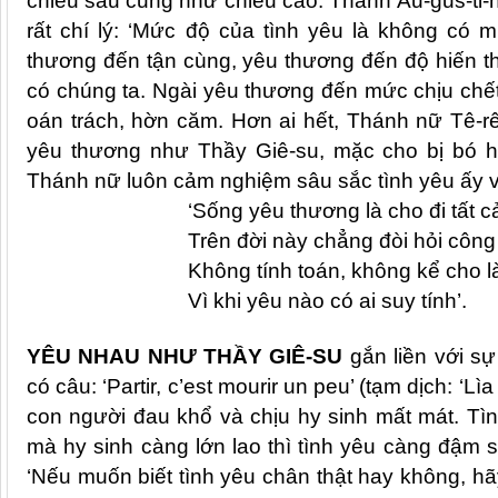
chiều sâu cũng như chiều cao. Thánh Âu-gus-ti-n
rất chí lý: ‘Mức độ của tình yêu là không có 
thương đến tận cùng, yêu thương đến độ hiến t
có chúng ta. Ngài yêu thương đến mức chịu chết
oán trách, hờn căm. Hơn ai hết, Thánh nữ Tê-r
yêu thương như Thầy Giê-su, mặc cho bị bó h
Thánh nữ luôn cảm nghiệm sâu sắc tình yêu ấy v
‘
Sống yêu thương là cho đi tất c
Tr
ên đời này chẳng đòi hỏi công 
Kh
ông tính toán, không kể cho l
V
ì khi yêu nào có ai suy tính’.
YÊU NHAU NHƯ THẦY GIÊ-SU
gắn liền với sự
có câu: ‘Partir, c’est mourir un peu’ (tạm dịch: ‘Lì
con người đau khổ và chịu hy sinh mất mát. Tìn
mà hy sinh càng lớn lao thì tình yêu càng đậm sâ
‘Nếu muốn biết tình yêu chân thật hay không, hãy