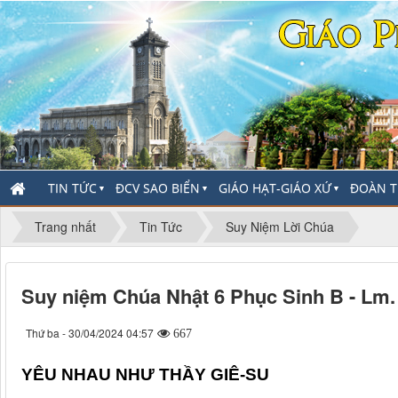
TIN TỨC
ĐCV SAO BIỂN
GIÁO HẠT-GIÁO XỨ
ĐOÀN T
▼
▼
▼
Trang nhất
Tin Tức
Suy Niệm Lời Chúa
Suy niệm Chúa Nhật 6 Phục Sinh B - Lm
Thứ ba - 30/04/2024 04:57
667
YÊU NHAU NHƯ THẦY GIÊ-SU