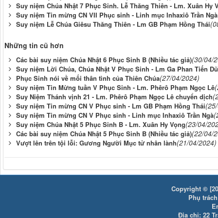
Suy niệm Chúa Nhật 7 Phục Sinh. Lễ Thăng Thiên - Lm. Xuân Hy 
Suy niệm Tin mừng CN VII Phục sinh - Linh mục Inhaxiô Trần Ngà
(0
Suy niệm Lễ Chúa Giêsu Thăng Thiên - Lm GB Phạm Hồng Thái
Những tin cũ hơn
(30/04/
Các bài suy niệm Chúa Nhật 6 Phục Sinh B (Nhiều tác giả)
Suy niệm Lời Chúa, Chúa Nhật V Phục Sinh - Lm Ga Phan Tiến D
(27/04/2024)
Phục Sinh nói về mối thân tình của Thiên Chúa
(
Suy niệm Tin Mừng tuần V Phục Sinh - Lm. Phêrô Phạm Ngọc Lê
(
Suy Niệm Thánh vịnh 21 - Lm. Phêrô Phạm Ngọc Lê chuyển dịch
(25
Suy niệm Tin mừng CN V Phục sinh - Lm GB Phạm Hồng Thái
(
Suy niệm Tin mừng CN V Phục sinh - Linh mục Inhaxiô Trần Ngà
(23/04/20
Suy niệm Chúa Nhật 5 Phục Sinh B - Lm. Xuân Hy Vọng
(22/04/
Các bài suy niệm Chúa Nhật 5 Phục Sinh B (Nhiều tác giả)
(21/04/2024)
Vượt lên trên tội lỗi: Gương Người Mục tử nhân lành
Copyright © [20
Phụ trách:
E
Địa chỉ: 22 