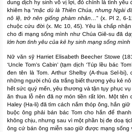
dung dịch hy sinh vô vị lợi, đó chính là tình yê
khiêm hạ “
mặc dù là Thiên Chúa, nhưng Ngài đã
nô lệ, trở nên giống phàm nhân…
” (x. Pl 2, 6
chuộc cứu đời (x. Mc 10, 45). Yêu là chấp nhận 
cho đi mạng sống mình như Chúa
Gi
ê-su đã d
l
ớn hơn tình yê
u c
ủa kẻ hy sinh mạng sống mình 
Nữ văn sỹ
Harriet
Elisabeth
Beecher Sto
we (18
‘Uncle Tom’s Cabin’ (tạm dịch ‘Túp lều bác Tom’
đen tên là Tom. Arthur Shelby (A-thua Sel-bi)
những ngườ
i ch
ủ
da tr
ắng biết thương yêu kẻ n
hết sức quý mến, yêu thương và tận tụy phục vụ 
ăn thua lỗ nên đã nợ m
ó
n ti
ền rấ
t l
ớn. Một tên 
Haley (Ha-li) đã tì
m c
á
ch n
ắm thóp ông, hắn giữ 
buộc ông phải bán bác Tom cho hắn để thanh t
không chịu, nhưng sau vì một phần bị đe doạ tịc
ông cứ bán ông miễn sao giữ được mạng sống v