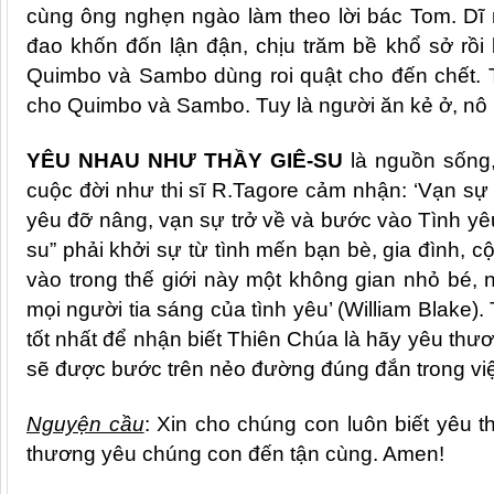
cù
ng ông nghẹn ngào làm theo lời bác Tom. Dĩ 
đao khốn đốn lận đận,
ch
ịu trăm bề khổ sở rồi 
Quimbo và Sambo dùng roi quật cho đến chết. Tr
cho Quimbo và Sambo. Tuy là người ăn kẻ ở, nô 
YÊU NHAU NHƯ THẦY GIÊ-SU
là nguồn sống,
cu
ộc đời như thi sĩ
R.Tagore
cảm nhận: ‘Vạn sự
yêu đỡ nâng, vạn sự trở về và bước vào Tình yê
su” phải khởi sự từ tình mến bạn bè, gia đình, c
vào trong thế giới này một không gian nhỏ bé
mọi người tia sáng của tình yêu’ (William Blake
tốt nhất để nhận biết Thiên Chúa là hãy yêu th
sẽ được bước trên nẻo đường đúng đắn trong việc
Nguyện cầu
: Xin cho chúng con luôn biết yêu
thương yêu chúng con đến tận cùng. Amen!