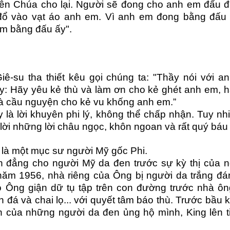
iên Chúa cho lại. Người sẽ đong cho anh em đấu 
 đổ vào vạt áo anh em. Vì anh em đong bằng đấu 
em bằng đấu ấy".
-su tha thiết kêu gọi chúng ta:
"Thầy nói với a
: Hãy yêu kẻ thù và làm ơn cho kẻ ghét anh em, 
à cầu nguyện cho kẻ vu khống anh em.”
là lời khuyên phi lý, không thể chấp nhận. Tuy nh
à lời những lời châu ngọc, khôn ngoan và rất quý báu
 là một mục sư người Mỹ gốc Phi.
h đẳng cho người Mỹ da đen trước sự kỳ thị của 
năm 1956, nhà riêng của Ông bị người da trắng đ
 Ông giận dữ tụ tập trên con đường trước nhà ôn
h đá và chai lọ... với quyết tâm báo thù. Trước bầu 
n của những người da đen ủng hộ mình, King lên t