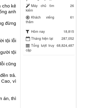
Máy chủ tìm
26
n cho kẻ
kiếm
hống anh
Khách viếng
61
thăm
ũng đừng
Hôm nay
18,815
Tháng hiện tại
287,052
 tội lỗi
Tổng lượt truy
68,824,487
cập
gười tội
lỗi cũng
đền trả.
 Cao, vì
 án, thì