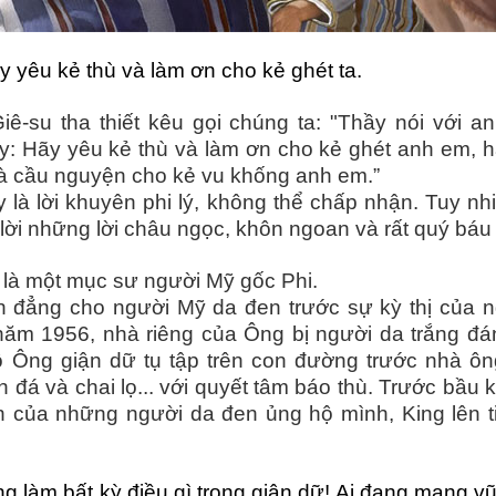
y yêu kẻ thù và làm ơn cho kẻ ghét ta.
-su tha thiết kêu gọi chúng ta:
"Thầy nói với a
: Hãy yêu kẻ thù và làm ơn cho kẻ ghét anh em, 
à cầu nguyện cho kẻ vu khống anh em.”
là lời khuyên phi lý, không thể chấp nhận. Tuy nh
à lời những lời châu ngọc, khôn ngoan và rất quý báu
 là một mục sư người Mỹ gốc Phi.
h đẳng cho người Mỹ da đen trước sự kỳ thị của 
năm 1956, nhà riêng của Ông bị người da trắng đ
 Ông giận dữ tụ tập trên con đường trước nhà ôn
h đá và chai lọ... với quyết tâm báo thù. Trước bầu 
n của những người da đen ủng hộ mình, King lên t
 làm bất kỳ điều gì trong giận dữ! Ai đang mang vũ 