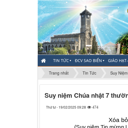
TIN TỨC
ĐCV SAO BIỂN
GIÁO HẠT
▼
▼
Trang nhất
Tin Tức
Suy Niệm
Suy niệm Chúa nhật 7 thườn
Thứ tư - 19/02/2025 09:28
474
Xóa bỏ
(Suy niệm Tin mừng L