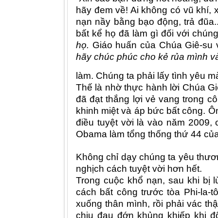
hãy đem về! Ai không có vũ khí, 
nạn nầy bằng bạo động, trả đũa.
bất kể họ đã làm gì đối với chún
họ.
Giáo huấn của Chúa Giê-su 
hãy chúc phúc cho kẻ rủa mình v
làm. Chúng ta phải lấy tình yêu mà
Thế là nhờ thực hành lời Chúa Giê
đã đạt thắng lợi vẻ vang trong c
khinh miệt và áp bức bất công. 
điều tuyệt vời là vào năm 2009
Obama làm tổng thống thứ 44 của
Không chỉ dạy chúng ta yêu thươn
nghịch cách tuyệt vời hơn hết.
Trong cuộc khổ nạn, s
au khi bị
l
cách bất công trước tòa Phi-la-t
xuống thân mình
,
rồi
phải vác thậ
chịu đau đớn khủng khiếp khi đ