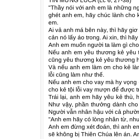
TIN MỪNG LUCA (
Lc 6, 27-38
)
"Thầy nói với anh em là những n
ghét anh em, hãy chúc lành cho
em.
Ai vả anh má bên này, thì hãy giơ
cản nó lấy áo trong. Ai xin, thì hãy
Anh em muốn người ta làm gì cho 
Nếu anh em yêu thương kẻ yêu th
cũng yêu thương kẻ yêu thương 
Và nếu anh em làm ơn cho kẻ làm 
lỗi cũng làm như thế.
Nếu anh em cho vay mà hy vọng đòi
cho kẻ tội lỗi vay mượn để được t
Trái lại, anh em hãy yêu kẻ thù
Như vậy, phần thưởng dành cho 
Người vẫn nhân hậu với cả phườ
"Anh em hãy có lòng nhân từ, nh
Anh em đừng xét đoán, thì anh em
sẽ không bị Thiên Chúa lên án. A