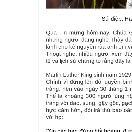
Sứ điệp: Hã
Qua Tin mừng hôm nay, Chúa Giê
những người đang nghe Thầy đây
lành cho kẻ nguyền rủa anh em v
Thoạt nghe, nhiều người xem đây 
tế và lịch sử chứng tỏ rằng đây l
Martin Luther King sinh năm 1929
Chính vì đứng lên đòi quyền bìn
trắng, nên vào ngày 30 tháng 1 
Thế là khoảng 300 người ủng hộ
trang với dao, súng, gậy gộc, gạc
hực căm hờn, đòi trả thù báo oá
với họ:
“Xin các bạn đừng hốt hoảng, đừng