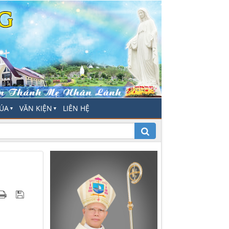
HÚA
VĂN KIỆN
LIÊN HỆ
▼
▼