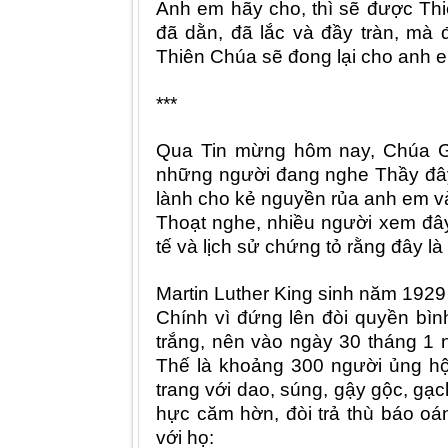
Anh em hãy cho, thì sẽ được Th
đã dằn, đã lắc và đầy tràn, mà
Thiên Chúa sẽ đong lại cho anh 
***
Qua Tin mừng hôm nay, Chúa Giê
những người đang nghe Thầy đây
lành cho kẻ nguyền rủa anh em v
Thoạt nghe, nhiều người xem đây 
tế và lịch sử chứng tỏ rằng đây l
Martin Luther King sinh năm 1929
Chính vì đứng lên đòi quyền bìn
trắng, nên vào ngày 30 tháng 1 
Thế là khoảng 300 người ủng hộ
trang với dao, súng, gậy gộc, gạc
hực căm hờn, đòi trả thù báo oá
với họ: