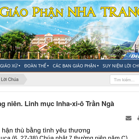
-GIÁO XỨ
ĐOÀN THỂ
CÁC BAN GIÁO PHẬN
SUY NIỆM LỜI C
▼
▼
▼
 Lời Chúa
g niên. Linh mục Inha-xi-ô Trần Ngà
 hận thù bằng tình yêu thương
uca (6, 27-38) Chúa nhật 7 thường niên năm C)