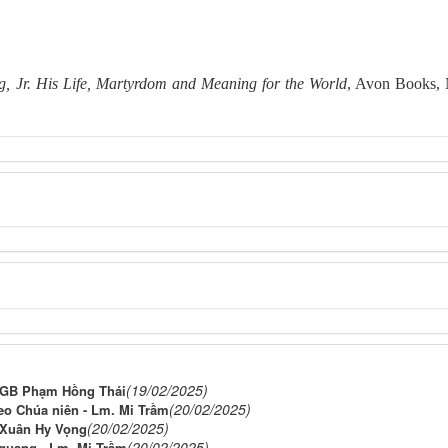
g, Jr. His Life, Martyrdom and Meaning for the World
, Avon Books,
(19/02/2025)
m GB Phạm Hồng Thái
(20/02/2025)
heo Chúa niên - Lm. Mi Trầm
(20/02/2025)
 Xuân Hy Vọng
(20/02/2025)
 quang - Lm. Mi Trầm