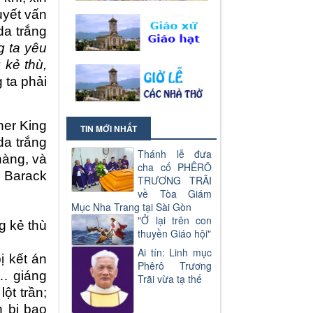
uyết vấn
da trắng
g ta yêu
 kẻ thù,
 ta phải
her King
TIN MỚI NHẤT
da trắng
Thánh lễ đưa
hàng, và
cha cố PHÊRÔ
à Barack
TRƯƠNG TRÃI
về Tòa Giám
Mục Nha Trang tại Sài Gòn
"Ở lại trên con
g kẻ thù
thuyền Giáo hội"
Ai tín: Linh mục
bị
kết án
Phêrô Trương
… giáng
Trãi vừa tạ thế
 lột trần
;
n bị
bao