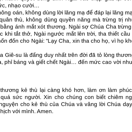
ức,
nhạo cười…
ông oán, không dùng lời lăng mạ để đáp lại lăng m
t quân thù, không dùng quyền năng mà trừng trị n
 bằng
ánh mắt xót thương. Ngài sợ Chúa Cha trừng 
c khi tắt thở, Ngài
ngước mắt lên trời, tha thiết cầ
hốn đốn cho Ngài
:
“Lạy Cha, xin tha cho họ, vì họ kh
úa Giê-su là đấng duy nhất trên đời đã
tỏ lòng thươ
ạ, phỉ báng và giết chết Ngài…
đến mức
cao vời nh
 thương kẻ thù lại càng khó hơn, làm ơn làm phú
 quá sức người. Xin cho chúng con biết chiêm n
 nguyện cho kẻ thù của Chúa và vâng lời Chúa dạ
hịch với mình. Amen.