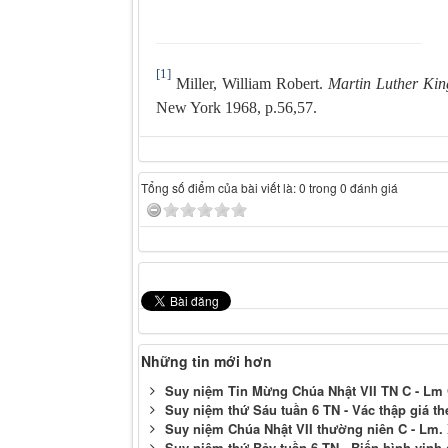
[1]
Miller, William Robert.
Martin Luther Kin
New York 1968, p.56,57.
Tổng số điểm của bài viết là: 0 trong 0 đánh giá
Những tin mới hơn
Suy niệm Tin Mừng Chúa Nhật VII TN C - L
Suy niệm thứ Sáu tuần 6 TN - Vác thập giá t
Suy niệm Chúa Nhật VII thường niên C - Lm.
Suy niệm thứ Bảy tuần 6 TN - Biến hình vinh