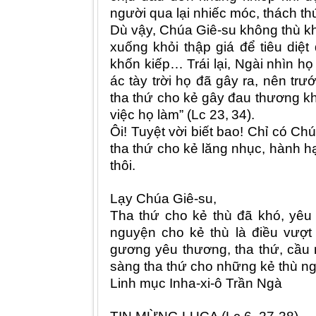
người qua lại nhiếc móc
, thách th
Dù vậy, Chúa Giê-su không thù kh
xuống khỏi thập giá để tiêu diệ
khốn kiếp… Trái lại, Ngài
nhìn
họ
ác tày trời họ đã gây ra, nên
trướ
tha thứ cho kẻ gây đau thương k
việc họ làm” (Lc 23,
34).
Ôi! Tuyệt vời biết bao! Chỉ có Ch
tha thứ
cho kẻ lăng nhục, hành h
thôi.
Lạy Chúa Giê-su,
Tha thứ cho kẻ thù đã khó, yêu
nguyện cho kẻ thù là điều vượt
gương yêu thương, tha thứ, cầu
sàng tha thứ cho những kẻ thù ng
Linh mục Inha-xi-ô Trần Ngà