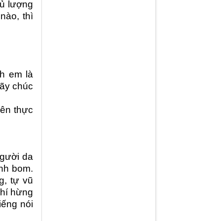
đủ lượng
nào, thì
nh em là
hãy chúc
iên thực
người da
ánh bom.
g, tự vũ
khí hừng
iếng nói