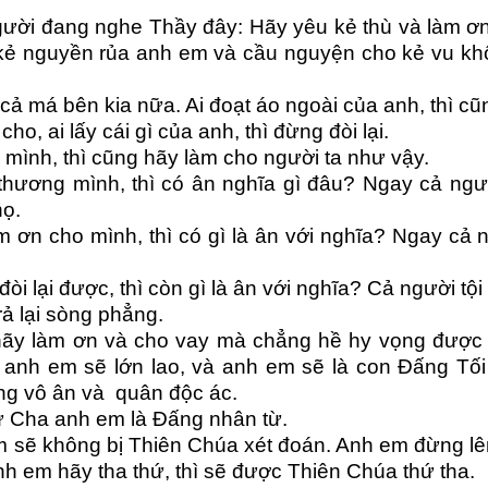
gười đang nghe Thầy đây: Hãy yêu kẻ thù và làm ơ
 kẻ nguyền rủa anh em và cầu nguyện cho kẻ vu k
 cả má bên kia nữa. Ai đoạt áo ngoài của anh, thì c
 cho, ai lấy cái gì của anh, thì đừng đòi lại.
mình, thì cũng hãy làm cho người ta như vậy.
ương mình, thì có ân nghĩa gì đâu? Ngay cả người
họ.
ơn cho mình, thì có gì là ân với nghĩa? Ngay cả n
 lại được, thì còn gì là ân với nghĩa? Cả người tội 
rả lại sòng phẳng.
, hãy làm ơn và cho vay mà chẳng hề hy vọng được 
anh em sẽ lớn lao, và anh em sẽ là con Đấng Tối
ng vô ân và quân độc ác.
ư Cha anh em là Đấng nhân từ.
 sẽ không bị Thiên Chúa xét đoán. Anh em đừng lên
nh em hãy tha thứ, thì sẽ được Thiên Chúa thứ tha.