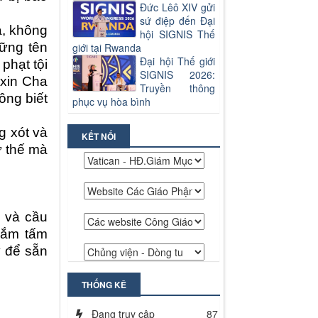
Đức Lêô XIV gửi
sứ điệp đến Đại
ạ, không
hội SIGNIS Thế
hững tên
giới tại Rwanda
Đại hội Thế giới
phạt tội
SIGNIS 2026:
u
xin
Cha
Truyền thông
ông biết
phục vụ hòa bình
ng xót
và
KẾT NỐI
ư thế
mà
c và cầu
gắm tấm
y để sẵn
THỐNG KÊ
Đang truy cập
87