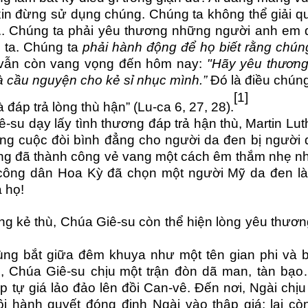
xin đừng sử dụng chúng. Chúng ta không thể giải q
.. Chúng ta phải yêu thương những người anh em 
g ta. Chúng ta
phải hành động để họ biết rằng chún
vẫn còn vang vọng đến hôm nay:
"Hãy yêu thương
à cầu nguyện cho kẻ sỉ nhục mình.”
Đó là điều chúng
[1]
 đáp trả lòng thù hận” (Lu-ca 6, 27, 28).
-su dạy lấy tình thương đáp trả hận thù, Martin Lut
ông cuộc đòi bình đẳng cho người da đen bị người 
Ông đã thành công vẻ vang một cách êm thắm nhẹ n
, công dân Hoa Kỳ đã chọn một người Mỹ da đen l
 họ!
g kẻ thù, Chúa Giê-su còn thể hiện lòng yêu thươn
ùng bắt giữa đêm khuya như một tên gian phi và 
ô,
Chúa Giê-su chịu
một trận
đòn
dã man, tàn bạo
p tự giá lảo đảo lên đồi Can-vê
. Đến nơi
,
Ngài
chịu
ội hành quyết
đóng đinh
Ngài vào thập giá;
lại cò