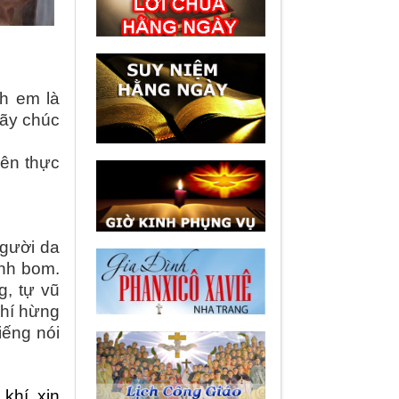
nh em là
hãy chúc
iên thực
người da
ánh bom.
g, tự vũ
khí hừng
iếng nói
khí, xin