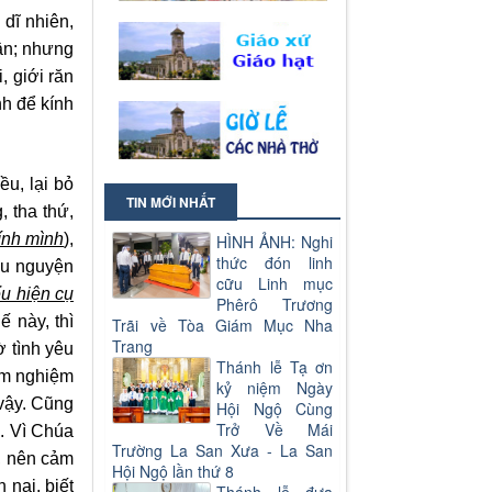
 dĩ nhiên,
hân; nhưng
, giới răn
nh để kính
ều, lại bỏ
TIN MỚI NHẤT
, tha thứ,
hính mình
),
HÌNH ẢNH: Nghi
thức đón linh
ầu nguyện
cữu Linh mục
ểu hiện cụ
Phêrô Trương
 này, thì
Trãi về Tòa Giám Mục Nha
Trang
 tình yêu
Thánh lễ Tạ ơn
cảm nghiệm
kỷ niệm Ngày
vậy. Cũng
Hội Ngộ Cùng
Trở Về Mái
m. Vì Chúa
Trường La San Xưa - La San
i, nên cảm
Hội Ngộ lần thứ 8
 nại, biết