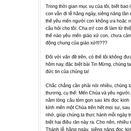
Trong thời gian mục vụ của tôi, biết bao
con vẫn đi lễ hằng ngày, siêng năng lầ
thể yêu mến người con không ưa hoặc ng
câu hỏi cho tôi: Cha ơi! con đi làm từ t
thể nào yêu mến giáo xứ con, chưa cảm
động chung của giáo xứ!!!???
Đối với vấn đề trên, có thể tôi không đư
hôm nay, đặc biệt bài Tin Mừng, chúng ta
đức tin của chúng ta!
Chắc chẳng cần phải nói nhiều, chúng ta
thương, cụ thể: Mến Chúa và yêu người. 
nằm lòng câu tóm gọn sau khi đọc kinh
kính mến một Chúa trên hết mọi sự, sau l
nhớ, giúp chúng ta thực hành mỗi ngày t
biệt hai điều răn này ra. Cho nên, nhiề
Thánh lễ hằng ngày, siêng năng đọc kin