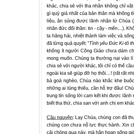
khác, chia sẻ với tha nhân không chỉ vật
gì quý giá nhất của bản thân mà không tín
liệu, ân sủng được lãnh nhận từ Chúa (n
nhân đức đối thần: tin - cậy - mến…). Kh
ta hăng hái, nhiệt thành làm việc và sốn
đã từng quả quyết: “
Tình yêu Đức Ki-tô th
không ít người Công Giáo chưa dám ch
mong muốn. Chúng ta thường nại vào lí d
chia sẻ với người khác, tôi chỉ có thể c
ngoài kia sẽ giúp đỡ họ thôi…! (rất rất n
bà goá nghèo, Chúa nào khắc khe buộc 
những ai túng thiếu, cần hỗ trợ đâu! Chú
trung tín sống lời cam kết khi được lãnh
biết tha thứ, chia san với anh chị em kh
Cầu nguyện
: Lạy Chúa, chúng con đã th
chúng con chưa nỗ lực thực hành. Xin cho
cải chóng qua này, mà hân hoan sống g