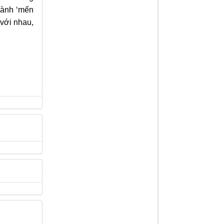
 hành ‘mến
 với nhau,