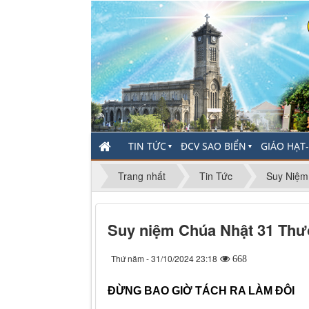
TIN TỨC
ĐCV SAO BIỂN
GIÁO HẠT
▼
▼
Trang nhất
Tin Tức
Suy Niệm
Suy niệm Chúa Nhật 31 Thư
Thứ năm - 31/10/2024 23:18
668
ĐỪNG BAO GIỜ TÁCH RA LÀM ĐÔI