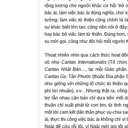
rộng lượng cho người khác cơ hội ‘trở n
bác ái, làm việc bác ái đúng nghĩa, chứ k
tưởng: làm việc từ thiện cũng chính là 
sự khác biệt lớn lao; cũng nên nói ở đây
hay bác bỏ việc làm từ thiện. Đúng hơn,
su mời gọi, cũng như đòi hỏi mỗi người K
Thoạt nhiên nhìn qua cách thức hoạt độ
vũ như
Caritas Internationalis
(Tổ chức 
Caritas Nhật Bản
…, tại mỗi Giáo phậ
Caritas Gx. Tân Phước
(thuộc Địa phận 
như giống với những tổ chức từ thiện 
phi lợi nhuận), v.v…Nhưng thật ra, công 
trợ lẫn nhau căn bản chỉ dựa trên mối
thuần chỉ xuất phát từ con tim, từ tình
một lời cam kết dấn thân phục vụ-chia sa
ái, thực thi công việc bác ái không chỉ v
Ngài để cứu rỗi tôi, vì Ngài mời gọi tôi