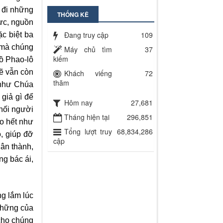
o đi những
THỐNG KÊ
lực, nguồn
Đang truy cập
109
ặc biệt ba
, mà chúng
Máy chủ tìm
37
kiếm
đồ Phao-lô
lẽ vẫn còn
Khách viếng
72
thăm
 như Chúa
 giả gì để
Hôm nay
27,681
khối người
Tháng hiện tại
296,851
ho hết như
Tổng lượt truy
68,834,286
, giúp đỡ
cập
hân thành,
ng bác ái,
g lắm lúc
 những của
cho chúng