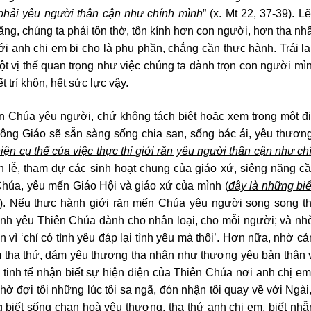
 phải yêu người thân cận như chính mình
” (x. Mt 22, 37-39). Lẽ
ăng, chúng ta phải tôn thờ, tôn kính hơn con người, hơn tha n
i anh chị em bị cho là phụ phần, chẳng cần thực hành. Trái lại
t vị thế quan trọng như việc chúng ta dành trọn con người mì
 trí khôn, hết sức lực vậy.
n Chúa yêu người, chứ không tách biệt hoặc xem trọng một đi
 Công Giáo sẽ sẵn sàng sống chia san, sống bác ái, yêu thương
iện cụ thể của việc thực thi giới răn yêu người thân cận như c
 lễ, tham dự các sinh hoạt chung của giáo xứ, siêng năng c
Chúa, yêu mến Giáo Hội và giáo xứ của mình (
đây là những bi
). Nếu thực hành giới răn mến Chúa yêu người song song thế
nh yêu Thiên Chúa dành cho nhân loại, cho mỗi người; và nhờ
ì ‘chỉ có tình yêu đáp lại tình yêu mà thôi’. Hơn nữa, nhờ 
m tha thứ, dám yêu thương tha nhân như thương yêu bản thân 
 tinh tế nhận biết sự hiện diện của Thiên Chúa nơi anh chị e
-chờ đợi tôi những lúc tôi sa ngã, đón nhận tôi quay về với Ngà
 biết sống chan hoà yêu thương, tha thứ anh chị em, biết nhẫn