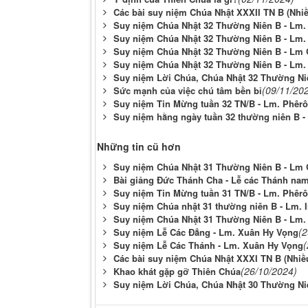
Các bài suy niệm Chúa Nhật XXXII TN B (Nhiề
Suy niệm Chúa Nhật 32 Thường Niên B - Lm.
Suy niệm Chúa Nhật 32 Thường Niên B - Lm. 
Suy niệm Chúa Nhật 32 Thường Niên B - Lm
Suy niệm Chúa Nhật 32 Thường Niên B - Lm.
Suy niệm Lời Chúa, Chúa Nhật 32 Thường Ni
(09/11/20
Sức mạnh của việc chú tâm bền bỉ
Suy niệm Tin Mừng tuần 32 TN/B - Lm. Phêr
Suy niệm hằng ngày tuần 32 thường niên B 
Những tin cũ hơn
Suy niệm Chúa Nhật 31 Thường Niên B - Lm
Bài giảng Đức Thánh Cha - Lễ các Thánh nam
Suy niệm Tin Mừng tuần 31 TN/B - Lm. Phêr
Suy niệm Chúa nhật 31 thường niên B - Lm. 
Suy niệm Chúa Nhật 31 Thường Niên B - Lm.
(2
Suy niệm Lễ Các Đẳng - Lm. Xuân Hy Vọng
(
Suy niệm Lễ Các Thánh - Lm. Xuân Hy Vọng
Các bài suy niệm Chúa Nhật XXXI TN B (Nhiều
(26/10/2024)
Khao khát gặp gỡ Thiên Chúa
Suy niệm Lời Chúa, Chúa Nhật 30 Thường Ni