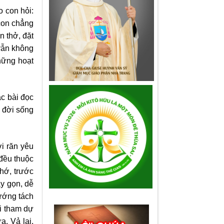
o con hỏi:
con chẳng
 thở, đặt
 vẫn không
hững hoạt
ác bài đọc
, đời sống
ới răn yêu
 đều thuộc
hớ, trước
ãy gọn, dễ
hướng tách
đi tham dự
. Vả lại,