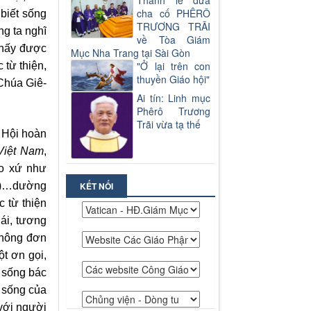
Thánh lễ đưa
cha cố PHÊRÔ
 biết sống
TRƯƠNG TRÃI
ng ta nghĩ
về Tòa Giám
 thấy được
Mục Nha Trang tại Sài Gòn
"Ở lại trên con
 từ thiện,
thuyền Giáo hội"
 Chúa Giê-
Ai tín: Linh mục
Phêrô Trương
Trãi vừa tạ thế
 Hội hoàn
 Việt Nam
,
áo xứ như
ản)…dường
KẾT NỐI
c từ thiện
 ái, tương
không đơn
ột ơn gọi,
i sống bác
g sống của
 với người