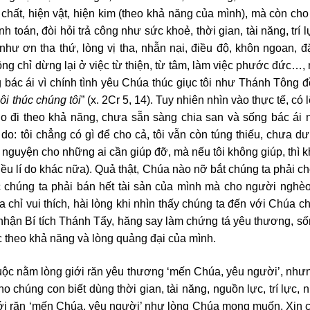
 chất, hiện vật, hiện kim (theo khả năng của mình), mà còn ch
h toán, đòi hỏi trả công như sức khoẻ, thời gian, tài năng, trí 
hư ơn tha thứ, lòng vị tha, nhẫn nại, điều độ, khôn ngoan, đ
ông chỉ dừng lại ở việc từ thiện, từ tâm, làm việc phước đức…
g bác ái vì chính tình yêu Chúa thúc giục tôi như Thánh Tông 
ôi thúc chúng tôi
” (x. 2Cr 5, 14). Tuy nhiên nhìn vào thực tế, có 
o đi theo khả năng, chưa sẵn sàng chia san và sống bác ái
o: tôi chẳng có gì để cho cả, tôi vẫn còn túng thiếu, chưa dư
ầu nguyện cho những ai cần giúp đỡ, mà nếu tôi không giúp, thì 
hiều lí do khác nữa). Quả thật, Chúa nào nỡ bắt chúng ta phải c
chúng ta phải bán hết tài sản của mình mà cho người nghèo
a chỉ vui thích, hài lòng khi nhìn thấy chúng ta đến với Chúa c
 nhận Bí tích Thánh Tẩy, hăng say làm chứng tá yêu thương, số
ác theo khả năng và lòng quảng đại của mình.
uộc nằm lòng giới răn yêu thương ‘mến Chúa, yêu người’, nhưn
 chúng con biết dùng thời gian, tài năng, nguồn lực, trí lực,
iới răn ‘mến Chúa, yêu người’ như lòng Chúa mong muốn. Xin 