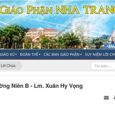
-GIÁO XỨ
ĐOÀN THỂ
CÁC BAN GIÁO PHẬN
SUY NIỆM LỜI C
▼
▼
▼
 Lời Chúa
ờng Niên B - Lm. Xuân Hy Vọng