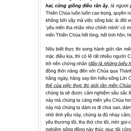
hai, cũng giống điều răn ấy
, là ngươi
Thiên Chúa luôn luôn cao trọng, quyền n
không bởi vậy mà việc sống bác ái đối vớ
‘yêu mến tha nhân như chính mình’ có mộ
mến Thiên Chúa hết lòng, hết linh hồn, hết
Nếu biết thực thi song hành giới răn mế
mặc điều kia, thì có lẽ rất nhiều người
trở nên chứng nhân (
đây là những biểu h
đồng thời năng đến với Chúa qua Thánh
hằng ngày, hăng say tìm hiểu-sống Lời 
thể của việc thực thi giới răn mến Chúa
chúng ta sẽ được cảm nghiệm sâu sắc tì
này mà chúng ta càng mến yêu Chúa hơn v
này mà chúng ta dám ra đi chia san, dá
nhờ tình yêu này, chúng ta đủ nhạy cảm,
yêu thương tôi, tha thứ cho tôi, mời gọi
nghiệm sống động này thúc giục tôi cũng