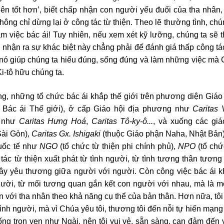
ên tốt hơn’, biết chấp nhận con người yếu đuối của tha nhân,
hông chỉ dừng lại ở công tác từ thiện. Theo lẽ thường tình, chú
làm việc bác ái! Tuy nhiên, nếu xem xét kỹ lưỡng, chúng ta sẽ
: nhận ra sự khác biệt này chẳng phải để đánh giá thấp công tác
 nó giúp chúng ta hiểu đúng, sống đúng và làm những việc mà
i-tô hữu chúng ta.
ng, những tổ chức bác ái khắp thế giới trên phương diện Giáo
Bác ái Thế giới), ở cấp Giáo hội địa phương như
Caritas
n như
Caritas Hưng Hoá
,
Caritas Tô-ky-ô...
, và xuống các gi
Sài Gòn),
Caritas Gx. Ishigaki
(thuộc Giáo phận Naha, Nhật B
quốc tế như
NGO
(tổ chức từ thiện phi chính phủ),
NPO
(tổ chứ
tác từ thiện xuất phát từ tình người, từ tình tương thân tương
 dây yêu thương giữa người với người. Còn công việc bác ái 
 người, từ mối tương quan gắn kết con người với nhau, mà là m
n với tha nhân theo khả năng cụ thể của bản thân. Hơn nữa, tô
ì tình người, mà vì Chúa yêu tôi, thương tôi đến nỗi tự hiến mạn
 sống trọn vẹn như Ngài, nên tôi vui vẻ, sẵn sàng, can đảm đến