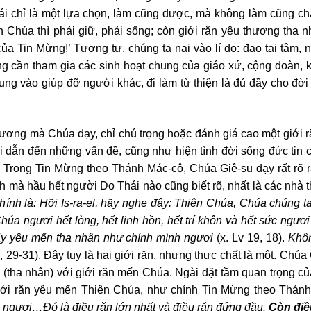
ái chỉ là một lựa chọn, làm cũng được, mà không làm cũng ch
 Chúa thì phải giữ, phải sống; còn giới răn yêu thương tha n
của Tin Mừng!’ Tương tự, chúng ta nại vào lí do: đạo tại tâm,
g cần tham gia các sinh hoạt chung của giáo xứ, cộng đoàn, 
rung vào giúp đỡ người khác, đi làm từ thiện là đủ đầy cho đờ
thương mà Chúa dạy, chỉ chú trọng hoặc đánh giá cao một giới 
i dẫn đến những vấn đề, cũng như hiện tình đời sống đức tin
. Trong Tin Mừng theo Thánh Mác-cô, Chúa Giê-su dạy rất rõ 
 mà hầu hết người Do Thái nào cũng biết rõ, nhất là các nhà t
ch
ính l
à
: Hỡi Is-ra-el, h
ã
y nghe đây: Thi
ê
n Chúa, Chú
a ch
úng ta
Chúa ngươi hế
t l
ò
ng, hế
t linh h
ồn, hết trí khôn v
à
hết sức ngươi
ã
y y
ê
u mến tha nhân như chính m
ì
nh ngươi
(x. Lv 19, 18).
Khôn
, 29-31). Đây tuy là hai giới răn, nhưng thực chất là một. Chúa
(tha nhân) với giới răn mến Chúa. Ngài đặt tầm quan trọng củ
iới răn yêu mến Thiên Chúa, như chính Tin Mừng theo Thánh
ngươi…Đó là điều răn lớn nhất và điều răn đứng đầu.
Còn điề