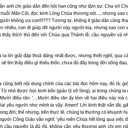
 lần anh chị giáo dân đến hỏi han cũng như tâm sự: Cha ơi! Ch
n chuỗi Mân Côi, đọc kinh Lòng Chúa thương xót…, nhưng sao 
ười không ưa con!!!??? Tương tự, không ít giáo dân cũng than
hiện nhiều, con đi giúp đỡ người này người kia, nhưng sao con
 thấy thích thú đến với Chúa qua Thánh lễ, cầu nguyện và n
a ra lời giải đáp thoả đáng nhất được, nhưng thiết nghĩ, qua c
 sẽ tìm thấy điều gì thiếu thốn, chưa đủ đầy trong đời sống đạo
 cũng biết nội dung chính của các bài đọc hôm nay, đó là: gi
Từ nhỏ được học kinh bổn (giáo lý vỡ lòng), ai trong chúng ta
 Mười điều răn: ‘…Mười điều răn ấy tóm về hai điều này mà c
ại yêu người như mình ta vậy. Amen!’ Lời kinh thật vắn tắt, g
rong đời; thế nhưng, trên thực tế, chúng ta thường có khuynh 
u người Công Giáo vẫn nghĩ: ‘yêu mến Chúa hết lòng qua việc 
h cầu nguyện là đủ rồi, không cần yêu thương anh chị em nữa