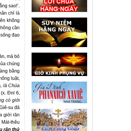
ẳng sao!’.
hân chỉ là
 nên không
không cần
i sống đạo
răn, mà bỏ
 của chúng
ràng bằng
hông luật,
, l
à
Chúa
(x. Đnl 6,
g có giới
 Giê-su đã
a giới răn
 Mát-thêu
u răn thứ