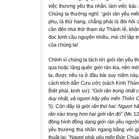
việc thương yêu tha nhân, làm việc bác 
Chúng ta thường nghĩ: ‘giới răn yêu mến
phụ, là thứ hạng, chẳng phải là đòi hỏi 
cần đến nhà thờ tham dự Thánh lễ, khôn
đọc kinh cầu nguyện nhiều, mà chỉ tập t
của chúng ta!
Chính vì chúng ta tách rời giới răn yêu 
qua hoặc lãng quên giới răn kia, nên mớ
ta, được nêu ra ở đầu bài suy niệm này
cách trích dẫn Cựu ước (sách Kinh Thánh
Biệt phái, kinh sư): “
Giới răn trọng nhấ
t 
duy nhất, v
à
ngươi h
ã
y y
ê
u mến Thi
ê
n 
5).
C
ò
n đâ
y l
à
giới răn thứ hai: Ngươi h
răn n
à
o trọng hơ
n hai gi
ới răn đó
” (Mc 12
đồng hình đồng dạng giới răn yêu người 
yêu thương tha nhân ngang bằng với g
thuật lại: “
Ngươi phải yêu mến Đức Chúa 