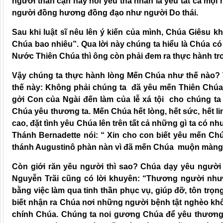
người thân cận hay nói yêu tha nhân là yêu tất cả mọi
người đồng hương đồng đạo như người Do thái.
Sau khi luật sĩ nêu lên ý kiến của mình, Chúa Giêsu
Chúa bao nhiêu”. Qua lời này chúng ta hiểu là Chúa 
Nước Thiên Chúa thì ông còn phải đem ra thực hành tr
Vậy chúng ta thực hành lòng Mến Chúa như thế nào? 
thế này: Không phải chúng ta đã yêu mến Thiên Chúa
gởi Con của Ngài đến làm của lễ xá tội cho chúng ta (
Chúa yêu thương ta. Mến Chúa hết lòng, hết sức, hết li
cao, đặt tình yêu Chúa lên trên tất cả những gì ta có 
Thánh Bernadette nói: “ Xin cho con biết yêu mến C
thánh Augustinô phàn nàn vì đã mến Chúa muộn màng
Còn giới răn yêu người thì sao? Chúa dạy yêu người
Nguyễn Trãi cũng có lời khuyên: “Thương người như
bằng việc làm qua tinh thần phục vụ, giúp đỡ, tôn trọn
biết nhận ra Chúa nơi những người bệnh tật nghèo khổ
chính Chúa. Chúng ta noi gương Chúa để yêu thương