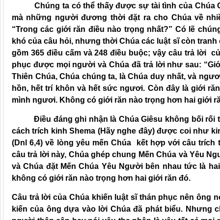
Chúng ta có thể thấy được sự tài tình của Chúa Giê
mà những người đương thời đặt ra cho Chúa về nhiề
“Trong các giới răn điều nào trọng nhất?” Có lẽ chúng
khó của câu hỏi, nhưng thời Chúa các luật sĩ còn tranh c
gồm 365 điều cấm và 248 điều buộc; vậy câu trả lời c
phục được mọi người và Chúa đã trả lời như sau: “Giới 
Thiên Chúa, Chúa chúng ta, là Chúa duy nhất, và ngươi
hồn, hết trí khôn và hết sức ngươi. Còn đây là giới r
mình ngươi. Không có giới răn nào trọng hơn hai giới r
Điều đáng ghi nhận là Chúa Giêsu không bối rối trướ
cách trích kinh Shema (Hãy nghe đây) được coi như kinh
(Dnl 6,4) về lòng yêu mến Chúa kết hợp với câu trích 
câu trả lời này, Chúa ghép chung Mến Chúa và Yêu Ng
và Chúa đặt Mến Chúa Yêu Người bên nhau tức là hai 
không có giới răn nào trọng hơn hai giới răn đó.
Câu trả lời của Chúa khiến luật sĩ thán phục nên ông 
kiến của ông dựa vào lời Chúa đã phát biểu. Nhưng 