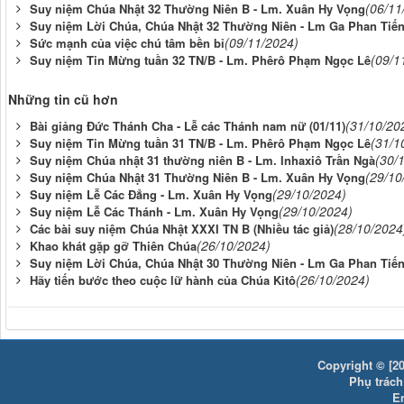
(06/11
Suy niệm Chúa Nhật 32 Thường Niên B - Lm. Xuân Hy Vọng
Suy niệm Lời Chúa, Chúa Nhật 32 Thường Niên - Lm Ga Phan Tiế
(09/11/2024)
Sức mạnh của việc chú tâm bền bỉ
(09/1
Suy niệm Tin Mừng tuần 32 TN/B - Lm. Phêrô Phạm Ngọc Lê
Những tin cũ hơn
(31/10/20
Bài giảng Đức Thánh Cha - Lễ các Thánh nam nữ (01/11)
(31/1
Suy niệm Tin Mừng tuần 31 TN/B - Lm. Phêrô Phạm Ngọc Lê
(30/
Suy niệm Chúa nhật 31 thường niên B - Lm. Inhaxiô Trần Ngà
(29/10
Suy niệm Chúa Nhật 31 Thường Niên B - Lm. Xuân Hy Vọng
(29/10/2024)
Suy niệm Lễ Các Đẳng - Lm. Xuân Hy Vọng
(29/10/2024)
Suy niệm Lễ Các Thánh - Lm. Xuân Hy Vọng
(28/10/2024
Các bài suy niệm Chúa Nhật XXXI TN B (Nhiều tác giả)
(26/10/2024)
Khao khát gặp gỡ Thiên Chúa
Suy niệm Lời Chúa, Chúa Nhật 30 Thường Niên - Lm Ga Phan Tiế
(26/10/2024)
Hãy tiến bước theo cuộc lữ hành của Chúa Kitô
Copyright © [20
Phụ trách:
E