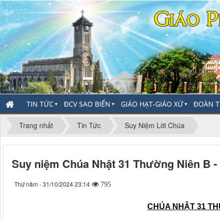
TIN TỨC
ĐCV SAO BIỂN
GIÁO HẠT-GIÁO XỨ
ĐOÀN T
▼
▼
▼
Trang nhất
Tin Tức
Suy Niệm Lời Chúa
Suy niệm Chúa Nhật 31 Thường Niên B 
Thứ năm - 31/10/2024 23:14
795
CHÚA NHẬT 31 TH