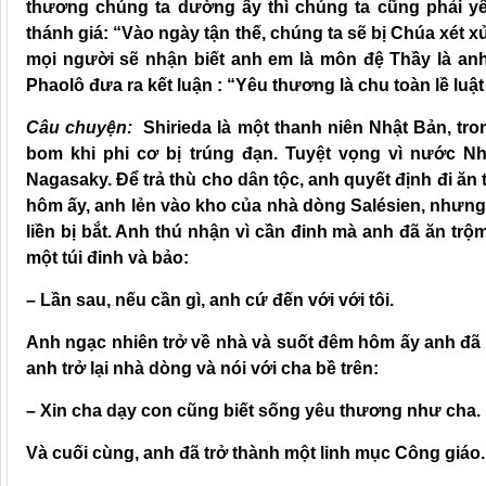
thương chúng ta dường ấy thì chúng ta cũng phải yê
thánh giá: “Vào ngày tận thế, chúng ta sẽ bị Chúa xét 
mọi người sẽ nhận biết anh em là môn đệ Thầy là an
Phaolô đưa ra kết luận : “Yêu thương là chu toàn lề luật
Câu chuyện:
Shirieda là một thanh niên Nhật Bản, tr
bom khi phi cơ bị trúng đạn. Tuyệt vọng vì nước N
Nagasaky. Để trả thù cho dân tộc, anh quyết định đi ăn
hôm ấy, anh lẻn vào kho của nhà dòng Salésien, nhưng
liền bị bắt. Anh thú nhận vì cần đinh mà anh đã ăn trộm
một túi đinh và bảo:
– Lần sau, nếu cần gì, anh cứ đến với với tôi.
Anh ngạc nhiên trở về nhà và suốt đêm hôm ấy anh đã 
anh trở lại nhà dòng và nói với cha bề trên:
– Xin cha dạy con cũng biết sống yêu thương như cha.
Và cuối cùng, anh đã trở thành một linh mục Công giáo.