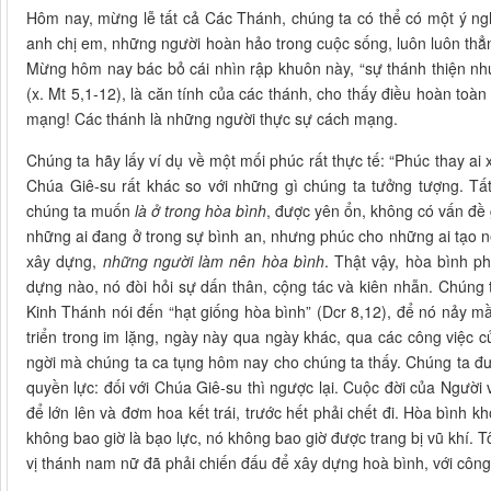
Hôm nay, mừng lễ tất cả Các Thánh, chúng ta có thể có một ý ng
anh chị em, những người hoàn hảo trong cuộc sống, luôn luôn thẳng
Mừng hôm nay bác bỏ cái nhìn rập khuôn này, “sự thánh thiện như
(x. Mt 5,1-12), là căn tính của các thánh, cho thấy điều hoàn to
mạng! Các thánh là những người thực sự cách mạng.
Chúng ta hãy lấy ví dụ về một mối phúc rất thực tế: “Phúc thay ai
Chúa Giê-su rất khác so với những gì chúng ta tưởng tượng. T
chúng ta muốn
là ở trong hòa bình
, được yên ổn, không có vấn đề g
những ai đang ở trong sự bình an, nhưng phúc cho những ai tạo n
xây dựng,
những người làm nên hòa bình
. Thật vậy, hòa bình p
dựng nào, nó đòi hỏi sự dấn thân, cộng tác và kiên nhẫn. Chúng 
Kinh Thánh nói đến “hạt giống hòa bình” (Dcr 8,12), để nó nảy mầ
triển trong im lặng, ngày này qua ngày khác, qua các công việc 
ngời mà chúng ta ca tụng hôm nay cho chúng ta thấy. Chúng ta đư
quyền lực: đối với Chúa Giê-su thì ngược lại. Cuộc đời của Người 
để lớn lên và đơm hoa kết trái, trước hết phải chết đi. Hòa bình 
không bao giờ là bạo lực, nó không bao giờ được trang bị vũ khí. 
vị thánh nam nữ đã phải chiến đấu để xây dựng hoà bình, với công