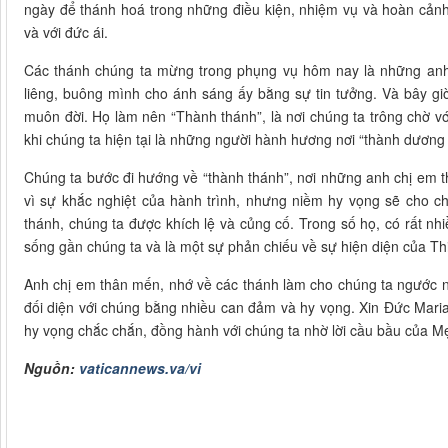
ngày để thánh hoá trong những điều kiện, nhiệm vụ và hoàn cảnh
và với đức ái.
Các thánh chúng ta mừng trong phụng vụ hôm nay là những anh
liêng, buông mình cho ánh sáng ấy bằng sự tin tưởng. Và bây giờ
muôn đời. Họ làm nên “Thành thánh”, là nơi chúng ta trông chờ v
khi chúng ta hiện tại là những người hành hương nơi “thành dương 
Chúng ta bước đi hướng về “thành thánh”, nơi những anh chị em t
vì sự khắc nghiệt của hành trình, nhưng niềm hy vọng sẽ cho c
thánh, chúng ta được khích lệ và củng cố. Trong số họ, có rất n
sống gần chúng ta và là một sự phản chiếu về sự hiện diện của 
Anh chị em thân mến, nhớ về các thánh làm cho chúng ta ngước nh
đối diện với chúng bằng nhiều can đảm và hy vọng. Xin Đức Maria
hy vọng chắc chắn, đồng hành với chúng ta nhờ lời cầu bầu của M
Nguồn:
vaticannews.va/vi