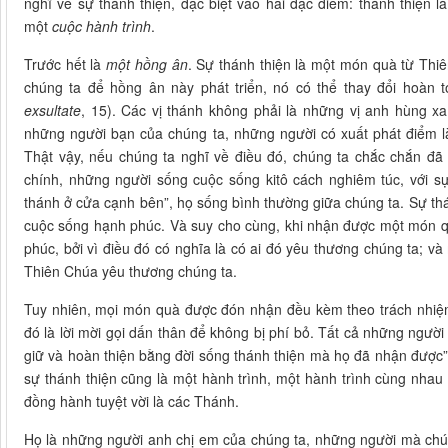
nghĩ về sự thánh thiện, đặc biệt vào hai đặc điểm: thánh thiện 
một
cuộc hành trình
.
Trước hết là
một
hồng ân
. Sự thánh thiện là một món quà từ Thi
chúng ta để hồng ân này phát triển, nó có thể thay đổi hoà
exsultate
, 15). Các vị thánh không phải là những vị anh hùng xa
những người bạn của chúng ta, những người có xuất phát điểm 
Thật vậy, nếu chúng ta nghĩ về điều đó, chúng ta chắc chắn đã
chính, những người sống cuộc sống kitô cách nghiêm túc, với s
thánh ở cửa cạnh bên”, họ sống bình thường giữa chúng ta. Sự th
cuộc sống hạnh phúc. Và suy cho cùng, khi nhận được một món qu
phúc, bởi vì điều đó có nghĩa là có ai đó yêu thương chúng ta; v
Thiên Chúa yêu thương chúng ta.
Tuy nhiên, mọi món quà được đón nhận đều kèm theo trách nhiệ
đó là lời mời gọi dấn thân để không bị phí bỏ. Tất cả những người
giữ và hoàn thiện bằng đời sống thánh thiện mà họ đã nhận được”
sự thánh thiện cũng là một hành trình, một hành trình cùng nhau 
đồng hành tuyệt vời là các Thánh.
Họ là những người anh chị em của chúng ta, những người mà chúng