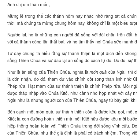
Anh chị em thân mến,
Mừng lễ trọng thể các thánh hôm nay nhắc nhớ rằng tất cả chú
thời, mà chúng ta mừng chung hôm nay, không chỉ là một biểu tượn
Ngược lại, họ là những con người đã sống với đôi chân trên đất;
với cả thành công lẫn thất bại, và họ tìm thấy nơi Chúa sức mạnh để
Từ đây chúng ta hiểu rằng sự thánh thiện là một đích đến không 
sủng Thiên Chúa và sự đáp lại ân sủng đó cách tự do. Do do, sự t
Như là ân sủng của Thiên Chúa, nghĩa là
món quà
của Ngài, thì 
là đón nhận, do đó, tham dự vào chính đời sống thần linh nhờ 
Phép rửa. Hạt mầm của sự thánh thiện là chính Phép rửa. Mỗi ngà
được tháp nhập vào Chúa Kitô, như cành nho hợp nhất với cây nho
Ngài như là những người con của Thiên Chúa, ngay từ bây giờ, khi 
Bên cạnh một món quà, sự thánh thiện còn là được kêu gọi, một ơ
Kitô; là con đường hoàn thiện mà mỗi Kitô hữu được kêu mời bước 
hiệp thông hoàn toàn với Thiên Chúa trong đời sống vĩnh cửu. Do
của Thiên Chúa, như thế giả định là phải có trách nhiệm. Trong vi