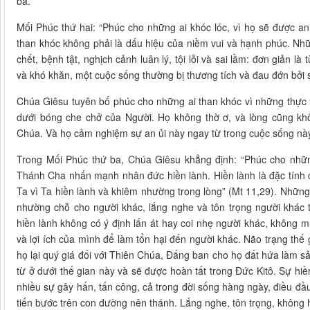
ba.
Mối Phúc thứ hai: “Phúc cho những ai khóc lóc, vì họ sẽ được an 
than khóc không phải là dấu hiệu của niềm vui và hạnh phúc. N
chết, bệnh tật, nghịch cảnh luân lý, tội lỗi và sai lầm: đơn giản 
và khó khăn, một cuộc sống thường bị thương tích và đau đớn bởi s
Chúa Giêsu tuyên bố phúc cho những ai than khóc vì những thực tạ
dưới bóng che chở của Người. Họ không thờ ơ, và lòng cũng kh
Chúa. Và họ cảm nghiệm sự an ủi này ngay từ trong cuộc sống nà
Trong Mối Phúc thứ ba, Chúa Giêsu khẳng định: “Phúc cho những
Thánh Cha nhấn mạnh nhân đức hiền lành. Hiền lành là đặc tính
Ta vì Ta hiền lành và khiêm nhường trong lòng” (Mt 11,29). Những
nhường chỗ cho người khác, lắng nghe và tôn trọng người khác
hiền lành không có ý định lấn át hay coi nhẹ người khác, không mu
và lợi ích của mình để làm tổn hại đến người khác. Não trạng thế
họ lại quý giá đối với Thiên Chúa, Đấng ban cho họ đất hứa làm sả
từ ở dưới thế gian này và sẽ được hoàn tất trong Đức Kitô. Sự hiền
nhiều sự gây hấn, tấn công, cả trong đời sống hàng ngày, điều đầu
tiến bước trên con đường nên thánh. Lắng nghe, tôn trọng, không h