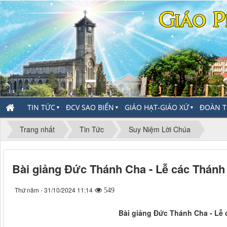
TIN TỨC
ĐCV SAO BIỂN
GIÁO HẠT-GIÁO XỨ
ĐOÀN T
▼
▼
▼
Trang nhất
Tin Tức
Suy Niệm Lời Chúa
Bài giảng Đức Thánh Cha - Lễ các Thánh
Thứ năm - 31/10/2024 11:14
549
Bài giảng Đức Thánh Cha - Lễ 