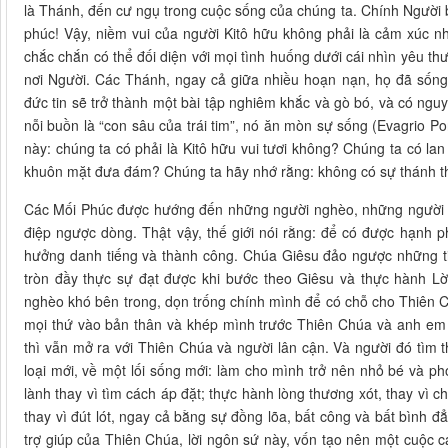
là Thánh, đến cư ngụ trong cuộc sống của chúng ta. Chính Người b
phúc! Vậy, niềm vui của người Kitô hữu không phải là cảm xúc nh
chắc chắn có thể đối diện với mọi tình huống dưới cái nhìn yêu 
nơi Người. Các Thánh, ngay cả giữa nhiều hoạn nạn, họ đã sống
đức tin sẽ trở thành một bài tập nghiêm khắc và gò bó, và có ngu
nỗi buồn là “con sâu của trái tim”, nó ăn mòn sự sống (Evagrio Po
này: chúng ta có phải là Kitô hữu vui tươi không? Chúng ta có lan
khuôn mặt đưa đám? Chúng ta hãy nhớ rằng: không có sự thánh th
Các Mối Phúc được hướng đến những người nghèo, những người k
điệp ngược dòng. Thật vậy, thế giới nói rằng: để có được hạnh p
hưởng danh tiếng và thành công. Chúa Giêsu đảo ngược những ti
tròn đầy thực sự đạt được khi bước theo Giêsu và thực hành Lờ
nghèo khó bên trong, dọn trống chính mình để có chỗ cho Thiên Chú
mọi thứ vào bản thân và khép mình trước Thiên Chúa và anh em 
thì vẫn mở ra với Thiên Chúa và người lân cận. Và người đó tìm t
loại mới, về một lối sống mới: làm cho mình trở nên nhỏ bé và ph
lành thay vì tìm cách áp đặt; thực hành lòng thương xót, thay vì 
thay vì đút lót, ngay cả bằng sự đồng lõa, bất công và bất bình đ
trợ giúp của Thiên Chúa, lời ngôn sứ này, vốn tạo nên một cuộc cá