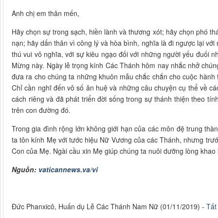
Anh chị em thân mến,
Hãy chọn sự trong sạch, hiền lành và thương xót; hãy chọn phó th
nạn; hãy dấn thân vì công lý và hòa bình, nghĩa là đi ngược lại với
thú vui vô nghĩa, với sự kiêu ngạo đối với những người yếu đuối 
Mừng này. Ngày lễ trọng kính Các Thánh hôm nay nhắc nhở chúng 
đưa ra cho chúng ta những khuôn mẫu chắc chắn cho cuộc hành tr
Chỉ cần nghĩ đến vô số ân huệ và những câu chuyện cụ thể về cá
cách riêng và đã phát triển đời sống trong sự thánh thiện theo tí
trên con đường đó.
Trong gia đình rộng lớn không giới hạn của các môn đệ trung thà
ta tôn kính Mẹ với tước hiệu Nữ Vương của các Thánh, nhưng trướ
Con của Mẹ. Ngài cầu xin Mẹ giúp chúng ta nuôi dưỡng lòng khao 
Nguồn:
vaticannews.va/vi
Đức Phanxicô, Huấn dụ Lễ Các Thánh Nam Nữ (01/11/2019) -
Tất