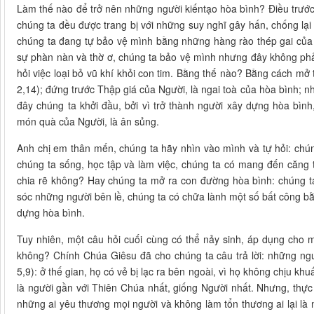
Làm thế nào để trở nên những người kiếntạo hòa bình? Điều trước
chúng ta đều được trang bị với những suy nghĩ gây hấn, chống lại 
chúng ta đang tự bảo vệ mình bằng những hàng rào thép gai của
sự phàn nàn và thờ ơ, chúng ta bảo vệ mình nhưng đây không phải 
hỏi việc loại bỏ vũ khí khỏi con tim. Bằng thế nào? Bằng cách mở 
2,14); đứng trước Thập giá của Người, là ngai toà của hòa bình; nhậ
đây chúng ta khởi đầu, bởi vì trở thành người xây dựng hòa bình
món quà của Người, là ân sủng.
Anh chị em thân mến, chúng ta hãy nhìn vào mình và tự hỏi: chú
chúng ta sống, học tập và làm việc, chúng ta có mang đến căng th
chia rẽ không? Hay chúng ta mở ra con đường hòa bình: chúng 
sóc những người bên lề, chúng ta có chữa lành một số bất công bằ
dựng hòa bình.
Tuy nhiên, một câu hỏi cuối cùng có thể nảy sinh, áp dụng cho 
không? Chính Chúa Giêsu đã cho chúng ta câu trả lời: những ng
5,9): ở thế gian, họ có vẻ bị lạc ra bên ngoài, vì họ không chịu khu
là người gần với Thiên Chúa nhất, giống Người nhất. Nhưng, thực t
những ai yêu thương mọi người và không làm tổn thương ai lại là 