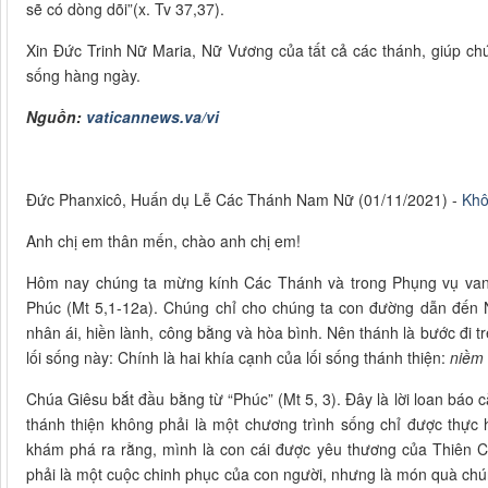
sẽ có dòng dõi”(x. Tv 37,37).
Xin Đức Trinh Nữ Maria, Nữ Vương của tất cả các thánh, giúp ch
sống hàng ngày.
Nguồn:
vaticannews.va/vi
Đức Phanxicô, Huấn dụ Lễ Các Thánh Nam Nữ (01/11/2021) -
Khô
Anh chị em thân mến, chào anh chị em!
Hôm nay chúng ta mừng kính Các Thánh và trong Phụng vụ vang
Phúc (Mt 5,1-12a). Chúng chỉ cho chúng ta con đường dẫn đến
nhân ái, hiền lành, công bằng và hòa bình. Nên thánh là bước đi t
lối sống này: Chính là hai khía cạnh của lối sống thánh thiện:
niềm 
Chúa Giêsu bắt đầu bằng từ “Phúc” (Mt 5, 3). Đây là lời loan báo
thánh thiện không phải là một chương trình sống chỉ được thực h
khám phá ra rằng, mình là con cái được yêu thương của Thiên C
phải là một cuộc chinh phục của con người, nhưng là món quà chú