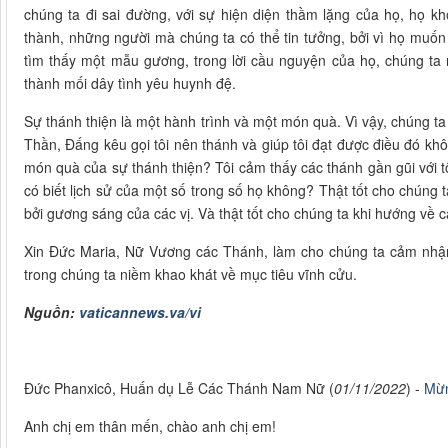
chúng ta đi sai đường, với sự hiện diện thầm lặng của họ, họ 
thành, những người mà chúng ta có thể tin tưởng, bởi vì họ muốn 
tìm thấy một mẫu gương, trong lời cầu nguyện của họ, chúng ta 
thành mối dây tình yêu huynh đệ.
Sự thánh thiện là một hành trình và một món quà. Vì vậy, chúng t
Thần, Đấng kêu gọi tôi nên thánh và giúp tôi đạt được điều đó k
món quà của sự thánh thiện? Tôi cảm thấy các thánh gần gũi với tô
có biết lịch sử của một số trong số họ không? Thật tốt cho chúng 
bởi gương sáng của các vị. Và thật tốt cho chúng ta khi hướng về c
Xin Đức Maria, Nữ Vương các Thánh, làm cho chúng ta cảm nhận
trong chúng ta niềm khao khát về mục tiêu vĩnh cửu.
Nguồn:
vaticannews.va/vi
Đức Phanxicô, Huấn dụ Lễ Các Thánh Nam Nữ (
01/11/2022
) -
Mừn
Anh chị em thân mến, chào anh chị em!