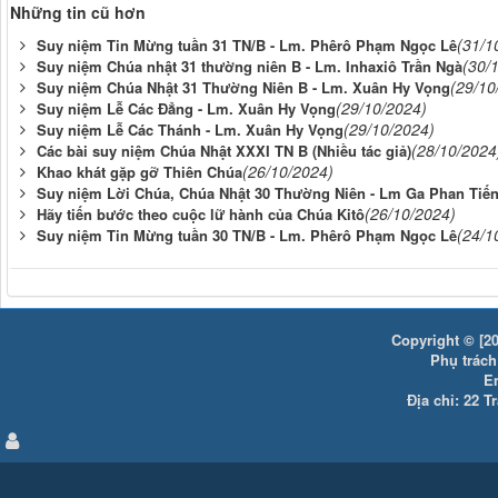
Những tin cũ hơn
(31/1
Suy niệm Tin Mừng tuần 31 TN/B - Lm. Phêrô Phạm Ngọc Lê
(30/
Suy niệm Chúa nhật 31 thường niên B - Lm. Inhaxiô Trần Ngà
(29/10
Suy niệm Chúa Nhật 31 Thường Niên B - Lm. Xuân Hy Vọng
(29/10/2024)
Suy niệm Lễ Các Đẳng - Lm. Xuân Hy Vọng
(29/10/2024)
Suy niệm Lễ Các Thánh - Lm. Xuân Hy Vọng
(28/10/2024
Các bài suy niệm Chúa Nhật XXXI TN B (Nhiều tác giả)
(26/10/2024)
Khao khát gặp gỡ Thiên Chúa
Suy niệm Lời Chúa, Chúa Nhật 30 Thường Niên - Lm Ga Phan Tiế
(26/10/2024)
Hãy tiến bước theo cuộc lữ hành của Chúa Kitô
(24/1
Suy niệm Tin Mừng tuần 30 TN/B - Lm. Phêrô Phạm Ngọc Lê
Copyright © [20
Phụ trách:
E
Địa chỉ: 22 