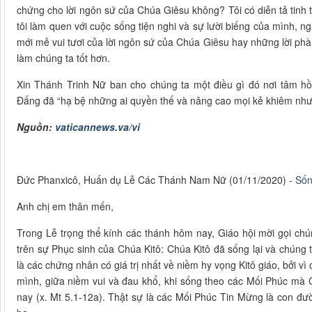
chứng cho lời ngôn sứ của Chúa Giêsu không? Tôi có diễn tả tinh
tôi làm quen với cuộc sống tiện nghi và sự lười biếng của mình, n
mới mẻ vui tươi của lời ngôn sứ của Chúa Giêsu hay những lời ph
làm chúng ta tốt hơn.
Xin Thánh Trinh Nữ ban cho chúng ta một điều gì đó nơi tâm 
Đấng đã “hạ bệ những ai quyền thế và nâng cao mọi kẻ khiêm nhườ
Nguồn:
vaticannews.va/vi
Đức Phanxicô, Huấn dụ Lễ Các Thánh Nam Nữ (01/11/2020) -
Sốn
Anh chị em thân mến,
Trong Lễ trọng thể kính các thánh hôm nay, Giáo hội mời gọi ch
trên sự Phục sinh của Chúa Kitô: Chúa Kitô đã sống lại và chúng 
là các chứng nhân có giá trị nhất về niềm hy vọng Kitô giáo, bởi v
mình, giữa niềm vui và đau khổ, khi sống theo các Mối Phúc mà
nay (x. Mt 5.1-12a). Thật sự là các Mối Phúc Tin Mừng là con đườ