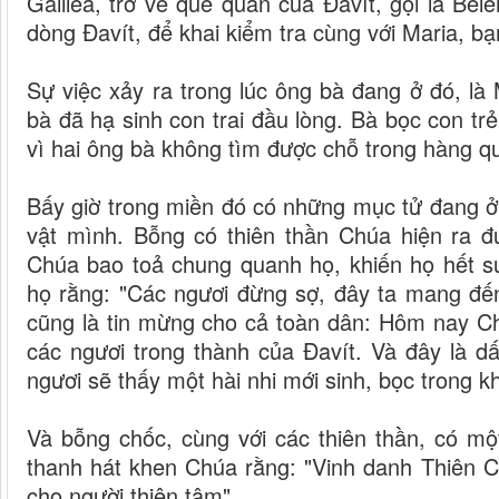
Galilêa, trở về quê quán của Đavít, gọi là Bêl
dòng Đavít, để khai kiểm tra cùng với Maria, bạ
Sự việc xảy ra trong lúc ông bà đang ở đó, là
bà đã hạ sinh con trai đầu lòng. Bà bọc con tr
vì hai ông bà không tìm được chỗ trong hàng q
Bấy giờ trong miền đó có những mục tử đang ở
vật mình. Bỗng có thiên thần Chúa hiện ra 
Chúa bao toả chung quanh họ, khiến họ hết s
họ rằng: "Các ngươi đừng sợ, đây ta mang đến
cũng là tin mừng cho cả toàn dân: Hôm nay Ch
các ngươi trong thành của Đavít. Và đây là d
ngươi sẽ thấy một hài nhi mới sinh, bọc trong 
Và bỗng chốc, cùng với các thiên thần, có mộ
thanh hát khen Chúa rằng: "Vinh danh Thiên Ch
cho người thiện tâm".