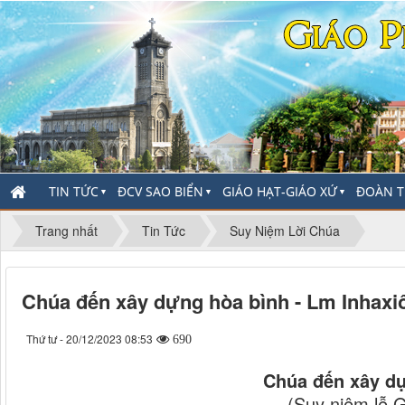
TIN TỨC
ĐCV SAO BIỂN
GIÁO HẠT-GIÁO XỨ
ĐOÀN T
▼
▼
▼
Trang nhất
Tin Tức
Suy Niệm Lời Chúa
Chúa đến xây dựng hòa bình - Lm Inhaxi
Thứ tư - 20/12/2023 08:53
690
Chúa đến xây d
(Suy niệm lễ G