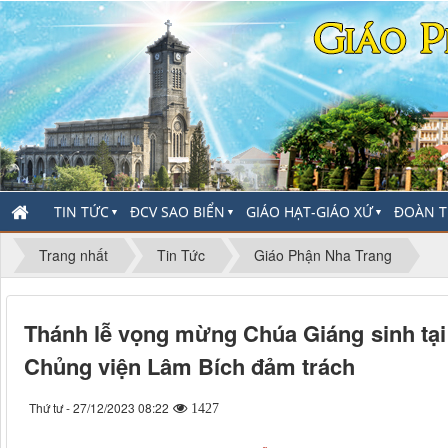
TIN TỨC
ĐCV SAO BIỂN
GIÁO HẠT-GIÁO XỨ
ĐOÀN T
▼
▼
▼
Trang nhất
Tin Tức
Giáo Phận Nha Trang
Thánh lễ vọng mừng Chúa Giáng sinh tạ
Chủng viện Lâm Bích đảm trách
Thứ tư - 27/12/2023 08:22
1427