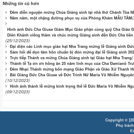
Những tin cũ hơn
Đêm diễn nguyện mừng Chúa Giáng sinh tại nhà thờ Chánh Tòa N
(
Năm năm, một chặng đường phục vụ của Phòng Khám MẪU TÂM
Hình ảnh Đức Cha Giuse Giám Mục Giáo phận cùng quý Cha Giáo Đạ
Diên Khánh viếng thăm và chúc mừng Giáng sinh đến Đức Cha tiề
(25/12/2023)
Đại diện các Linh mục giáo hạt Nha Trang mừng lễ Giáng sinh Đứ
Sám hối để dọn tâm hồn chuẩn bị đón mừng đại lễ Giáng sinh 20
(
Trực tiếp Thánh ca mừng Chúa Giáng sinh tại Giáo hạt Nha Trang
Thánh lễ Tạ ơn ơn hồng ân 25 năm linh mục của Cha Đamianô T
Đêm Nhạc Thánh mừng bổn mạng Giáo Phận và Giáo Xứ Thanh Hả
Bài Giảng Đức Cha Giuse về Đức Trinh Nữ Maria Vô Nhiễm Nguyên
(10/12/2023)
Hình ảnh thánh lễ mừng kính trọng thể lễ Đức Maria Vô Nhiễm Ng
(09/12/2023)
Copyright © [20
Phụ trách:
E