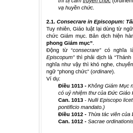
thì bị cấm
truyền chức
(ordine
vạ huyền chức.
2.1.
Consecrare in Episcopum: T
Tuy nhiên, Giáo luật lại dùng từ ng
chức Giám mục. Bản dịch hiện h
phong Giám mục”
.
Động từ “
consecrare”
có nghĩa l
Episcopum”
thì phải dịch là “Thánh
nghĩa như vậy thì khó nghe, chuyển
ngữ “phong chức” (
ordinare
).
Ví dụ:
Điều 1013 -
Không Giám Mục 
có uỷ nhiệm thư của Đức Giáo
Can. 1013
-
Nulli Episcopo li
pontificio mandato.)
Điều 1012 -
Thừa tác viên của 
Can. 1012 -
Sacrae ordinationis