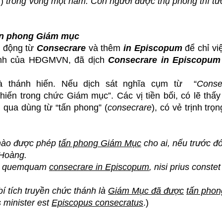
m)
trong vòng một năm. Còn người được thụ phong thì tứ
ấn phong Giám mục
ữ động từ
Consecrare
và thêm
in Episcopum
để chỉ v
ành của HĐGMVN,
đã dịch
Consecrare in Episcopum
à thánh hiến. Nếu dịch sát nghĩa cụm từ “
Conse
 hiến trong chức Giám mục”. Các vị tiền bối, có lẽ thấy
 qua dùng từ “tấn phong” (
consecrare
), có vẻ trịnh trọ
nào được phép
tấn phong Giám Mục
cho ai, nếu trước đ
 Hoàng.
cet quemquam
consecrare in Episcopum
, nisi prius constet
bí tích truyền chức thánh là
Giám Mục đã được
tấn phon
 minister est
Episcopus consecratus
.)