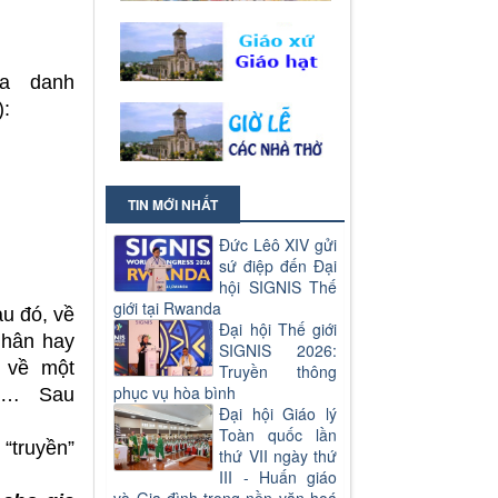
a danh
):
TIN MỚI NHẤT
Đức Lêô XIV gửi
sứ điệp đến Đại
hội SIGNIS Thế
giới tại Rwanda
au đó, về
Đại hội Thế giới
 nhân hay
SIGNIS 2026:
c về một
Truyền thông
phục vụ hòa bình
)… Sau
Đại hội Giáo lý
Toàn quốc lần
“truyền”
thứ VII ngày thứ
III - Huấn giáo