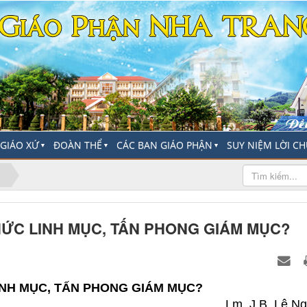
-GIÁO XỨ
ĐOÀN THỂ
CÁC BAN GIÁO PHẬN
SUY NIỆM LỜI C
▼
▼
▼
ỨC LINH MỤC, TẤN PHONG GIÁM MỤC?
NH MỤC, TẤN PHONG GIÁM MỤC?
Lm. J.B. Lê N