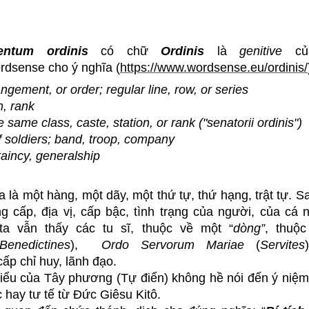
entum ordinis
có chữ
Ordinis
là
genitive
củ
dsense cho ý nghĩa (
https://www.wordsense.eu/ordinis/
ngement, or order; regular line, row, or series
n, rank
e same class, caste, station, or rank ("senatorii ordinis")
 of soldiers; band, troop, company
aincy, generalship
a là một hàng, một dãy, một thứ tự, thứ hạng, trật tự. S
ng cấp, địa vị, cấp bậc, tình trạng của người, của cá
a vẫn thấy các tu sĩ, thuộc về một “
dòng”
, thuộ
Benedictines
),
Ordo Servorum Mariae
(
Servites
ấp chỉ huy, lãnh đạo.
ểu của Tây phương (Tự điển) không hề nói đến ý niệm 
 hay tư tế từ Đức Giêsu Kitô.