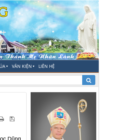
HÚA
VĂN KIỆN
LIÊN HỆ
▼
▼
gọc Dũng