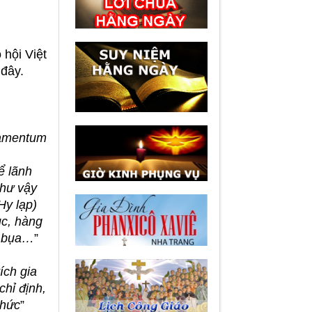
 hội Việt
đây.
amentum
ể lãnh
như vậy
Hy lạp)
ục, hàng
a bụa…
”
ích gia
chỉ định,
chức
”