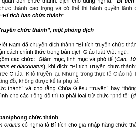
n quan đến chức thánh, dịch cho đúng nghĩa: “
Bí tích
chức thánh cao trọng và có thể thi hành quyền lãnh 
“Bí tích ban chức thánh
”.
 Truyền chức thánh”, một phỏng dịch
 Việt Nam đã chuyển dịch thành “Bí tích truyền chức thá
n cách chính thức trong bản dịch Giáo luật Việt ngữ.
ồm các chức: Giám mục, linh mục và phó tế (
Can. 10
atus et diaconatus
), khi dịch: “Bí tích Truyền chức thánh”
được Chúa
Kitô truyền lại. Nhưng trong thực tế Giáo hội
ông đồ, không được kể là phụ tế.
hức thánh” và cho rằng Chúa Giêsu “truyền” hay “thông
ình cho các Tông đồ thì ta phải loại trừ chức “phó tế” (
d
h ban/phong chức
thánh
 ordinis
có nghĩa là Bí tích cho gia nhập hàng chức th