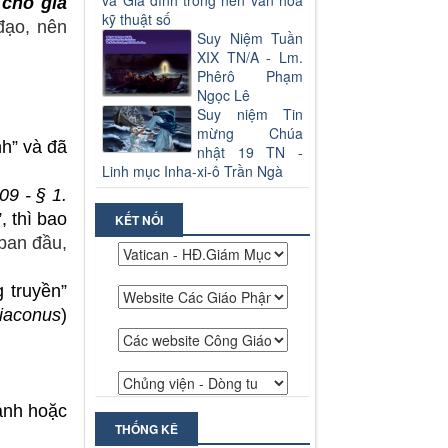
và Gia đình trong nền văn hoá
 cho gia
kỹ thuật số
đạo, nên
Suy Niệm Tuần
XIX TN/A - Lm.
Phêrô Phạm
Ngọc Lê
Suy niệm Tin
mừng Chúa
nh” và đã
nhật 19 TN -
Linh mục Inha-xi-ô Trần Ngà
09 - § 1.
, thì bao
KẾT NỐI
 ban đầu,
 truyền”
iaconus
)
ánh hoặc
THỐNG KÊ