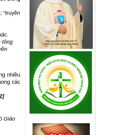
; “truyền
hác.
c tông
yền
ng nhiều
hong các
2]
ó Giáo