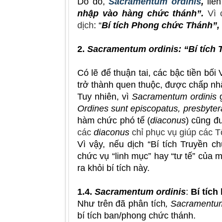
Do đó,
Sacramentum ordinis
,
liê
nhập vào hàng chức thánh”.
Vì 
dịch
:
“
Bí tích Phong chức Thánh”, 
2.
Sacramentum ordinis: “Bí tích
Có lẽ để thuận tai, các bậc tiền bối
trở thành quen thuộc, được chấp nhậ
Tuy nhiên, vì
Sacramentum ordinis
g
Ordines sunt episcopatus, presbyter
hàm chức phó tế (
diaconus
) cũng 
các
diaconus
chỉ phục vụ giúp các T
Vì vậy, nếu dịch “Bí tích Truyền c
chức vụ “linh mục” hay “tư tế” của m
ra khỏi bí tích này.
1.4.
Sacramentum ordinis
:
Bí tíc
Như trên đã phân tích
, Sacramentum
bí tích ban/phong chức thánh.