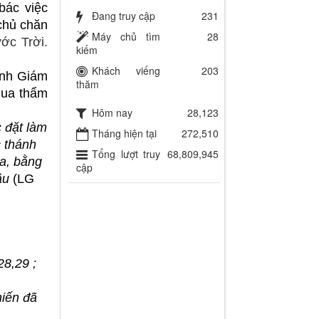
bác việc
Đang truy cập
231
chủ chăn
Máy chủ tìm
28
ớc Trời.
kiếm
Khách viếng
203
ánh Giám
thăm
qua thẩm
Hôm nay
28,123
c đặt làm
Tháng hiện tại
272,510
c thánh
Tổng lượt truy
68,809,945
úa, bằng
cập
ầu
(LG
28,29 ;
hiến đã