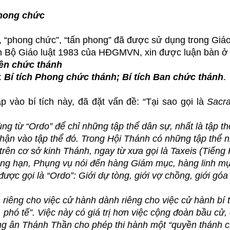
phong chức
, “phong chức”, “tấn phong” đã được sử dụng trong Giáo
h Bộ Giáo luật 1983 của HĐGMVN, xin được luận bàn ở 
yền chức thánh
:
Bí tích Phong chức thánh; Bí tích Ban chức thánh
.
ào bí tích này, đã đặt vấn đề: “Tại sao gọi là
Sacr
ng từ “Ordo” để chỉ những tập thể dân sự, nhất là tập th
 nhận vào tập thể đó. Trong Hội Thánh có những tập thể 
rên cơ sở kinh Thánh, ngay từ xưa gọi là Taxeis (Tiếng 
hẳng hạn, Phụng vụ nói đến hàng Giám mục, hàng linh m
ược gọi là “Ordo”: Giới dự tòng, giới vợ chồng, giới gó
riêng cho việc cử hành dành riêng cho việc cử hành bí t
hó tế”. Việc này có giá trị hơn việc cộng đoàn bầu cử, 
ồng ân Thánh Thần cho phép thi hành một “quyền thánh 