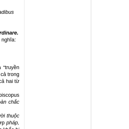
adibus
rdinare.
 nghĩa:
 “truyền
cả trong
cả hai từ
piscopus
oàn chắc
ời thuộc
hợp
pháp,