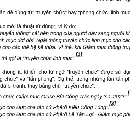
 vấn đề dùng từ: “truyền chức” hay “phong chức” linh mục
ục mới là thuật từ đúng
”,
vì lý do:
“chuyển thông” cái bên trong của người này sang người k
inh mục đời đời. Ngài thông truyền chức linh mục cho cá
n cho các thế hệ kế thừa. Vì thế, khi Giám mục thông tru
[1]
thì gọi là “truyền chức linh mục”.
không ít, khiến cho từ ngữ “truyền chức” được sử dụ
g chức” và “tấn phong”. Cụ thể, trong những lần tấn p
ã bị tránh, thay bằng chữ “truyền chức”:
[
ền chức Giám mục Giuse Bùi Công Trác ngày 3-1-2023”.
[3]
mục cho Đức cha tân cử Phêrô Kiều Công Tùng”.
ục cho Đức cha tân cử Phêrô Lê Tấn Lợi - Giám mục ph