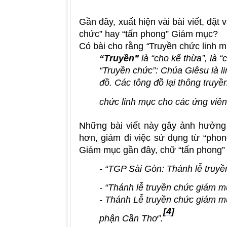
Gần đây, xuất hiện vài bài viết, đặt
chức” hay “tấn phong” Giám mục?
Có bài cho rằng
“
Truyền chức linh m
“Truyền”
là “cho kế thừa”, là 
“Truyền chức”: Chúa Giêsu là l
đồ. Các tông đồ lại thông truyề
chức linh mục cho các ứng viên 
Những bài viết này gây ảnh hưởng 
hơn, giảm đi việc sử dụng từ “phon
Giám mục gần đây, chữ “tấn phong” đ
- “TGP Sài Gòn: Thánh lễ truy
- “Thánh lễ truyền chức giám 
- Thánh Lễ truyền chức giám m
[4]
phận Cần Thơ”.