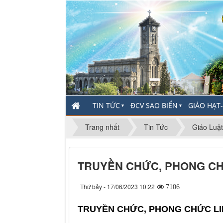
TIN TỨC
ĐCV SAO BIỂN
GIÁO HẠT
▼
▼
Trang nhất
Tin Tức
Giáo Luật
TRUYỀN CHỨC, PHONG CH
Thứ bảy - 17/06/2023 10:22
7106
TRUYỀN CHỨC, PHONG CHỨC LI