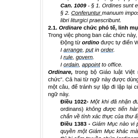
Can. 1009
- § 1. Ordines sunt 
§ 2.
Conferuntur
manuum imposit
libri liturgici praescribunt.
2.1.
Ordinare
chức phó tế, linh m
Trong việc phong ban các chức này, 
Động từ
ordino
được tự điển W
I
arrange
,
put
in
order
.
I
rule
,
govern
.
I
ordain
,
appoint
to office.
Ordinare,
trong bộ Giáo luật Vi
chức”. Cả hai từ ngữ này được dùng
một câu, để tránh sự lập đi lập lại
ngữ này.
Điều 1022-
Một khi đã nhận đư
ordinans)
không được tiến hà
chắn về tính xác thực của thư ấ
Điều 1383 -
Giám Mục nào vi 
quyền một Giám Mục khác mà k