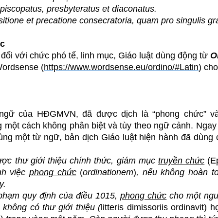
episcopatus, presbyteratus et diaconatus.
ione et precatione consecratoria, quam pro singulis gr
ục
đối với chức phó tế, linh mục, Giáo luật dùng động từ
O
ordsense (
https://www.wordsense.eu/ordino/#Latin
) cho
ệt ngữ của HĐGMVN,
đã được dịch là “phong chức” và
 một cách không phân biệt và tùy theo ngữ cảnh. Ngay 
 cùng một từ ngữ, bản dịch Giáo luật hiện hành đã dùng 
ợc thư giới thiệu chính thức, giám mục
truyền chức
(E
nh việc
phong chức
(
ordinationem
)
, nếu không hoàn t
y.
phạm quy định của điều 1015,
phong chức
cho một ngư
hông có thư giới thiệu (
litteris dimissoriis ordinavit) 