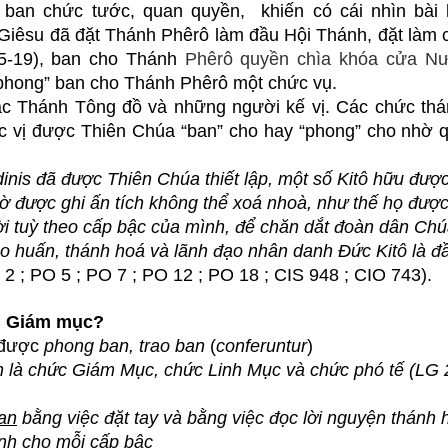
” ban chức tước, quan quyền, khiến có cái nhìn bài 
 Giêsu đã đặt Thánh Phêrô làm đầu Hội Thánh, đặt làm 
15-19), ban cho Thánh
Phêrô quyền chìa khóa cửa Nư
“phong” ban cho Thánh Phêrô một chức vụ.
ác Thánh Tông đồ và những người kế vị. Các chức th
ức vị được Thiên Chúa “ban” cho hay “phong” cho nhờ 
inis
đã được Thiên Chúa thiết lập, một số Kitô hữu đượ
hờ được ghi ấn tích không thể xoá nhoà, như thế họ đượ
ời tuỳ theo cấp bậc của mình, để chăn dắt đoàn dân Ch
o huấn, thánh hoá và lãnh đạo nhân danh Đức Kitô là đ
 2 ; PO 5 ; PO 7 ; PO 12 ; PO 18 ; CIS 948 ; CIO 743).
g Giám mục?
 được
phong ban, trao ban
(
conferuntur
)
h là chức Giám Mục, chức Linh Mục và chức phó tế (LG 
ban
bằng việc đặt tay và bằng việc đọc lời nguyện thánh 
nh cho mỗi cấp bậc