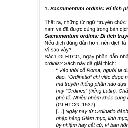
1.
Sacramentum ordinis: Bí tích 
Thật ra, những từ ngữ “truyền chức”
nam và đã được dùng trong bản dịc
Sacramentum ordinis: Bí tích tru
Nếu dịch đúng đắn hơn, nên dịch là 
Vì sao vậy?
Sách GLHTCG, ngay phần dẫn nhập v
ordinis?
Sách này đã giải thích:
“
Vào thời cổ Roma, người ta dù
đạo. “Ordinatio” chỉ việc được
mà truyền thống phần nào dựa t
hay “Ordines” (tiếng Latin). C
phó tế. Nhiều nhóm khác cũng đ
(GLHTCG, 1537).
[…]
Ngày nay từ Ordinatio dành 
nhập hàng Giám mục, linh mục, p
ủy nhiệm hay cắt cử, vì ban h