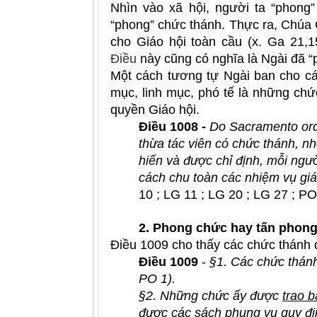
Nhìn vào xã hội, người ta “phong
“phong” chức thánh. Thực ra, Chúa
cho Giáo hội toàn cầu (x. Ga 21,
Điều
này cũng có nghĩa là Ngài đã 
Một cách tương tự Ngài ban cho c
mục, linh mục, phó tế là những ch
quyền Giáo hội.
Điều 1008 -
Do Sacramento ord
thừa tác viên có chức thánh, n
hiến và được chỉ định, mỗi ngư
cách chu toàn các nhiệm vụ giá
10 ; LG 11 ; LG 20 ; LG 27 ; PO
2. Phong chức hay tấn phon
Điều 1009 cho thấy các chức thánh
Điều 1009
-
§1. Các chức thán
PO 1).
§2. Những chức ấy được
trao 
được các sách phụng vụ quy đị