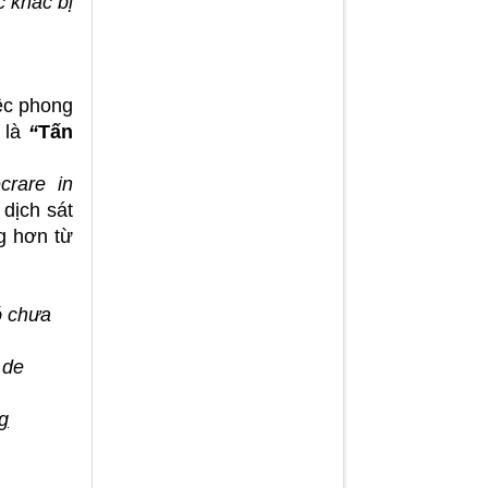
c khắc bị
iệc phong
là
“
Tấn
crare in
 dịch sát
ng hơn từ
ó chưa
 de
g