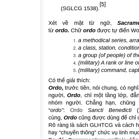
[5]
(SGLCG 1538).
Xét về mặt từ ngữ,
Sacram
từ
ordo.
Chữ
ordo
được tự điển Wor
a methodical series, arra
a class, station, conditio
a group (of people) of th
(military) A rank or line
(military) command, capt
Có thể giải thích:
Ordo
,
trước tiên, nói chung, có nghĩ
người,
Ordo
, chỉ một tầng lớp, đẳ
nhóm người. Chẳng hạn, chũng t
“
ordo”
:
Ordo
Sancti Benedicti
(
cùng,
Ordo
cũng được dùng để chỉ c
Rõ ràng là sách GLHTCG và cách hi
hay “chuyển thông” chức vụ linh mục