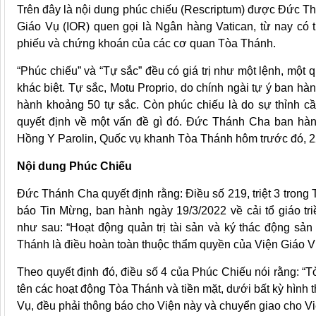
Trên đây là nội dung phúc chiếu (Rescriptum) được Đức T
Giáo Vụ (IOR) quen gọi là Ngân hàng Vatican, từ nay có t
phiếu và chứng khoán của các cơ quan Tòa Thánh.
“Phúc chiếu” và “Tự sắc” đều có giá trị như một lệnh, mộ
khác biệt. Tự sắc, Motu Proprio, do chính ngài tự ý ban 
hành khoảng 50 tự sắc. Còn phúc chiếu là do sự thỉnh cầ
quyết định về một vấn đề gì đó. Đức Thánh Cha ban hành
Hồng Y Parolin, Quốc vụ khanh Tòa Thánh hôm trước đó, 2
Nội dung Phúc Chiếu
Đức Thánh Cha quyết định rằng: Điều số 219, triệt 3 trong
báo Tin Mừng, ban hành ngày 19/3/2022 về cải tổ giáo tri
như sau: “Hoạt động quản trị tài sản và ký thác động sả
Thánh là điều hoàn toàn thuộc thẩm quyền của Viện Giáo Vụ
Theo quyết định đó, điều số 4 của Phúc Chiếu nói rằng: “
tên các hoạt động Tòa Thánh và tiền mặt, dưới bất kỳ hình 
Vụ, đều phải thông báo cho Viện này và chuyển giao cho Việ