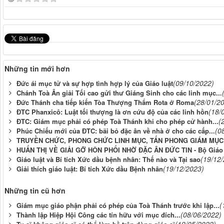
Những tin mới hơn
(09/10/2022)
Đức ái mục tử và sự hợp tình hợp lý của Giáo luật
Chánh Toà Ân giải Tối cao gửi thư Giáng Sinh cho các linh mục...
(28/01/2
Đức Thánh cha tiếp kiến Tòa Thượng Thẩm Rota ở Roma
(18/
ĐTC Phanxicô: Luật tối thượng là ơn cứu độ của các linh hồn
(
ĐTC: Giám mục phải có phép Toà Thánh khi cho phép cử hành...
(0
Phúc Chiếu mới của ĐTC: bãi bỏ đặc ân về nhà ở cho các cấp...
TRUYỀN CHỨC, PHONG CHỨC LINH MỤC, TẤN PHONG GIÁM MỤC
HUẤN THỊ VỀ GIẢI GỠ HÔN PHỐI NHỜ ĐẶC ÂN ĐỨC TIN - Bộ Giáo L
(19/12
Giáo luật và Bí tích Xức dầu bệnh nhân: Thế nào và Tại sao
(19/12/2023)
Giải thích giáo luật: Bí tích Xức dầu Bệnh nhân
Những tin cũ hơn
(
Giám mục giáo phận phải có phép của Toà Thánh trước khi lập...
(08/06/2022)
Thành lập Hiệp Hội Công các tín hữu với mục đích...