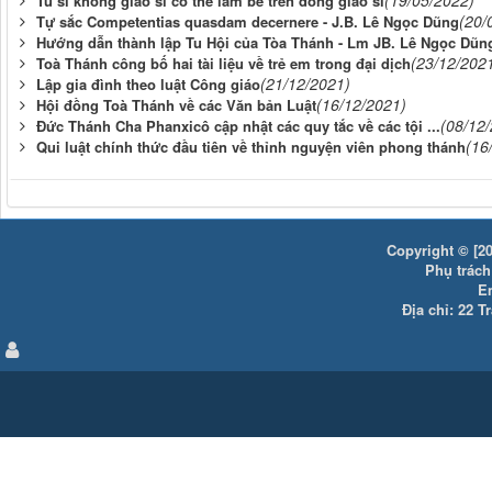
(19/05/2022)
Tu sĩ không giáo sĩ có thể làm bề trên dòng giáo sĩ
(20/
Tự sắc Competentias quasdam decernere - J.B. Lê Ngọc Dũng
Hướng dẫn thành lập Tu Hội của Tòa Thánh - Lm JB. Lê Ngọc Dũn
(23/12/202
Toà Thánh công bố hai tài liệu về trẻ em trong đại dịch
(21/12/2021)
Lập gia đình theo luật Công giáo
(16/12/2021)
Hội đồng Toà Thánh về các Văn bản Luật
(08/12
Đức Thánh Cha Phanxicô cập nhật các quy tắc về các tội ...
(16
Qui luật chính thức đầu tiên về thỉnh nguyện viên phong thánh
Copyright © [20
Phụ trách:
E
Địa chỉ: 22 