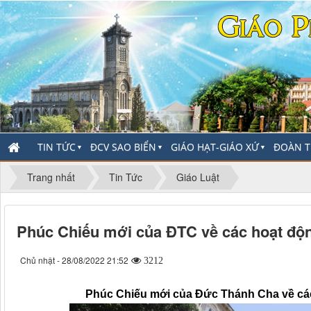
TIN TỨC
ĐCV SAO BIỂN
GIÁO HẠT-GIÁO XỨ
ĐOÀN T
▼
▼
▼
Trang nhất
Tin Tức
Giáo Luật
Phúc Chiếu mới của ĐTC về các hoạt độn
Chủ nhật - 28/08/2022 21:52
3212
Phúc Chiếu mới của Đức Thánh Cha về các