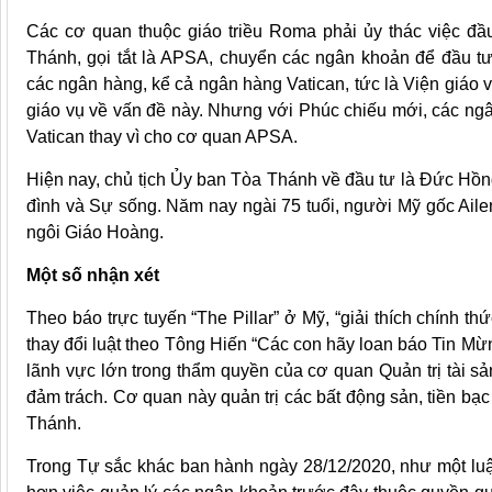
Các cơ quan thuộc giáo triều Roma phải ủy thác việc đầu
Thánh, gọi tắt là APSA, chuyển các ngân khoản để đầu t
các ngân hàng, kể cả ngân hàng Vatican, tức là Viện giáo
giáo vụ về vấn đề này. Nhưng với Phúc chiếu mới, các n
Vatican thay vì cho cơ quan APSA.
Hiện nay, chủ tịch Ủy ban Tòa Thánh về đầu tư là Đức Hồn
đình và Sự sống. Năm nay ngài 75 tuổi, người Mỹ gốc Aile
ngôi Giáo Hoàng.
Một số nhận xét
Theo báo trực tuyến “The Pillar” ở Mỹ, “giải thích chính t
thay đổi luật theo Tông Hiến “Các con hãy loan báo Tin Mừn
lãnh vực lớn trong thẩm quyền của cơ quan Quản trị tài 
đảm trách. Cơ quan này quản trị các bất động sản, tiền bạ
Thánh.
Trong Tự sắc khác ban hành ngày 28/12/2020, như một luậ