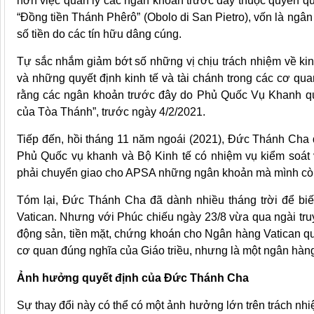
hơn việc quản lý các ngân khoản trước đây thuộc quyền q
“Đồng tiền Thánh Phêrô” (Obolo di San Pietro), vốn là ngâ
số tiền do các tín hữu dâng cúng.
Tự sắc nhắm giảm bớt số những vị chịu trách nhiệm về kinh
và những quyết định kinh tế và tài chánh trong các cơ q
rằng các ngân khoản trước đây do Phủ Quốc Vụ Khanh quả
của Tòa Thánh”, trước ngày 4/2/2021.
Tiếp đến, hồi tháng 11 năm ngoái (2021), Đức Thánh Cha 
Phủ Quốc vụ khanh và Bộ Kinh tế có nhiệm vụ kiểm soát 
phải chuyển giao cho APSA những ngân khoản mà mình còn
Tóm lại, Đức Thánh Cha đã dành nhiều tháng trời để biế
Vatican. Nhưng với Phúc chiếu ngày 23/8 vừa qua ngài tru
động sản, tiền mặt, chứng khoán cho Ngân hàng Vatican qu
cơ quan đúng nghĩa của Giáo triều, nhưng là một ngân hàn
Ảnh hưởng quyết định của Đức Thánh Cha
Sự thay đổi này có thể có một ảnh hưởng lớn trên trách nhiệ