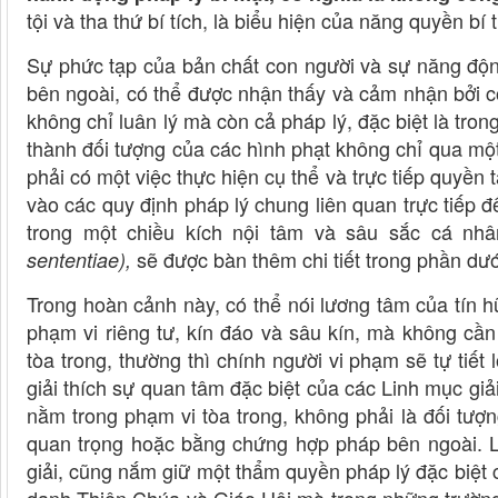
tội và tha thứ bí tích, là biểu hiện của năng quyền bí 
Sự phức tạp của bản chất con người và sự năng độn
bên ngoài, có thể được nhận thấy và cảm nhận bởi c
không chỉ luân lý mà còn cả pháp lý, đặc biệt là tron
thành đối tượng của các hình phạt không chỉ qua mộ
phải có một việc thực hiện cụ thể và trực tiếp quyền
vào các quy định pháp lý chung liên quan trực tiếp 
trong một chiều kích nội tâm và sâu sắc cá nhâ
sẽ được bàn thêm chi tiết trong phần dướ
sententiae),
Trong hoàn cảnh này, có thể nói lương tâm của tín h
phạm vi riêng tư, kín đáo và sâu kín, mà không cần
tòa trong, thường thì chính người vi phạm sẽ tự tiết 
giải thích sự quan tâm đặc biệt của các Linh mục giải
nằm trong phạm vi tòa trong, không phải là đối tượn
quan trọng hoặc bằng chứng hợp pháp bên ngoài. Lin
giải, cũng nắm giữ một thẩm quyền pháp lý đặc biệt c