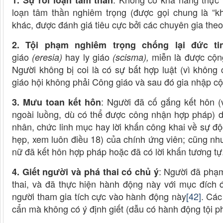
1. Sự rối loạn tâm thần
loạn tâm thần nghiêm trọng (được gọi chung là “k
khác, được đánh giá tiêu cực bởi các chuyên gia theo
2. Tội phạm nghiêm trọng chống lại đức ti
giáo
hay ly giáo
miễn là được cộng
(eresia)
(scisma),
Người không bị coi là có sự bất hợp luật (vì không 
giáo hội không phải Công giáo và sau đó gia nhập c
: Người đã cố gắng kết hôn (
3. Mưu toan kết hôn
ngoài luồng, dù có thể được công nhận hợp pháp) d
nhân, chức linh mục hay lời khấn công khai về sự độ
hẹp, xem luôn điều 18) của chính ứng viên; cũng nh
nữ đã kết hôn hợp pháp hoặc đã có lời khấn tương tự
: Người đã phạm
4. Giết người và phá thai có chủ ý
thai, và đã thực hiện hành động này với mục đíc
người tham gia tích cực vào hành động này
[42]
. Các
cẩn mà không có ý định giết (dẫu có hành động tội ph