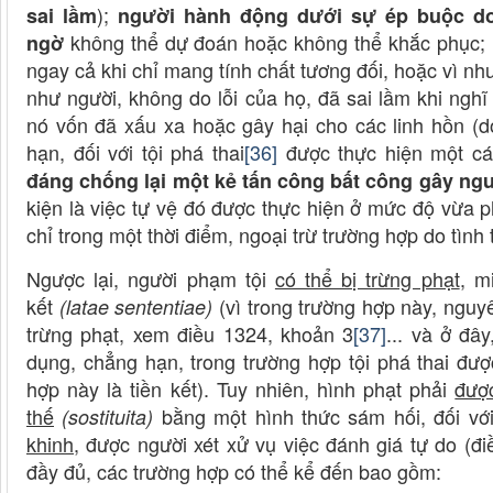
);
sai lầm
người hành động dưới sự ép buộc do 
không thể dự đoán hoặc không thể khắc phục;
ngờ
ngay cả khi chỉ mang tính chất tương đối, hoặc vì nh
như người, không do lỗi của họ, đã sai lầm khi nghĩ
nó vốn đã xấu xa hoặc gây hại cho các linh hồn (
hạn, đối với tội phá thai
[36]
được thực hiện một cá
đáng
chống lại một kẻ tấn công bất công gây ng
kiện là việc tự vệ đó được thực hiện ở mức độ vừa p
chỉ trong một thời điểm, ngoại trừ trường hợp do tình
Ngược lại, người phạm tội
có thể bị trừng phạt
, m
kết
(vì trong trường hợp này, nguy
(latae sententiae)
trừng phạt, xem điều 1324, khoản 3
[37]
... và ở đâ
dụng, chẳng hạn, trong trường hợp tội phá thai đượ
hợp này là tiền kết). Tuy nhiên, hình phạt phải
đượ
thế
bằng một hình thức sám hối, đối vớ
(sostituita)
khinh
, được người xét xử vụ việc đánh giá tự do (
đầy đủ, các trường hợp có thể kể đến bao gồm: