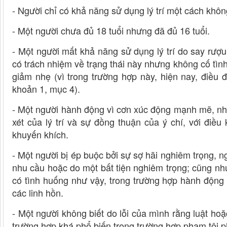
- Người chỉ có khả năng sử dụng lý trí một cách khô
- Một người chưa đủ 18 tuổi nhưng đã đủ 16 tuổi.
- Một người mất khả năng sử dụng lý trí do say rượu 
có trách nhiệm về trạng thái này nhưng không cố tình
giảm nhẹ (vì trong trường hợp này, hiện nay, điều đ
khoản 1, mục 4).
- Một người hành động vì cơn xúc động mạnh mẽ, n
xét của lý trí và sự đồng thuận của ý chí, với điề
khuyến khích.
- Một người bị ép buộc bởi sự sợ hãi nghiêm trọng, n
nhu cầu hoặc do một bất tiện nghiêm trọng; cũng như
có tình huống như vậy, trong trường hợp hành động
các linh hồn.
- Một người không biết do lỗi của mình rằng luật ho
trường hợp khá phổ biến trong trường hợp phạm tội ph