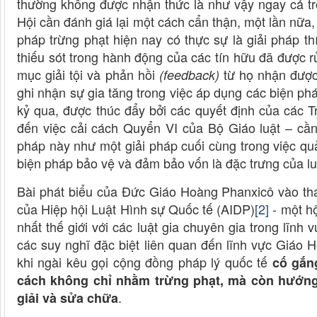
thường không được nhận thức là như vậy ngay cả tr
Hội cần đánh giá lại một cách cẩn thận, một lần nữa,
pháp trừng phạt hiện nay có thực sự là giải pháp t
thiếu sót trong hành động của các tín hữu đã được r
mục giải tội và phản hồi
từ họ nhận được
(feedback)
ghi nhận sự gia tăng trong việc áp dụng các biện ph
kỷ qua, được thúc đẩy bởi các quyết định của các T
đến việc cải cách Quyển VI của Bộ Giáo luật – cầ
pháp này như một giải pháp cuối cùng trong việc qu
biện pháp bảo vệ và đảm bảo vốn là đặc trưng của lu
Bài phát biểu của Đức Giáo Hoàng Phanxicô vào thá
của Hiệp hội Luật Hình sự Quốc tế (AIDP)
[2]
- một hộ
nhất thế giới với các luật gia chuyên gia trong lĩnh
các suy nghĩ đặc biệt liên quan đến lĩnh vực Giáo Hộ
khi ngài kêu gọi cộng đồng pháp lý quốc tế
cố gắng
cách không chỉ nhằm trừng phạt, mà còn hướng 
.
giải và sửa chữa