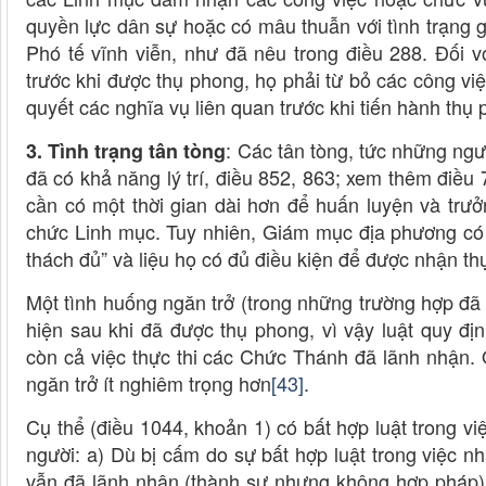
quyền lực dân sự hoặc có mâu thuẫn với tình trạng 
Phó tế vĩnh viễn, như đã nêu trong điều 288. Đối 
trước khi được thụ phong, họ phải từ bỏ các công việ
quyết các nghĩa vụ liên quan trước khi tiến hành thụ 
: Các tân tòng, tức những ngư
3. Tình trạng tân tòng
đã có khả năng lý trí, điều 852, 863; xem thêm điề
cần có một thời gian dài hơn để huấn luyện và trưở
chức Linh mục. Tuy nhiên, Giám mục địa phương có
thách đủ” và liệu họ có đủ điều kiện để được nhận t
Một tình huống ngăn trở (trong những trường hợp đã 
hiện sau khi đã được thụ phong, vì vậy luật quy đ
còn cả việc thực thi các Chức Thánh đã lãnh nhận. 
ngăn trở ít nghiêm trọng hơn
[43]
.
Cụ thể (điều 1044, khoản 1) có bất hợp luật trong v
người: a) Dù bị cấm do sự bất hợp luật trong việc 
vẫn đã lãnh nhận (thành sự nhưng không hợp pháp);