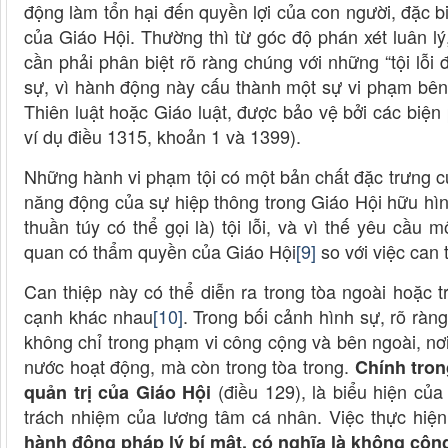
động làm tổn hại đến quyền lợi của con người, đặc b
của Giáo Hội. Thường thì từ góc độ phán xét luân l
cần phải phân biệt rõ ràng chúng với những “tội lỗi
sự, vì hành động này cấu thành một sự vi phạm bên 
Thiên luật hoặc Giáo luật, được bảo vệ bởi các biệ
ví dụ điều 1315, khoản 1 và 1399).
Những hành vi phạm tội có một bản chất đặc trưng c
năng động của sự hiệp thông trong Giáo Hội hữu hì
thuần túy có thể gọi là) tội lỗi, và vì thế yêu cầu 
quan có thẩm quyền của Giáo Hội
[9]
so với việc can 
Can thiệp này có thể diễn ra trong tòa ngoài hoặc t
cạnh khác nhau
[10]
. Trong bối cảnh hình sự, rõ ràn
không chỉ trong phạm vi công cộng và bên ngoài, n
nước hoạt động, mà còn trong tòa trong.
Chính tron
(điều 129), là biểu hiện của
quản trị của Giáo Hội
trách nhiệm của lương tâm cá nhân. Việc thực hiện
hành động pháp lý bí mật, có nghĩa là không công 