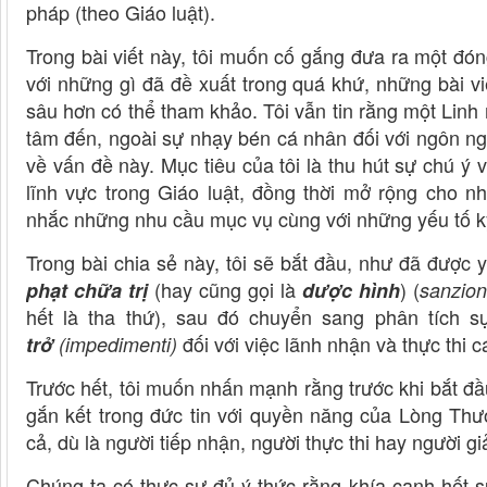
pháp (theo Giáo luật).
Trong bài viết này, tôi muốn cố gắng đưa ra một đó
với những gì đã đề xuất trong quá khứ, những bài vi
sâu hơn có thể tham khảo. Tôi vẫn tin rằng một Linh
tâm đến, ngoài sự nhạy bén cá nhân đối với ngôn n
về vấn đề này. Mục tiêu của tôi là thu hút sự chú ý
lĩnh vực trong Giáo luật, đồng thời mở rộng cho n
nhắc những nhu cầu mục vụ cùng với những yếu tố kỹ
Trong bài chia sẻ này, tôi sẽ bắt đầu, như đã được
(hay cũng gọi là
) (
phạt chữa trị
dược hình
sanzion
hết là tha thứ), sau đó chuyển sang phân tích 
đối với việc lãnh nhận và thực thi
trở
(impedimenti)
Trước hết, tôi muốn nhấn mạnh rằng trước khi bắt đầu
gắn kết trong đức tin với quyền năng của Lòng Thư
cả, dù là người tiếp nhận, người thực thi hay người giải
Chúng ta có thực sự đủ ý thức rằng khía cạnh hết s