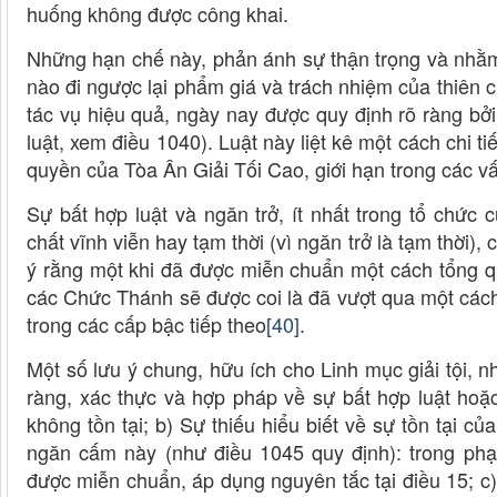
huống không được công khai.
Những hạn chế này, phản ánh sự thận trọng và nhằ
nào đi ngược lại phẩm giá và trách nhiệm của thiên 
tác vụ hiệu quả, ngày nay được quy định rõ ràng bởi
luật, xem điều 1040). Luật này liệt kê một cách chi t
quyền của Tòa Ân Giải Tối Cao, giới hạn trong các vấ
Sự bất hợp luật và ngăn trở, ít nhất trong tổ chức 
chất vĩnh viễn hay tạm thời (vì ngăn trở là tạm thời
ý rằng một khi đã được miễn chuẩn một cách tổng qu
các Chức Thánh sẽ được coi là đã vượt qua một cách
trong các cấp bậc tiếp theo
[40]
.
Một số lưu ý chung, hữu ích cho Linh mục giải tội, 
ràng, xác thực và hợp pháp về sự bất hợp luật hoặc
không tồn tại; b) Sự thiếu hiểu biết về sự tồn tại 
ngăn cấm này (như điều 1045 quy định): trong phạ
được miễn chuẩn, áp dụng nguyên tắc tại điều 15; c)