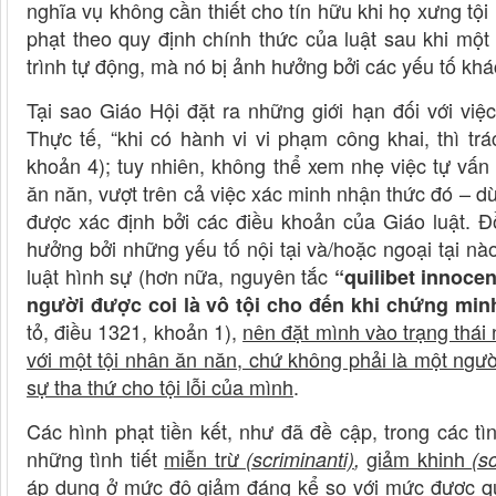
nghĩa vụ không cần thiết cho tín hữu khi họ xưng tội 
phạt theo quy định chính thức của luật sau khi một
trình tự động, mà nó bị ảnh hưởng bởi các yếu tố khá
Tại sao Giáo Hội đặt ra những giới hạn đối với việ
Thực tế, “khi có hành vi vi phạm công khai, thì t
khoản 4); tuy nhiên, không thể xem nhẹ việc tự vấn
ăn năn, vượt trên cả việc xác minh nhận thức đó – d
được xác định bởi các điều khoản của Giáo luật. Đ
hưởng bởi những yếu tố nội tại và/hoặc ngoại tại nào
luật hình sự (hơn nữa, nguyên tắc
“quilibet innoce
người được coi là vô tội cho đến khi chứng min
tỏ, điều 1321, khoản 1),
nên đặt mình vào trạng thái
với một tội nhân ăn năn, chứ không phải là một ngư
sự tha thứ cho tội lỗi của mình
.
Các hình phạt tiền kết, như đã đề cập, trong các tì
những tình tiết
miễn trừ
giảm khinh
(scriminanti)
,
(s
áp dụng ở mức độ giảm đáng kể so với mức được quy