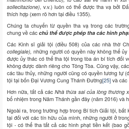
, v.v.) luôn có thể được tha vạ bởi
sollecitazione)
thích hợp (xem rõ hơn tại điều 1355).
Chúng ta chuyển từ quyền tha vạ trong các trườ
chung về các
chủ thể được phép tha các hình phạt
Các Kinh sĩ giải tội (điều 508) của các nhà thờ 
những người có quyền này không thể ủy t
collegiale),
được ủy thác có thể tha tội trong tòa án bí tích đối 
không được dành riêng cho Tông Tòa. Cũng vậy, các 
các tàu thủy, những người cũng có quyền tương tự (đ
tội tại bốn Đại Vương Cung Thánh Đường
[25]
và các 
Hơn nữa, tất cả các
Nhà thừa sai của lòng thương x
bổ nhiệm trong Năm Thánh gần đây (năm 2016) và hiệ
Ngoài ra, trong trường hợp trong Bí tích Giải tội, 
tại đối với các tín hữu của mình, những người ở tr
tội - có thể tha tất cả các hình phạt tiền kết (ba