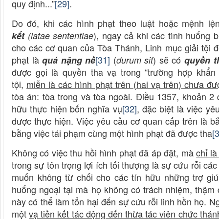
quy định...”
[29]
.
Do đó, khi các hình phạt theo luật hoặc mệnh lệ
), ngay cả khi các tình huống 
kết
(latae sententiae
cho các cơ quan của Tòa Thánh, Linh mục giải tội đố
phạt là
[31]
(
) sẽ có
quá nặng nề
durum sit
quyền th
được gọi là quyền tha vạ trong “trường hợp khẩn
tội,
miễn là các hình phạt trên (hai vạ trên) chưa đ
tòa án: tòa trong và tòa ngoài. Điều 1357, khoản 2 
hữu thực hiện bốn nghĩa vụ
[32]
, đặc biệt là việc y
được thực hiện. Việc yêu cầu cơ quan cấp trên là b
bằng việc tái phạm cùng một hình phạt đã được tha
[
Không có việc thu hồi hình phạt đã áp đặt, mà
chỉ l
trong sự tôn trọng lợi ích tối thượng là sự cứu rỗi cá
muốn không từ chối cho các tín hữu những trợ giúp
huống ngoại tại mà họ không có trách nhiệm, thậm 
này có thể làm tổn hại đến sự cứu rỗi linh hồn họ. 
một
vạ tiền kết tác động đến thừa tác viên chức thán