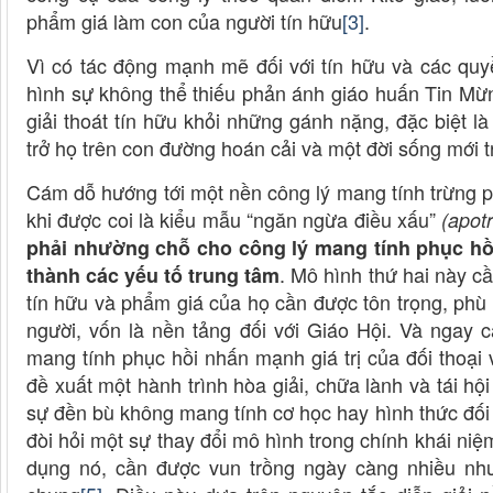
phẩm giá làm con của người tín hữu
[3]
.
Vì có tác động mạnh mẽ đối với tín hữu và các quy
hình sự không thể thiếu phản ánh giáo huấn Tin Mừ
giải thoát tín hữu khỏi những gánh nặng, đặc biệt 
trở họ trên con đường hoán cải và một đời sống mới t
Cám dỗ hướng tới một nền công lý mang tính trừng p
khi được coi là kiểu mẫu “ngăn ngừa điều xấu”
(apot
phải nhường chỗ cho công lý mang tính phục hồi,
. Mô hình thứ hai này cầ
thành các yếu tố trung tâm
tín hữu và phẩm giá của họ cần được tôn trọng, phù 
người, vốn là nền tảng đối với Giáo Hội. Và ngay 
mang tính phục hồi nhấn mạnh giá trị của đối thoại
đề xuất một hành trình hòa giải, chữa lành và tái hộ
sự đền bù không mang tính cơ học hay hình thức đối 
đòi hỏi một sự thay đổi mô hình trong chính khái ni
dụng nó, cần được vun trồng ngày càng nhiều như