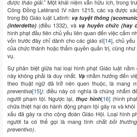
.” Một khái niệm vẫn hữu ích, trong t
được tháo giải
Công Đồng Latêranô IV năm 1215, các vạ được xác 
trong Bộ Giáo luật Latinh:
vạ tuyệt thông (scomuni
(điều 1332), và
(interdetto)
vạ huyền chức (hay đ
hình phạt đầu tiên chủ yếu liên quan đến việc cấm n
vốn trước đây chỉ dành cho các giáo sĩ
[14]
, chủ yếu
của chức thánh hoặc thẩm quyền quản trị, cũng như
vụ.
Sự phân biệt giữa hai loại hình phạt Giáo luật nằ
này không phải là duy nhất.
nhằm hướng đến việc
Vạ
theo thuật ngữ đã trở nên quen thuộc, là mang
m
[15]
: điều này có nghĩa là chúng nhắm đế
preventiva
)
người phạm tội. Ngược lại,
[16]
(hình phạt
thục hình
chữa thiệt hại do hành động phạm tội gây ra và khô
xấu đã gây ra cho cộng đoàn Giáo Hội. Loại hình p
người ta có thể gọi là mang tính chất
bồi thường
.
preventivo)