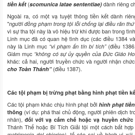
(
dành riêng c
tiền kết
scomunica
latae sententiae)
Ngoài ra, có một vạ tuyệt thông tiền kết dành riê
"
người đồng phạm trong tội lỗi chống lại điều răn thứ
vì sự tha tội này là vô hiệu trừ khi được ban trong 
Linh mục đã có quan hệ tình dục (các điều 1384 và
này là Linh mục
(điều 1386,
“vi phạm ấn tín bí tích”
Giám mục
“không có sự ủy quyền của Đức Giáo Ho
khác: cả hai, người truyền chức và người nhận chứ
(điều 1387).
cho Toàn Thánh”
Các tội phạm bị trừng phạt bằng hình phạt tiền k
Các tội phạm khác chịu hình phạt bởi
hình phạt tiền
(ví dụ: phá thai chủ động, người phiên dịch tro
thông
nhân),
đối với vạ cấm chế hoặc vạ huyền chức
Thánh Thể hoặc Bí Tích Giải tội một cách bất hợp
tố cáo sai về hành vi xúi
matrimonio del chierico),