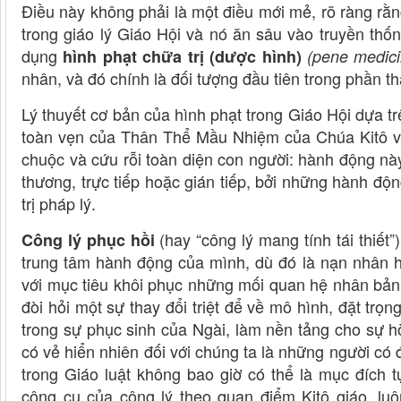
Điều này không phải là một điều mới mẻ, rõ ràng rằn
trong giáo lý Giáo Hội và nó ăn sâu vào truyền thố
dụng
hình phạt chữa trị (dược hình)
(pene medici
nhân, và đó chính là đối tượng đầu tiên trong phần t
Lý thuyết cơ bản của hình phạt trong Giáo Hội dựa t
toàn vẹn của Thân Thể Mầu Nhiệm của Chúa Kitô và 
chuộc và cứu rỗi toàn diện con người: hành động nà
thương, trực tiếp hoặc gián tiếp, bởi những hành độ
trị pháp lý.
(hay “công lý mang tính tái thiết
Công lý phục hồi
trung tâm hành động của mình, dù đó là nạn nhân h
với mục tiêu khôi phục những mối quan hệ nhân bản v
đòi hỏi một sự thay đổi triệt để về mô hình, đặt trọ
trong sự phục sinh của Ngài, làm nền tảng cho sự h
có vẻ hiển nhiên đối với chúng ta là những người có 
trong Giáo luật không bao giờ có thể là mục đích 
công cụ của công lý theo quan điểm Kitô giáo, lu