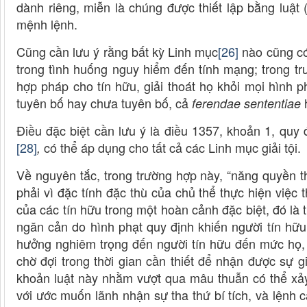
dành riêng, miễn là chúng được thiết lập bằng luậ
mệnh lệnh.
Cũng cần lưu ý rằng bất kỳ Linh mục
[26]
nào cũng có 
trong tình huống nguy hiểm đến tính mạng; trong tr
hợp pháp cho tín hữu, giải thoát họ khỏi mọi hình 
tuyên bố hay chưa tuyên bố, cả
ferendae sententiae
Điều đặc biệt cần lưu ý là điều 1357, khoản 1, quy
[28]
có thể áp dụng cho tất cả các Linh mục giải tội.
,
Về nguyên tắc, trong trường hợp này, “năng quyền t
phải vì đặc tính đặc thù của chủ thể thực hiện việc 
của các tín hữu trong một hoàn cảnh đặc biệt, đó là t
ngăn cản do hình phạt quy định khiến người tín hữu
hưởng nghiêm trọng đến người tín hữu đến mức họ, 
chờ đợi trong thời gian cần thiết để nhận được sự g
khoản luật này nhằm vượt qua mâu thuẫn có thể xảy
với ước muốn lãnh nhận sự tha thứ bí tích, và lệnh 