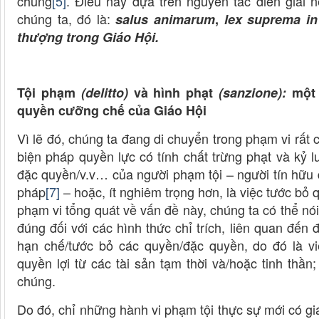
chung
[5]
. Điều này dựa trên nguyên tắc diễn giải
chúng ta, đó là:
salus animarum
,
lex suprema in
thượng trong Giáo Hội.
Tội phạm
(delitto)
và hình phạt
(sanzione):
một 
quyền cưỡng chế của Giáo Hội
Vì lẽ đó, chúng ta đang di chuyển trong phạm vi rất 
biện pháp quyền lực có tính chất trừng phạt và kỷ l
đặc quyền/v.v… của người phạm tội – người tín hữu
pháp
[7]
– hoặc, ít nghiêm trọng hơn, là việc tước bỏ
phạm vi tổng quát về vấn đề này, chúng ta có thể nói
đúng đối với các hình thức chỉ trích, liên quan đến đ
hạn chế/tước bỏ các quyền/đặc quyền, do đó là v
quyền lợi từ các tài sản tạm thời và/hoặc tinh thần
chúng.
Do đó, chỉ những hành vi phạm tội thực sự mới có giá