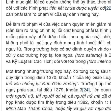
Linh mục giải tội có quyền không thể ủy thác, theo nh
đối với các hình phạt
[22
tiền kết
chưa được tuyên bố
cần phải làm rõ phạm vi của sự dành riêng này.
Để làm rõ phạm vi của việc dành quyền miễn giảm h
(cần làm rõ rằng chính tội lỗi chứ không phải là hìn
miễn giảm này phải được hiểu theo nghĩa chặt chẽ,
không phải là một quy định mang tính tuyệt đối: 
nguy tử. Trong trường hợp có sự dành quyền và do 
xử lý các trường hợp tại tòa ngoài
là B
(foro esterno)
và Kỷ Luật Bí Các Tích; đối với tòa trong
(foro interno
Một trong những trường hợp này, có tổng cộng sáu t
quy định trong điều 1370, khoản 1 của Bộ Giáo Luậ
Trường hợp thứ 
thể xác chống lại Đức Giáo Hoàng"
.
ngay phía sau, tại điều 1379, khoản 3
[24]
, liên qua
một người nữ, thì người đó và cả người nữ mà đã 
hợp khác được tìm thấy trong điều 1382, khoản 1:
Mình Máu Thánh Chúa, hoặc lấy và giữ với mục đí