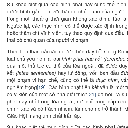
Sự khác biệt giữa các hình phạt này cũng thể hiện
dược hình gắn liền với thái độ chủ quan của người 
trong một khoảng thời gian không xác định, tức l
Ngược lại, các thục hình có thể được xác định tron
hoặc thậm chí vĩnh viễn, tùy theo quy định của điều
thái độ chủ quan của người vi phạm.
Theo tinh thần cải cách được thúc đẩy bởi Công Đồng
luật chủ yếu nên là loại
hình phạt hậu kết
(ferendae 
qua một thủ tục cụ thể của tòa ngoài, đã được duy t
kết
hay tự động, vốn ban đầu đư
(latae sententiae)
một phạm vi hạn chế, cũng có thể là
, vẫ
thục hình
nghiêm trọng
[19]
. Các hình phạt tiền kết vẫn là một 
có ý kiến của một số nhà giải thích
[21]
đã nêu ra sự 
phạt này chỉ trong tòa ngoài, nơi chỉ cung cấp cá
chính xác và có trách nhiệm, làm cho nó trở thành 
Giáo Hội mang tính chất trấn áp.
Sự khác biệt về mục đích giữa các hình phạt
lata