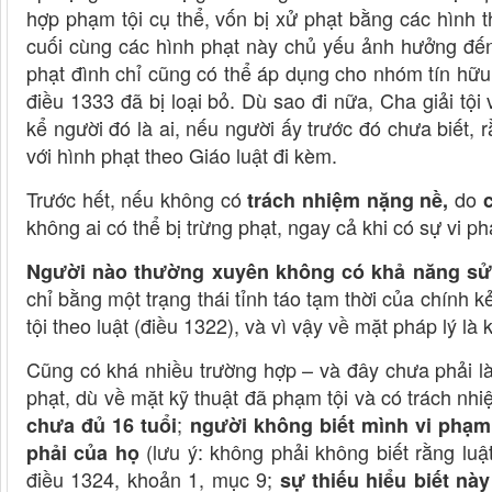
hợp phạm tội cụ thể, vốn bị xử phạt bằng các hình 
cuối cùng các hình phạt này chủ yếu ảnh hưởng đến
phạt đình chỉ cũng có thể áp dụng cho nhóm tín hữu 
điều 1333 đã bị loại bỏ. Dù sao đi nữa, Cha giải tộ
kể người đó là ai, nếu người ấy trước đó chưa biết, r
với hình phạt theo Giáo luật đi kèm.
Trước hết, nếu không có
do
trách nhiệm nặng nề,
không ai có thể bị trừng phạt, ngay cả khi có sự vi p
Người nào thường xuyên không có khả năng sử 
chỉ bằng một trạng thái tỉnh táo tạm thời của chính
tội theo luật (điều 1322), và vì vậy về mặt pháp lý là
Cũng có khá nhiều trường hợp – và đây chưa phải l
phạt, dù về mặt kỹ thuật đã phạm tội và có trách nhi
;
chưa đủ 16 tuổi
người không biết mình vi phạm 
(lưu ý: không phải không biết rằng luậ
phải của họ
điều 1324, khoản 1, mục 9;
sự thiếu hiểu biết nà