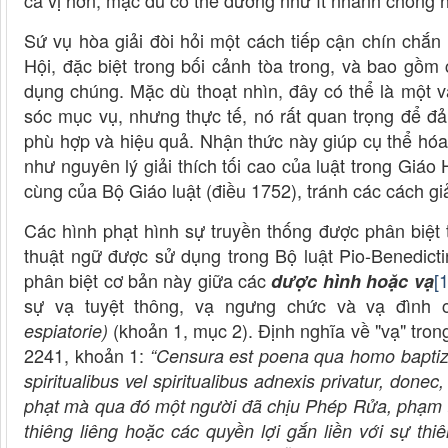
cá vị hơn, mặc dù có thể dường như ít nhanh chóng
Sứ vụ hòa giải đòi hỏi một cách tiếp cận chín chắn
Hội, đặc biệt trong bối cảnh tòa trong, và bao gồm
dụng chúng. Mặc dù thoạt nhìn, đây có thể là một v
sóc mục vụ, nhưng thực tế, nó rất quan trọng để đ
phù hợp và hiệu quả. Nhận thức này giúp cụ thể hó
như nguyên lý giải thích tối cao của luật trong Giá
cùng của Bộ Giáo luật (điều 1752), tránh các cách gi
Các hình phạt hình sự truyền thống được phân biệt t
thuật ngữ được sử dụng trong Bộ luật Pio-Benedict
phân biệt cơ bản này giữa các
[
dược hình hoặc vạ
sự vạ tuyệt thông, vạ ngưng chức và vạ đình 
(khoản 1, mục 2). Định nghĩa về "vạ" tron
espiatorie)
2241, khoản 1:
“Censura est poena qua homo baptiz
spiritualibus vel spiritualibus adnexis privatur, don
phạt mà qua đó một người đã chịu Phép Rửa, phạm tộ
thiêng liêng hoặc các quyền lợi gắn liền với sự th