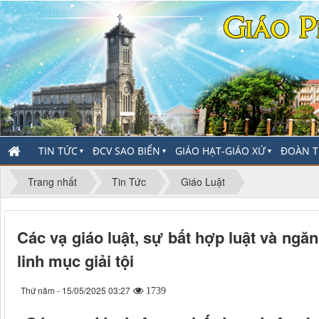
TIN TỨC
ĐCV SAO BIỂN
GIÁO HẠT-GIÁO XỨ
ĐOÀN T
▼
▼
▼
Trang nhất
Tin Tức
Giáo Luật
Các vạ giáo luật, sự bất hợp luật và ngă
linh mục giải tội
Thứ năm - 15/05/2025 03:27
1739