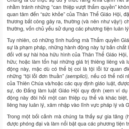
nhằm tránh những “can thiệp vượt thẩm quyền” khô
quan tâm đến “sức khỏe” của Thân Thể Giáo Hội, đặc
thương bất công gây ra, thường (và nên như vậy!) 
thường, vốn chủ yếu sử dụng các phương tiện luân lý 
Tuy nhiên, có những tình huống mà Thẩm quyền Giá
sự là phạm pháp, những hành động này tự bản chất l
đối với sự hài hòa hữu hình của Thân Thể Giáo Hội, 
hữu; hoặc làm tổn hại những giá trị thiêng liêng và
động này, mặc dù có thể bị coi là tội lỗi từ quan đ
những “tội lỗi đơn thuần”
nếu có thể nói n
(semplici),
của Thiên Chúa và/hoặc các quy định giáo luật, được 
sự, do Đấng làm luật Giáo Hội quy định (xem ví d
động này đòi hỏi một can thiệp cụ thể và khác biệt,
liêng hay luân lý, xâm nhập vào lĩnh vực pháp lý và G
Trong một bối cảnh mà chúng ta thấy sự gia tăng (h
được phóng đại và làm nổi bật qua các phương tiện tru