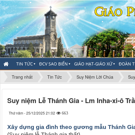
TIN TỨC
ĐCV SAO BIỂN
GIÁO HẠT-GIÁO XỨ
ĐOÀN T
▼
▼
▼
Trang nhất
Tin Tức
Suy Niệm Lời Chúa
Suy
Suy niệm Lễ Thánh Gia - Lm Inha-xi-ô Tr
Thứ năm - 25/12/2025 21:02
663
Xây dựng gia đình theo gương mẫu Thánh Gia
(Suy niệm lễ Thánh gia thất)