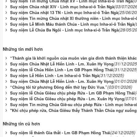
(0
Suy niệm Tin mừng Chúa nhật XV - Linh mục Inha-xi-ô Trần Ngà
(03/07/202
Suy niệm Chúa nhật XIV - Linh mục Inha-xi-ô Trần Ngà
(25/06/20
Suy niệm Chúa nhật 13 TN - Linh mục Inha-xi-ô Trần Ngà
Suy niệm Tin mừng Chúa nhật XI thường niên - Linh mục Inha-xi-
(
Suy niệm Lễ Mình Máu thánh Chúa - Linh mục Inha-xi-ô Trần Ngà
(28/05/2
Suy niệm Lễ Chúa Ba Ngôi - Linh mục Inha-xi-ô Trần Ngà
Những tin mới hơn
“Thánh gia là khởi nguồn của muôn vàn gia đình thánh thiện khác
(31/12/2025
Suy niệm Chúa Nhật Lễ Hiển Linh - Lm. Xuân Hy Vọng
(31/12/2025
Suy niệm lễ Chúa Hiển Linh - Lm GB Phạm Hồng Thái
(31/12/2025)
Suy niệm Lễ Hiển Linh - Lm Inha-xi-ô Trần Ngà
(01/01/2026
Suy niệm Chúa Nhật Lễ Hiển Linh - Lm. Xuân Hy Vọng
(03/01/2026)
“Chúng tôi từ phương Ðông đến thờ lạy Ðức Vua.”
(
Suy niệm lễ Chúa Giêsu chịu phép Rửa - Lm GB Phạm Hồng Thái
(07/01
Suy niệm lễ Chúa Giêsu chịu phép Rửa - Lm. Xuân Hy Vọng
Suy niệm Tin mừng Chúa Giê-su chịu phép Rửa - Linh mục Inha-xi
"Khi chịu phép rửa, Chúa Giêsu thấy Thánh Thần Chúa ngự xuống
Những tin cũ hơn
(24/12/2025)
Suy niệm lễ thánh Gia thất - Lm GB Phạm Hồng Thái