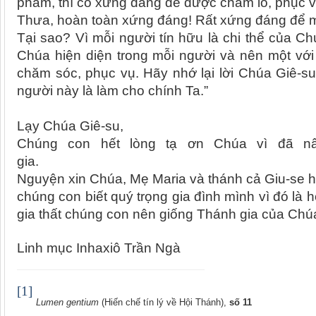
phàm, thì có xứng đáng để được chăm lo, phục
Thưa, hoàn toàn xứng đáng! Rất xứng đáng để m
Tại sao? Vì mỗi người tín hữu là chi thể của Ch
Chúa hiện diện trong mỗi người và nên một với
chăm sóc, phục vụ. Hãy nhớ lại lời Chúa Giê-s
người này là làm cho chính Ta.”
Lạy Chúa Giê-su,
Chúng con hết lòng tạ ơn Chúa vì đã nâ
gia.
Nguyện xin Chúa, Mẹ Maria và thánh cả Giu-se hằ
chúng con biết quý trọng gia đình mình vì đó là
gia thất chúng con nên giống Thánh gia của Chú
Linh mục Inhaxiô Trần Ngà
[1]
Lumen gentium
(Hiến chế tín lý về Hội Thánh),
số 11