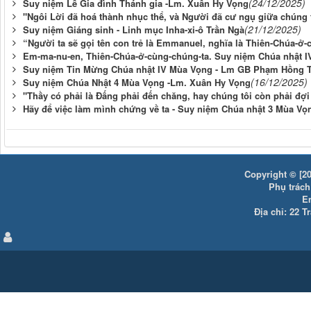
(24/12/2025)
Suy niệm Lễ Gia đình Thánh gia -Lm. Xuân Hy Vọng
"Ngôi Lời đã hoá thành nhục thể, và Người đã cư ngụ giữa chúng 
(21/12/2025)
Suy niệm Giáng sinh - Linh mục Inha-xi-ô Trần Ngà
“Người ta sẽ gọi tên con trẻ là Emmanuel, nghĩa là Thiên-Chúa-ở-
Em-ma-nu-en, Thiên-Chúa-ở-cùng-chúng-ta. Suy niệm Chúa nhật 
Suy niệm Tin Mừng Chúa nhật IV Mùa Vọng - Lm GB Phạm Hồng T
(16/12/2025)
Suy niệm Chúa Nhật 4 Mùa Vọng -Lm. Xuân Hy Vọng
"Thầy có phải là Ðấng phải đến chăng, hay chúng tôi còn phải đợ
Hãy để việc làm mình chứng về ta - Suy niệm Chúa nhật 3 Mùa Vọ
Copyright © [20
Phụ trách:
E
Địa chỉ: 22 