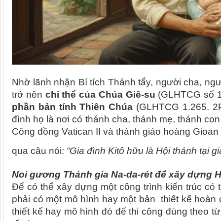
Nhờ lãnh nhận Bí tích Thánh tẩy, người cha, ng
trở nên
chi thể của Chúa Giê-su
(GLHTCG số 1.2
phần bản tính Thiên Chúa
(GLHTCG 1.265. 2Pr 
đình họ là nơi có thánh cha, thánh mẹ, thánh co
Công đồng Vatican II và
thánh giáo hoàng Gioan 
qua câu nói
:
“Gia đình Kitô hữu là Hội thánh tại gi
Noi g
ương Thánh gia
Na-da-rét
để xây dựng
H
Để có thể xây dựng một công trình kiến trúc có t
phải có một mô hình hay
một
bản
thiết kế hoàn 
thiết kế hay mô hình đó để thi công đúng theo từ