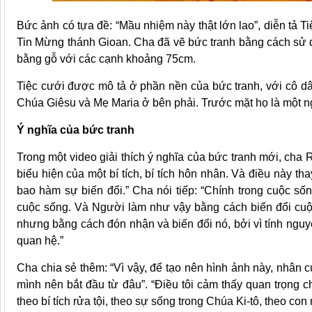
Bức ảnh có tựa đề: “Mầu nhiệm này thật lớn lao”, diễn tả T
Tin Mừng thánh Gioan. Cha đã vẽ bức tranh bằng cách sử d
bằng gỗ với các cạnh khoảng 75cm.
Tiệc cưới được mô tả ở phần nền của bức tranh, với cô dâ
Chúa Giêsu và Mẹ Maria ở bên phải. Trước mặt họ là một n
Ý nghĩa của bức tranh
Trong một video giải thích ý nghĩa của bức tranh mới, cha R
biểu hiện của một bí tích, bí tích hôn nhân. Và điều này tha
bao hàm sự biến đổi.” Cha nói tiếp: “Chính trong cuộc s
cuộc sống. Và Người làm như vậy bằng cách biến đổi cuộ
nhưng bằng cách đón nhận và biến đổi nó, bởi vì tính nguy
quan hệ.”
Cha chia sẻ thêm: “Vì vậy, để tạo nên hình ảnh này, nhân c
mình nên bắt đầu từ đâu”. “Điều tôi cảm thấy quan trọng ch
theo bí tích rửa tội, theo sự sống trong Chúa Ki-tô, theo con