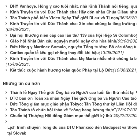
ĐHY Vanhoye, Hồng y cao tuổi nhất, nhà Kinh Thánh nổi tiếng, qua
Kinh Truyền tin với Đức Thánh cha: Hãy đón nhận Chúa Giêsu nh
(06/08/20
Tòa Thánh phổ biến Video Ngày Thế giới Di cư và Tị nạn
Kinh Truyền tin với Đức Thánh cha: Xin cho chúng ta tăng trưởng
(08/08/2021)
Đại hội thường niên cấp cao lần thứ 139 của Hội Hiệp Sĩ Colombo
(09/08/20
Giáo hội Nhật Bản cầu nguyện mười ngày cho hòa bình
Đức Hồng y Martinez Somalo, nguyên Tổng trưởng Bộ các dòng tu
(13/08/2021)
Caritas quốc tế kêu gọi chống thay đổi khí hậu
Kinh Truyền tin với Đức Thánh cha: Mẹ Maria nhắc nhớ chúng ta bí 
(15/08/2021)
(16/08/2021
Kết thúc cuộc hành hương toàn quốc Pháp tại Lộ Đức
Những tin cũ hơn
Thánh lễ Ngày Thế giới Ông bà và Người cao tuổi lần thứ nhất tại 
ĐTC ban ơn Toàn xá nhân Ngày Thế giới Ông bà và Người Cao tuổ
Đức Tổng giám mục giáo phận Tokyo: Tân Tổng thư ký Liên Hội 
(23/07/20
Tòa Thánh tổ chức hội thảo về “công bằng lương thực”
(22/07/20
Chuẩn bị Thượng Hội đồng Giám mục thế giới kỳ thứ 23
Lịch trình chuyến Tông du của ĐTC Phanxicô đến Budapest và Slov
tại Slovak