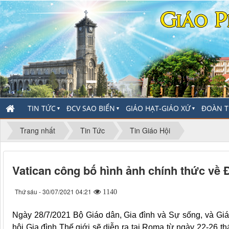
TIN TỨC
ĐCV SAO BIỂN
GIÁO HẠT-GIÁO XỨ
ĐOÀN T
▼
▼
▼
Trang nhất
Tin Tức
Tin Giáo Hội
Vatican công bố hình ảnh chính thức về Đ
Thứ sáu - 30/07/2021 04:21
1140
Ngày 28/7/2021 Bộ Giáo dân, Gia đình và Sự sống, và Gi
hội Gia đình Thế giới sẽ diễn ra tại Roma từ ngày 22-26 