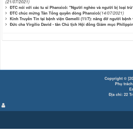
(21/07/2021)
ĐTC nói với các tu sĩ Phanxicô: "Người nghèo và người bị loại trừ
(14/07/2021)
ĐTC chúc mừng Tân Tổng quyền dòng Phanxicô
Kinh Truyền Tin tại bệnh viện Gemelli (11/7): nâng đỡ người bệnh 
Đức cha Virgilio David - tân Chủ tịch Hội đồng Giám mục Philippi
Copyright © [20
Phụ trách:
E
Địa chỉ: 22 