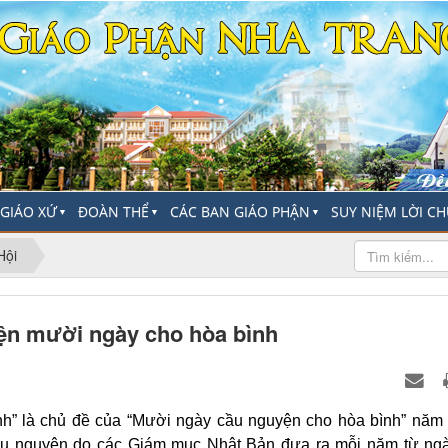
-GIÁO XỨ
ĐOÀN THỂ
CÁC BAN GIÁO PHẬN
SUY NIỆM LỜI C
▼
▼
▼
Hội
ện mười ngày cho hòa bình
ình” là chủ đề của “Mười ngày cầu nguyện cho hòa bình” năm
cầu nguyện do các Giám mục Nhật Bản đưa ra mỗi năm từ ng