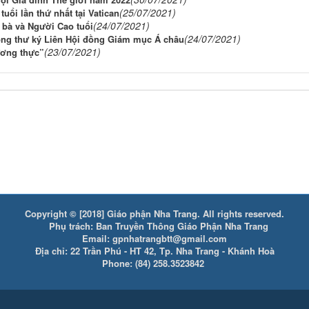
(25/07/2021)
uổi lần thứ nhất tại Vatican
(24/07/2021)
 bà và Người Cao tuổi
(24/07/2021)
ng thư ký Liên Hội đồng Giám mục Á châu
(23/07/2021)
ương thực”
Copyright © [2018] Giáo phận Nha Trang. All rights reserved.
Phụ trách: Ban Truyền Thông Giáo Phận Nha Trang
Email: gpnhatrangbtt@gmail.com
Địa chỉ: 22 Trần Phú - HT 42, Tp. Nha Trang - Khánh Hoà
Phone: (84) 258.3523842