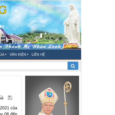
HÚA
VĂN KIỆN
LIÊN HỆ
▼
▼
 2021 của
ày 06 đến