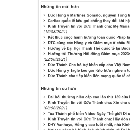
Những tin mới hơn
Đức Hồng y Martinez Somalo, nguyên Tổng tr
Caritas quốc tế kêu gọi chống thay đổi khí h
Kinh Truyền tin với Đức Thánh cha: Mẹ Maria 
(15/08/2021)
Kết thúc cuộc hành hương toàn quốc Pháp tạ
ĐTC cùng các Hồng y và Giám mục ở châu Mỹ
Hướng về Đại Hội Thánh Thể quốc tế tại Buda
Hướng tới Thượng Hội đồng Giám mục 2023: Đ
(22/08/2021)
Đức Thánh Cha hỗ trợ khẩn cấp cho Việt Nam
Đức Hồng y Tagle kêu gọi Kitô hữu nghiêm tú
Đức Thánh cha tiếp kiến liên mạng quốc tế c
Những tin cũ hơn
Đại hội thường niên cấp cao lần thứ 139 của
Kinh Truyền tin với Đức Thánh cha: Xin cho 
(08/08/2021)
Tòa Thánh phổ biến Video Ngày Thế giới Di c
Kinh Truyền tin với Đức Thánh cha: Hãy đó
ĐHY Vanhoye, Hồng y cao tuổi nhất, nhà Kinh
Vatican công bố hình ảnh chính thức về Đại 