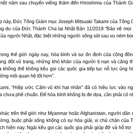
một năm sau chuyến viếng thăm đến Hiroshima của Thánh G
ịp này, Đức Tổng Giám mục Joseph Mitsuaki Takami của Tổng 
ông du của Đức Thánh Cha tại Nhật Bản 11/2019 “Bảo vệ mọi 
ủa người Nhật, đặc biệt những người sống sót sau vụ ném b
ong thế giới ngày nay, hòa bình và sự ổn định của cộng đồn
ung đột vũ trang, những khó khăn của người tị nạn và căng t
a không thể không kêu gọi các quốc gia tiếp tục nỗ lực ủng h
hững mối quan hệ tốt hơn”.
kami,
“Hiệp ước Cấm vũ khí hạt nhân”
đã có hiệu lực vào ng
a chưa phê chuẩn. Để hòa bình không bị đe dọa, cần phải có n
 khác trên thế giới như Myanmar hoặc Afghanistan, người dân
ường, buộc phải sống không có sự hòa giải, vị chủ chăn của 
ch hiện nay. Ngài kêu gọi các quốc gia phải giúp đỡ và hỗ trợ