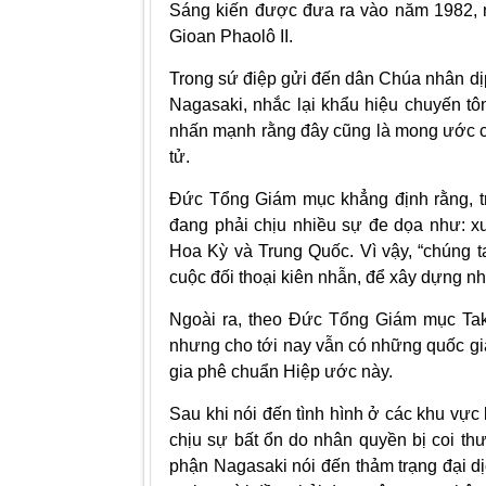
Sáng kiến được đưa ra vào năm 1982, 
Gioan Phaolô II.
Trong sứ điệp gửi đến dân Chúa nhân d
Nagasaki, nhắc lại khẩu hiệu chuyến t
nhấn mạnh rằng đây cũng là mong ước c
tử.
Đức Tổng Giám mục khẳng định rằng, tr
đang phải chịu nhiều sự đe dọa như: x
Hoa Kỳ và Trung Quốc. Vì vậy, “chúng t
cuộc đối thoại kiên nhẫn, để xây dựng n
Ngoài ra, theo Đức Tổng Giám mục Ta
nhưng cho tới nay vẫn có những quốc gi
gia phê chuẩn Hiệp ước này.
Sau khi nói đến tình hình ở các khu vực
chịu sự bất ổn do nhân quyền bị coi th
phận Nagasaki nói đến thảm trạng đại dị