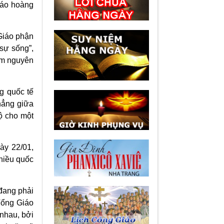
iáo hoàng
Giáo phận
sự sống”,
om nguyên
g quốc tế
hẳng giữa
ộ cho một
ày 22/01,
hiều quốc
 đang phải
Tổng Giáo
 nhau, bởi