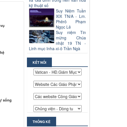
và Gia đình trong nền văn hoá
kỹ thuật số
Suy Niệm Tuần
XIX TN/A - Lm.
Phêrô Phạm
 vụ
Ngọc Lê
Suy niệm Tin
mừng Chúa
nhật 19 TN -
Linh mục Inha-xi-ô Trần Ngà
 hệ
KẾT NỐI
sự sống
THỐNG KÊ