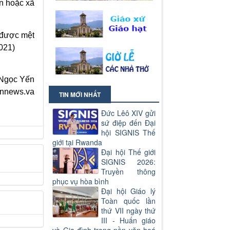
ên hoặc xã
 được mệt
021)
Ngọc Yến
annews.va
TIN MỚI NHẤT
Đức Lêô XIV gửi
sứ điệp đến Đại
hội SIGNIS Thế
giới tại Rwanda
Đại hội Thế giới
SIGNIS 2026:
Truyền thông
phục vụ hòa bình
Đại hội Giáo lý
Toàn quốc lần
thứ VII ngày thứ
III - Huấn giáo