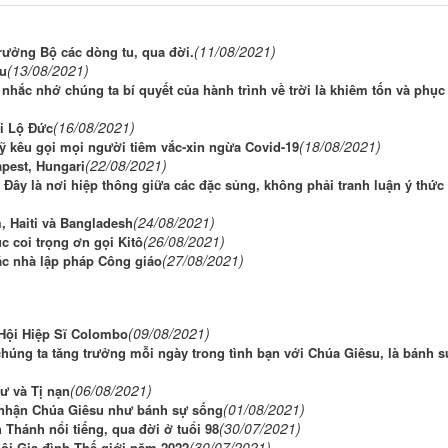
(11/08/2021)
ưởng Bộ các dòng tu, qua đời.
(13/08/2021)
ậu
nhắc nhớ chúng ta bí quyết của hành trình về trời là khiêm tốn và phục
(16/08/2021)
i Lộ Đức
(18/08/2021)
 kêu gọi mọi người tiêm vắc-xin ngừa Covid-19
(22/08/2021)
pest, Hungari
ây là nơi hiệp thông giữa các đặc sủng, không phải tranh luận ý thức
(24/08/2021)
, Haiti và Bangladesh
(26/08/2021)
c coi trọng ơn gọi Kitô
(27/08/2021)
ác nhà lập pháp Công giáo
(09/08/2021)
 Hội Hiệp Sĩ Colombo
chúng ta tăng trưởng mỗi ngày trong tình bạn với Chúa Giêsu, là bánh 
(06/08/2021)
ư và Tị nạn
(01/08/2021)
n nhận Chúa Giêsu như bánh sự sống
(30/07/2021)
 Thánh nổi tiếng, qua đời ở tuổi 98
(30/07/2021)
hội Gia đình Thế giới năm 2022