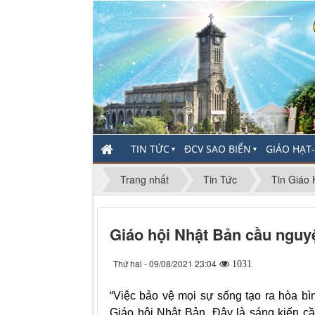
TIN TỨC
ĐCV SAO BIỂN
GIÁO HẠT
▼
▼
Trang nhất
Tin Tức
Tin Giáo 
Giáo hội Nhật Bản cầu nguy
Thứ hai - 09/08/2021 23:04
1031
“Việc bảo vệ mọi sự sống tạo ra hòa b
Giáo hội Nhật Bản. Đây là sáng kiến 