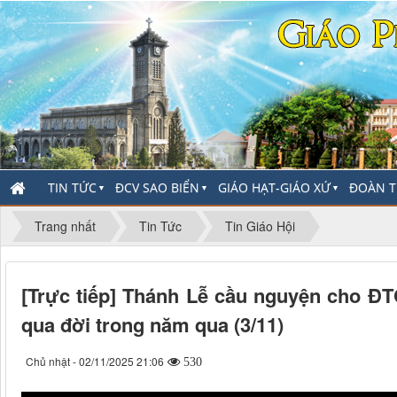
TIN TỨC
ĐCV SAO BIỂN
GIÁO HẠT-GIÁO XỨ
ĐOÀN T
▼
▼
▼
Trang nhất
Tin Tức
Tin Giáo Hội
[Trực tiếp] Thánh Lễ cầu nguyện cho Đ
qua đời trong năm qua (3/11)
Chủ nhật - 02/11/2025 21:06
530