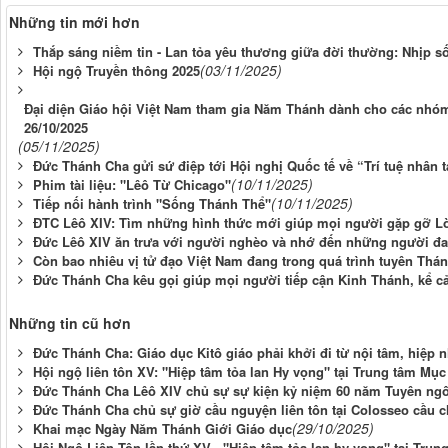
Những tin mới hơn
Thắp sáng niềm tin - Lan tỏa yêu thương giữa đời thường: Nhịp sốn
(03/11/2025)
Hội ngộ Truyền thông 2025
Đại diện Giáo hội Việt Nam tham gia Năm Thánh dành cho các nhóm 
26/10/2025
(05/11/2025)
Đức Thánh Cha gửi sứ điệp tới Hội nghị Quốc tế về “Trí tuệ nhân 
(10/11/2025)
Phim tài liệu: "Lêô Từ Chicago"
(10/11/2025)
Tiếp nối hành trình "Sống Thánh Thể"
ĐTC Lêô XIV: Tìm những hình thức mới giúp mọi người gặp gỡ L
Đức Lêô XIV ăn trưa với người nghèo và nhớ đến những người đ
Còn bao nhiêu vị tử đạo Việt Nam đang trong quá trình tuyên Thá
Đức Thánh Cha kêu gọi giúp mọi người tiếp cận Kinh Thánh, kể cả
Những tin cũ hơn
Đức Thánh Cha: Giáo dục Kitô giáo phải khởi đi từ nội tâm, hiệp n
Hội ngộ liên tôn XV: "Hiệp tâm tỏa lan Hy vọng" tại Trung tâm Mụ
Đức Thánh Cha Lêô XIV chủ sự sự kiện kỷ niệm 60 năm Tuyên ngô
Đức Thánh Cha chủ sự giờ cầu nguyện liên tôn tại Colosseo cầu 
(29/10/2025)
Khai mạc Ngày Năm Thánh Giới Giáo dục
Hội Ngộ Liên Tôn lần thứ XV - "Hiệp tâm tỏa lan hy vọng" tại Tr