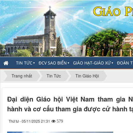
TIN TỨC
ĐCV SAO BIỂN
GIÁO HẠT-GIÁO XỨ
ĐOÀN T
▼
▼
▼
Trang nhất
Tin Tức
Tin Giáo Hội
Đại diện Giáo hội Việt Nam tham gia
hành và cơ cấu tham gia được cử hành tạ
Thứ tư - 05/11/2025 21:31
579