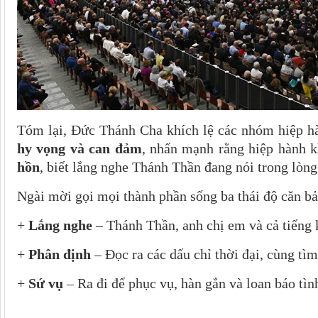
Tóm lại, Đức Thánh Cha khích lệ các nhóm hiệp h
hy vọng và can đảm
, nhấn mạnh rằng hiệp hành k
hồn
, biết lắng nghe Thánh Thần đang nói trong lòn
Ngài mời gọi mọi thành phần sống ba thái độ căn bả
+
Lắng nghe
– Thánh Thần, anh chị em và cả tiếng k
+
Phân định
– Đọc ra các dấu chỉ thời đại, cùng tì
+
Sứ vụ
– Ra đi để phục vụ, hàn gắn và loan báo tì