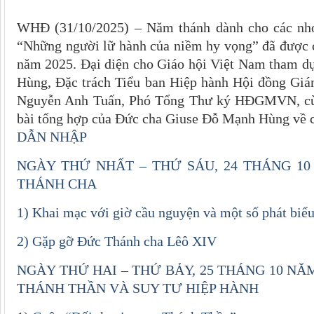
WHĐ (31/10/2025) – Năm thánh dành cho các nhó
“Những người lữ hành của niềm hy vọng” đã được c
năm 2025. Đại diện cho Giáo hội Việt Nam tham d
Hùng, Đặc trách Tiểu ban Hiệp hành Hội đồng 
Nguyễn Anh Tuấn, Phó Tổng Thư ký HĐGMVN, cùng
bài tổng hợp của Đức cha Giuse Đỗ Mạnh Hùng về c
DẪN NHẬP
NGÀY THỨ NHẤT – THỨ SÁU, 24 THÁNG 10
THÁNH CHA
1) Khai mạc với giờ cầu nguyện và một số phát biể
2) Gặp gỡ Đức Thánh cha Lêô XIV
NGÀY THỨ HAI – THỨ BẢY, 25 THÁNG 10 NĂ
THÁNH THẦN VÀ SUY TƯ HIỆP HÀNH