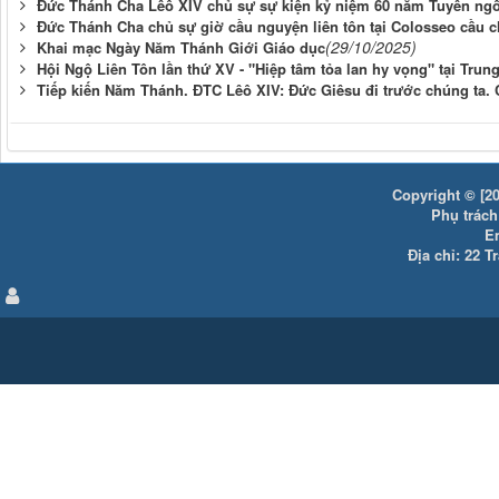
Đức Thánh Cha Lêô XIV chủ sự sự kiện kỷ niệm 60 năm Tuyên ngô
Đức Thánh Cha chủ sự giờ cầu nguyện liên tôn tại Colosseo cầu 
(29/10/2025)
Khai mạc Ngày Năm Thánh Giới Giáo dục
Hội Ngộ Liên Tôn lần thứ XV - "Hiệp tâm tỏa lan hy vọng" tại Tr
Tiếp kiến Năm Thánh. ĐTC Lêô XIV: Đức Giêsu đi trước chúng ta. 
Copyright © [20
Phụ trách:
E
Địa chỉ: 22 