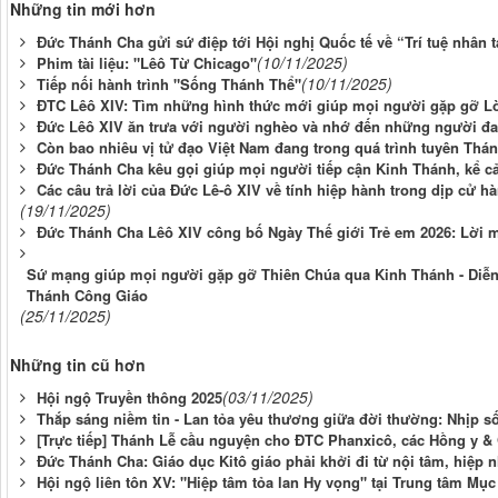
Những tin mới hơn
Đức Thánh Cha gửi sứ điệp tới Hội nghị Quốc tế về “Trí tuệ nhân 
(10/11/2025)
Phim tài liệu: "Lêô Từ Chicago"
(10/11/2025)
Tiếp nối hành trình "Sống Thánh Thể"
ĐTC Lêô XIV: Tìm những hình thức mới giúp mọi người gặp gỡ L
Đức Lêô XIV ăn trưa với người nghèo và nhớ đến những người đ
Còn bao nhiêu vị tử đạo Việt Nam đang trong quá trình tuyên Thá
Đức Thánh Cha kêu gọi giúp mọi người tiếp cận Kinh Thánh, kể cả
Các câu trả lời của Đức Lê-ô XIV về tính hiệp hành trong dịp cử
(19/11/2025)
Đức Thánh Cha Lêô XIV công bố Ngày Thế giới Trẻ em 2026: Lời 
Sứ mạng giúp mọi người gặp gỡ Thiên Chúa qua Kinh Thánh - Diễn
Thánh Công Giáo
(25/11/2025)
Những tin cũ hơn
(03/11/2025)
Hội ngộ Truyền thông 2025
Thắp sáng niềm tin - Lan tỏa yêu thương giữa đời thường: Nhịp sốn
[Trực tiếp] Thánh Lễ cầu nguyện cho ĐTC Phanxicô, các Hồng y &
Đức Thánh Cha: Giáo dục Kitô giáo phải khởi đi từ nội tâm, hiệp n
Hội ngộ liên tôn XV: "Hiệp tâm tỏa lan Hy vọng" tại Trung tâm Mụ