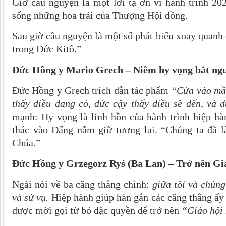
Giờ cầu nguyện là một lời tạ ơn vì hành trình 20
sống những hoa trái của Thượng Hội đồng.
Sau giờ cầu nguyện là một số phát biểu xoay quanh
trong Đức Kitô.”
Đức Hồng y Mario Grech – Niềm hy vọng bắt ng
Đức Hồng y Grech trích dẫn tác phẩm
“Cửa vào mầ
thấy điều đang có, đức cậy thấy điều sẽ đến, và
mạnh: Hy vọng là linh hồn của hành trình hiệp hà
thác vào Đấng nắm giữ tương lai. “Chúng ta đã l
Chúa.”
Đức Hồng y Grzegorz Ryś (Ba Lan) – Trở nên Gi
Ngài nói về ba căng thẳng chính:
giữa tôi và chúng
và sứ vụ.
Hiệp hành giúp hàn gắn các căng thẳng ấy 
được mời gọi từ bỏ đặc quyền để trở nên
“Giáo hội 