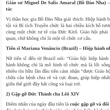
Giáo sư Miguel De Salis Amaral (Bồ Đào Nha) –
tác
Vị thần học gia Bồ Đào Nha giải thích: Hiệp hành b
tội và Bí tích Truyền chức là hai chiều kích hỗ tươ
cùng một chức tư tế của Đức Kitô. Giáo hội phải
quan, chứ không chỉ là một tổ chức cơ cấu.
Tiến sĩ Mariana Venâncio (Brazil) – Hiệp hành n
Nữ tiến sĩ đến từ Brazil nói: “Giáo hội hiệp hàn
hành không chỉ là mô hình tổ chức mà là lối sống
nhiều tín hữu lần đầu tiên cảm nhận “được Giáo hộ
chữa căn bệnh chia rẽ và cực đoan, giúp hiệp nhất
giữa thế giới đầy bất công và loại trừ.
2) Gặp gỡ Đức Thánh cha Lêô XIV
Điểm nhấn của ngày đầu tiên là
cuộc gặp gỡ và đố