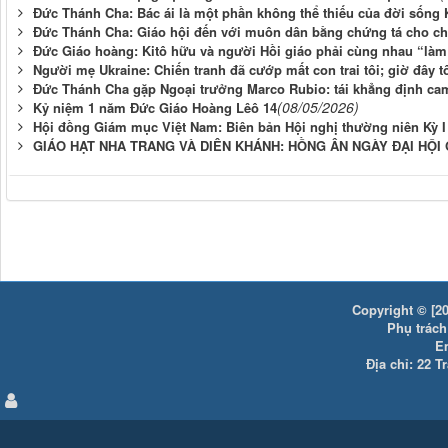
Đức Thánh Cha: Bác ái là một phần không thể thiếu của đời sống K
Đức Thánh Cha: Giáo hội đến với muôn dân bằng chứng tá cho châ
Đức Giáo hoàng: Kitô hữu và người Hồi giáo phải cùng nhau “làm 
Người mẹ Ukraine: Chiến tranh đã cướp mất con trai tôi; giờ đây t
Đức Thánh Cha gặp Ngoại trưởng Marco Rubio: tái khẳng định cam 
(08/05/2026)
Kỷ niệm 1 năm Đức Giáo Hoàng Lêô 14
Hội đồng Giám mục Việt Nam: Biên bản Hội nghị thường niên Kỳ 
GIÁO HẠT NHA TRANG VÀ DIÊN KHÁNH: HỒNG ÂN NGÀY ĐẠI HỘI
Copyright © [20
Phụ trách:
E
Địa chỉ: 22 