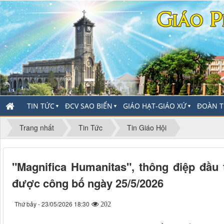
TIN TỨC
ĐCV SAO BIỂN
GIÁO HẠT-GIÁO XỨ
ĐOÀN T
▼
▼
▼
Trang nhất
Tin Tức
Tin Giáo Hội
"Magnifica Humanitas", thông điệp đầu
được công bố ngày 25/5/2026
Thứ bảy - 23/05/2026 18:30
202