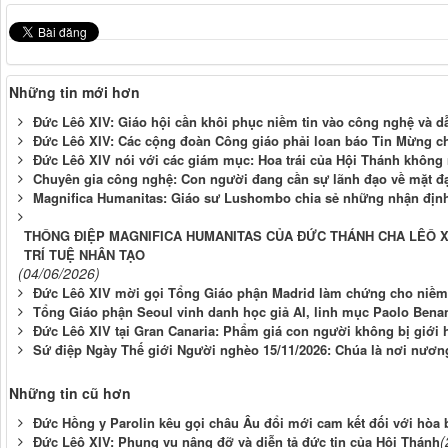
Những tin mới hơn
Đức Lêô XIV: Giáo hội cần khôi phục niềm tin vào công nghệ và d
Đức Lêô XIV: Các cộng đoàn Công giáo phải loan báo Tin Mừng cho
Đức Lêô XIV nói với các giám mục: Hoa trái của Hội Thánh không 
Chuyên gia công nghệ: Con người đang cần sự lãnh đạo về mặt đạ
Magnifica Humanitas: Giáo sư Lushombo chia sẻ những nhận định 
THÔNG ĐIỆP MAGNIFICA HUMANITAS CỦA ĐỨC THÁNH CHA LÊÔ XI
TRÍ TUỆ NHÂN TẠO
(04/06/2026)
Đức Lêô XIV mời gọi Tổng Giáo phận Madrid làm chứng cho niềm
Tổng Giáo phận Seoul vinh danh học giả AI, linh mục Paolo Benan
Đức Lêô XIV tại Gran Canaria: Phẩm giá con người không bị giới 
Sứ điệp Ngày Thế giới Người nghèo 15/11/2026: Chúa là nơi nươ
Những tin cũ hơn
Đức Hồng y Parolin kêu gọi châu Âu đổi mới cam kết đối với hòa 
(
Đức Lêô XIV: Phụng vụ nâng đỡ và diễn tả đức tin của Hội Thánh