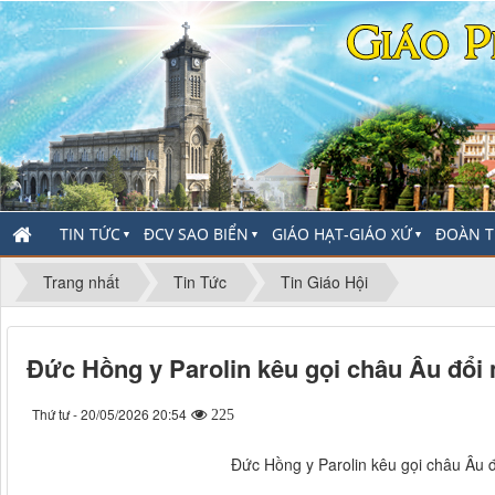
TIN TỨC
ĐCV SAO BIỂN
GIÁO HẠT-GIÁO XỨ
ĐOÀN T
▼
▼
▼
Trang nhất
Tin Tức
Tin Giáo Hội
Đức Hồng y Parolin kêu gọi châu Âu đổi 
Thứ tư - 20/05/2026 20:54
225
Đức Hồng y Parolin kêu gọi châu Âu đ