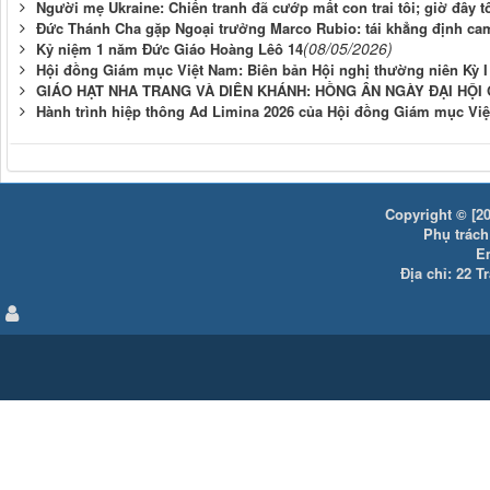
Người mẹ Ukraine: Chiến tranh đã cướp mất con trai tôi; giờ đây t
Đức Thánh Cha gặp Ngoại trưởng Marco Rubio: tái khẳng định cam 
(08/05/2026)
Kỷ niệm 1 năm Đức Giáo Hoàng Lêô 14
Hội đồng Giám mục Việt Nam: Biên bản Hội nghị thường niên Kỳ 
GIÁO HẠT NHA TRANG VÀ DIÊN KHÁNH: HỒNG ÂN NGÀY ĐẠI HỘI
Hành trình hiệp thông Ad Limina 2026 của Hội đồng Giám mục Việ
Copyright © [20
Phụ trách:
E
Địa chỉ: 22 