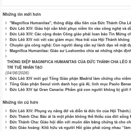
Những tin mới hơn
"Magnifica Humanitas", thông điệp đầu tiên của Đức Thánh Cha L
Đức Lêô XIV: Giáo hội cần khôi phục niềm tin vào công nghệ và d
Đức Lêô XIV: Các cộng đoàn Công giáo phải loan báo Tin Mừng cho
Đức Lêô XIV nói với các giám mục: Hoa trái của Hội Thánh không 
Chuyên gia công nghệ: Con người đang cần sự lãnh đạo về mặt đạ
Magnifica Humanitas: Giáo sư Lushombo chia sẻ những nhận định 
THÔNG ĐIỆP MAGNIFICA HUMANITAS CỦA ĐỨC THÁNH CHA LÊÔ XI
TRÍ TUỆ NHÂN TẠO
(04/06/2026)
Đức Lêô XIV mời gọi Tổng Giáo phận Madrid làm chứng cho niềm
Tổng Giáo phận Seoul vinh danh học giả AI, linh mục Paolo Benan
Đức Lêô XIV tại Gran Canaria: Phẩm giá con người không bị giới 
Những tin cũ hơn
(
Đức Lêô XIV: Phụng vụ nâng đỡ và diễn tả đức tin của Hội Thánh
Đức Thánh Cha: Bác ái là một phần không thể thiếu của đời sống K
Đức Thánh Cha: Giáo hội đến với muôn dân bằng chứng tá cho châ
Đức Giáo hoàng: Kitô hữu và người Hồi giáo phải cùng nhau “làm 