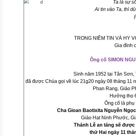
Ta là sự s
Ai tin vào Ta, thì 
TRONG NIỀM TIN VÀ HY 
Gia đình 
Ông cố SIMON NG
Sinh năm 1952 tại Tân Sơn,
đã được Chúa gọi về lúc 21g20 ngày 08 tháng 11 n
Phan Rang, Giáo P
Hưởng thọ 6
Ông cố là phụ 
Cha Gioan Baotixita Nguyễn Ngọ
Giáo Hạt Ninh Phước, Gi
Thánh Lễ an táng sẽ được
thứ Hai ngày 11 thá