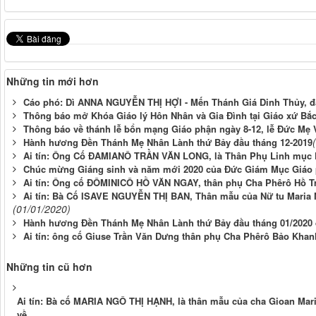
Những tin mới hơn
Cáo phó: Dì ANNA NGUYỄN THỊ HỢI - Mến Thánh Giá Dinh Thủy, đ
Thông báo mở Khóa Giáo lý Hôn Nhân và Gia Đình tại Giáo xứ Bắ
Thông báo về thánh lễ bổn mạng Giáo phận ngày 8-12, lễ Đức Mẹ
Hành hương Đền Thánh Mẹ Nhân Lành thứ Bảy đầu tháng 12-2019
Ai tín: Ông Cố ĐAMIANÔ TRẦN VĂN LONG, là Thân Phụ Linh mục P
Chúc mừng Giáng sinh và năm mới 2020 của Đức Giám Mục Giáo
Ai tín: Ông cố ĐÔMINICÔ HỒ VĂN NGAY, thân phụ Cha Phêrô Hồ Tr
Ai tín: Bà Cố ISAVE NGUYỄN THỊ BAN, Thân mẫu của Nữ tu Maria N
(01/01/2020)
Hành hương Đền Thánh Mẹ Nhân Lành thứ Bảy đầu tháng 01/2020 
Ai tín: ông cố Giuse Trần Văn Dưng thân phụ Cha Phêrô Bảo Khanh
Những tin cũ hơn
Ai tín: Bà cố MARIA NGÔ THỊ HẠNH, là thân mẫu của cha Gioan Mar
về.