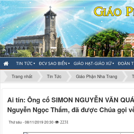
TIN TỨC
ĐCV SAO BIỂN
GIÁO HẠT-GIÁO XỨ
ĐOÀN T
▼
▼
▼
Trang nhất
Tin Tức
Giáo Phận Nha Trang
Ai tín: Ông cố SIMON NGUYỄN VĂN QUÁ, 
Nguyễn Ngọc Thẩm, đã được Chúa gọi v
Thứ sáu - 08/11/2019 20:30
2231