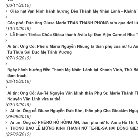
(03/11/2019)
Giáo hạt Vạn Ninh hành hương Đền Thánh Mẹ Nhân Lành - Khánh V
Cáo phó: Đức ông Giuse Maria TRẦN THANH PHONG vừa qua đời lúc 
(10/10/2019)
Lễ thánh Têrêsa Chúa Giêsu thành Avila tại Đan Viện Carmel Nha 
Ai tín: Ông Cố: Phêrô Maria Nguyễn Nhung là thân phụ của nữ tu 
Tu Thừa Sai Đức Mẹ Trinh Vương
(07/10/2019)
Ngày hành hương Đền Thánh Mẹ Nhân Lành tại Khánh Vĩnh, Thứ Bảy
đảm trách.
(02/10/2019)
Ai tín: Ông Cố: An-Rê Nguyễn Văn Minh thân Phụ Sr. Marie Thánh T
Nguyễn Văn Linh vừa tạ thế
(02/10/2019)
Ai tín: Ông cố Giuse Nguyễn Đức Kim, thân phụ Cha Gioakim Ngu
(29/09/2019)
Ai tín: Ông cố PHÊRÔ HỒ HỒNG ÂN, thân phụ nữ tu Anna Hồ Thị 
THÔNG BÁO LỄ MỪNG KÍNH THÁNH NỮ TÊ-RÊ-SA HÀI ĐỒNG GIÊS
(26/09/2019)