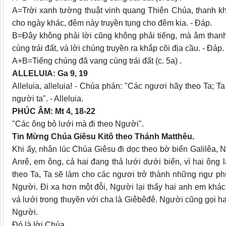
A=Trời xanh tường thuật vinh quang Thiên Chúa, thanh k
cho ngày khác, đêm này truyền tụng cho đêm kia. - Đáp.
B=Đây không phải lời cũng không phải tiếng, mà âm thanh
cùng trái đất, và lời chúng truyền ra khắp cõi địa cầu. - Đáp.
A+B=Tiếng chúng đã vang cùng trái đất (c. 5a) .
ALLELUIA: Ga 9, 19
Alleluia, alleluia! - Chúa phán: "Các ngươi hãy theo Ta; 
người ta". - Alleluia.
PHÚC ÂM: Mt 4, 18-22
"Các ông bỏ lưới mà đi theo Người".
Tin Mừng Chúa Giêsu Kitô theo Thánh Matthêu.
Khi ấy, nhân lúc Chúa Giêsu đi dọc theo bờ biển Galilêa, 
Anrê, em ông, cả hai đang thả lưới dưới biển, vì hai ông
theo Ta, Ta sẽ làm cho các ngươi trở thành những ngư phủ
Người. Đi xa hơn một đỗi, Người lại thấy hai anh em khá
vá lưới trong thuyền với cha là Giêbêđê. Người cũng gọi ha
Người.
Đó là lời Chúa.