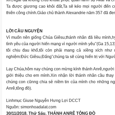
Ta được giương cao khỏi đất,Ta sẽ kéo mọi người đến c
thiên công chính.Giáo chủ thành Alexandrie năm 357 đã đem
LỜI CẦU NGUYỆN
Vì muốn nên giống Chúa Giêsu,thánh nhân đã liều mình,hy
tình yêu của người hiến mạng vì người mình yêu"(Ga 15,13
tôi chịu đau khổ,tôi còn phải mang cả xiềng xích như 
nghiệm:Ðức Giêsu,Ðấng"chúng ta sẽ cùng hiển trị với Người
Lạy Chúa,hôm nay chúng con mừng kính thánh Anrê,người 
giới thiệu cho em mình.Xin nhận lời thánh nhân cầu tha
chúng con cũnng chia sẻ niềm tin của mình cho những ng
Anrê,tông đồ).
Linhmục Giuse Nguyễn Hưng Lợi DCCT
Nguồn: simonhoadalat.com
30/11/2018. Thứ Sáu. THÁNH ANRÊ TÔNG ĐỒ