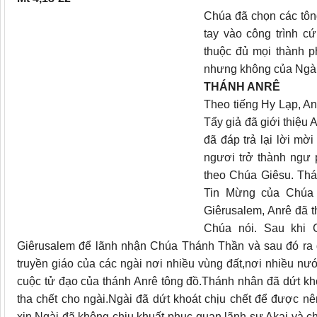
Chúa đã chọn các tôn
tay vào công trình c
thuộc đủ mọi thành p
nhưng không của Ngài
THÁNH ANRÊ
Theo tiếng Hy Lạp, An
Tẩy giả đã giới thiệu
đã đáp trả lại lời mờ
ngươi trở thành ngư 
theo Chúa Giêsu. Thá
Tin Mừng của Chúa G
Giêrusalem, Anrê đã t
Chúa nói. Sau khi 
Giêrusalem để lãnh nhận Chúa Thánh Thần và sau đó ra đi
truyền giáo của các ngài nơi nhiều vùng đất,nơi nhiều nướ
cuộc tử đạo của thánh Anrê tông đồ.Thánh nhân đã dứt kh
tha chết cho ngài.Ngài đã dứt khoát chịu chết để được n
xin,Ngài đã không chịu khuất phục quan lãnh sự Akai và c