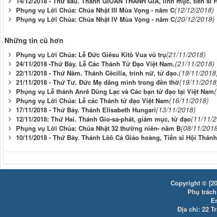
14/12/2018 - Thứ sáu. Thánh GIOAN THÁNH GIÁ, linh mục, tiến sĩ 
(12/12/2018)
Phụng vụ Lời Chúa: Chúa Nhật III Mùa Vọng - năm C
(20/12/2018)
Phụng vụ Lời Chúa: Chúa Nhật IV Mùa Vọng - năm C
Những tin cũ hơn
(21/11/2018)
Phụng vụ Lời Chúa: Lễ Đức Giêsu Kitô Vua vũ trụ
(21/11/2018)
24/11/2018 -Thứ Bảy. Lễ Các Thánh Tử Đạo Việt Nam.
(19/11/2018
22/11/2018 - Thứ Năm. Thánh Cêcilia, trinh nữ, tử đạo.
(19/11/2018
21/11/2018 - Thứ Tư. Đức Mẹ dâng mình trong đền thờ
Phụng vụ Lễ thánh Anrê Dũng Lạc và Các bạn tử đạo tại Việt Nam
(16/11/2018)
Phụng vụ Lời Chúa: Lễ các Thánh tử đạo Việt Nam
(13/11/2018)
17/11/2018 - Thứ Bảy. Thánh Elisabeth Hungari
(11/11/
12/11/2018: Thứ Hai. Thánh Gio-sa-phát, giám mục, tử đạo
(08/11/201
Phụng vụ Lời Chúa: Chúa Nhật 32 thường niên- năm B
10/11/2018 - Thứ Bảy. Thánh Lêô Cả Giáo hoàng, Tiến sĩ Hội Thánh
Copyright © [20
Phụ trách:
E
Địa chỉ: 22 