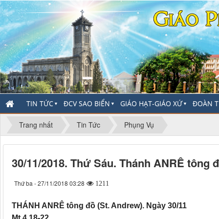
TIN TỨC
ĐCV SAO BIỂN
GIÁO HẠT-GIÁO XỨ
ĐOÀN T
▼
▼
▼
Trang nhất
Tin Tức
Phụng Vụ
30/11/2018. Thứ Sáu. Thánh ANRÊ tông đ
Thứ ba - 27/11/2018 03:28
1211
THÁNH ANRÊ tông đồ (St. Andrew). Ngày 30/11
Mt 4,18-22