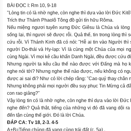
BÀI ĐỌC I: Rm 10, 9-18
"Lòng tin có là nhờ nghe, còn nghe thì dựa vào lời Đức Kitô
Trích thư Thánh Phaolô Tông đồ gửi tín hữu Rôma.
Nếu miệng ngươi tuyên xưng Đức Giêsu là Chúa và lòng n
sống lại, thì ngươi sẽ được rỗi. Quả thế, tin trong lòng t
cứu rỗi. Vì Thánh Kinh đã có nói: "Hễ ai tin vào Người thì
người Do-thái và Hy-lạp: Vì là cùng một Chúa của mọi ngư
cùng Ngài. Vì mọi kẻ cầu khẩn Danh Ngài, đều được cứu đ
Nhưng người ta kêu cầu thế nào được với Đấng mà họ k
nghe nói tới? Nhưng nghe thế nào được, nếu không có ngư
được ai sai đi? Như có lời chép rằng: "Cao quý thay chân n
Nhưng không phải mọi người đều suy phục Tin Mừng cả đâu. 
con rao giảng?"
Vậy lòng tin có là nhờ nghe, còn nghe thì dựa vào lời Đức
nghe đến? Quả thật, tiếng của những vị đó đã vang dội ra
đến tận cùng thế giới. Đó là lời Chúa.
ĐÁP CA: Tv 18, 2-3. 4-5
A+B=Tiếng chúng đã vang cùng trái đất (c. 5a) .