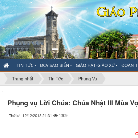
TIN TỨC
ĐCV SAO BIỂN
GIÁO HẠT-GIÁO XỨ
ĐOÀN T
▼
▼
▼
Trang nhất
Tin Tức
Phụng Vụ
Phụng vụ Lời Chúa: Chúa Nhật III Mùa V
Thứ tư - 12/12/2018 21:31
1309
C