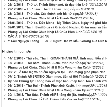
(22/12/2018
26/12/2018 – Thứ tư. Thánh Stêphanô, tử đạo tiên khởi
(23/12/2018)
27/12/2018 – Thứ năm. Thánh Gioan Tông đồ
(25/12/2018)
28/12/2018 – Thứ sáu. Các thánh anh hài tử đạo
(27/12/2018)
Phụng vụ Lời Chúa: Chúa Nhật Lễ Thánh Gia
01/01/2019 – Thứ ba. Đức Maria - Mẹ Thiên Chúa. Ngày thế giới hò
02/01/2019: Thánh Basiliô cả và Grêgôriô Nazian, Giám mục và tiế
(02/01/2019)
Phụng vụ Lời Chúa: Chúa Nhật Lễ Chúa Hiển Linh
(07/01/2019)
CÁC Á BÍ TÍCH
Ý Cầu Nguyện Tháng 1 - 2019: Người Trẻ và Mẫu Gương của Đức M
Những tin cũ hơn
14/12/2018 - Thứ sáu. Thánh GIOAN THÁNH GIÁ, linh mục, tiến sĩ 
(10/12/2018)
13/12/2018 - Thứ năm. Thánh Lucia, trinh nữ, tử đạo
(05/12/2018)
Phụng vụ Lời Chúa: Chúa Nhật II Mùa Vọng - năm C
08/12: Lễ Đức Mẹ vô nhiễm nguyên tội - Bổn mạng giáo phận Nha 
(05/12/2018
07/12: Thánh AMBRÔSIÔ Giám mục, tiến sĩ Hội Thánh
Ủy ban Phụng tự: Thông báo về việc ban Phép lành Tòa Thánh với
(30/11/2018
03/12/2018 - Thứ Hai - Thánh Phanxicô Xaviê, linh mục
(28/11/2018)
Phụng vụ Lời Chúa: Chúa Nhật I Mùa Vọng - năm C
(27/11/20
30/11/2018. Thứ Sáu. Thánh ANRÊ tông đồ (St. Andrew).
(21/11/2018)
Phụng vụ Lời Chúa: Lễ Đức Giêsu Kitô Vua vũ trụ