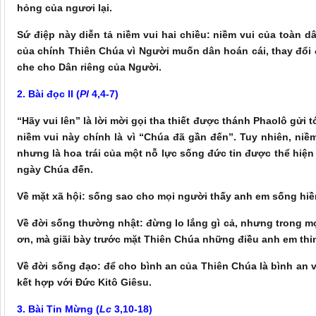
hỏng của ngươi lại.
Sứ điệp này diễn tả niềm vui hai chiều: niềm vui của toàn d
của chính Thiên Chúa vì Người muốn dân hoán cái, thay đổi
che cho Dân riêng của Người.
2. B
ài đọc
II
(
Pl
4,4-7
)
“Hãy vui lên” là lời mời gọi tha thiết được thánh Phaolô gửi
niềm vui này chính là vì “Chúa đã gần đến”. Tuy nhiên, ni
nhưng là hoa trái của một nỗ lực sống đức tin được thể hiệ
ngày Chúa đến.
Về mặt xã hội: sống sao cho mọi người thấy anh em sống hiề
Về đời sống thường nhật: đừng lo lắng gì cả, nhưng trong mọ
ơn, mà giãi bày trước mặt Thiên Chúa những điều anh em thỉ
Về đời sống đạo: để cho bình an của Thiên Chúa là bình an v
kết hợp với Đức Kitô Giêsu.
3. Bà
i Tin Mừng (
Lc
3,10-18
)