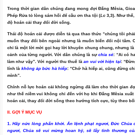
Trong thời gian dân chúng đang mong đợi Đấng Mêsia, Gioan
Phép Rửa tỏ lòng sám hối để cầu ơn tha tội (
Lc
3,3). Như thế
độ hoán cải thay đổi đời sống.
Thái độ hoán cải được diễn tả qua thao thức “chúng tôi phả
muốn thay đổi bên ngoài nhưng là muốn biến đổi nội tâm. C
chỉ là một lời mời gọi hay lời khuyên chung chung, nhưng l
cảnh của từng người. Với dân chúng là sự
chia sẻ
: “Ai có h
làm như vậy”. Với người thu thuế là
an vui với hiện tại
: “Đừn
lính là
không áp bức hà hiếp
: “Chớ hà hiếp ai, cũng đừng c
mình”.
Chính nỗ lực hoán cải không ngừng đã làm cho thời gian đợ
như thế niềm vui không chỉ đến với họ khi Đấng Mêsia xuất
hoán cải, thay đổi đời sống theo hướng tích cực, tùy theo b
II. GỢI Ý MỤC VỤ
1.
Hãy nức lòng phấn khởi. Án lệnh phạt ngươi, Đức Chúa đã
ngươi, Chúa sẽ vui mừng hoan hỷ, sẽ lấy tình thương c