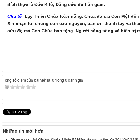
đích thực là Ðức Kitô, Ðấng cứu độ trần gian.
Chủ tế
:
Lạy Thiên Chúa toàn năng, Chúa đã sai Con Một đến 
Xin nhận lời chúng con cầu nguyện, ban ơn thanh tẩy và t
cứu độ mà Con Chúa ban tặng. Người hằng sống và hiển trị 
Tổng số điểm của bài viết là: 0 trong 0 đánh giá
Những tin mới hơn
(20/12/2018)
Phụng vụ Lời Chúa: Chúa Nhật IV Mùa Vọng - năm C