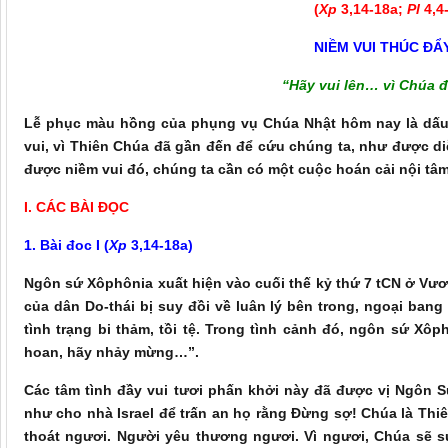
(
Xp
3,14-18a;
Pl
4,4
NIỀM VUI THÚC Đ
“Hãy vui lên… vì Chúa 
Lễ phục màu hồng của phụng vụ Chúa Nhật hôm nay là dấu
vui, vì Thiên Chúa đã gần đến để cứu chúng ta, như được diễ
được niềm vui đó, chúng ta cần có một cuộc hoán cải nội tâ
I.
CÁC BÀI ĐỌC
1. B
ài đoc
I
(
Xp
3,14-18a
)
Ngôn sứ Xôphônia xuất hiện vào cuối thế kỷ thứ 7 tCN ở Vươ
của dân Do-thái bị suy đồi về luân lý bên trong, ngoại ban
tình trạng bi thảm, tồi tệ. Trong tình cảnh đó, ngôn sứ Xôp
hoan, hãy nhảy mừng…”.
Các tâm tình đầy vui tươi phấn khởi này đã được vị Ngôn S
như cho nhà Israel để trấn an họ rằng Đừng sợ! Chúa là Th
thoát ngươi. Người yêu thương ngươi. Vì ngươi, Chúa sẽ 