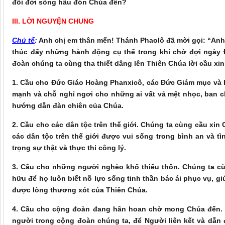
đổi đời sống hầu đón Chúa đến?
III. LỜI NGUYỆN CHUNG
Chủ tế
:
Anh chị em thân mến! Thánh Phaolô đã mời gọi: “Anh 
thúc đẩy những hành động cụ thể trong khi chờ đợi ngày 
đoàn chúng ta cùng tha thiết dâng lên Thiên Chúa lời cầu xin
1. Cầu cho Đức Giáo Hoàng Phanxicô, các Đức Giám mục và h
mạnh và chỗ nghỉ ngơi cho những ai vất vả mệt nhọc, ban ch
hướng dẫn đàn chiên của Chúa.
2. Cầu cho các dân tộc trên thế giới. Chúng ta cùng cầu xin
các dân tộc trên thế giới được vui sống trong bình an và t
trọng sự thật và thực thi công lý.
3. Cầu cho những người nghèo khổ thiếu thốn. Chúng ta cù
hữu để họ luôn biết nỗ lực sống tinh thần bác ái phục vụ,
được lòng thương xót của Thiên Chúa.
4. Cầu cho cộng đoàn đang hân hoan chờ mong Chúa đến. 
người trong cộng đoàn chúng ta, để Người liên kết và dẫn 