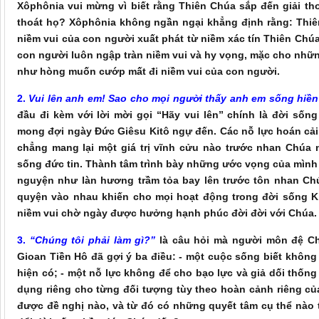
Xôphônia vui mừng vì biết rằng Thiên Chúa sắp đến giải tho
thoát họ? Xôphônia không ngần ngại khẳng định rằng: Thiê
niềm vui của con người xuất phát từ niềm xác tín Thiên Ch
con người luôn ngập tràn niềm vui và hy vọng, mặc cho nhữ
như hòng muốn cướp mất đi niềm vui của con người.
2.
Vui lên anh em! Sao cho mọi người thấy anh em sống hiền
đầu đi kèm với lời mời gọi “Hãy vui lên” chính là đời sốn
mong đợi ngày Đức Giêsu Kitô ngự đến. Các nỗ lực hoán cải 
chẳng mang lại một giá trị vĩnh cửu nào trước nhan Chúa
sống đức tin. Thành tâm trình bày những ước vọng của mình 
nguyện như làn hương trầm tỏa bay lên trước tôn nhan Ch
quyện vào nhau khiến cho mọi hoạt động trong đời sống K
niềm vui chờ ngày được hưởng hạnh phúc đời đời với Chúa.
3.
“Chúng tôi phải làm gì?”
là câu hỏi mà người môn đệ Ch
Gioan Tiền Hô đã gợi ý ba điều: - một cuộc sống biết không 
hiện có; - một nỗ lực không để cho bạo lực và giả dối thống
dụng riêng cho từng đối tượng tùy theo hoàn cảnh riêng của
được đề nghị nào, và từ đó có những quyết tâm cụ thể nào t