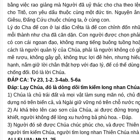
bằng việc rao giảng mà Người đã uỷ thác cho cha theo l
cho Titô, con yêu dấu thuộc cùng một đức tin. Nguyện 
Giêsu, Đấng Cứu chuộc chúng ta, ở cùng con.
Lý do Cha để con ở lại đảo Crêta là để con chỉnh đốn nhữn
mỗi thành như cha đã căn dặn. Con người được chọn phải l
có con cái ngoan đạo, không mang tiếng buông tuồng hoặc
cách là người quản lý của Chúa, phải là người không có g
mê rượu, không gây gỗ, không trục lợi đê hèn, nhưng hiếu k
hạnh, nắm giữ lời chân thật hợp với đạo lý, để có thể dù
chống đối. Đó là lời Chúa.
ĐÁP CA: Tv 23, 1-2. 3-4ab. 5-6a
Đáp: Lạy Chúa, đó là dòng dõi tìm kiếm long nhan Chúa
1) Chúa là chủ trái đất và mọi vật làm sung mãn nó, chủ đ
dựng nó trên biển cả, và Ngài giữ vững nó trên chỗ nước n
2) Ai khá trèo lên cao sơn của Chúa, ai được đứng trong
khiết, người không để lòng xu hưởng bả phù hoa. - Đáp.
3) Người đó sẽ được Chúa chúc phúc cho, và được Thiên 
người tìm kiếm Chúa, người tìm long nhan Thiên Chúa nhà 
ALLELUIA: Mt 11, 25