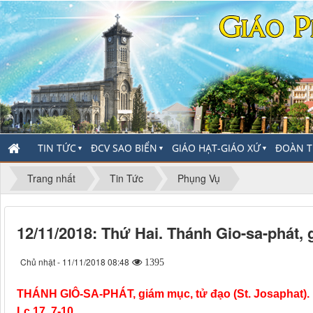
TIN TỨC
ĐCV SAO BIỂN
GIÁO HẠT-GIÁO XỨ
ĐOÀN T
▼
▼
▼
Trang nhất
Tin Tức
Phụng Vụ
12/11/2018: Thứ Hai. Thánh Gio-sa-phát,
Chủ nhật - 11/11/2018 08:48
1395
THÁNH GIÔ-SA-PHÁT, giám mục, tử đạo (St. Josaphat).
Lc 17, 7-10