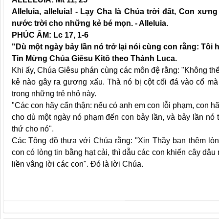
Alleluia, alleluia! - Lạy Cha là Chúa trời đất, Con x
nước trời cho những kẻ bé mọn. - Alleluia.
PHÚC ÂM: Lc 17, 1-6
"Dù một ngày bảy lần nó trở lại nói cùng con rằng: Tôi h
Tin Mừng Chúa Giêsu Kitô theo Thánh Luca.
Khi ấy, Chúa Giêsu phán cùng các môn đệ rằng: "Không th
kẻ nào gây ra gương xấu. Thà nó bị cột cối đá vào cổ m
trong những trẻ nhỏ này.
"Các con hãy cẩn thận: nếu có anh em con lỗi phạm, con hãy 
cho dù một ngày nó phạm đến con bảy lần, và bảy lần nó trở
thứ cho nó".
Các Tông đồ thưa với Chúa rằng: "Xin Thầy ban thêm lòng
con có lòng tin bằng hạt cải, thì dẫu các con khiến cây dâu
liền vâng lời các con". Đó là lời Chúa.