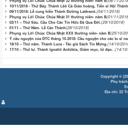
(08/11/201
Phụng vụ Lời Chúa: Chúa Nhật 32 thường niên- năm B
10/11/2018 - Thứ Bảy. Thánh Lêô Cả Giáo hoàng, Tiến sĩ Hội Thánh
(04/11/2018)
09/11/2018: Lễ cung hiến Thánh Đường Latêranô.
(01/11/201
Phụng vụ Lời Chúa: Chúa Nhật 31 thường niên- năm B
(29/10/2018)
02/11 – Thứ Sáu. Cầu Cho Các Tín Hữu Đã Qua Đời.
(28/10/2018)
01/11 – Thứ Năm. Lễ Các Thánh
(25/10/20
Phụng vụ Lời Chúa: Chúa Nhật XXX thường niên- năm B
Ý cầu nguyện của ĐTC tháng 10.2018: Cầu nguyện cho các tu sĩ n
(14/10/201
18/10 – Thứ năm. Thánh Luca - Tác giả Sách Tin Mừng.
(14/10
17/10 – Thứ tư. Thánh Ignatiô Antiôkia, Giám mục, tử đạo. .
Copyright © [20
Phụ trách:
E
Địa chỉ: 22 