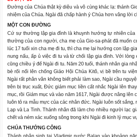
Ðường của Chúa thật kỳ diệu và vô cùng khác lạ: thánh Gi
nhiệm của Chúa. Ngài đã chấp hành ý Chúa hơn vâng lời ch
MỘT CON ÐƯỜNG
Cứ sự thường lập gia đình là khuynh hướng tự nhiên của bấ
thường của con người, cha mẹ của Gio-sa-phát đã muốn co
lúc 17 tuổi xin cha mẹ đi tu, thì cha mẹ lại hướng con lập
nung nấu, ấp ủ việc đi tu và từ chối lập gia đình. Với lò
cũng chiều ý để Ngài đi tu. Năm 20 tuổi, thánh nhân gia nh
bè rối nổi lên chống Giáo Hội Chúa Kitô, vị bề trên tu việ
Ngài rất phân vân không biết phải làm sao, Ngài cầu nguyện
trên bị trục xuất, Ðức giám mục liền cất nhắc Ngài lên th
mục, rồi Giám mục và vào năm 1617, Ngài được nâng lên c
luôn tỏ ra mẫu mực của các nhân đức. Ngài luôn sốt sắng, 
Lạp và La Tinh. Thánh nhân đã làm cho nhiều người lạc gi
chết và ném xác xuống sông trong khi Ngài đi kinh lý mục vụ
CHÚA THƯỞNG CÔNG
Thánh nhân sinh tại Vladimir nước Balan vào khoảng năm 