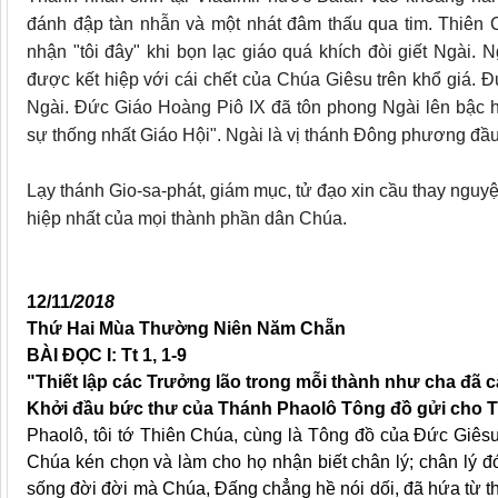
đánh đập tàn nhẫn và một nhát đâm thấu qua tim. Thiên
nhận "tôi đây" khi bọn lạc giáo quá khích đòi giết Ngài. 
được kết hiệp với cái chết của Chúa Giêsu trên khổ giá.
Ngài. Ðức Giáo Hoàng Piô IX đã tôn phong Ngài lên bậc 
sự thống nhất Giáo Hội". Ngài là vị thánh Ðông phương đầu
Lạy thánh Gio-sa-phát, giám mục, tử đạo xin cầu thay nguy
hiệp nhất của mọi thành phần dân Chúa.
12/
11
/2018
Thứ Hai Mùa Thường Niên Năm Chẵn
BÀI ĐỌC I: Tt 1, 1-9
"Thiết lập các Trưởng lão trong mỗi thành như cha đã 
Khởi đầu bức thư của Thánh Phaolô Tông đồ gửi cho Ti
Phaolô, tôi tớ Thiên Chúa, cùng là Tông đồ của Đức Giêsu
Chúa kén chọn và làm cho họ nhận biết chân lý; chân lý 
sống đời đời mà Chúa, Đấng chẳng hề nói dối, đã hứa từ th