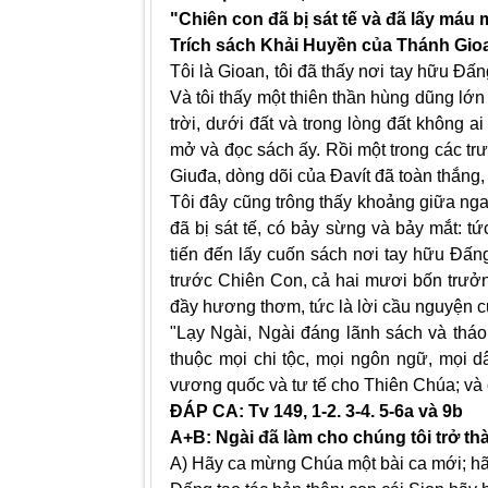
"Chiên con đã bị sát tế và đã lấy má
Trích sách Khải Huyền của Thánh Gio
Tôi là Gioan, tôi đã thấy nơi tay hữu Đấ
Và tôi thấy một thiên thần hùng dũng lớ
trời, dưới đất và trong lòng đất không a
mở và đọc sách ấy. Rồi một trong các trư
Giuđa, dòng dõi của Đavít đã toàn thắng
Tôi đây cũng trông thấy khoảng giữa ng
đã bị sát tế, có bảy sừng và bảy mắt: t
tiến đến lấy cuốn sách nơi tay hữu Đấn
trước Chiên Con, cả hai mươi bốn trưở
đầy hương thơm, tức là lời cầu nguyện c
"Lạy Ngài, Ngài đáng lãnh sách và thá
thuộc mọi chi tộc, mọi ngôn ngữ, mọi 
vương quốc và tư tế cho Thiên Chúa; và c
ĐÁP CA: Tv 149, 1-2. 3-4. 5-6a và 9b
A+B: Ngài đã làm cho chúng tôi trở t
A) Hãy ca mừng Chúa một bài ca mới; hãy 