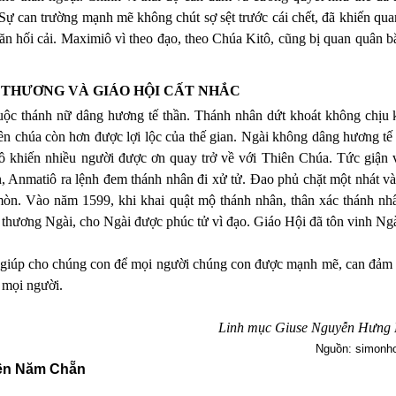
 Sự can trường mạnh mẽ không chút sợ sệt trước cái chết, đã khiến q
n hối cải. Maximiô vì theo đạo, theo Chúa Kitô, cũng bị quan quân bắ
 THƯƠNG VÀ GIÁO HỘI CẤT NHẮC
uộc thánh nữ dâng hương tế thần. Thánh nhân dứt khoát không chịu 
iên chúa còn hơn được lợi lộc của thế gian. Ngài không dâng hương tế
khiến nhiều người được ơn quay trở về với Thiên Chúa. Tức giận 
 Anmatiô ra lệnh đem thánh nhân đi xử tử. Ðao phủ chặt một nhát và
 mòn. Vào năm 1599, khi khai quật mộ thánh nhân, thân xác thánh nh
thương Ngài, cho Ngài được phúc tử vì đạo. Giáo Hội đã tôn vinh Ngà
ện giúp cho chúng con để mọi người chúng con được mạnh mẽ, can đảm
 mọi người.
Linh mục Giuse Nguyễn Hưng
Nguồn: simonh
ên Năm Chẵn