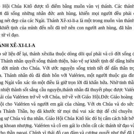
 Hội Chúa Kitô được tô điểm bằng muôn vàn vị thánh. Các thán
i đã sống những nhân đức anh hùng, khiến mọi người đều phải
g nét đẹp của các Ngài. Thánh Xê-xi-li-a là một trong muôn vàn thán
khiết tịnh của mình đến nỗi đã trở nên con người anh hùng, đã hân
 tử vì đạo.
NH XÊ-XI-LI-A
 sử liệu để lại, thánh xêxilia thuộc dòng dõi quí phái và có đời sống 
 Thánh nhân quyết sống thánh thiện, bảo vệ sự khiết tịnh để dâng hiến
 đời mình cho Chúa. Với ước nguyện sống trinh tiết để dấn thân tr
. Thánh nhân dù đã đính hôn với Valérien, một người thuộc gia đìn
g Ngài vẫn xác tín một điều là giữ trọn lời đã khấn hứa. Nhờ tinh th
 nhiệt thành sốt sắng cầu nguyện,thánh nhân đã thuyết phục được Valé
ái của Valérien trở về với Chúa, trở về với Giáo Hội.Ðức Giáo hoàn
tội cho Valérien và người em gái của chàng. Với ơn Chúa và do sứ
 Thánh Thần, họ đã khước từ mọi thú vui xác thịt để chỉ chuyên
g sự Chúa và tha nhân. Giáo Hội Chúa Kitô lúc đó bị cấm cách bắt b
g khoan nhượng. Valérien và cô em gái lo chôn cất các thánh tử đạo v
ho thần ngoại. Chính vì thái độ can đảm và cương quyết như thế đã 