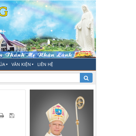
HÚA
VĂN KIỆN
LIÊN HỆ
▼
▼