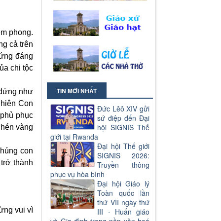
iêm phong.
ng cả trên
 xứng đáng
ủa chi tộc
TIN MỚI NHẤT
 đứng như
 Chiên Con
Đức Lêô XIV gửi
 phủ phục
sứ điệp đến Đại
hội SIGNIS Thế
chén vàng
giới tại Rwanda
Đại hội Thế giới
chúng con
SIGNIS 2026:
trở thành
Truyền thông
phục vụ hòa bình
Đại hội Giáo lý
Toàn quốc lần
thứ VII ngày thứ
ừng vui vì
III - Huấn giáo