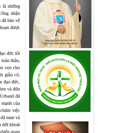
h là những
 công nhận
h đã bảo vệ
 hoan được
đạo đức tốt
 toàn thân,
ọn vẹn cho
h giầu có,
ần đạo đức,
rien và đứa
g Urbanô đã
c mạnh của
 chăm việc
ớ dã man và
à dứt khoát
khiến quan