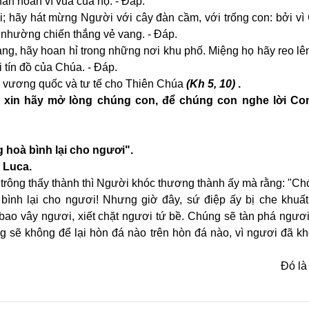
hân hoan vì vua của họ. - Đáp.
; hãy hát mừng Người với cây đàn cầm, với trống con: bởi vì
nhường chiến thắng vẻ vang. - Đáp.
ang, hãy hoan hỉ trong những nơi khu phố. Miệng họ hãy reo lê
 tín đồ của Chúa. - Đáp.
nh vương quốc và tư tế cho Thiên Chúa
(Kh 5, 10)
.
, xin hãy mở lòng chúng con, để chúng con nghe lời Co
 hoà bình lại cho ngươi".
 Luca.
trông thấy thành thì Người khóc thương thành ấy mà rằng: "C
bình lại cho ngươi! Nhưng giờ đây, sứ điệp ấy bị che khuất
bao vây ngươi, xiết chặt ngươi tứ bề. Chúng sẽ tàn phá ngươi
g sẽ không để lại hòn đá nào trên hòn đá nào, vì ngươi đã k
Đó là