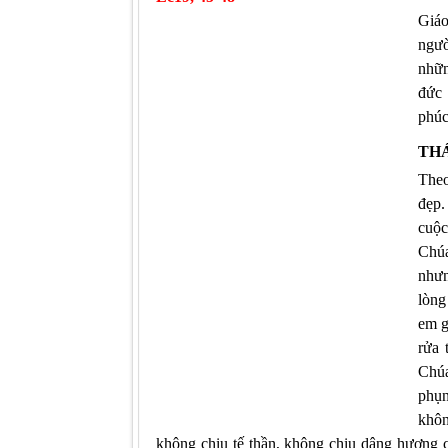
Giáo
ngườ
nhữn
đức 
phúc
THÁ
Theo
đẹp.
cuộc
Chúa
nhưn
lòng
em g
rửa 
Chúa
phụn
khôn
không chịu tế thần, không chịu dâng hương c