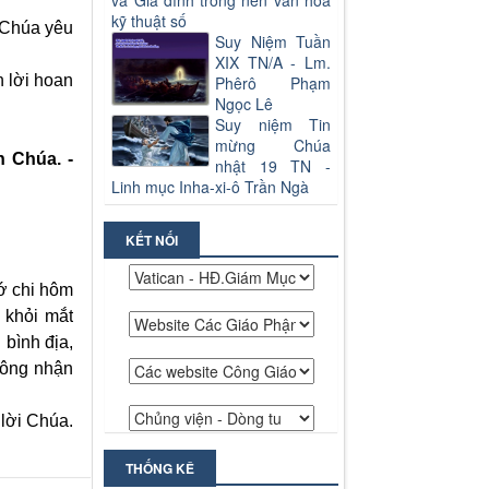
và Gia đình trong nền văn hoá
kỹ thuật số
 Chúa yêu
Suy Niệm Tuần
XIX TN/A - Lm.
n lời hoan
Phêrô Phạm
Ngọc Lê
Suy niệm Tin
mừng Chúa
n Chúa. -
nhật 19 TN -
Linh mục Inha-xi-ô Trần Ngà
KẾT NỐI
hớ chi hôm
 khỏi mắt
 bình địa,
hông nhận
 lời Chúa.
THỐNG KÊ