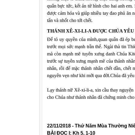
quân bực tức, kết án tử hình cho hai anh em.
được cảm hóa và giúp nhiều tay đao phủ ăn nă
tấn và nhốt cho tới chết.
THÁNH XÊ-XI-LI-A ÐƯỢC CHÚA YÊU
Ðể tỏ uy quyền của mình,quan quân đã ép b
trước mọi sức mạnh trần thế. Ngài thà tin Th
mà còn mạnh mẽ tuyên xưng danh Chúa Kitô 
trước sự tuyên xưng mạnh mẽ của thánh nhân,
nhân, rồi để mặc thánh nhân chết dần, chết
nguyên vẹn như khi mới qua đời.Chúa đã yêu 
Lạy thánh nữ Xê-xi-li-a, xin cầu thay nguy
cho Chúa như thánh nhân đã chứng minh cho
22/
11
/2018 - Thứ
Năm Mùa Thường Ni
BÀI ĐỌC I: Kh 5, 1-10