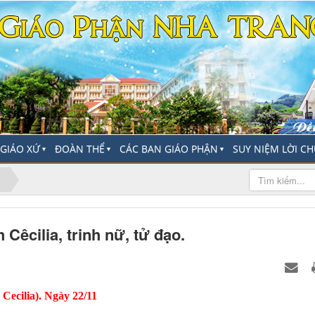
-GIÁO XỨ
ĐOÀN THỂ
CÁC BAN GIÁO PHẬN
SUY NIỆM LỜI C
▼
▼
▼
Cêcilia, trinh nữ, tử đạo.
Cecilia)
.
Ngày 22/11