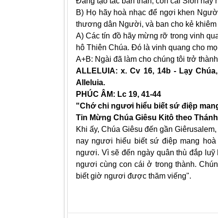
Đấng tạo tác bản thân; con cái Sion hãy 
B) Họ hãy hoà nhạc để ngợi khen Người
thương dân Người, và ban cho kẻ khiêm 
A) Các tín đồ hãy mừng rỡ trong vinh qu
hô Thiên Chúa. Đó là vinh quang cho mọi
A+B: Ngài đã làm cho chúng tôi trở thà
ALLELUIA: x. Cv 16, 14b - Lạy Chúa
Alleluia.
PHÚC ÂM: Lc 19, 41-44
"Chớ chi ngươi hiểu biết sứ điệp mang
Tin Mừng Chúa Giêsu Kitô theo Thánh
Khi ấy, Chúa Giêsu đến gần Giêrusalem, 
nay ngươi hiểu biết sứ điệp mang hoà 
ngươi. Vì sẽ đến ngày quân thù đắp luỹ 
ngươi cùng con cái ở trong thành. Chún
biết giờ ngươi được thăm viếng".