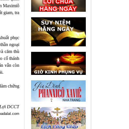
uan Maximiô
t giam, tra
khuất phục
 thần ngoại
và căm thù
o cổ thánh
ân vẫn còn
i.
 làm chứng
 Lợi DCCT
oadalat.com