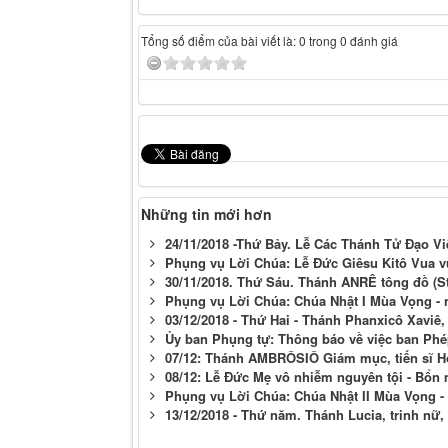
Tổng số điểm của bài viết là: 0 trong 0 đánh giá
Những tin mới hơn
24/11/2018 -Thứ Bảy. Lễ Các Thánh Tử Đạo Vi
Phụng vụ Lời Chúa: Lễ Đức Giêsu Kitô Vua v
30/11/2018. Thứ Sáu. Thánh ANRÊ tông đồ (S
Phụng vụ Lời Chúa: Chúa Nhật I Mùa Vọng -
03/12/2018 - Thứ Hai - Thánh Phanxicô Xaviê,
Ủy ban Phụng tự: Thông báo về việc ban Phé
07/12: Thánh AMBRÔSIÔ Giám mục, tiến sĩ H
08/12: Lễ Đức Mẹ vô nhiễm nguyên tội - Bổn
Phụng vụ Lời Chúa: Chúa Nhật II Mùa Vọng -
13/12/2018 - Thứ năm. Thánh Lucia, trinh nữ,