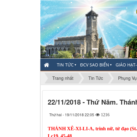
TIN TỨC
ĐCV SAO BIỂN
GIÁO HẠT
▼
▼
Trang nhất
Tin Tức
Phụng Vụ
22/11/2018 - Thứ Năm. Thánh 
Thứ hai - 19/11/2018 22:05
1216
THÁNH XÊ-XI-LI-A, trinh nữ, tử đạo (St. 
Lc19, 45-48