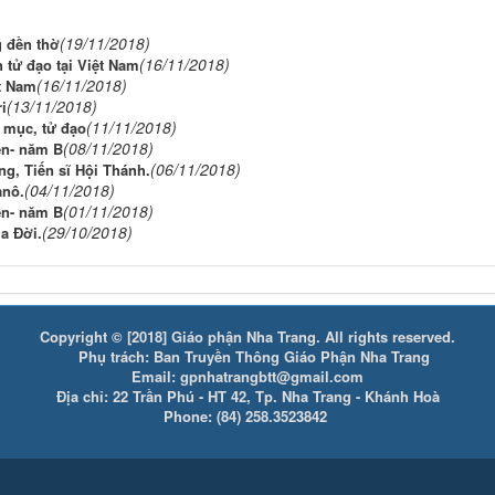
(19/11/2018)
g đền thờ
(16/11/2018)
 tử đạo tại Việt Nam
(16/11/2018)
t Nam
(13/11/2018)
i
(11/11/2018)
m mục, tử đạo
(08/11/2018)
ên- năm B
(06/11/2018)
ng, Tiến sĩ Hội Thánh.
(04/11/2018)
anô.
(01/11/2018)
ên- năm B
(29/10/2018)
ua Đời.
Copyright © [2018] Giáo phận Nha Trang. All rights reserved.
Phụ trách: Ban Truyền Thông Giáo Phận Nha Trang
Email: gpnhatrangbtt@gmail.com
Địa chỉ: 22 Trần Phú - HT 42, Tp. Nha Trang - Khánh Hoà
Phone: (84) 258.3523842