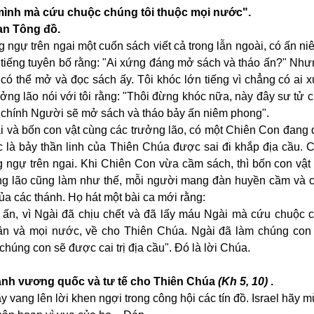
u mình mà cứu chuộc chúng tôi thuộc mọi nước".
an Tông đồ.
ng ngự trên ngai một cuốn sách viết cả trong lẫn ngoài, có ấn n
n tiếng tuyên bố rằng: "Ai xứng đáng mở sách và tháo ấn?" Như
i có thể mở và đọc sách ấy. Tôi khóc lớn tiếng vì chẳng có ai
ởng lão nói với tôi rằng: "Thôi đừng khóc nữa, này đây sư tử c
, chính Người sẽ mở sách và tháo bảy ấn niêm phong".
ai và bốn con vật cùng các trưởng lão, có một Chiên Con đang
ức là bảy thần linh của Thiên Chúa được sai đi khắp địa cầu.
g ngự trên ngai. Khi Chiên Con vừa cầm sách, thì bốn con vật
ng lão cũng làm như thế, mỗi người mang đàn huyền cầm và 
ủa các thánh. Họ hát một bài ca mới rằng:
o ấn, vì Ngài đã chịu chết và đã lấy máu Ngài mà cứu chuộc 
dân và mọi nước, về cho Thiên Chúa. Ngài đã làm chúng con 
húng con sẽ được cai trị địa cầu". Đó là lời Chúa.
hành vương quốc và tư tế cho Thiên Chúa
(Kh 5, 10)
.
vang lên lời khen ngợi trong công hội các tín đồ. Israel hãy m