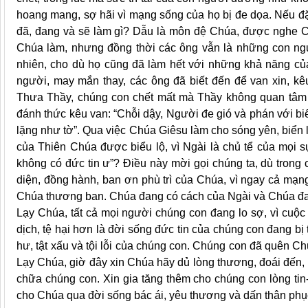
hoang mang, sợ hãi vì mạng sống của họ bị đe dọa. Nếu đặ
đã, đang và sẽ làm gì? Dẫu là môn đệ Chúa, được nghe C
Chúa làm, nhưng đồng thời các ông vẫn là những con ngư
nhiên, cho dù họ cũng đã làm hết với những khả năng của
người, may mắn thay, các ông đã biết đến để van xin, k
Thưa Thầy, chúng con chết mất mà Thầy không quan tâm 
đánh thức kêu van: “Chỗi dậy, Người đe gió và phán với biể
lặng như tờ”. Qua việc Chúa Giêsu làm cho sóng yên, biển
của Thiên Chúa được biểu lộ, vì Ngài là chủ tể của mọi s
không có đức tin ư”? Điều này mời gọi chúng ta, dù trong 
diện, đồng hành, ban ơn phù trì của Chúa, vì ngay cả mạng
Chúa thương ban. Chúa đang có cách của Ngài và Chúa đa
Lạy Chúa, tất cả mọi người chúng con đang lo sợ, vì cuộc
dịch, tệ hại hơn là đời sống đức tin của chúng con đang bị
hư, tật xấu và tội lỗi của chúng con. Chúng con đã quên Ch
Lạy Chúa, giờ đây xin Chúa hãy dủ lòng thương, đoái đến,
chữa chúng con. Xin gia tăng thêm cho chúng con lòng ti
cho Chúa qua đời sống bác ái, yêu thương và dấn thân phụ