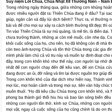
Suy niệm Lời Chúa, Chúa Nhật XII Thường Niên – Năm 
Trong những ngày tháng qua, giữa những cơn khủng hoảng,
được nhiều người đặt ra: Thiên Chúa đang ở đâu? Tại sao
giúp, ngăn cản và đẩy lùi dịch bệnh? Thực ra, vì thường 
bài và để cho mọi sự xảy ra cách bình thường tốt đẹp; thì o
Tin vào Thiên Chúa là sự mù quáng, là mê tín, là điên dại.
chưa trưởng thành, những ai còn mê muội, còn nhẹ dạ. Con
khỏi cuộc sống của họ, cho nên, họ đã không còn đi nhà th
còn treo ảnh-tượng Chúa và tôn thờ Chúa trong các gia 
mình phải làm chủ cả vũ trụ này và muốn tự định đoạt cho
đây, trong cơn khốn khó như thế này, con người lại nhớ 
nhất để con người chạy đến để kêu van, để xin Chúa cứ
đang được an ủi, đỡ nâng và tìm lại được nguồn trợ giúp đ
Trong cơn khốn khó của đại dịch như hiện nay, Thánh vịn
mọi lúc, mọi hoàn cảnh và trong mọi sự, tiên vàn hãy chúc 
muôn thuở. “Họ đã kêu cầu Chúa trong cơn khốn khó, và Ng
phong ba thành gió thổi hiu hiu và bao làn sóng biển đều
những con người tôn thờ, kính sợ Chúa, những con người 
mọi vật, ngay cả cuộc sống của họ cũng chính là do ơn th