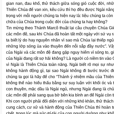
gian nan, đau khổ, thử thách giữa sóng gió cuộc đời, nhữ
Thiên Chúa để van xin, kêu cứu thì họ đều được Ngài nâng 
trọng với mỗi người chúng ta hiện nay là: liệu chúng ta cò
chữa của Chúa trong cuộc đời của chúng ta hay không?
Tin mừng theo Thánh Marcô thuật lại câu chuyện Chúa Giê
các môn đệ, sau khi Chúa đã hoàn tất một ngày với sứ vụ 
ta biết lý do hay nguyên nhân vì sao mà Chúa lại thiếp ngủ
những lớp sóng ùa vào thuyền đến nỗi sắp đầy nước”. Vậy 
của Ngài và các môn đệ đang gặp nguy hiểm vì sóng to, g
của Ngài đang rất sợ hãi không? Là người có niềm tin vào Ch
vì Ngài là Thiên Chúa toàn năng. Ngài biết rõ mọi sự như
không hành động gì, tại sao Ngài không đi bước trước đ
chúng ta gọi là hãy để cho “Thánh ý nhiệm mầu của Thiên
không thể nào hiểu thấu bằng sự suy luận với khối óc và 
con thuyền, mặc dầu là Ngài ngủ, nhưng Ngài đang là chủ 
các môn đệ phải sang qua bờ bên kia bình an để Ngài còn t
Khi con người phải đối diện với những khó khăn, thử thách
cung cách, cư xử và hành động của Thiên Chúa thì hoàn toà
chết, trong lúc mà sức-trí-tài của con người dường như kh