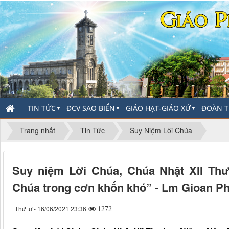
TIN TỨC
ĐCV SAO BIỂN
GIÁO HẠT-GIÁO XỨ
ĐOÀN T
▼
▼
▼
Trang nhất
Tin Tức
Suy Niệm Lời Chúa
Suy niệm Lời Chúa, Chúa Nhật XII Th
Chúa trong cơn khốn khó” - Lm Gioan P
Thứ tư - 16/06/2021 23:36
1272