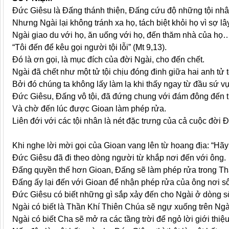
Đức Giêsu là Đấng thánh thiện, Đấng cứu độ những tội nhâ
Nhưng Ngài lại không tránh xa họ, tách biệt khỏi họ vì sợ lâ
Ngài giao du với họ, ăn uống với họ, đến thăm nhà của họ
“Tôi đến để kêu gọi người tội lỗi” (Mt 9,13).
Đó là ơn gọi, là mục đích của đời Ngài, cho đến chết.
Ngài đã chết như một tử tội chịu đóng đinh giữa hai anh tử t
Bởi đó chúng ta không lấy làm lạ khi thấy ngay từ đầu sứ v
Đức Giêsu, Đấng vô tội, đã đứng chung với đám đông đến th
Và chờ đến lúc được Gioan làm phép rửa.
Liên đới với các tội nhân là nét đặc trưng của cả cuộc đời 
Khi nghe lời mời gọi của Gioan vang lên từ hoang địa: “Hãy 
Đức Giêsu đã đi theo dòng người từ khắp nơi đến với ông.
Đấng quyền thế hơn Gioan, Đấng sẽ làm phép rửa trong T
Đấng ấy lại đến với Gioan để nhận phép rửa của ông nơi s
Đức Giêsu có biết những gì sắp xảy đến cho Ngài ở dòng 
Ngài có biết là Thần Khí Thiên Chúa sẽ ngự xuống trên Ng
Ngài có biết Cha sẽ mở ra các tầng trời để ngỏ lời giới thi