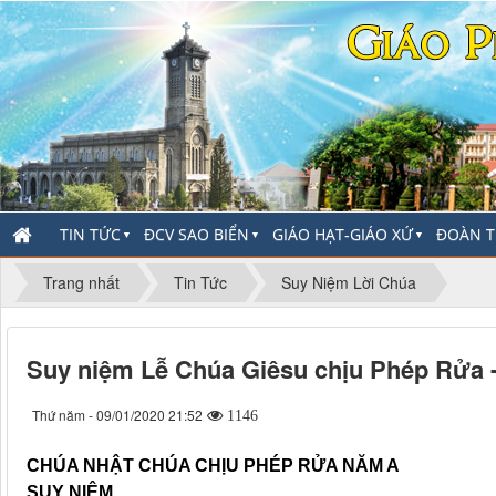
TIN TỨC
ĐCV SAO BIỂN
GIÁO HẠT-GIÁO XỨ
ĐOÀN T
▼
▼
▼
Trang nhất
Tin Tức
Suy Niệm Lời Chúa
Suy niệm Lễ Chúa Giêsu chịu Phép Rửa 
Thứ năm - 09/01/2020 21:52
1146
CHÚA NHẬT CHÚA CHỊU PHÉP RỬA NĂM A 
SUY NIỆM