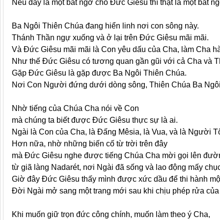
Nếu đây là một bất ngờ cho Đức Giêsu thì thật là một bất ngờ
Ba Ngôi Thiên Chúa đang hiển linh nơi con sông này.
Thánh Thần ngự xuống và ở lại trên Đức Giêsu mãi mãi.
Và Đức Giêsu mãi mãi là Con yêu dấu của Cha, làm Cha hà
Như thế Đức Giêsu có tương quan gần gũi với cả Cha và 
Gặp Đức Giêsu là gặp được Ba Ngôi Thiên Chúa.
Nơi Con Người đứng dưới dòng sông, Thiên Chúa Ba Ngôi 
Nhờ tiếng của Chúa Cha nói về Con
mà chúng ta biết được Đức Giêsu thực sự là ai.
Ngài là Con của Cha, là Đấng Mêsia, là Vua, và là Người Tô
Hơn nữa, nhờ những biến cố từ trời trên đây
mà Đức Giêsu nghe được tiếng Chúa Cha mời gọi lên đườ
từ giã làng Nadarét, nơi Ngài đã sống và lao động mấy chụ
Giờ đây Đức Giêsu thấy mình được xức dầu để thi hành mộ
Đời Ngài mở sang một trang mới sau khi chịu phép rửa của
Khi muốn giữ trọn đức công chính, muốn làm theo ý Cha,