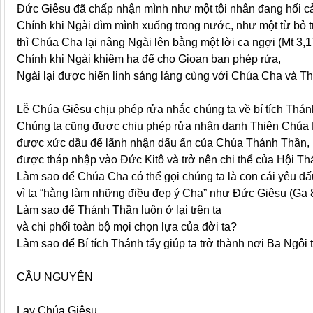
Đức Giêsu đã chấp nhận mình như một tội nhân đang hối cả
Chính khi Ngài dìm mình xuống trong nước, như một từ bỏ t
thì Chúa Cha lại nâng Ngài lên bằng một lời ca ngợi (Mt 3,1
Chính khi Ngài khiêm hạ để cho Gioan ban phép rửa,
Ngài lại được hiển linh sáng láng cùng với Chúa Cha và T
Lễ Chúa Giêsu chịu phép rửa nhắc chúng ta về bí tích Thán
Chúng ta cũng được chịu phép rửa nhân danh Thiên Chúa 
được xức dầu để lãnh nhận dấu ấn của Chúa Thánh Thần,
được tháp nhập vào Đức Kitô và trở nên chi thể của Hội Th
Làm sao để Chúa Cha có thể gọi chúng ta là con cái yêu dấ
vì ta “hằng làm những điều đẹp ý Cha” như Đức Giêsu (Ga 
Làm sao để Thánh Thần luôn ở lại trên ta
và chi phối toàn bộ mọi chọn lựa của đời ta?
Làm sao để Bí tích Thánh tẩy giúp ta trở thành nơi Ba Ngôi
CẦU NGUYỆN
Lạy Chúa Giêsu,