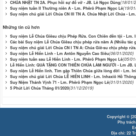
(18/01/
CHÚA NHẬT TN 2A. Phục hồi sự đổ vỡ - JB. Lê Ngọc Dũng
(19/01
Suy niệm tuần II Thường niên A - Lm. Phêrô Phạm Ngọc Lê
Suy niệm chú giải Lời Chúa CN III TN A. Chúa Nhật Lời Chúa - Lm
Những tin cũ hơn
Suy niệm Lễ Chúa Giêsu chịu Phép Rửa. Con Chiên đền tội - Lm. 
Các bài Suy niệm Lễ Chúa Giêsu chịu phép rửa năm A (Nhiều tác g
Suy niệm chú giải Lời Chúa CN I TN A: Chúa Giê-su chịu phép rửa
(06/01/2020)
Suy niệm Lễ Hiển Linh - Lm Antôn Nguyễn Cao Siêu
(05/01
Suy niệm tuần sau Lễ Hiển Linh - Lm. Phêrô Phạm Ngọc Lê
Lễ Hiển Linh: QUÀ TẶNG CON THIÊN CHÚA LÀM NGƯỜI - Lm JB. 
Suy niệm Lễ Hiển linh. Tìm gặp Thiên Chúa giữa lòng đời - Lm. I
Suy niệm chú giải Lời Chúa LỄ HIỂN LINH - Lm. Inhaxiô Hồ Thông
(01/01/2020)
Suy Niệm Thánh Vịnh 71 - Lm. Phêrô Phạm Ngọc Lê
(31/12/2019)
5 Phút Lời Chúa Tháng 01/2020
Copyright © [20
Phụ trách:
E
Địa chỉ: 22 