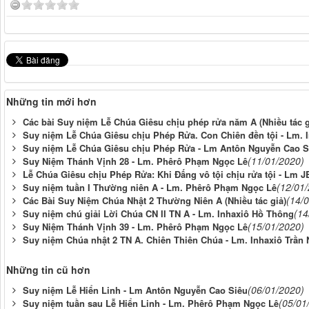
Những tin mới hơn
Các bài Suy niệm Lễ Chúa Giêsu chịu phép rửa năm A (Nhiều tác g
Suy niệm Lễ Chúa Giêsu chịu Phép Rửa. Con Chiên đền tội - Lm. 
Suy niệm Lễ Chúa Giêsu chịu Phép Rửa - Lm Antôn Nguyễn Cao S
(11/01/2020)
Suy Niệm Thánh Vịnh 28 - Lm. Phêrô Phạm Ngọc Lê
Lễ Chúa Giêsu chịu Phép Rửa: Khi Đấng vô tội chịu rửa tội - Lm 
(12/01
Suy niệm tuần I Thường niên A - Lm. Phêrô Phạm Ngọc Lê
(14/
Các Bài Suy Niệm Chúa Nhật 2 Thường Niên A (Nhiều tác giả)
(14
Suy niệm chú giải Lời Chúa CN II TN A - Lm. Inhaxiô Hồ Thông
(15/01/2020)
Suy Niệm Thánh Vịnh 39 - Lm. Phêrô Phạm Ngọc Lê
Suy niệm Chúa nhật 2 TN A. Chiên Thiên Chúa - Lm. Inhaxiô Trần
Những tin cũ hơn
(06/01/2020)
Suy niệm Lễ Hiển Linh - Lm Antôn Nguyễn Cao Siêu
(05/01
Suy niệm tuần sau Lễ Hiển Linh - Lm. Phêrô Phạm Ngọc Lê