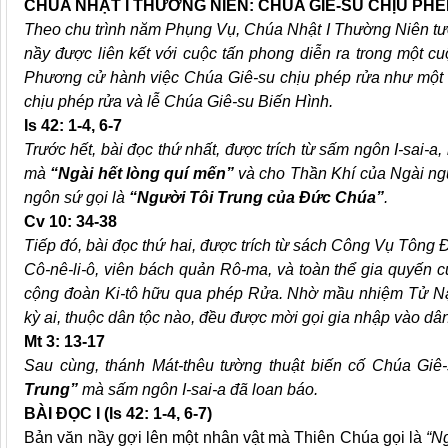
CHÚA NHẬT I THƯỜNG NIÊN: CHÚA GIÊ-SU CHỊU PH
Theo chu trình năm Phụng Vụ, Chúa Nhật I Thường Niên tư
nầy được liên kết với cuộc tấn phong diễn ra trong một c
Phương cử hành việc Chúa Giê-su chịu phép rửa như một t
chịu phép rửa và lễ Chúa Giê-su Biến Hình.
Is 42: 1-4, 6-7
Trước hết, bài đọc thứ nhất, được trích từ sấm ngôn I-sai-
mà
“Ngài hết lòng quí mến”
và cho Thần Khí của Ngài ngự
ngôn sứ gọi là
“Người Tôi Trung của Đức Chúa”
.
Cv 10: 34-38
Tiếp đó, bài đọc thứ hai, được trích từ sách Công Vụ Tông Đ
Cô-nê-li-ô, viên bách quản Rô-ma, và toàn thể gia quyến 
cộng đoàn Ki-tô hữu qua phép Rửa. Nhờ mầu nhiệm Tử Nạn
kỳ ai, thuộc dân tộc nào, đều được mời gọi gia nhập vào dâ
Mt 3: 13-17
Sau cùng, thánh Mát-thêu tường thuật biến cố Chúa Giê-
Trung”
mà sấm ngôn I-sai-a đã loan báo.
BÀI ĐỌC I (Is 42: 1-4, 6-7)
Bản văn nầy gợi lên một nhân vật mà Thiên Chúa gọi là
“N