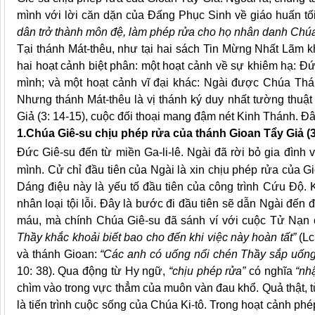
mình với lời căn dặn của Đấng Phục Sinh về giáo huấn tố
dân trở thành môn đệ, làm phép rửa cho họ nhân danh Ch
Tại thánh Mát-thêu, như tại hai sách Tin Mừng Nhất Lãm 
hai hoạt cảnh biệt phân: một hoạt cảnh về sự khiêm hạ: Đ
mình; và một hoạt cảnh vĩ đại khác: Ngài được Chúa T
Nhưng thánh Mát-thêu là vị thánh ký duy nhất tường thuật
Giả (3: 14-15), cuộc đối thoại mang đậm nét Kinh Thánh. Đâ
1.Chúa Giê-su chịu phép rửa của thánh Gioan Tẩy Giả (3
Đức Giê-su đến từ miền
Ga-
li-lê. Ngài đã rời bỏ gia đìn
mình. Cử chỉ đầu tiên của Ngài là xin chịu phép rửa của 
Dáng điệu này là yếu tố đầu tiên của công trình Cứu Độ. 
nhân loại tội lỗi. Đây là bước đi đầu tiên sẽ dẫn Ngài đến
máu, mà chính Chúa Giê-su đã sánh ví với cuộc Tử Nạn
Thầy khắc khoải biết bao cho đến khi việc này hoàn tất”
(Lc
và thánh Gioan:
“Các anh có uống nổi chén Thầy sắp uống
10: 38). Qua động từ Hy ngữ,
“chịu phép rửa”
có nghĩa
“nh
chìm vào trong vực thẳm của muôn vàn đau khổ. Quả thật, 
là tiến trình cuộc sống của Chúa Ki-tô. Trong hoạt cảnh ph