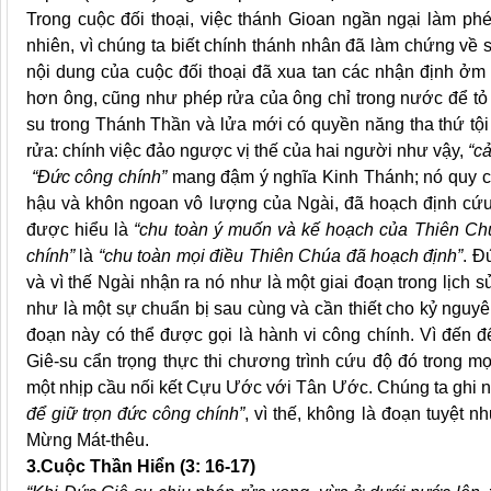
Trong cuộc đối thoại, việc thánh Gioan ngần ngại làm p
nhiên, vì chúng ta biết chính thánh nhân đã làm chứng về 
nội dung của cuộc đối thoại đã xua tan các nhận định ởm
hơn ông, cũng như phép rửa của ông chỉ trong nước để tỏ l
su trong Thánh Thần và lửa mới có quyền năng tha thứ tội 
rửa: chính việc đảo ngược vị thế của hai người như vậy,
“c
“Đức công chính”
mang đậm ý nghĩa Kinh Thánh; nó quy c
hậu và khôn ngoan vô lượng của Ngài, đã hoạch định cứu
được hiểu là
“chu toàn ý muốn và kế hoạch của Thiên Ch
chính”
là
“chu toàn mọi điều Thiên Chúa đã hoạch định”
. Đ
và vì thế Ngài nhận ra nó như là một giai đoạn trong lịch
như là một sự chuẩn bị sau cùng và cần thiết cho kỷ nguyên
đoạn này có thể được gọi là hành vi công chính. Vì đến 
Giê-su cẩn trọng thực thi chương trình cứu độ đó trong m
một nhịp cầu nối kết Cựu Ước với Tân Ước. Chúng ta ghi 
để giữ trọn đức công chính”
, vì thế, không là đoạn tuyệt n
Mừng Mát-thêu.
3.Cuộc Thần Hiển (3: 16-17)