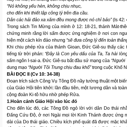
“Nó không yếu hèn, không chịu nhục,
cho đến khi thiết lập công lý trên địa cầu.
Dân các hải đảo xa xăm đều mong được nó chỉ bảo”
(Is 42: 
Trong sách Tin Mừng của mình ở 12: 18-21, thánh Mát-thêu
chứng minh rằng lời sấm được ứng nghiệm ở nơi con ngư
hiện một cách kín đáo nhưng
“sẽ đưa công lý đến toàn thắ
Khi chịu phép rửa của thánh Gioan, Đức Giê-su thấy các 
tiếng từ trời phán:
“Đây là Con yêu dấu của Ta, Ta hài lòn
sấm ngôn I-sai-a. Đức Giê-su bắt đầu sứ mạng của
“Người 
dung mạo
“Người Tôi Trung chịu đau khổ”
trong cuộc Khổ N
BÀI ĐỌC II (Cv 10: 34-38)
Đoạn trích sách Công Vụ Tông Đồ nầy tường thuật một biến
của Giáo Hội tiên khởi: lần đầu tiên, một lương dân và to
cộng đoàn Ki-tô hữu nhờ phép Rửa.
1.Hoàn cảnh Giáo Hội vào lúc đó
Cho đến lúc đó, các Tông Đồ ngỏ lời với dân Do thái nh
Đấng Cứu Độ, ở nơi Ngài mọi lời Kinh Thánh được ứng ngh
dài của Do thái giáo. Chiều kích phổ quát đã được mặc khả