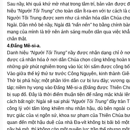
Sau nầy, khi quá khứ mờ nhạt trong tâm trí, bản văn được đ
hiệu
“Người Tôi Trung”
cho toàn dân Ít-ra-en với tư cách 
Người Tôi Trung được xem như cá nhân hóa dân Chúa chọn
Ngài. Dân nhỏ bé nầy, Ngài đã
“nắn nên”
họ bằng chính bàn
mạng của mình là trở nên ánh sáng muôn dân qua việc khẳ
chân thật.
4.Đấng Mê-si-a.
Danh hiệu
“Người Tôi Trung”
nầy được nhận dạng chỉ ở nơi
được cá nhân hóa ở nơi dân Chúa chọn cũng không hoàn toà
những giờ phút nghiêm trọng vào lúc lời sấm được công bố
Vào giữa thế kỷ thứ tư trước Công Nguyên, kinh thành Giê
Thờ bị phá hủy; một phần lớn dân cư bị lưu đày; vương qu
táp; niềm hy vọng vào Đấng Mê-si-a (Đấng được Thiên Ch
bị sụp đổ. Đây là thời điểm thuận tiện để nâng mặc khải l
cách bất ngờ: Ngài sẽ sai phái
“Người Tôi Trung”
đầy tràn T
công lý với tấm lòng khiêm nhu nhân hậu, dù bên ngoài có 
trực giác của vị ngôn sứ, khoa sư phạm của Thiên Chúa b
quan đến một hậu duệ của nhà Đa-vít không bị bãi bỏ mộ
nầy hé mở, thì không còn một quyền lực trần thế nhưng một