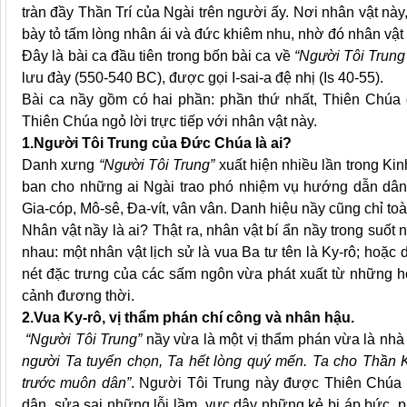
tràn đầy Thần Trí của Ngài trên người ấy. Nơi nhân vật này
bày tỏ tấm lòng nhân ái và đức khiêm nhu, nhờ đó nhân vật
Đây là bài ca đầu tiên trong bốn bài ca về
“Người Tôi Trung
lưu đày (550-540 BC), được gọi I-sai-a đệ nhị (Is 40-55).
Bài ca nầy gồm có hai phần: phần thứ nhất, Thiên Chúa 
Thiên Chúa ngỏ lời trực tiếp với nhân vật này.
1.Người Tôi Trung của Đức Chúa là ai?
Danh xưng
“Người Tôi Trung”
xuất hiện nhiều lần trong Ki
ban cho những ai Ngài trao phó nhiệm vụ hướng dẫn dân N
Gia-cóp, Mô-sê, Đa-vít, vân vân. Danh hiệu nầy cũng chỉ toàn
Nhân vật nầy là ai? Thật ra, nhân vật bí ẩn nầy trong suốt 
nhau: một nhân vật lịch sử là vua Ba tư tên là Ky-rô; hoặc
nét đặc trưng của các sấm ngôn vừa phát xuất từ những h
cảnh đương thời.
2.Vua Ky-rô, vị thẩm phán chí công và nhân hậu.
“Người Tôi Trung”
nầy vừa là một vị thẩm phán vừa là nhà
người Ta tuyển chọn, Ta hết lòng quý mến. Ta cho Thần K
trước muôn dân”
. Người Tôi Trung này được Thiên Chúa 
dân, sửa sai những lỗi lầm, vực dậy những kẻ bị áp bức,