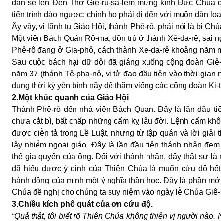
dân sẽ lên Đền Thờ Giê-ru-sa-lem mừng kính Đức Chúa đ
tiến trình đảo ngược: chính họ phải đi đến với muôn dân lo
Ấy vậy, vị lãnh tụ Giáo Hội, thánh Phê-rô, phải nói là bị 
Một viên Bách Quản Rô-ma, đồn trú ở thành Xê-da-rê, sai 
Phê-rô đang ở Gia-phô, cách thành Xe-da-rê khoảng năm m
Sau cuộc bách hại dữ dội đã giáng xuống cộng đoàn Giê
năm 37 (thánh Tê-pha-nô, vị tử đạo đầu tiên vào thời gian 
dụng thời kỳ yên bình nầy để thăm viếng các cộng đoàn Ki-t
2.Một khúc quanh của Giáo Hội
Thánh Phê-rô đến nhà viên Bách Quản. Đây là lần đầu t
chưa cắt bì, bất chấp những cấm kỵ lâu đời. Lệnh cấm kh
được diễn tả trong Lề Luật, nhưng từ tập quán và lời giải 
lây nhiễm ngoại giáo. Đây là lần đầu tiên thánh nhân đe
thể gia quyến của ông. Đối với thánh nhân, đây thật sự 
đã hiểu được ý định của Thiên Chúa là muốn cứu độ hết
hành động của mình một ý nghĩa thần học. Đây là phần mở
Chúa đề nghị cho chúng ta suy niệm vào ngày lễ Chúa Giê-
3.Chiều kích phổ quát của ơn cứu độ.
“Quả thật, tôi biết rõ Thiên Chúa không thiên vị người nào.