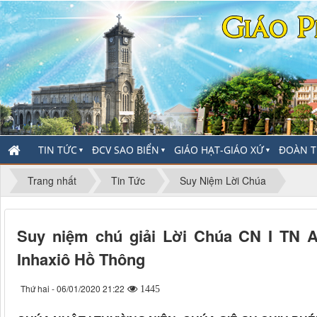
TIN TỨC
ĐCV SAO BIỂN
GIÁO HẠT-GIÁO XỨ
ĐOÀN T
▼
▼
▼
Trang nhất
Tin Tức
Suy Niệm Lời Chúa
Suy niệm chú giải Lời Chúa CN I TN A
Inhaxiô Hồ Thông
Thứ hai - 06/01/2020 21:22
1445