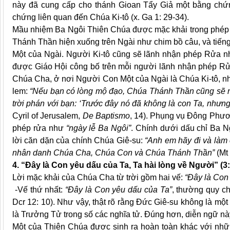
này đã cung cấp cho thánh Gioan Tẩy Giả một bằng chứn
chứng liên quan đến Chúa Ki-tô (x. Ga 1: 29-34).
Mầu nhiệm Ba Ngôi Thiên Chúa được mặc khải trong phép 
Thánh Thần hiện xuống trên Ngài như chim bồ câu, và tiế
Một của Ngài. Người Ki-tô cũng sẽ lãnh nhận phép Rửa n
được Giáo Hội công bố trên mỗi người lãnh nhận phép Rửa
Chúa Cha, ở nơi Người Con Một của Ngài là Chúa Ki-tô, như
lem:
“Nếu bạn có lòng mộ đạo, Chúa Thánh Thần cũng sẽ n
trời phán với bạn: ‘Trước đây nó đã không là con Ta, nhưn
Cyril of Jerusalem,
De Baptismo
, 14). Phụng vụ Đông Phươ
phép rửa như
“ngày lễ Ba Ngôi”
. Chính dưới dấu chỉ Ba 
lời căn dặn của chính Chúa Giê-su:
“Anh em hãy đi và làm
nhân danh Chúa Cha, Chúa Con và Chúa Thánh Thần”
(Mt 
4. “Đây là Con yêu dấu của Ta, Ta hài lòng về Người” (3:
Lời mặc khải của Chúa Cha từ trời gồm hai vế:
“Đây là Con
-Vế thứ nhất:
“Đây là Con yêu dấu của Ta”
,
thường quy chi
Dcr 12: 10). Như vậy, thật rõ rằng Đức Giê-su không là mộ
là Trưởng Tử trong số các nghĩa tử. Đúng hơn, diễn ngữ n
Một của Thiên Chúa được sinh ra hoàn toàn khác với những