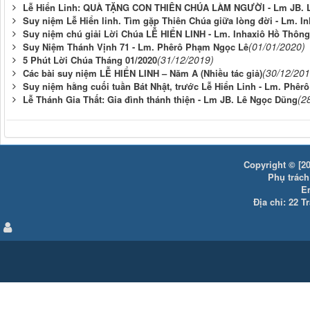
Lễ Hiển Linh: QUÀ TẶNG CON THIÊN CHÚA LÀM NGƯỜI - Lm JB. 
Suy niệm Lễ Hiển linh. Tìm gặp Thiên Chúa giữa lòng đời - Lm. I
Suy niệm chú giải Lời Chúa LỄ HIỂN LINH - Lm. Inhaxiô Hồ Thông
(01/01/2020)
Suy Niệm Thánh Vịnh 71 - Lm. Phêrô Phạm Ngọc Lê
(31/12/2019)
5 Phút Lời Chúa Tháng 01/2020
(30/12/201
Các bài suy niệm LỄ HIỂN LINH – Năm A (Nhiều tác giả)
Suy niệm hằng cuối tuần Bát Nhật, trước Lễ Hiển Linh - Lm. Phê
(2
Lễ Thánh Gia Thất: Gia đình thánh thiện - Lm JB. Lê Ngọc Dũng
Copyright © [20
Phụ trách:
E
Địa chỉ: 22 