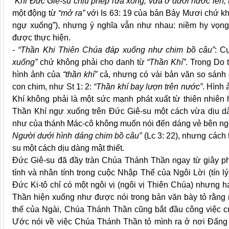
“Khi Đức Giê-su chịu phép rửa xong, vừa ở dưới nước lên, t
một động từ
“mở ra”
với Is 63: 19 của bản Bảy Mươi chứ 
ngự xuống”), nhưng ý nghĩa vẫn như nhau: niềm hy vọng
được thực hiện.
-
“Thần Khi Thiên Chúa đáp xuống như chim bồ câu”
: C
xuống”
chứ không phải cho danh từ
“Thần Khí”
. Trong Do 
hình ảnh của
“thần khí”
cả, nhưng có vài bản văn so sánh
con chim, như St 1: 2:
“Thần khí bay lượn trên nước”
. Hình 
Khí không phải là một sức mạnh phát xuất từ thiên nhiên 
Thần Khí ngự xuống trên Đức Giê-su một cách vừa dịu dà
như của thánh Mác-cô không muốn nói đến dáng vẻ bên ng
Người dưới hình dáng chim bồ câu”
(Lc 3: 22), nhưng cách
su một cách dịu dàng mật thiết.
Đức Giê-su đã đầy tràn Chúa Thánh Thần ngay từ giây phút
tính và nhân tính trong cuộc Nhập Thể của Ngôi Lời (tín 
Đức Ki-tô chỉ có một ngôi vị (ngôi vị Thiên Chúa) nhưng ha
Thần hiện xuống như được nói trong bản văn bày tỏ rằng n
thế của Ngài, Chúa Thánh Thần cũng bắt đầu công việc c
Ước nói về việc Chúa Thánh Thần tỏ mình ra ở nơi Đấng