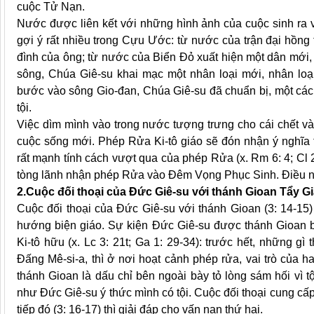
cuộc Tử Nạn.
Nước được liên kết với những hình ảnh của cuộc sinh ra v
gợi ý rất nhiều trong Cựu Ước: từ nước của trận đại hồng 
đình của ông; từ nước của Biển Đỏ xuất hiện một dân mới, 
sông, Chúa Giê-su khai mạc một nhân loại mới, nhân loạ
bước vào sông Gio-đan, Chúa Giê-su đã chuẩn bị, một cách
tội.
Việc dìm mình vào trong nước tượng trưng cho cái chết và
cuộc sống mới. Phép Rửa Ki-tô giáo sẽ đón nhận ý nghĩa 
rất mạnh tính cách vượt qua của phép Rửa (x. Rm 6: 4; Cl 2:
tòng lãnh nhận phép Rửa vào Đêm Vọng Phục Sinh. Điều này
2.Cuộc đối thoại của Đức Giê-su với thánh Gioan Tẩy Giả
Cuộc đối thoại của Đức Giê-su với thánh Gioan (3: 14-15)
hướng biện giáo. Sự kiện Đức Giê-su được thánh Gioan 
Ki-tô hữu (x. Lc 3: 21t; Ga 1: 29-34): trước hết, những g
Đấng Mê-si-a, thì ở nơi hoạt cảnh phép rửa, vai trò của
thánh Gioan là dấu chỉ bên ngoài bày tỏ lòng sám hối vì t
như Đức Giê-su ý thức mình có tội. Cuộc đối thoại cung cấp
tiếp đó (3: 16-17) thì giải đáp cho vấn nạn thứ hai.