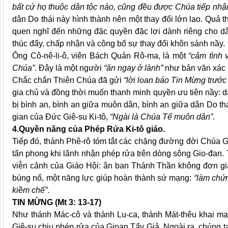
bất cứ họ thuộc dân tộc nào, cũng đều được Chúa tiếp nhậ
dân Do thái này hình thành nên một thay đổi lớn lao. Quả th
quen nghĩ đến những đặc quyền đặc lợi dành riêng cho d
thúc đẩy, chấp nhận và công bố sự thay đổi khôn sánh nầy.
Ông Cô-nê-li-ô, viên Bách Quản Rô-ma, là một
“cảm tình 
Chúa”
. Đây là một người
“ăn ngay ở lành”
như bản văn xác 
Chắc chắn Thiên Chúa đã gửi
“lời loan báo Tin Mừng trước 
gia chủ và đồng thời muốn thanh minh quyền ưu tiên nầy: 
bị bình an, bình an giữa muôn dân, bình an giữa dân Do th
gian của Đức Giê-su Ki-tô,
“Ngài là Chúa Tể muôn dân”
.
4.Quyền năng của Phép Rửa Ki-tô giáo.
Tiếp đó, thánh Phê-rô tóm tắt các chặng đường đời Chúa G
tấn phong khi lãnh nhận phép rửa trên dòng sông Gio-đan.
viễn cảnh của Giáo Hội: ân ban Thánh Thần không đơn giả
bùng nổ, một năng lực giúp hoàn thành sứ mạng:
“làm chứ
kiềm chế”
.
TIN MỪNG (Mt 3: 13-17)
Như thánh Mác-cô và thánh Lu-ca, thánh Mát-thêu khai mạ
Giê-su chịu phép rửa của Gioan Tẩy Giả. Ngoài ra, chúng t