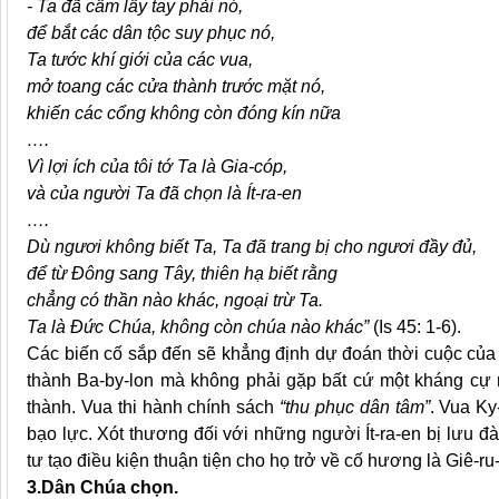
- Ta đã cầm lấy tay phải nó,
để bắt các dân tộc suy phục nó,
Ta tước khí giới của các vua,
mở toang các cửa thành trước mặt nó,
khiến các cổng không còn đóng kín nữa
….
Vì lợi ích của tôi tớ Ta là Gia-cóp,
và của người Ta đã chọn là Ít-ra-en
….
Dù ngươi không biết Ta, Ta đã trang bị cho ngươi đầy đủ,
để từ Đông sang Tây, thiên hạ biết rằng
chẳng có thần nào khác, ngoại trừ Ta.
Ta là Đức Chúa, không còn chúa nào khác”
(Is 45: 1-6).
Các biến cố sắp đến sẽ khẳng định dự đoán thời cuộc của 
thành Ba-by-lon mà không phải gặp bất cứ một kháng cự n
thành. Vua thi hành chính sách
“thu phục dân tâm”
. Vua Ky
bạo lực. Xót thương đối với những người Ít-ra-en bị lưu 
tư tạo điều kiện thuận tiện cho họ trở về cố hương là Giê-ru
3.Dân Chúa chọn.