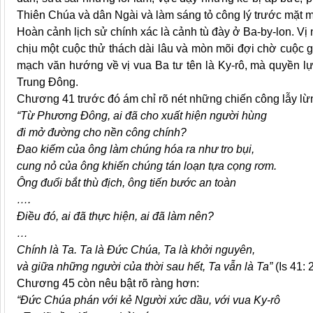
Thiên Chúa và dân Ngài và làm sáng tỏ công lý trước mặt 
Hoàn cảnh lịch sử chính xác là cảnh tù đày ở Ba-by-lon. Vị
chịu một cuộc thử thách dài lâu và mòn mõi đợi chờ cuộc g
mạch văn hướng về vị vua Ba tư tên là Ky-rô, mà quyền l
Trung Đông.
Chương 41 trước đó ám chỉ rõ nét những chiến công lẫy lừ
“Từ Phương Đông, ai đã cho xuất hiện người hùng
đi mở đường cho nền công chính?
Đao kiếm của ông làm chúng hóa ra như tro bụi,
cung nỏ của ông khiến chúng tán loạn tựa cọng rơm.
Ông đuổi bắt thù địch, ông tiến bước an toàn
….
Điều đó, ai đã thực hiện, ai đã làm nên?
…
Chính là Ta. Ta là Đức Chúa, Ta là khởi nguyên,
và giữa những người của thời sau hết, Ta vẫn là Ta”
(Is 41: 2
Chương 45 còn nêu bật rõ ràng hơn:
“Đức Chúa phán với kẻ Người xức dầu, với vua Ky-rô