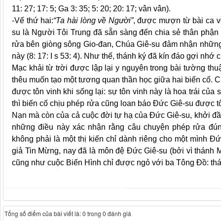
11: 27; 17: 5; Ga 3: 35; 5: 20; 20: 17; vân vân).
-Vế thứ hai:
“Ta hài lòng về Người”
, được mượn từ bài ca v
su là Người Tôi Trung đã sẵn sàng đến chia sẻ thân phận 
rửa bên giòng sông Gio-đan, Chúa Giê-su đảm nhận những 
này (8: 17: I s 53: 4). Như thế, thánh ký đã kín đáo gợi nh
Mạc khải từ trời được lập lại y nguyên trong bài tường thu
thêu muốn tạo một tương quan thần học giữa hai biến cố. 
được tôn vinh khi sống lại: sự tôn vinh này là hoa trái c
thì biến cố chịu phép rửa cũng loan báo Đức Giê-su được tô
Nạn mà còn của cả cuộc đời tự hạ của Đức Giê-su, khởi đầu
những điều này xác nhận rằng câu chuyện phép rửa đún
không phải là một thị kiến chỉ dành riêng cho một mình 
giả Tin Mừng, nay đã là môn đệ Đức Giê-su (bởi vì thánh 
cũng như cuộc Biến Hình chỉ được ngỏ với ba Tông Đồ: thá
Tổng số điểm của bài viết là: 0 trong 0 đánh giá