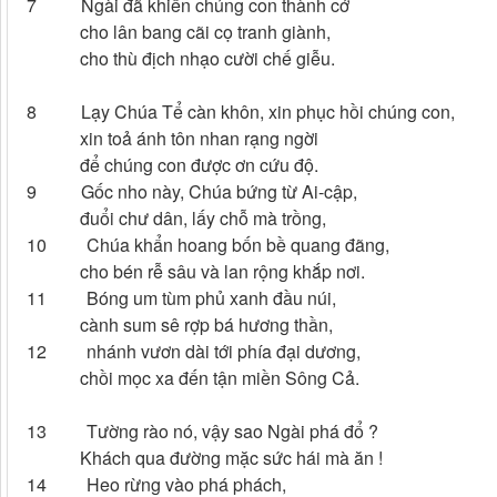
7 Ngài đã khiến chúng con thành cớ
cho lân bang cãi cọ tranh giành,
cho thù địch nhạo cười chế giễu.
8 Lạy Chúa Tể càn khôn, xin phục hồi chúng con,
xin toả ánh tôn nhan rạng ngời
để chúng con được ơn cứu độ.
9 Gốc nho này, Chúa bứng từ Ai-cập,
đuổi chư dân, lấy chỗ mà trồng,
10 Chúa khẩn hoang bốn bề quang đãng,
cho bén rễ sâu và lan rộng khắp nơi.
11 Bóng um tùm phủ xanh đầu núi,
cành sum sê rợp bá hương thần,
12 nhánh vươn dài tới phía đại dương,
chồi mọc xa đến tận miền Sông Cả.
13 Tường rào nó, vậy sao Ngài phá đổ ?
Khách qua đường mặc sức hái mà ăn !
14 Heo rừng vào phá phách,