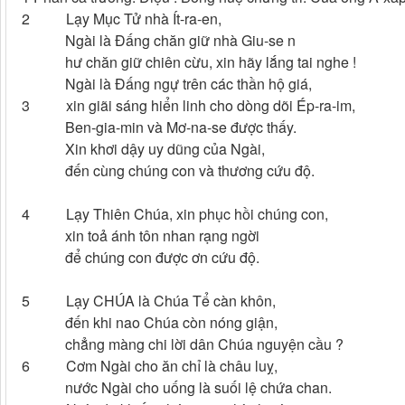
2 Lạy Mục Tử nhà Ít-ra-en,
Ngài là Đấng chăn giữ nhà Giu-se n
hư chăn giữ chiên cừu, xin hãy lắng tai nghe !
Ngài là Đấng ngự trên các thần hộ giá,
3 xin giãi sáng hiển linh cho dòng dõi Ép-ra-im,
Ben-gia-min và Mơ-na-se được thấy.
Xin khơi dậy uy dũng của Ngài,
đến cùng chúng con và thương cứu độ.
4 Lạy Thiên Chúa, xin phục hồi chúng con,
xin toả ánh tôn nhan rạng ngời
để chúng con được ơn cứu độ.
5 Lạy CHÚA là Chúa Tể càn khôn,
đến khi nao Chúa còn nóng giận,
chẳng màng chi lời dân Chúa nguyện cầu ?
6 Cơm Ngài cho ăn chỉ là châu luỵ,
nước Ngài cho uống là suối lệ chứa chan.