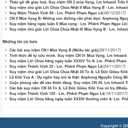
Tháo gỡ để giao hoà. Suy niệm CN 2 mùa Vọng. Lm Inhaxiô Trần 
Suy niệm chú giải Lời Chúa Chúa Nhật II Mùa Vọng B - Lm. Inhax
(06/12/2017)
Suy Niệm Thánh Vịnh 84 - Lm. Phêrô Phạm Ngọc Lê
CN II Mùa Vọng B: Những con đường cần phải dọn: Anphong Ngu
(
Suy niệm hằng ngày tuần II Mùa vọng - Lm. Phêrô Phạm Ngọc Lê
Suy niệm chú giải Lời Chúa Chúa Nhật III Mùa Vọng B - Lm. Inhax
Những tin cũ hơn
(28/11/2017)
Các bài suy niệm CN I Mùa Vọng B (Nhiều tác giả)
Tỉnh thức để tự cứu mình. Suy niệm CN 01 Mùa Vọng. Lm Inhaxiô
Suy niệm Lời Chúa hằng ngày tuần XXXIV Tn A: Lm. Phêrô Phạm
(24/11/2017)
Suy niệm Thánh Vịnh 22 - Lm. Phêrô Phạm Ngọc Lê
Suy niệm chú giải Lời Chúa Chúa Nhật 34 Tn A: Lễ Đức Giêsu Kitô
Lễ Kitô Vua A : Dụ ngôn hay mô tả thật: Anphong Nguyễn Công M
Cuộc phỏng vấn để vào thiên đàng. Suy niệm CN 34. Lm Inhaxiô T
Các bài suy niệm CN 34 Tn A. Lễ Đức Giêsu Kitô Vua vũ trụ (Nhiều 
(18/11/2017)
Suy niệm Thánh Vịnh 125 - Lm. Phêrô Phạm Ngọc Lê
Suy niệm Lời Chúa hằng ngày tuần XXXIII thường niên A: Lm. P
Copyright © [20