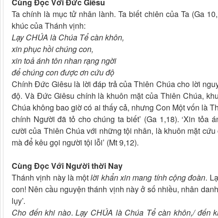
Cùng Đọc Với Đức Giêsu
Ta chính là mục tử nhân lành. Ta biết chiên của Ta (Ga 10
khúc của Thánh vịnh:
Lạy CHÚA là Chúa Tể càn khôn,
xin phục hồi chúng con,
xin toả ánh tôn nhan rạng ngời
để chúng con được ơn cứu độ
Chính Đức Giêsu là lời đáp trả của Thiên Chúa cho lời ngu
độ. Và Đức Giêsu chính là khuôn mặt của Thiên Chúa, khuô
Chúa không bao giờ có ai thấy cả, nhưng Con Một vốn là T
chính Người đã tỏ cho chúng ta biết’ (Ga 1,18). ‘Xin tỏa
cười của Thiên Chúa với những tội nhân, là khuôn mặt cứu 
mà để kêu gọi người tội lỗi’ (Mt 9,12).
Cùng Đọc Với Người thời Nay
Thánh vịnh này là một
lời khẩn xin mang tính cộng đoàn
. L
con! Nên cầu nguyện thánh vịnh này ở số nhiều, nhân danh 
lụy’.
Cho đến khi nào
.
Lạy CHÚA là Chúa Tể càn khôn,/ đến kh