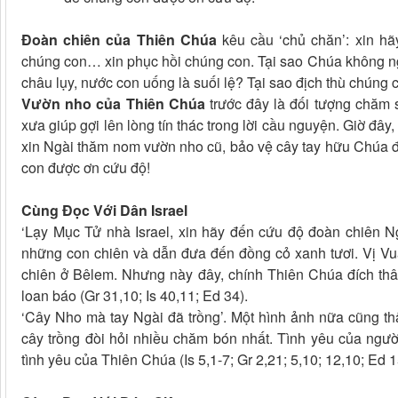
Đoàn chiên của Thiên Chúa
kêu cầu ‘chủ chăn’: xin h
chúng con… xin phục hồi chúng con. Tại sao Chúa không ng
châu lụy, nước con uống là suối lệ? Tại sao địch thù chúng
Vườn nho của Thiên Chúa
trước đây là đối tượng chăm 
xưa giúp gợi lên lòng tín thác trong lời cầu nguyện. Giờ đâ
xin Ngài thăm nom vườn nho cũ, bảo vệ cây tay hữu Chúa 
con được ơn cứu độ!
Cùng Đọc Với Dân Israel
‘Lạy Mục Tử nhà Israel, xin hãy đến cứu độ đoàn chiên 
những con chiên và dẫn đưa đến đồng cỏ xanh tươi. Vị Vua 
chiên ở Bêlem. Nhưng này đây, chính Thiên Chúa đích thâ
loan báo (Gr 31,10; Is 40,11; Ed 34).
‘Cây Nho mà tay Ngài đã trồng’. Một hình ảnh nữa cũng thậ
cây trồng đòi hỏi nhiều chăm bón nhất. Tình yêu của ngư
tình yêu của Thiên Chúa (Is 5,1-7; Gr 2,21; 5,10; 12,10; Ed 1