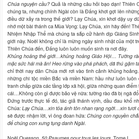
Chúa nguyện cầu?
Quả là những câu hỏi bạo dạn! Thiên 
chúng ta, nhưng chính Ngài còn là Đấng khơi gợi lên những
điều dữ xảy ra trong thế giới? Lạy Chúa, xin khơi dậy uy
nhớ một bài thánh ca Mùa Vọng: Lạy Chúa, xin hãy đến! Thế
Nhiệm Nhập Thể mà chúng ta sắp cử hành dịp Giáng Sinh l
giới này. Noël không chỉ là mừng ngày sinh nhật của một trẻ
Thiên Chúa đến, Đấng luôn luôn muốn sinh ra nơi đây.
Khủng hoảng thế giới…khủng hoảng Giáo Hội
…
Tường r
mặc sức hái mà ăn! Heo rừng vào phá phách, dã thú gặm t
chỉ thời nay dân Chúa mới rơi vào tình cảnh khủng hoảng. 
những chi tộc miền Bắc và miền Nam: hầu như luôn luôn
tranh chấp giữa các tầng lớp xã hội, giữa những quan điểm 
cái…Không còn gì được bảo vệ nữa: tường rào đã bị ngã đổ,
Đứng trước thực tế đó, tác giả thánh vịnh, dầu đau khổ 
Chúa:
Lạy Chúa…xin tỏa ánh tôn nhan rạng ngời…xin tươi 
sẽ được nhậm lời, vì ông đoan hứa:
Chúng con nguyền chẳn
để chúng con xưng tụng danh Ngài
.
Noël Quesson,
50 Psaumes pour tous les jours
, Tome I