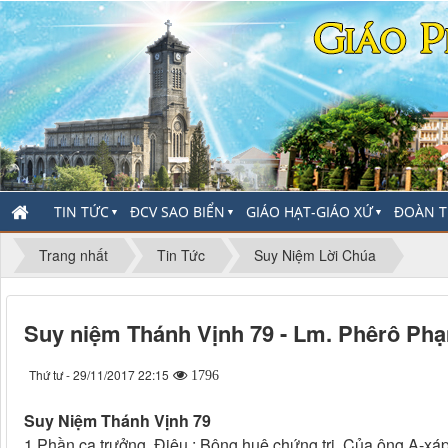
TIN TỨC
ĐCV SAO BIỂN
GIÁO HẠT-GIÁO XỨ
ĐOÀN T
▼
▼
▼
Trang nhất
Tin Tức
Suy Niệm Lời Chúa
Suy niệm Thánh Vịnh 79 - Lm. Phêrô Ph
Thứ tư - 29/11/2017 22:15
1796
Suy Niệm Thánh Vịnh 79
1 Phần ca trưởng. Điệu : Bông huệ chứng tri. Của ông A-xáp