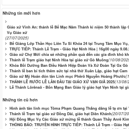
Những tin mới hơn
Giáo xứ Vĩnh An: thánh lễ Bế Mạc Năm Thánh kỉ niệm 50 thành lậ
Vụ Giáo xứ
(27/07/2025)
Bế Giảng Lớp Thần Học Liên Tu Sĩ Khóa 24 tại Trung Tâm Mục Vụ
TRỰC TIẾP: Thánh Lễ Trạm - Giáo Hạt Ninh Hòa | 16g00 ngày 9.08
Giáo xứ Chợ Mới chia sẻ những phần quà đến các gia đình khó kh
(10/08/202
Thánh lễ Trạm giáo hạt Ninh Hòa tại giáo xứ Gò Muồng
Khóa Bồi Dưỡng Ban Điều Hành Hiệp Đoàn Và Xứ Đoàn Tại Gx Gò
Thánh lễ ban bí tích thêm sức tại nhà thờ Xuân Lập, giáo hạt Ca
(
Giáo xứ Mỹ Hoán đón tân Linh mục Phêrô Nguyễn Hoàng Phước
(13/08/
THÁNH LỄ RƯỚC LỄ LẦN ĐẦU TẠI GIÁO XỨ VẠN GIÃ 2025
Lễ Thánh Lôrênsô - Bổn Mạng Ban Giáo lý giáo hạt Vạn Ninh tại g
Những tin cũ hơn
Hình ảnh tân linh mục Tôma Phạm Quang Thắng dâng lễ tạ ơn tại 
(20/07/2
Thánh lễ Trạm tại giáo xứ Đồng Dài, giáo hạt Diên Khánh
Hội Đồng Mục Vụ Các Giáo xứ mừng lễ thánh Quan Thầy Anrê Kim
THÔNG BÁO: TRUYỀN HÌNH TRỰC TIẾP: Thánh Lễ Trạm - Giáo Hạt