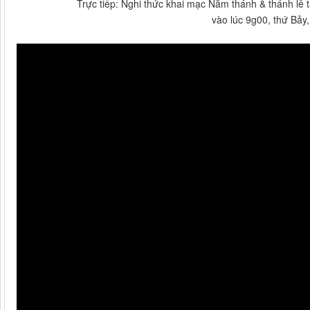
Trực tiếp: Nghi thức khai mạc Năm thánh & thánh lễ 
vào lúc 9g00, thứ Bảy