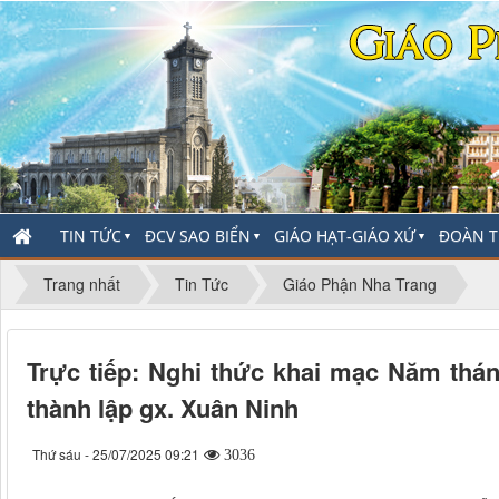
TIN TỨC
ĐCV SAO BIỂN
GIÁO HẠT-GIÁO XỨ
ĐOÀN T
▼
▼
▼
Trang nhất
Tin Tức
Giáo Phận Nha Trang
Trực tiếp: Nghi thức khai mạc Năm thán
thành lập gx. Xuân Ninh
Thứ sáu - 25/07/2025 09:21
3036