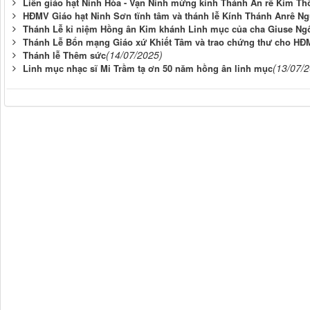
Liên giáo hạt Ninh Hòa - Vạn Ninh mừng kính Thánh An rê Kim T
HĐMV Giáo hạt Ninh Sơn tĩnh tâm và thánh lễ Kính Thánh Anrê 
Thánh Lễ kỉ niệm Hồng ân Kim khánh Linh mục của cha Giuse Ng
Thánh Lễ Bổn mạng Giáo xứ Khiết Tâm và trao chứng thư cho H
(14/07/2025)
Thánh lễ Thêm sức
(13/07/
Linh mục nhạc sĩ Mi Trầm tạ ơn 50 năm hồng ân linh mục