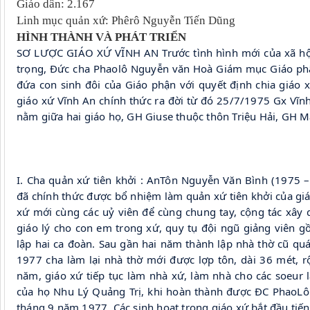
Giáo dân: 2.167
Linh mục quản xứ: Phêrô Nguyễn Tiến Dũng
HÌNH THÀNH VÀ PHÁT TRIỂN
SƠ LƯỢC GIÁO XỨ VĨNH AN Trước tình hình mới của xã hội
trọng, Đức cha Phaolô Nguyễn văn Hoà Giám mục Giáo phận 
đứa con sinh đôi của Giáo phận với quyết định chia giáo x
giáo xứ Vĩnh An chính thức ra đời từ đó 25/7/1975 Gx Vĩnh
nằm giữa hai giáo họ, GH Giuse thuộc thôn Triệu Hải, GH M
I. Cha quản xứ tiên khởi : AnTôn Nguyễn Văn Bình (1975 –
đã chính thức được bổ nhiệm làm quản xứ tiên khởi của giá
xứ mới cùng các uỷ viên để cùng chung tay, cộng tác xây d
giáo lý cho con em trong xứ, quy tụ đội ngũ giảng viên gồ
lập hai ca đoàn. Sau gần hai năm thành lập nhà thờ cũ quá
1977 cha làm lại nhà thờ mới được lợp tôn, dài 36 mét, 
năm, giáo xứ tiếp tục làm nhà xứ, làm nhà cho các soeur
của họ Nhu Lý Quảng Trị, khi hoàn thành được ĐC PhaoLô
tháng 9 năm 1977. Các sinh hoạt trong giáo xứ bắt đầu tiến 