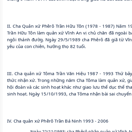
II. Cha Quản xứ Phêrô Trần Hữu Tôn (1978 - 1987) Năm 1
Trần Hữu Tôn làm quản xứ Vĩnh An vị chủ chăn đã ngoài bảy
ngôi thánh đườg. Ngày 29/5/1989 cha Phêrô đã giã từ Vĩnh
yêu của con chiên, hưởng thọ 82 tuổi.
III. Cha quản xứ Tôma Trần Văn Hiệu 1987 - 1993 Thứ bảy
thức nhận xứ. Trong những năm Cha Tôma làm quản xứ, giáo 
hội đoàn và các sinh hoạt khác như giao lưu thể dục thể tha
sinh hoạt. Ngày 15/10/1993, cha Tôma nhận bài sai chuyển
IV. Cha quản xứ Phêrô Trần Bá Ninh 1993 - 2006
Ngày 22/11/1993: cha Phêrô nhận quản xứ Vĩnh A