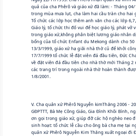
quả của cha Phêrô và giáo xứ đã làm: - Tháng 04/19
trong mùa mưa lụt, cha làm hai cầu tràn cho hai g
Tổ chức các lớp học thêm anh văn cho các lớp 6,7,8
Giáo lý, tổ chức thi đố vui để học giáo lý, phát vở
trong giáo xứ,không phân biệt lương giáo nhân dị
bổng của tổ chức Enfant du Mekong dành cho 50 họ
13/3/1999, giáo xứ hạ giãi nhà thờ củ để khởi côn
17/7/1999 tổ chức lễ đặt viên đá đầu tiên, Đức 
về đặt viên đá đầu tiên cho nhà thờ mới Tháng 2 
các trang trí trong ngoài nhà thờ hoàn thành đượ
1/8/2001.
V. Cha quản xứ Phêrô Nguyễn kimThăng 2006 - 201
GĐPTTT, Bà Mẹ Công Giáo, Gia Đình Khôi Bình, ng
ơn gọi trong giáo xứ, giúp đỡ các hộ nghèo neo đơ
sinh hoạt: tổ chức lễ cầu cho ông bà cha mẹ tại ng
quản xứ Phêrô Nguyễn Kim Thăng xuất ngoại đi Đa