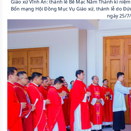
Giáo xứ Vĩnh An: thánh lễ Bế Mạc Năm Thánh kỉ niệm
Bổn mạng Hội Đồng Mục Vụ Giáo xứ, thánh lễ do Đứ
ngày 25/7