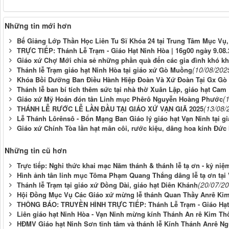
Những tin mới hơn
Bế Giảng Lớp Thần Học Liên Tu Sĩ Khóa 24 tại Trung Tâm Mục Vụ
TRỰC TIẾP: Thánh Lễ Trạm - Giáo Hạt Ninh Hòa | 16g00 ngày 9.08
Giáo xứ Chợ Mới chia sẻ những phần quà đến các gia đình khó kh
(10/08/202
Thánh lễ Trạm giáo hạt Ninh Hòa tại giáo xứ Gò Muồng
Khóa Bồi Dưỡng Ban Điều Hành Hiệp Đoàn Và Xứ Đoàn Tại Gx Gò
Thánh lễ ban bí tích thêm sức tại nhà thờ Xuân Lập, giáo hạt Ca
(
Giáo xứ Mỹ Hoán đón tân Linh mục Phêrô Nguyễn Hoàng Phước
(13/08/
THÁNH LỄ RƯỚC LỄ LẦN ĐẦU TẠI GIÁO XỨ VẠN GIÃ 2025
Lễ Thánh Lôrênsô - Bổn Mạng Ban Giáo lý giáo hạt Vạn Ninh tại g
Giáo xứ Chính Tòa lần hạt mân côi, rước kiệu, dâng hoa kính Đức
Những tin cũ hơn
Trực tiếp: Nghi thức khai mạc Năm thánh & thánh lễ tạ ơn - kỷ ni
Hình ảnh tân linh mục Tôma Phạm Quang Thắng dâng lễ tạ ơn tại 
(20/07/2
Thánh lễ Trạm tại giáo xứ Đồng Dài, giáo hạt Diên Khánh
Hội Đồng Mục Vụ Các Giáo xứ mừng lễ thánh Quan Thầy Anrê Kim
THÔNG BÁO: TRUYỀN HÌNH TRỰC TIẾP: Thánh Lễ Trạm - Giáo Hạt
Liên giáo hạt Ninh Hòa - Vạn Ninh mừng kính Thánh An rê Kim T
HĐMV Giáo hạt Ninh Sơn tĩnh tâm và thánh lễ Kính Thánh Anrê 