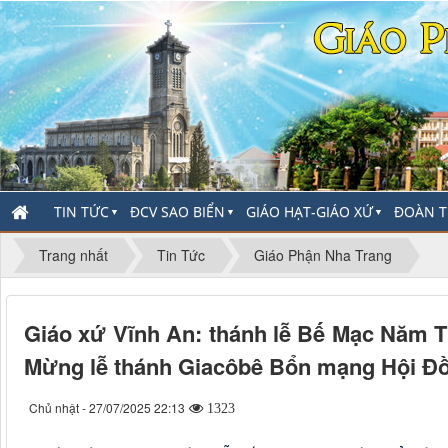
TIN TỨC
ĐCV SAO BIỂN
GIÁO HẠT-GIÁO XỨ
ĐOÀN T
▼
▼
▼
Trang nhất
Tin Tức
Giáo Phận Nha Trang
Giáo xứ Vĩnh An: thánh lễ Bế Mạc Năm T
Mừng lễ thánh Giacôbê Bổn mạng Hội Đ
Chủ nhật - 27/07/2025 22:13
1323