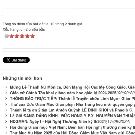
Tổng số điểm của bài viết là: 10 trong 2 đánh giá
Xếp hạng:
5
-
2
phiếu bầu
Những tin mới hơn
Mừng Lễ Thánh Nữ Mônica, Bổn Mạng Hội Các Mẹ Công Giáo, Giá
(09/09/20
Giáo xứ Chính Tòa khai giảng năm học giáo lý 2024-2025
THÔNG BÁO TRỰC TIẾP: Thánh lễ Truyền chức Linh Mục - Giáo P
Thư của Đức Giám Mục Giáo phận Nha Trang kêu mời quyên góp gi
Thánh lễ tạ ơn 2 tân Lm Antôn Quỳnh LÊ ĐÌNH KHÔI và Phaolô G
Lễ Giỗ ĐẤNG ĐÁNG KÍNH - ĐỨC HỒNG Y F.X. NGUYỄN VĂN THUẬN 
(17/09/2024)
HĐGMVN: Ngày I - Hội Nghị Thường Niên kỳ II/2024
Hội đồng Giám mục Việt Nam: Biên bản Hội nghị thường niên kỳ I
Thư Mục Vụ Năm 2025 của Hội Đồng Giám Mục Việt Nam gửi Cộn