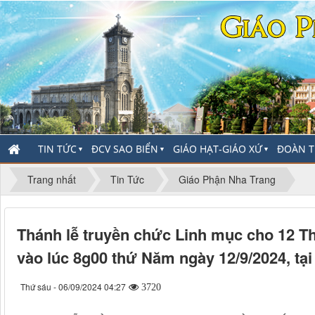
TIN TỨC
ĐCV SAO BIỂN
GIÁO HẠT-GIÁO XỨ
ĐOÀN T
▼
▼
▼
Trang nhất
Tin Tức
Giáo Phận Nha Trang
Thánh lễ truyền chức Linh mục cho 12 T
vào lúc 8g00 thứ Năm ngày 12/9/2024, tạ
Thứ sáu - 06/09/2024 04:27
3720