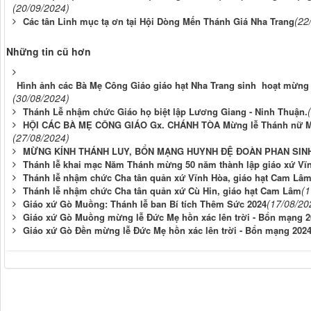
(20/09/2024)
(22
Các tân Linh mục tạ ơn tại Hội Dòng Mến Thánh Giá Nha Trang
Những tin cũ hơn
Hình ảnh các Bà Mẹ Công Giáo giáo hạt Nha Trang sinh hoạt mừng
(30/08/2024)
Thánh Lễ nhậm chức Giáo họ biệt lập Lương Giang - Ninh Thuận.
HỘI CÁC BÀ MẸ CÔNG GIÁO Gx. CHÁNH TÒA Mừng lễ Thánh nữ MÔN
(27/08/2024)
MỪNG KÍNH THÁNH LUY, BỔN MẠNG HUYNH ĐỆ ĐOÀN PHAN SIN
Thánh lễ khai mạc Năm Thánh mừng 50 năm thành lập giáo xứ Vĩn
Thánh lễ nhậm chức Cha tân quản xứ Vĩnh Hòa, giáo hạt Cam Lâ
(1
Thánh lễ nhậm chức Cha tân quản xứ Cù Hin, giáo hạt Cam Lâm
(17/08/20
Giáo xứ Gò Muồng: Thánh lễ ban Bí tích Thêm Sức 2024
Giáo xứ Gò Muồng mừng lễ Đức Mẹ hồn xác lên trời - Bổn mạng 2
Giáo xứ Gò Đền mừng lễ Đức Mẹ hồn xác lên trời - Bổn mạng 202