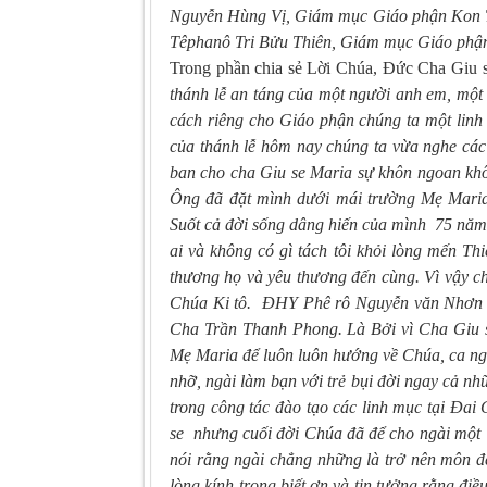
Nguyễn Hùng Vị, Giám mục Giáo phận Kon 
Têphanô Tri Bửu Thiên, Giám mục Giáo phậ
Trong phần chia sẻ Lời Chúa, Đức Cha Giu 
thánh lễ an táng của một người anh em, mộ
cách riêng cho Giáo phận chúng ta một linh 
của thánh lễ hôm nay chúng ta vừa nghe các
ban cho cha Giu se Maria sự khôn ngoan khô
Ông đã đặt mình dưới mái trường Mẹ Maria.
Suốt cả đời sống dâng hiến của mình 75 năm ở
ai và không có gì tách tôi khỏi lòng mến T
thương họ và yêu thương đến cùng. Vì vậy 
Chúa Ki tô. ĐHY Phê rô Nguyễn văn Nhơn đã
Cha Trần Thanh Phong. Là Bởi vì Cha Giu se
Mẹ Maria để luôn luôn hướng về Chúa, ca ng
nhỡ, ngài làm bạn với trẻ bụi đời ngay cả n
trong công tác đào tạo các linh mục tại Đai
se nhưng cuối đời Chúa đã để cho ngài một 
nói rằng ngài chẳng những là trở nên môn 
lòng kính trọng biết ơn và tin tưởng rằng đ