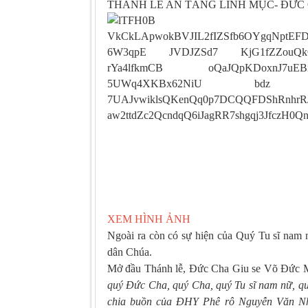
THÁNH LỄ AN TÁNG LINH MỤC- ĐỨC
XEM HÌNH ẢNH
Ngoài ra còn có sự hiện của Quý Tu sĩ nam n
dân Chúa.
Mở đầu Thánh lễ, Đức Cha Giu se Võ Đức M
quý Đức Cha, quý Cha, quý Tu sĩ nam nữ, quý
chia buồn của ĐHY Phê rô Nguyễn Văn N