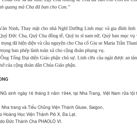
inh quang mà Cha đã ban cho Con.”
 Văn Ninh, Thay mặt cho nhà Nghĩ Dưỡng Linh mục và gia đình linh 
, Quý Đức Cha, Quý Cha đồng tế, Quý tu sĩ nam nữ, Quý ban mục vụ v
 trọng đã hiện diện và cầu nguyện cho Cha cố Giu se Maria Trần Tha
rọng ban phép lành toàn xá cho cộng đoàn phụng vụ.
 Ông Tổng Đại diện Giáo phận chủ sự. Linh cữu của ngài được an tán
nhớ của cộng đoàn dân Chúa Giáo phận.
HONG
h ngày 16 tháng 3 năm 1944, tại Nha Trang, Việt Nam rửa tội t
, Nha trang và Tiểu Chủng Viện Thánh Giuse, Saigon,
áo Hoàng Học Viện Thánh Piô X, Đa Lạt.
a, do Đức Thánh Cha PHAOLÔ VI.