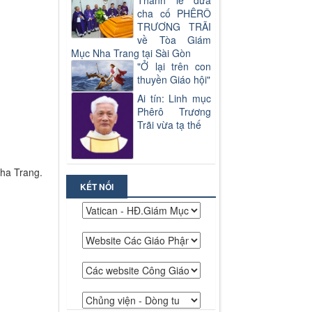
Thánh lễ đưa
cha cố PHÊRÔ
TRƯƠNG TRÃI
về Tòa Giám
Mục Nha Trang tại Sài Gòn
"Ở lại trên con
thuyền Giáo hội"
Ai tín: Linh mục
Phêrô Trương
Trãi vừa tạ thế
ha Trang.
KẾT NỐI