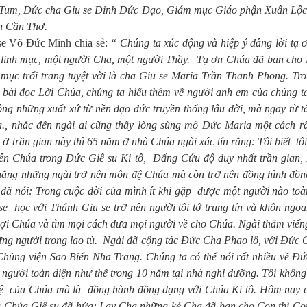
Tum, Đức cha Giu se Đinh Đức Đạo, Giám mục Giáo phận Xuân Lộ
n Cần Thơ.
se Võ Đức Minh chia sẻ:
“ Chúng ta xúc động và hiệp ý dâng lời tạ 
t linh mục, một người Cha, một người Thầy. Tạ ơn Chúa đã ban cho
mục trổi trang tuyệt vời là cha Giu se Maria Trần Thanh Phong. Tro
 bài đọc Lời Chúa, chúng ta hiểu thêm về người anh em của chúng t
ng những xuất xứ từ nền đạo đức truyền thống lâu đời, mà ngay từ 
, nhắc đến ngài ai cũng thấy lòng sùng mộ Đức Maria một cách rất
 trần gian này thì 65 năm ở nhà Chúa ngài xác tín rằng: Tôi biết tôi
hiên Chúa trong Đức Giê su Ki tô, Đấng Cứu độ duy nhất trần gian,
chẳng những ngài trở nên môn đệ Chúa mà còn trở nên đồng hình đồn
 nói: Trong cuộc đời của mình ít khi gặp được một người nào toà
 học với Thánh Giu se trở nên người tôi tớ trung tín và khôn ngoa
ợi Chúa và tìm mọi cách đưa mọi người về cho Chúa. Ngài thăm viến
hững người trong lao tù. Ngài đã cộng tác Đức Cha Phao lô, với Đức
 Chủng viện Sao Biển Nha Trang. Chúng ta có thể nói rất nhiều về Đ
người toàn diện như thế trong 10 năm tại nhà nghỉ dưỡng. Tôi không
đệ của Chúa mà là đồng hành đồng dạng với Chúa Ki tô. Hôm nay c
iều Chúa Giê su đã hứa: Lạy Cha những kẻ Cha đã ban cho Con thì Co