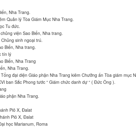
Biển, Nha Trang.
iêm Quản lý Tòa Giám Mục Nha Trang.
ọc Tu đức.
 chủng viện Sao Biển, Nha trang.
 Chủng sinh ngoại trú.
o Biển, Nha trang.
tín lý
ao Biển, Nha Trang
iển, Nha Trang.
- Tổng đại diện Giáo phận Nha Trang kiêm Chưởng ấn Tòa giám mục N
VI ban Sắc Phong tước “ Giám chức danh dự “ ( Đức Ông ).
rang
iáo phận Nha Trang.
ánh Piô X, Đalat
hánh Piô X, Đalat
i Đại học Marianum, Roma