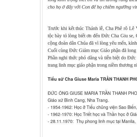
cho họ ở đấy với Con để họ chiêm ngưỡng v
Trước khi kết thúc Thánh lễ, Cha Phê rô Lê
tộc bày tỏ lòng biết ơn đến Đức Cha Giu se
cộng đoàn dân Chúa đã vì lòng yêu mến, kính
Cuối cùng Đức Giám mục Giáo phận đã long t
Phần nghi thức phó dâng và tiễn biệt do Đức
trang linh mục giáo phận trong niềm thương 
Tiểu sử Cha Giuse Maria TRẦN THANH P
ĐỨC ÔNG GIUSE MARIA TRẦN THANH PHONG sin
Giáo xứ Bình Cang, Nha Trang.
- 1954-1962: Học ở Tiểu chủng viện Sao Biển
- 1962-1970: Học Triết học và Thần học ở Gi
- 28.11.1970: Thụ phong linh mục tại Manil