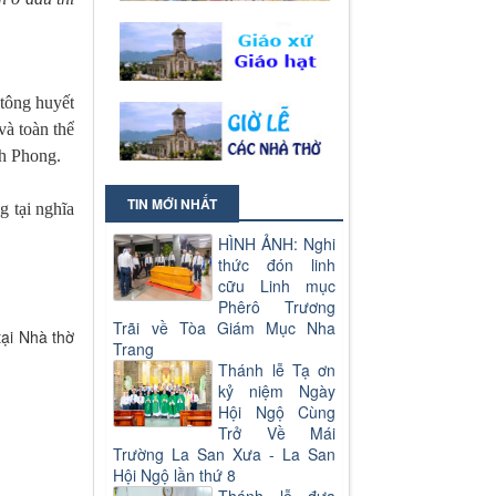
tông huyết
à toàn thể
nh Phong.
TIN MỚI NHẤT
g tại nghĩa
HÌNH ẢNH: Nghi
thức đón linh
cữu Linh mục
Phêrô Trương
Trãi về Tòa Giám Mục Nha
ại Nhà thờ
Trang
Thánh lễ Tạ ơn
kỷ niệm Ngày
Hội Ngộ Cùng
Trở Về Mái
Trường La San Xưa - La San
Hội Ngộ lần thứ 8