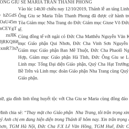
 ÔNG GIU SE MARIA TRẦN THANH PHONG
Vào lúc 14h30 chiều nay 12/10/2019, Thánh lễ an táng Lin
Ông Giu se Maria Trần Thanh Phong đã được cử hành trọ
Tòa Giám mục Nha Trang do Đức Giám mục Giuse Võ Đức
tế.
Cùng đồng tế với ngài có Đức Cha Matthêu Nguyễn Văn 
mục Giáo phận Qui Nhơn, Đức Cha Vinh Sơn Nguyễn
Giám mục Giáo phận Ban Mê Thuột, Đức Cha Phaolô Ng
Hợp, Giám mục Giáo phận Hà Tĩnh, Đức Ông Giu se L
Linh mục Tổng Đại diện Giáo phận, Quý Cha Hạt Trưởn
Bề Trên và Linh mục đoàn Giáo phận Nha Trang cùng Quý
Giáo phận.
ữ, gia đình linh tông huyết tộc với Cha Giu se Maria cùng đông đảo
inh chia sẻ:
“Thay mặt cho Giáo phận Nha Trang, tôi trân trọng xin
 Anh chị em đang hiện diện trong Thánh lễ hôm nay. Xin trân trọng 
hơn, TGM Hà Nội, Đức Cha F.X Lê Văn Hồng, TGM Huế, Đức Ch