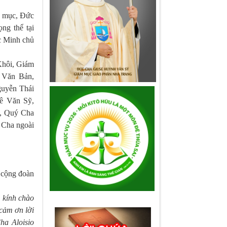
h mục, Đức
ng thể tại
 Minh chủ
Khôi, Giám
 Văn Bản,
uyễn Thái
ê Văn Sỹ,
g, Quý Cha
 Cha ngoài
 cộng đoàn
 kính chào
cảm ơn lời
a Aloisio