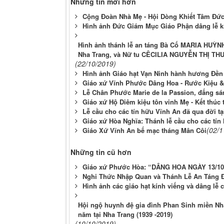
Những tin mới hơn
Cộng Đoàn Nhà Mẹ - Hội Dòng Khiết Tâm Đức
Hình ảnh Đức Giám Mục Giáo Phận dâng lễ kí
Hình ảnh thánh lễ an táng Bà Cố MARIA HUỲ
Nha Trang, và Nữ tu CÊCILIA NGUYỄN THỊ
(22/10/2019)
Hình ảnh Giáo hạt Vạn Ninh hành hương Đền
Giáo xứ Vĩnh Phước Dâng Hoa - Rước Kiệu &
Lễ Chân Phước Marie de la Passion, đấng sá
Giáo xứ Hộ Diêm kiệu tôn vinh Mẹ - Kết thúc
Lễ cầu cho các tín hữu Vĩnh An đã qua đời tạ
Giáo xứ Hòa Nghĩa: Thánh lễ cầu cho các tín
(02/1
Giáo Xứ Vĩnh An bế mạc tháng Mân Côi
Những tin cũ hơn
Giáo xứ Phước Hòa: “DÂNG HOA NGÀY 13/10
Nghi Thức Nhập Quan và Thánh Lễ An Táng 
Hình ảnh các giáo hạt kính viếng và dâng lễ
Hội ngộ huynh đệ gia đình Phan Sinh miền Nha
năm tại Nha Trang (1939 -2019)
(10/10/2019)