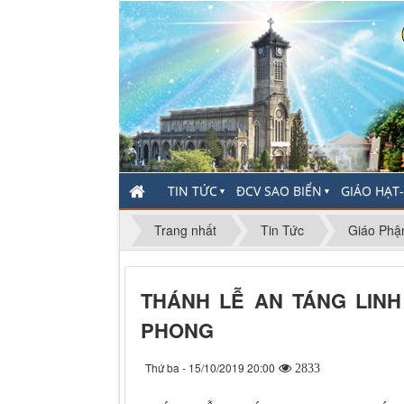
TIN TỨC
ĐCV SAO BIỂN
GIÁO HẠT
▼
▼
Trang nhất
Tin Tức
Giáo Phậ
THÁNH LỄ AN TÁNG LIN
PHONG
Thứ ba - 15/10/2019 20:00
2833