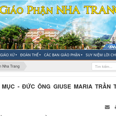
-GIÁO XỨ
ĐOÀN THỂ
CÁC BAN GIÁO PHẬN
SUY NIỆM LỜI C
▼
▼
▼
n Nha Trang
H MỤC - ĐỨC ÔNG GIUSE MARIA TRẦN 