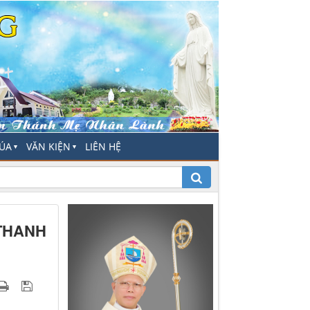
HÚA
VĂN KIỆN
LIÊN HỆ
▼
▼
THANH