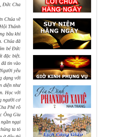
c, Đức Cha
ơn Chúa về
 Hội Thánh
ng bầu khí
a. Chúa đã
tấm bé Đức
 đặc biệt.
 đã tin vào
 Người yêu
g dạng với
n diện như
n. Học với
g người cơ
 Cha Phê rô
ức Ông Giu
 ngần ngại
húng ta tỏ
n ở đâu thì