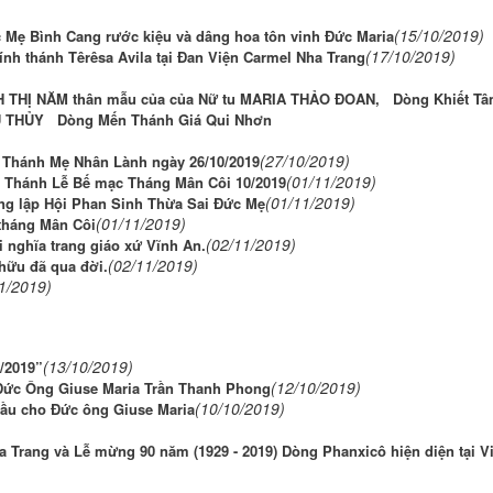
(15/10/2019)
 Mẹ Bình Cang rước kiệu và dâng hoa tôn vinh Đức Maria
(17/10/2019)
nh thánh Têrêsa Avila tại Đan Viện Carmel Nha Trang
NH THỊ NĂM thân mẫu của của Nữ tu MARIA THẢO ĐOAN, Dòng Khiết T
 THU THỦY Dòng Mến Thánh Giá Qui Nhơn
(27/10/2019)
 Thánh Mẹ Nhân Lành ngày 26/10/2019
(01/11/2019)
 Thánh Lễ Bế mạc Tháng Mân Côi 10/2019
(01/11/2019)
ng lập Hội Phan Sinh Thừa Sai Đức Mẹ
(01/11/2019)
 tháng Mân Côi
(02/11/2019)
i nghĩa trang giáo xứ Vĩnh An.
(02/11/2019)
 hữu đã qua đời.
1/2019)
(13/10/2019)
/2019”
(12/10/2019)
Đức Ông Giuse Maria Trần Thanh Phong
(10/10/2019)
 cầu cho Đức ông Giuse Maria
 Trang và Lễ mừng 90 năm (1929 - 2019) Dòng Phanxicô hiện diện tại Vi