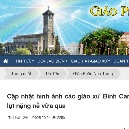
TIN TỨC
ĐCV SAO BIỂN
GIÁO HẠT-GIÁO XỨ
ĐOÀN T
▼
▼
▼
Trang nhất
Tin Tức
Giáo Phận Nha Trang
Cập nhật hình ảnh các giáo xứ Bình Ca
lụt nặng nề vừa qua
Thứ hai - 24/11/2025 20:04
2205