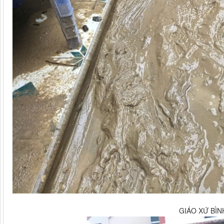
GIÁO XỨ BÌ