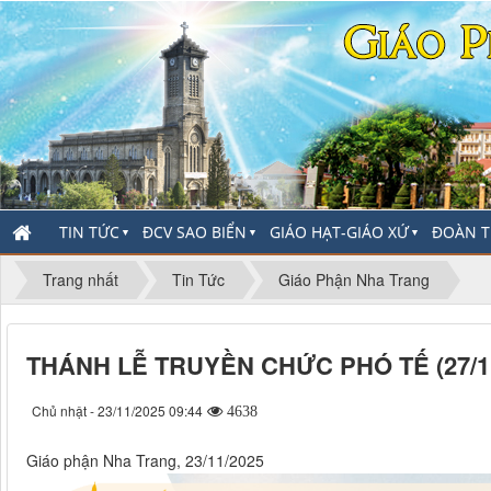
TIN TỨC
ĐCV SAO BIỂN
GIÁO HẠT-GIÁO XỨ
ĐOÀN T
▼
▼
▼
Trang nhất
Tin Tức
Giáo Phận Nha Trang
THÁNH LỄ TRUYỀN CHỨC PHÓ TẾ (27/11
Chủ nhật - 23/11/2025 09:44
4638
Giáo phận Nha Trang, 23/11/2025