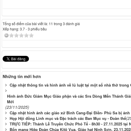
Tổng số điểm của bài viết là: 11 trong 3 đánh giá
Xếp hạng:
3.7
-
3
phiếu bầu
Những tin mới hơn
Cập nhật thông tin và hình ảnh về lũ luật tại một số nhà thờ trong
Hình ảnh Đức Giám Mục Giáo phận và các Srs Dòng Mến Thánh Giá N
Mới
(23/11/2025)
Cập nhật hình ảnh các giáo xứ Bình Cang-Đại Điền- Phù Sa bị ảnh
(2
Họp Hội đồng Linh mục và Đặc trách các Ban Mục vụ - Đoàn thể
TRỰC TIẾP: Thánh Lễ Truyền Chức Phó Tế - 8h30 - 27.11.2025 tại 
Bổn mạng Hiệp Đoàn Chúa Kitô Vua, Giáo hạt Ninh Sơn, 23.11.202