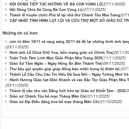
(27/11/2025)
HỘI DÒNG TIẾP TỤC HƯỚNG VỀ BÀ CON VÙNG LŨ
(27/11/2025)
Hội Dòng Chia Sẻ Cùng Bà Con Vùng Lũ
(27/
Thánh lễ truyền chức Phó tế tại nhà thờ Chánh Tòa Nha Trang
CẬP NHẬT TÌNH HÌNH LỤT LỘI VÀ CỨU TRỢ MỘT SỐ GIÁO XỨ T
Những tin cũ hơn
cơn lũ đêm 19/11 và rạng sáng 20/11 đã để lại những hình ảnh t
(23/11/2025)
(22/11/2
Hình ảnh Lễ Chúa Kitô Vua, bổn mạng giáo xứ Chính Tòa
(11/11/2025)
Tuần Tĩnh Tâm Linh Mục Giáo Phận Nha Trang 2025
(09/11/2025)
Giáo Xứ Tầm Ngân – Ngày Hồng Ân Bên Thánh Thể
(07/
Thư kêu gọi quyên góp giúp đồng bào miền trung bị thiên tai.
Thánh Lễ Cầu Cho Các Tín Hữu Đã Qua Đời – Ngày Tưởng Nhớ Và 
Hành Hương Giáo hạt Diên Khánh và các Sắc Tộc Giáo Phận Nha Tr
(03/11/2025)
(
Thánh lễ cầu cho các Đẳng linh hồn tại Giáo xứ Khiết Tâm - 2025
(01/11/2025)
Giáo xứ Chánh Tòa bế mạc Tháng Mân Côi
(31/10/2025)
Giáo xứ Đại Điền dâng hoa bế mạc tháng Mân Côi