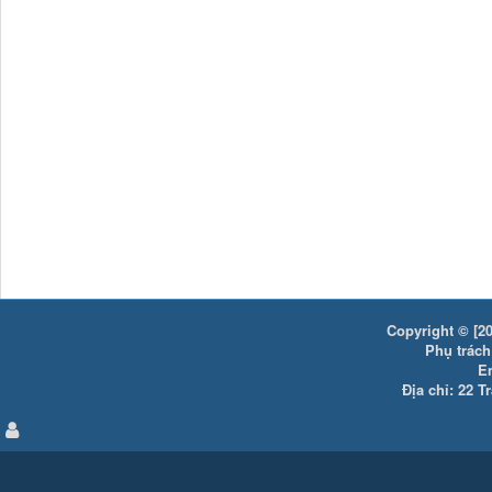
Copyright © [20
Phụ trách:
E
Địa chỉ: 22 