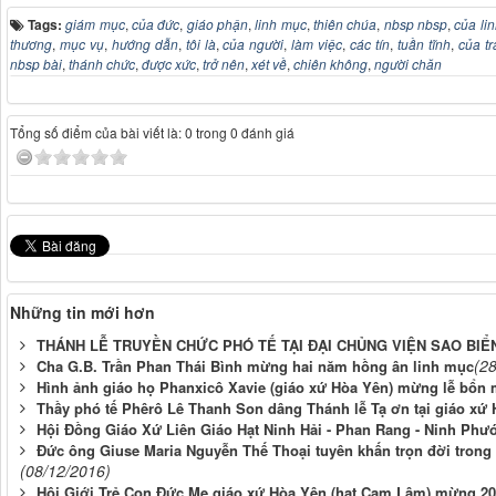
Tags:
giám mục
,
của đức
,
giáo phận
,
linh mục
,
thiên chúa
,
nbsp nbsp
,
của li
thương
,
mục vụ
,
hướng dẫn
,
tôi là
,
của người
,
làm việc
,
các tín
,
tuần tĩnh
,
của tr
nbsp bài
,
thánh chức
,
được xức
,
trở nên
,
xét về
,
chiên không
,
người chăn
Tổng số điểm của bài viết là: 0 trong 0 đánh giá
Những tin mới hơn
THÁNH LỄ TRUYỀN CHỨC PHÓ TẾ TẠI ĐẠI CHỦNG VIỆN SAO BIỂ
(2
Cha G.B. Trần Phan Thái Bình mừng hai năm hồng ân linh mục
Hình ảnh giáo họ Phanxicô Xavie (giáo xứ Hòa Yên) mừng lễ bổn 
Thầy phó tế Phêrô Lê Thanh Son dâng Thánh lễ Tạ ơn tại giáo xứ
Hội Đồng Giáo Xứ Liên Giáo Hạt Ninh Hải - Phan Rang - Ninh Ph
Đức ông Giuse Maria Nguyễn Thế Thoại tuyên khấn trọn đời trong
(08/12/2016)
Hội Giới Trẻ Con Đức Mẹ giáo xứ Hòa Yên (hạt Cam Lâm) mừng 20 