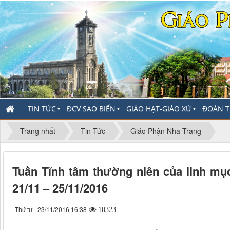
TIN TỨC
ĐCV SAO BIỂN
GIÁO HẠT-GIÁO XỨ
ĐOÀN T
▼
▼
▼
Trang nhất
Tin Tức
Giáo Phận Nha Trang
Tuần Tĩnh tâm thường niên của linh mụ
21/11 – 25/11/2016
Thứ tư - 23/11/2016 16:38
10323