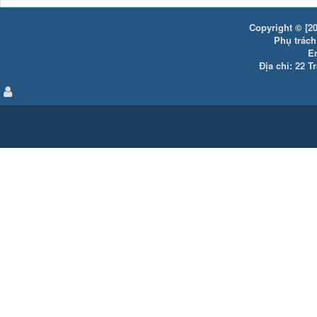
Copyright © [20
Phụ trách:
E
Địa chỉ: 22 