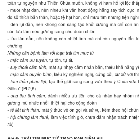
toàn tự nguyện như Thiên Chúa muốn, không vì ham hố lợi lộc thấp 
- muối nhạt dần, nên nhiều khi vẫn hoạt động hăng say tích cực, 
do sở thích bản thân, hoặc tệ hại hơn, chỉ mưu tìm những tiện nghi 
- đèn lụi dần, nên không còn sáng tạo khởi xướng mà chỉ còn a
còn lưu tâm nêu gương sáng cho đoàn chiên
-
lửa tàn dần, nên không còn nhiệt tình mà chỉ còn nguyên tắc,
chường
Những căn bệnh làm rối loạn trái tim mục tử
-
mặc cảm ưu tuyển
, tự tôn, tự ái,
-
suy thoái cảm tính
, mất sự nhạy cảm nhân bản, thiếu khả năng y
-
mặc cảm quyền bính
, kiêu kỳ nghiêm nghị, cứng cỏi, cư xử với t
-
tâm thần phân liệt
, tạo thế giới song song vừa theo ý Chúa vừa
Giêsu” (Pl 2,5)
-
ung thư tình cảm
, dành nhiều ưu tiên cho cá nhân hay nhóm n
gương mù nhức nhối, thiệt hại cho cộng đoàn
-
tê liệt tinh thần,
mất ý thức về ơn gọi và sứ vụ, kèm theo hội chứng
-
hội chứng làm thuê
, làm việc tính giờ, chưa đảm nhận trách nhiệm
tôi
)
Bài 6: TRÁI TIM MỤC TỬ TRAO BAN NIỀM VUI