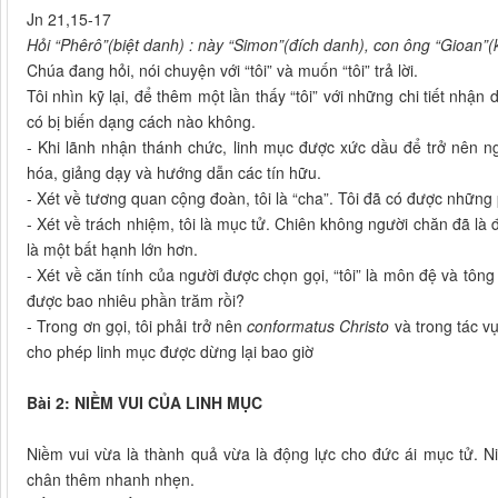
Jn 21,15-17
Hỏi “Phêrô”(biệt danh) : này “Simon”(đích danh), con ông “Gioan”(
Chúa đang hỏi, nói chuyện với “tôi” và muốn “tôi” trả lời.
Tôi nhìn kỹ lại, để thêm một lần thấy “tôi” với những chi tiết nhận
có bị biến dạng cách nào không.
- Khi lãnh nhận thánh chức, linh mục được xức dầu để trở nên ng
hóa, giảng dạy và hướng dẫn các tín hữu.
- Xét về tương quan cộng đoàn, tôi là “cha”. Tôi đã có được nhữn
- Xét về trách nhiệm, tôi là mục tử. Chiên không người chăn đã là
là một bất hạnh lớn hơn.
- Xét về căn tính của người được chọn gọi, “tôi” là môn đệ và tô
được bao nhiêu phần trăm rồi?
- Trong ơn gọi, tôi phải trở nên
conformatus Christo
và trong tác v
cho phép linh mục được dừng lại bao giờ
Bài 2: NIỀM VUI CỦA LINH MỤC
Niềm vui vừa là thành quả vừa là động lực cho đức ái mục tử. Ni
chân thêm nhanh nhẹn.