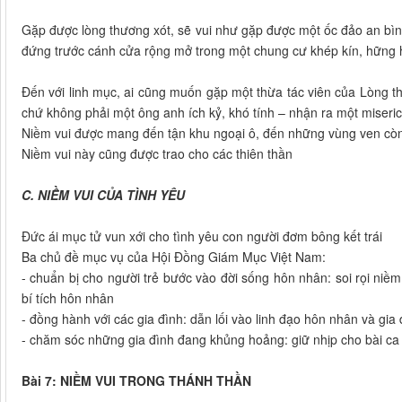
Gặp được lòng thương xót, sẽ vui như gặp được một ốc đảo an bìn
đứng trước cánh cửa rộng mở trong một chung cư khép kín, hững 
Đến với linh mục, ai cũng muốn gặp một thừa tác viên của Lòng t
chứ không phải một ông anh ích kỷ, khó tính – nhận ra một miserico
Niềm vui được mang đến tận khu ngoại ô, đến những vùng ven còn
Niềm vui này cũng được trao cho các thiên thần
C. NIỀM VUI CỦA TÌNH YÊU
Đức ái mục tử vun xới cho tình yêu con người đơm bông kết trái
Ba chủ đề mục vụ của Hội Đồng Giám Mục Việt Nam:
- chuẩn bị cho người trẻ bước vào đời sống hôn nhân: soi rọi niềm
bí tích hôn nhân
- đồng hành với các gia đình: dẫn lối vào linh đạo hôn nhân và gia 
- chăm sóc những gia đình đang khủng hoảng: giữ nhịp cho bài ca 
Bài 7: NIỀM VUI TRONG THÁNH THẦN