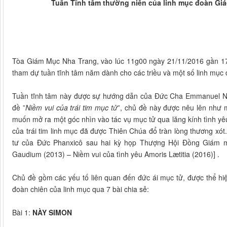
Tuần Tĩnh tâm thường niên của linh mục đoàn Giá
Tòa Giám Mục Nha Trang, vào lúc 11g00 ngày 21/11/2016 gần 17
tham dự tuần tĩnh tâm năm dành cho các triều và một số linh mục 
Tuần tĩnh tâm này được sự hướng dẫn của Đức Cha Emmanuel N
đề ”
Niềm vui của trái tim mục tử
”, chủ đề này được nêu lên như
muốn mở ra một góc nhìn vào tác vụ mục tử qua lăng kính tình yêu,
của trái tim linh mục đã được Thiên Chúa đổ tràn lòng thương x
tư của Đức Phanxicô sau hai kỳ họp Thượng Hội Đồng Giám mụ
Gaudium (2013) – Niềm vui của tình yêu Amoris Lætitia (2016)] .
Chủ đề gồm các yếu tố liên quan đến đức ái mục tử, được thể hi
đoàn chiên của linh mục qua 7 bài chia sẻ:
Bài 1:
NÀY SIMON