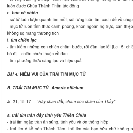
luôn được Chúa Thánh Thần tác động
e.
bảo vệ chiên
- sư tử luôn lượn quanh tìm mồi, sói rừng luôn tìm cách để vồ chụ
- mục tử luôn tỉnh thức canh phòng, khôn ngoan hộ trực, can thiệ
không sợ mang thương tích
f.
tìm chiên lạc
- tìm kiếm những con chiên chậm bước, rời đàn, lạc lối [Lc 15: chi
bỏ đi] - chiên chưa thuộc về đàn
- tìm phương thức sáng tạo và hiệu quả
Bài 4:
NIỀM VUI CỦA TRÁI TIM MỤC TỬ
B. TRÁI TIM MỤC TỬ Amoris officium
Jn 21, 15-17 “
Hãy chăn dắt, chăm sóc chiên của Thầy”
a. trái tim tràn đầy tình yêu Thiên Chúa
- trái tim ngập tràn ân sủng, tình yêu và ơn thông hiệp
- trái tim ở kề bên Thánh Tâm, trái tim của bạn hữu chứ không phả