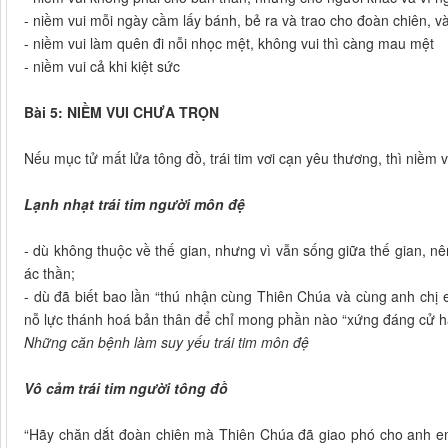
- niềm vui mỗi ngày cầm lấy bánh, bẻ ra và trao cho đoàn chiên, v
- niềm vui làm quên đi nỗi nhọc mệt, không vui thì càng mau mệt
- niềm vui cả khi kiệt sức
Bài 5: NIỀM VUI CHƯA TRỌN
Nếu mục tử mất lửa tông đồ, trái tim vơi cạn yêu thương, thì niềm 
Lạnh nhạt trái tim người môn đệ
- dù không thuộc về thế gian, nhưng vì vẫn sống giữa thế gian, 
ác thần;
- dù đã biết bao lần “thú nhận cùng Thiên Chúa và cùng anh chị 
nỗ lực thánh hoá bản thân để chỉ mong phần nào “xứng đáng cử 
Những căn bệnh làm suy yếu trái tim môn đệ
Vô cảm trái tim người tông đồ
“Hãy chăn dắt đoàn chiên mà Thiên Chúa đã giao phó cho anh em