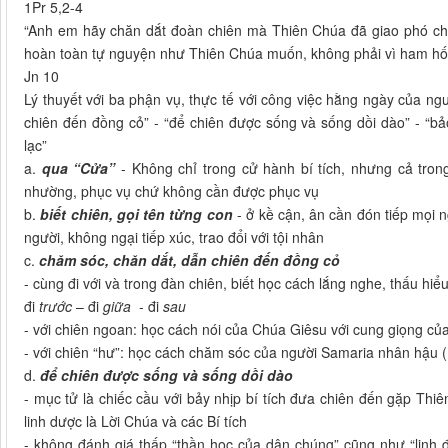
1Pr 5,2-4
“Anh em hãy chăn dắt đoàn chiên mà Thiên Chúa đã giao phó ch
hoàn toàn tự nguyện như Thiên Chúa muốn, không phải vì ham hố lợi
Jn 10
Lý thuyết với ba phận vụ, thực tế với công việc hằng ngày của ngư
chiên đến đồng cỏ” - “để chiên được sống và sống dồi dào” - “bảo
lạc”
a.
qua “Cửa”
- Không chỉ trong cử hành bí tích, nhưng cả trong
nhường, phục vụ chứ không cần được phục vụ
b.
biết chiên, gọi tên từng con
- ở kề cận, ân cần đón tiếp mọi 
người, không ngại tiếp xúc, trao đổi với tội nhân
c.
chăm sóc, chăn dắt,
dẫn chiên đến đồng cỏ
- cùng đi với và trong đàn chiên, biết học cách lắng nghe, thấu h
đi
trước
– đi
giữa
- đi
sau
- với chiên ngoan: học cách nói của Chúa Giêsu với cung giọng củ
- với chiên “hư”: học cách chăm sóc của người Samaria nhân hậu 
d.
để chiên được sống và sống dồi dào
- mục tử là chiếc cầu với bảy nhịp bí tích đưa chiên đến gặp Thi
linh dược là Lời Chúa và các Bí tích
- không đánh giá thấp “thần học của dân chúng” cũng như “linh 