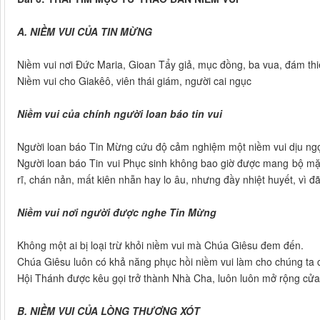
A. NIỀM VUI CỦA TIN MỪNG
Niềm vui nơi Đức Maria, Gioan Tẩy giả, mục đồng, ba vua, đám thi
Niềm vui cho Giakêô, viên thái giám, người cai ngục
Niềm vui của chính người loan báo tin vui
Người loan báo Tin Mừng cứu độ cảm nghiệm một niềm vui dịu ngọt
Người loan báo Tin vui Phục sinh không bao giờ được mang bộ mặ
rĩ, chán nản, mất kiên nhẫn hay lo âu, nhưng đầy nhiệt huyết, vì 
Niềm vui nơi người được nghe Tin Mừng
Không một ai bị loại trừ khỏi niềm vui mà Chúa Giêsu đem đến.
Chúa Giêsu luôn có khả năng phục hồi niềm vui làm cho chúng ta c
Hội Thánh được kêu gọi trở thành Nhà Cha, luôn luôn mở rộng cửa
B. NIỀM VUI CỦA LÒNG THƯƠNG XÓT