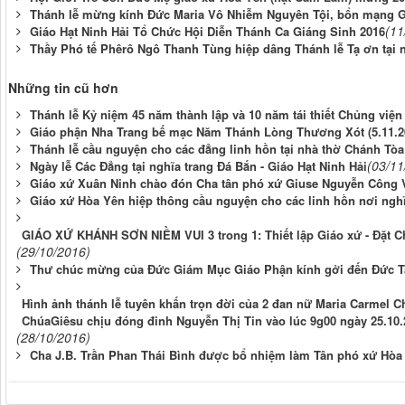
Thánh lễ mừng kính Đức Maria Vô Nhiễm Nguyên Tội, bổn mạng G
(11
Giáo Hạt Ninh Hải Tổ Chức Hội Diễn Thánh Ca Giáng Sinh 2016
Thầy Phó tế Phêrô Ngô Thanh Tùng hiệp dâng Thánh lễ Tạ ơn tại 
Những tin cũ hơn
Thánh lễ Kỷ niệm 45 năm thành lập và 10 năm tái thiết Chủng việ
Giáo phận Nha Trang bế mạc Năm Thánh Lòng Thương Xót (5.11.2
Thánh lễ cầu nguyện cho các đẳng linh hồn tại nhà thờ Chánh Tòa 
(03/11
Ngày lễ Các Đẳng tại nghĩa trang Đá Bắn - Giáo Hạt Ninh Hải
Giáo xứ Xuân Ninh chào đón Cha tân phó xứ Giuse Nguyễn Công 
Giáo xứ Hòa Yên hiệp thông cầu nguyện cho các linh hồn nơi nghĩ
GIÁO XỨ KHÁNH SƠN NIỀM VUI 3 trong 1: Thiết lập Giáo xứ - Đặt 
(29/10/2016)
Thư chúc mừng của Đức Giám Mục Giáo Phận kính gởi đến Đức 
Hình ảnh thánh lễ tuyên khấn trọn đời của 2 đan nữ Maria Carmel C
ChúaGiêsu chịu đóng đinh Nguyễn Thị Tin vào lúc 9g00 ngày 25.10
(28/10/2016)
Cha J.B. Trần Phan Thái Bình được bổ nhiệm làm Tân phó xứ Hòa