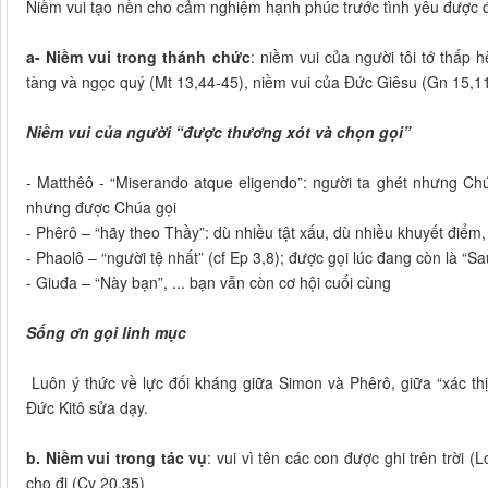
Niềm vui tạo nền cho cảm nghiệm hạnh phúc trước tình yêu được 
a- Niềm vui trong thánh chức
: niềm vui của người tôi tớ thấp 
tàng và ngọc quý (Mt 13,44-45), niềm vui của Đức Giêsu (Gn 15,11
Niềm vui của người “được thương xót và chọn gọi”
- Matthêô - “Miserando atque eligendo”: người ta ghét nhưng C
nhưng được Chúa gọi
- Phêrô – “hãy theo Thầy”: dù nhiều tật xấu, dù nhiều khuyết điểm
- Phaolô – “người tệ nhất” (cf Ep 3,8); được gọi lúc đang còn là “S
- Giuđa – “Này bạn”, ... bạn vẫn còn cơ hội cuối cùng
Sống ơn gọi linh mục
Luôn ý thức về lực đối kháng giữa Simon và Phêrô, giữa “xác thị
Đức Kitô sửa dạy.
b. Niềm vui trong tác vụ
: vui vì tên các con được ghi trên trời 
cho đi (Cv 20,35)