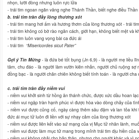
nhọn, lưỡi đòng nhưng luôn rực lửa
- trái tim ngoan ngãn vâng nghe Thánh Thần, biết nghe điều Thần 
b. trái tim tràn đầy lòng thương xót
- trái tim mang hơi ấm và hương thơm của lòng thương xót - trái tim
- trái tim không có bờ rào ngăn cách, giới hạn, không biết mệt và 
- trái tim luôn vang vọng bài ca đức ái
- trái tim
“Misericordes sicut Pater”
Gợi ý Tin Mừng
- là đứa bé tốt bụng (Jn 6,9) - là người mẹ liều lĩ
tâm, chu đáo - là người làm vườn kiên nhẫn, người chủ ruộng sợ n
đồng bạc - là người chăn chiên không biết tính toán - là người cha 
c. trái tim tràn đầy niềm vui
- niềm vui khởi sinh từ hồng ân thánh chức, được xức dầu hoan lạc
- niềm vui ngập tràn hạnh phúc vì được hòa vào dòng chảy của tìn
- niềm vui được củng cố, ngày càng thêm sâu đậm và lan tỏa khi 
đức ái mục tử luôn đi liền với sự nhạy cảm của lòng thương xót
- niềm vui được liên kết vào sứ mạng của vị Mục tử nhân lành, m
- niềm vui được làm mục tử mang trong mỉnh trái tim dịu hiền của 
- niềm vui không phải cho bản thân, nhưng cho người khác và vì n