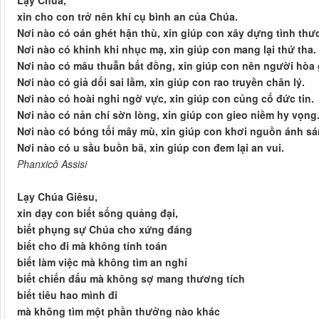
Lạy Chúa,
xin cho con trở nên khí cụ bình an của Chúa.
Nơi nào có oán ghét hận thù, xin giúp con xây dựng tình thư
Nơi nào có khinh khi nhục mạ, xin giúp con mang lại thứ tha.
Nơi nào có mâu thuẫn bất đồng, xin giúp con nên người hòa g
Nơi nào có giả dối sai lầm, xin giúp con rao truyền chân lý.
Nơi nào có hoài nghi ngờ vực, xin giúp con củng cố đức tin.
Nơi nào có nản chí sờn lòng, xin giúp con gieo niềm hy vọng
Nơi nào có bóng tối mây mù, xin giúp con khơi nguồn ánh sá
Nơi nào có u sầu buồn bã, xin giúp con đem lại an vui.
Phanxicô Assisi
Lạy Chúa Giêsu,
xin dạy con biết sống quảng đại,
biết phụng sự Chúa cho xứng đáng
biết cho đi mà không tính toán
biết làm việc mà không tìm an nghỉ
biết chiến đấu mà không sợ mang thương tích
biết tiêu hao mình đi
mà không tìm một phần thưởng nào khác