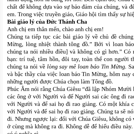
chất để không dựa vào sự bảo đảm của chúng, và để
em. Trong việc truyền giáo, Giáo hội tìm thấy sự hi
Bài giáo lý của Đức Thánh Cha
Anh chị em thân mến, chào anh chị em!
Chúng ta tiếp tục các bài giáo lý về chủ đề chún
Mừng, lòng nhiệt thành tông đồ.” Bởi vì loan bá
chúng ta nói nhiều điều] và không có gì hơn.” Có
bạn: trí tuệ, tâm hồn, đôi tay, toàn thể con ngườ
chúng ta nói về
lòng
say mê loan báo Tin Mừng.
Sa
và bậc thầy của việc loan báo Tin Mừng, hôm nay 
những người được Chúa chọn làm Tông đồ.
Phúc Âm nói rằng Chúa Giêsu “đã lập Nhóm Mười ha
các ông ở với Người và để Người sai các ông đi ra
với Người và để sai họ đi rao giảng. Có một khía
với Người và để sai họ đi rao giảng. Chúng ta sẽ nói
đi. Nhưng ngược lại: đối với Chúa Giêsu, không có
ở cùng mà không ra đi. Không dễ để hiểu điều này.
có ý nghĩa gì.