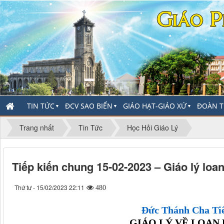
TIN TỨC
ĐCV SAO BIỂN
GIÁO HẠT-GIÁO XỨ
ĐOÀN T
▼
▼
▼
Trang nhất
Tin Tức
Học Hỏi Giáo Lý
Tiếp kiến chung 15-02-2023 – Giáo lý lo
Thứ tư - 15/02/2023 22:11
480
Đức Thánh Cha Ti
GIÁO LÝ VỀ LOAN