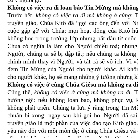
Không có việc ra đi loan báo Tin Mừng mà khôn
Trước hết,
không có việc ra đi mà không ở cùng
: 
truyền giáo, Chúa Kitô đã “gọi các ông đến với Ng
cuộc gặp gỡ với Chúa; mọi hoạt động của Kitô hữu
không học trong trường lớp nhưng bắt đầu từ cuộc
Chúa có nghĩa là làm cho Người chiếu toả; nhưng
Người, chúng ta sẽ bị dập tắt; nếu chúng ta khôn
chính mình thay vì Người, và tất cả sẽ vô ích. Vì 
đem Tin Mừng của Người cho người khác. Ai khô
cho người khác, họ sẽ mang những ý tưởng nhưng k
Không có việc ở cùng Chúa Giêsu mà không ra đ
Cũng thế,
không có việc ở cùng mà không ra đi
. 
hướng nội: nếu không loan báo, không phục vụ, k
không phát triển. Chúng ta lưu ý rằng trong Tin M
chuẩn bị xong: ngay sau khi gọi họ, Người đã sai
truyền giáo là một phần của việc đào tạo Kitô giáo
yếu này đối với mỗi môn đệ: ở cùng Chúa Giêsu và 