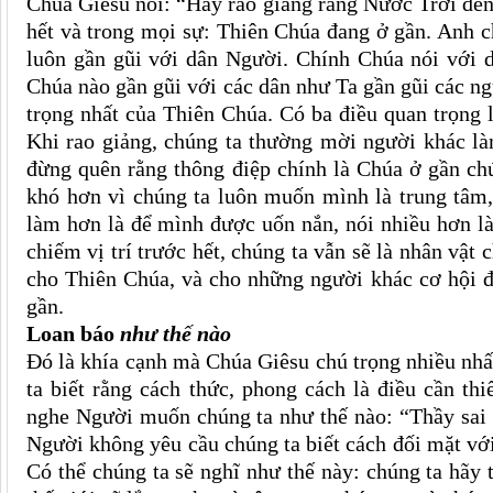
Chúa Giêsu nói: “Hãy rao giảng rằng Nước Trời đến 
hết và trong mọi sự: Thiên Chúa đang ở gần. Anh 
luôn gần gũi với dân Người. Chính Chúa nói với 
Chúa nào gần gũi với các dân như Ta gần gũi các n
trọng nhất của Thiên Chúa. Có ba điều quan trọng l
Khi rao giảng, chúng ta thường mời người khác là
đừng quên rằng thông điệp chính là Chúa ở gần ch
khó hơn vì chúng ta luôn muốn mình là trung tâm,
làm hơn là để mình được uốn nắn, nói nhiều hơn l
chiếm vị trí trước hết, chúng ta vẫn sẽ là nhân vật 
cho Thiên Chúa, và cho những người khác cơ hội 
gần.
Loan báo
như thế nào
Đó là khía cạnh mà Chúa Giêsu chú trọng nhiều nhấ
ta biết rằng cách thức, phong cách là điều cần th
nghe Người muốn chúng ta như thế nào: “Thầy sai a
Người không yêu cầu chúng ta biết cách đối mặt với 
Có thể chúng ta sẽ nghĩ như thế này: chúng ta hãy t