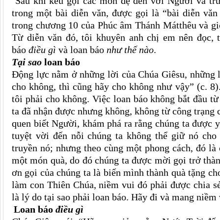
Sau khi kêu gọi các môn đệ đến với Người và trướ
trong một bài diễn văn, được gọi là “bài diễn văn
trong chương 10 của Phúc âm Thánh Mátthêu và g
Từ diễn văn đó, tôi khuyên anh chị em nên đọc, t
báo
điều gì
và loan báo
như thế nào
.
Tại sao
loan báo
Động lực nằm ở những lời của Chúa Giêsu, những 
cho không, thì cũng hãy cho không như vậy” (c. 8)
tôi phải cho không. Việc loan báo không bắt đầu t
ta đã nhận được nhưng không, không từ công trạng 
quen biết Người, khám phá ra rằng chúng ta được 
tuyệt vời đến nỗi chúng ta không thể giữ nó cho
truyền nó; nhưng theo cùng một phong cách, đó là
một món quà, do đó chúng ta được mời gọi trở thà
ơn gọi của chúng ta là biến mình thành quà tặng c
làm con Thiên Chúa, niềm vui đó phải được chia s
là lý do tại sao phải loan báo. Hãy đi và mang niềm
Loan báo
điều gì