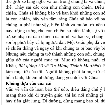
thế giới sẽ lắng nghe và tôn trọng chúng ta và chún
thế. Thầy sai các con như những con chiên. Điề
chiên, Chúa sẽ không bảo vệ bạn khỏi những con s
là con chiên, hãy yên tâm rằng Chúa sẽ bảo vệ b
chúng ta phải như vậy, hiền lành và muốn trở nên t
này tượng trưng cho con chiên: sự hiền lành, sự vô 
tử, sẽ nhận ra đàn chiên của mình và bảo vệ chúng 
sói bị phơi bày và bị ngược đãi. Một Giáo phụ đã vi
sẽ chiến thắng và ngay cả khi chúng ta bị bao vây b
Nhưng nếu chúng ta trở thành những con sói, chúng t
giúp đỡ của người mục tử. Mục tử không nuôi c
Khẩu,
Bài giảng 33 về Tin Mừng Thánh Matthêu
).
làm mục tử của tôi. Người không phải là mục tử củ
hiền lành, khiêm nhường, đáng yêu đối với Chúa.
Không dựa vào của cải
Vẫn về vấn đề loan báo
thế nào
, điều đáng chú ý 
mang theo khi đi truyền giáo, thì lại nói những gì
hay tiền giắt lưng. Đi đường, đừng mang bao bị, đ