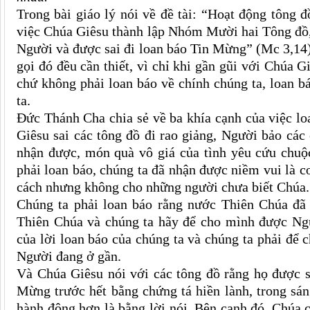
Trong bài giáo lý nói về đề tài: “Hoạt động tông 
việc Chúa Giêsu thành lập Nhóm Mười hai Tông đồ
Người và được sai đi loan báo Tin Mừng” (Mc 3,14)
gọi đó đều cần thiết, vì chỉ khi gần gũi với Chúa 
chứ không phải loan báo về chính chúng ta, loan b
ta.
Đức Thánh Cha chia sẻ về ba khía cạnh của việc lo
Giêsu sai các tông đồ đi rao giảng, Người bảo cá
nhận được, món quà vô giá của tình yêu cứu chuộ
phải loan báo, chúng ta đã nhận được niềm vui là 
cách nhưng không cho những người chưa biết Chúa.
Chúng ta phải loan báo rằng nước Thiên Chúa đã 
Thiên Chúa và chúng ta hãy để cho mình được Ngư
của lời loan báo của chúng ta và chúng ta phải để
Người đang ở gần.
Và Chúa Giêsu nói với các tông đồ rằng họ được sa
Mừng trước hết bằng chứng tá hiền lành, trong sán
hành động hơn là bằng lời nói. Bên cạnh đó, Chúa c