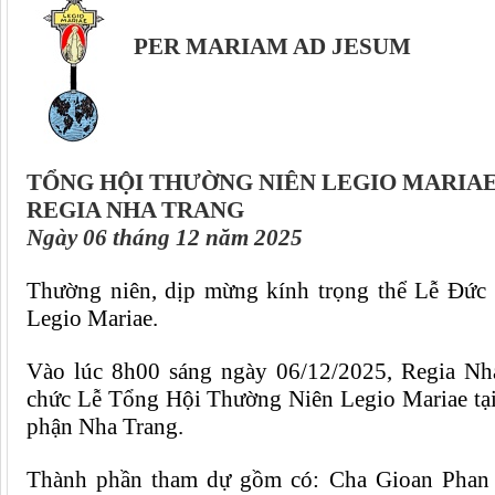
PER MARIAM AD JESUM
TỔNG HỘI THƯỜNG NIÊN LEGIO MARIA
REGIA NHA TRANG
Ngày 06 tháng 12 năm 2025
Thường niên,
dịp mừng
kính
trọng thể
Lễ Đức
Legio Mariae.
V
ào lúc 8h00 sáng ngày 0
6
/12/20
25
, Regia N
chức
Lễ
Tổng
H
ội
T
hường
N
iên Legio Mariae tạ
phận Nha Trang
.
Thành phần tham dự gồm có: C
ha Gi
oan Phan