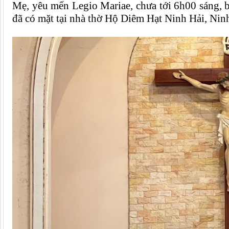
Mẹ, yêu mến Legio Mariae, c
hưa tới 6
h00 sáng
, 
đã có mặt tại nhà thờ
Hộ Diêm Hạt Ninh Hải, Ninh