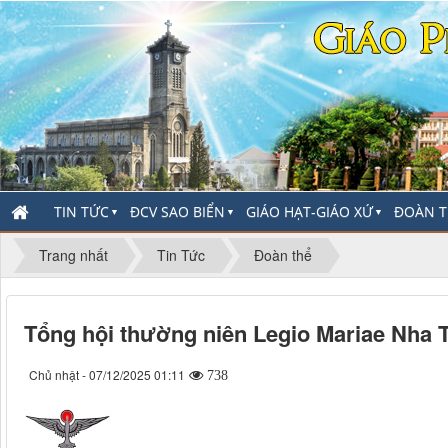
TIN TỨC
ĐCV SAO BIỂN
GIÁO HẠT-GIÁO XỨ
ĐOÀN T
▼
▼
▼
Trang nhất
Tin Tức
Đoàn thể
Tổng hội thường niên Legio Mariae Nha 
Chủ nhật - 07/12/2025 01:11
738