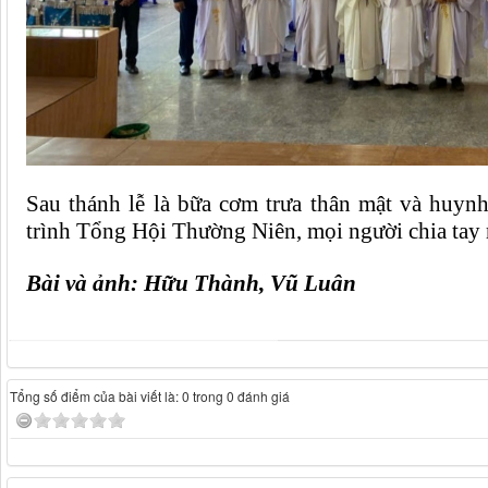
Sau thánh lễ là bữa cơm trưa thân mật và huynh
trình Tổng
H
ội
T
hường
N
iên
,
mọi người
chia tay
Bài và ảnh:
Hữu Thành, Vũ Luân
Tổng số điểm của bài viết là: 0 trong 0 đánh giá