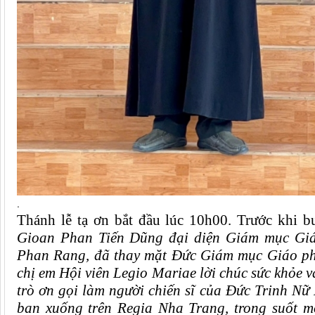
.
Thánh lễ
tạ ơn
bắt đầu lúc
10
h
0
0
. Trước khi 
Gi
oan Phan Tiến Dũng đại diện G
iám mục Gi
Phan Rang, đã thay mặt Đức Giám mục Giáo ph
chị em Hội viên Legio Mariae lời chúc sức khỏe v
trò ơn gọi làm người chiến sĩ của Đức Trinh N
ban xuống trên Regia Nha Trang, trong suốt mộ