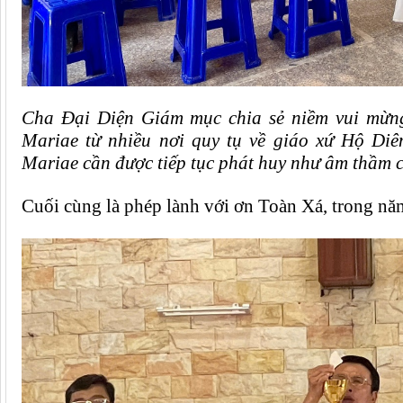
Cha Đại Diện Giám mục
chia sẻ niềm vui mừ
Mariae từ nhiều nơi quy tụ về giáo xứ
Hộ Diê
Mariae cần được tiếp tục phát huy như âm thầm cô
Cuối cùng
là
phép lành
với ơn
Toàn Xá, trong nă