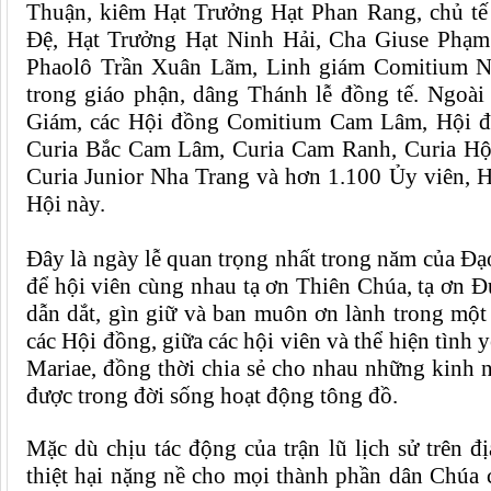
Thuận, kiêm Hạt Trưởng Hạt Phan Rang, chủ tế
Đệ,
Hạt Trưởng Hạt Ninh Hải, Cha Giuse Phạm
Phaolô Trần Xuân Lãm, Linh giám Comitium 
trong giáo phận
,
dâng
T
hánh lễ đồng tế. Ngoài 
Giám,
các Hội đồng
Comitium
Cam
Lâm
,
Hội
đ
Curia
Bắc Cam Lâm,
Curia
Cam Ranh,
Curia
Hộ
Curia Junior Nha Trang và hơn
1.1
00
Ủy
viên,
H
ội này.
Đây là
ngày lễ
quan trọng nhất trong năm của
Đạ
để
hội viên
cùng nhau t
ạ ơn Thiên Chúa, tạ ơn Đ
dẫn dắt, gìn giữ và ban
muôn
ơn
lành
trong một
các Hội đồng, giữa các hội viên và thể hiện tình 
Mariae, đồng thời chia sẻ cho nhau những kinh 
được trong đời sống hoạt động tông đồ.
Mặc dù chịu tác động của trận lũ lịch sử trên 
thiệt hại nặng nề cho mọi thành phần dân Chúa 