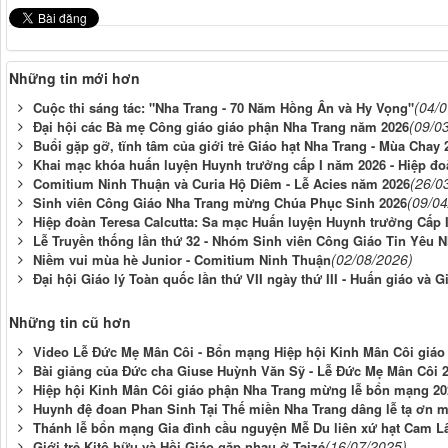
Những tin mới hơn
(04/
Cuộc thi sáng tác: "Nha Trang - 70 Năm Hồng Ân và Hy Vọng"
(09/0
Đại hội các Bà mẹ Công giáo giáo phận Nha Trang năm 2026
Buổi gặp gỡ, tĩnh tâm của giới trẻ Giáo hạt Nha Trang - Mùa Chay 
Khai mạc khóa huấn luyện Huynh trưởng cấp I năm 2026 - Hiệp đo
(26/0
Comitium Ninh Thuận và Curia Hộ Diêm - Lễ Acies năm 2026
(09/04
Sinh viên Công Giáo Nha Trang mừng Chúa Phục Sinh 2026
Hiệp đoàn Teresa Calcutta: Sa mạc Huấn luyện Huynh trưởng Cấp 
Lễ Truyền thống lần thứ 32 - Nhóm Sinh viên Công Giáo Tin Yêu 
(02/08/2026)
Niềm vui mùa hè Junior - Comitium Ninh Thuận
Đại hội Giáo lý Toàn quốc lần thứ VII ngày thứ III - Huấn giáo và G
Những tin cũ hơn
Video Lễ Đức Mẹ Mân Côi - Bổn mạng Hiệp hội Kinh Mân Côi giáo
Bài giảng của Đức cha Giuse Huỳnh Văn Sỹ - Lễ Đức Mẹ Mân Côi 
Hiệp hội Kinh Mân Côi giáo phận Nha Trang mừng lễ bổn mạng 20
Huynh đệ đoan Phan Sinh Tại Thế miền Nha Trang dâng lễ tạ ơn
Thánh lễ bổn mạng Gia đình cầu nguyện Mễ Du liên xứ hạt Cam 
(16/07/2025)
Giới trẻ Kitô hữu và Hồi Giáo gặp nhau ở Taizé