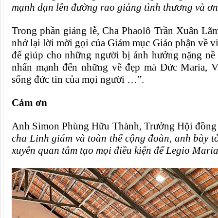
mạnh dạn lên đường rao giảng tình thương và ơn
T
rong phần giảng lễ,
C
ha
Phaolô Trần Xuân Lã
nhở lại lời mời gọi của Giám mục Giáo phận về v
để giúp cho những người bị ảnh hưởng nặng nề 
nhấn mạnh đến những vẽ đẹp mà Đức Maria, Vô
sống đức tin của mọi người …”.
Cảm ơn
Anh
Simon Phùng Hữu Thành
,
T
rưởng Hội đồng
cha Linh giám và toàn thể cộng đoàn, anh bày t
xuyên quan tâm tạo mọi điều kiện để Legio Mari