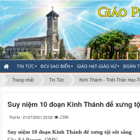
TIN TỨC
ĐCV SAO BIỂN
GIÁO HẠT-GIÁO XỨ
ĐOÀN T
▼
▼
▼
Trang nhất
Tin Tức
Kinh Thánh - Triết-Thần Học-
Suy niệm 10 đoạn Kinh Thánh để xưng tộ
Thứ tư - 21/07/2021 22:02
2390
Suy niệm 10 đoạn Kinh Thánh để xưng tội sốt sắng
Cha Ed Broom, OMV