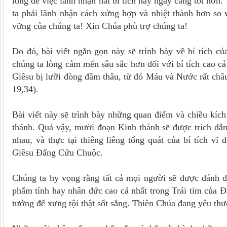
lòng để việc lãnh nhận hai bí tích này ngày càng tốt hơn. 
ta phải lãnh nhận cách xứng hợp và nhiệt thành hơn so v
vững của chúng ta! Xin Chúa phù trợ chúng ta!
Do đó, bài viết ngắn gọn này sẽ trình bày về bí tích c
chúng ta lòng cảm mến sâu sắc hơn đối với bí tích cao cả
Giêsu bị lưỡi đòng đâm thâu, từ đó Máu và Nước rất châu
19,34).
Bài viết này sẽ trình bày những quan điểm và chiều kích
thánh. Quả vậy, mười đoạn Kinh thánh sẽ được trích dẫn 
nhau, và thực tại thiêng liêng tổng quát của bí tích vĩ
Giêsu Đấng Cứu Chuộc.
Chúng ta hy vọng rằng tất cả mọi người sẽ được đánh độ
phẩm tính hay nhân đức cao cả nhất trong Trái tim của 
tưởng để xưng tội thật sốt sắng. Thiên Chúa đang yêu th