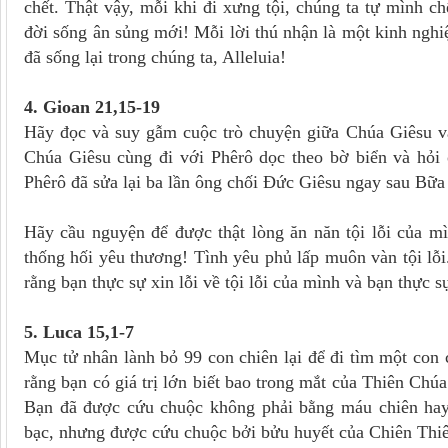
chết. Thật vậy, mỗi khi đi xưng tội, chúng ta tự mình ch
đời sống ân sủng mới! Mỗi lời thú nhận là một kinh ng
đã sống lại trong chúng ta, Alleluia!
4. Gioan 21,15-19
Hãy đọc và suy gẫm cuộc trò chuyện giữa Chúa Giêsu và
Chúa Giêsu cùng đi với Phêrô dọc theo bờ biển và hỏi 
Phêrô đã sửa lại ba lần ông chối Đức Giêsu ngay sau Bữa 
Hãy cầu nguyện để được thật lòng ăn năn tội lỗi của m
thống hối yêu thương! Tình yêu phủ lấp muôn vàn tội lỗi
rằng bạn thực sự xin lỗi về tội lỗi của mình và bạn thực s
5. Luca 15,1-7
Mục tử nhân lành bỏ 99 con chiên lại để đi tìm một con c
rằng bạn có giá trị lớn biết bao trong mắt của Thiên Chúa
Bạn đã được cứu chuộc không phải bằng máu chiên hay
bạc, nhưng được cứu chuộc bởi bửu huyết của Chiên Thiên