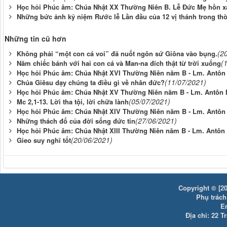
Học hỏi Phúc âm: Chúa Nhật XX Thường Niên B. Lễ Đức Mẹ hồn xá
Những bức ảnh kỷ niệm Rước lễ Lần đầu của 12 vị thánh trong thờ
Những tin cũ hơn
(2
Không phải “một con cá voi” đã nuốt ngôn sứ Giôna vào bụng.
(
Năm chiếc bánh với hai con cá và Man-na đích thật từ trời xuống
Học hỏi Phúc âm: Chúa Nhật XVI Thường Niên năm B - Lm. Antôn 
(11/07/2021)
Chúa Giêsu dạy chúng ta điều gì về nhân đức?
Học hỏi Phúc âm: Chúa Nhật XV Thường Niên năm B - Lm. Antôn 
(05/07/2021)
Mc 2,1-13. Lời tha tội, lời chữa lành
Học hỏi Phúc âm: Chúa Nhật XIV Thường Niên năm B - Lm. Antôn 
(27/06/2021)
Những thách đố của đời sống đức tin
Học hỏi Phúc âm: Chúa Nhật XIII Thường Niên năm B - Lm. Antôn
(20/06/2021)
Gieo suy nghĩ tốt
Copyright © [20
Phụ trách:
E
Địa chỉ: 22 