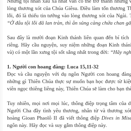
Những tội nhân xấu xa nhất vẫn có thể trở thành những vị
lòng thương xót của Chúa Giêsu. Điều làm tổn thương T
lỗi, đó là thiếu tin tưởng vào lòng thương xót của Ngài.
“Ở đâu tội lỗi đã lan tràn, thì ân sủng càng chứa chan g
Sau đây là mười đoạn Kinh thánh liên quan đến bí tích 
riêng. Hãy cầu nguyện, suy niệm những đoạn Kinh thánh
và) có một lần xưng tội sốt sắng nhất trong đời:
“Hãy ngh
1. Người con hoang đàng: Luca 15,11-32
Đọc và cầu nguyện với dụ ngôn Người con hoang đàng 
những gì Thiên Chúa thực sự muốn bạn học được từ kiệt
viên ngọc thiêng liêng này, Thiên Chúa sẽ làm cho bạn t
Tuy nhiên, mọi nơi mọi lúc, thông điệp trọng tâm của 
Người Cha đầy tình yêu thương, nhân từ và thương xót 
hoàng Gioan Phaolô II đã viết thông điệp
Dives in Mise
ngôn này. Hãy đọc và suy gẫm thông điệp này.