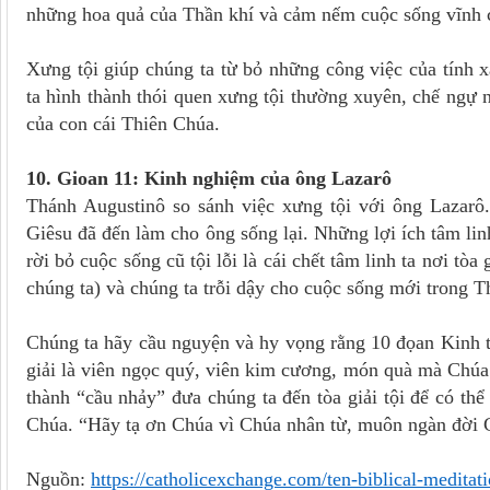
những hoa quả của Thần khí và cảm nếm cuộc sống vĩnh 
Xưng tội giúp chúng ta từ bỏ những công việc của tính 
ta hình thành thói quen xưng tội thường xuyên, chế ngự 
của con cái Thiên Chúa.
10. Gioan 11: Kinh nghiệm của ông Lazarô
Thánh Augustinô so sánh việc xưng tội với ông Lazarô
Giêsu đã đến làm cho ông sống lại. Những lợi ích tâm linh
rời bỏ cuộc sống cũ tội lỗi là cái chết tâm linh ta nơi tòa
chúng ta) và chúng ta trỗi dậy cho cuộc sống mới trong T
Chúng ta hãy cầu nguyện và hy vọng rằng 10 đọan Kinh th
giải là viên ngọc quý, viên kim cương, món quà mà Chúa 
thành “cầu nhảy” đưa chúng ta đến tòa giải tội để có t
Chúa. “Hãy tạ ơn Chúa vì Chúa nhân từ, muôn ngàn đời C
Nguồn:
https://catholicexchange.com/ten-biblical-medita