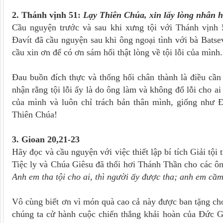
2. Thánh vịnh 51:
Lạy Thiên Chúa, xin lấy lòng nhân 
Cầu nguyện trước và sau khi xưng tội với Thánh vịnh
Đavít đã cầu nguyện sau khi ông ngoại tình với bà Batse
cầu xin ơn để có ơn sám hối thật lòng về tội lỗi của mình.
Đau buồn đích thực và thống hối chân thành là điều cần 
nhận rằng tội lỗi ấy là do ông làm và không đổ lỗi cho a
của mình và luôn chỉ trách bản thân mình, giống như Đ
Thiên Chúa!
3. Gioan 20,21-23
Hãy đọc và cầu nguyện với việc thiết lập bí tích Giải tộ
Tiệc ly và Chúa Giêsu đã thổi hơi Thánh Thần cho các ôn
Anh em tha tội cho ai, thì người ấy được tha; anh em cầm
Vô cùng biết ơn vì món quà cao cả này được ban tặng ch
chúng ta cử hành cuộc chiến thắng khải hoàn của Đức Gi