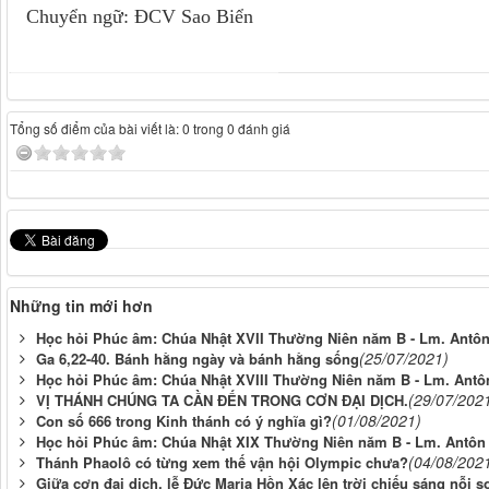
Chuyển ngữ: ĐCV Sao Biển
Tổng số điểm của bài viết là: 0 trong 0 đánh giá
Những tin mới hơn
Học hỏi Phúc âm: Chúa Nhật XVII Thường Niên năm B - Lm. Antôn
(25/07/2021)
Ga 6,22-40. Bánh hằng ngày và bánh hằng sống
Học hỏi Phúc âm: Chúa Nhật XVIII Thường Niên năm B - Lm. Antô
(29/07/202
VỊ THÁNH CHÚNG TA CẦN ĐẾN TRONG CƠN ĐẠI DỊCH.
(01/08/2021)
Con số 666 trong Kinh thánh có ý nghĩa gì?
Học hỏi Phúc âm: Chúa Nhật XIX Thường Niên năm B - Lm. Antôn 
(04/08/202
Thánh Phaolô có từng xem thế vận hội Olympic chưa?
Giữa cơn đại dịch, lễ Đức Maria Hồn Xác lên trời chiếu sáng nỗi s