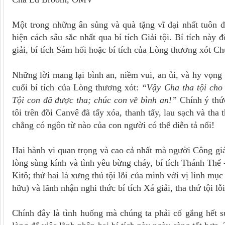
Một trong những ân sủng và quà tặng vĩ đại nhất tuôn 
hiện cách sâu sắc nhất qua bí tích Giải tội. Bí tích này 
giải, bí tích Sám hối hoặc bí tích của Lòng thương xót Ch
Những lời mang lại bình an, niềm vui, an ủi, và hy vọng 
cuối bí tích của Lòng thương xót:
“Vậy Cha tha tội ch
Tội con đã được tha; chúc con về bình an!”
Chính ý thức
tôi trên đồi Canvê đã tẩy xóa, thanh tẩy, lau sạch và tha
chẳng có ngôn từ nào của con người có thể diễn tả nổi!
Hai hành vi quan trọng và cao cả nhất mà người Công giáo 
lòng sùng kính và tình yêu bừng cháy, bí tích Thánh Thể
Kitô; thứ hai là xưng thú tội lỗi của mình với vị linh m
hữu) và lãnh nhận nghi thức bí tích Xá giải, tha thứ tội lỗi
Chính đây là tình huống mà chúng ta phải cố gắng hết s