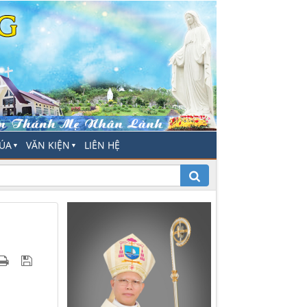
HÚA
VĂN KIỆN
LIÊN HỆ
▼
▼