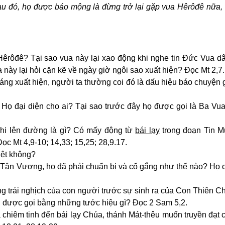
u đó, họ được báo mộng là đừng trở lại gặp vua Hêrôđê nữa, 
Hêrôđê? Tại sao vua này lại xao động khi nghe tin Đức Vua dâ
 này lại hỏi cặn kẽ về ngày giờ ngôi sao xuất hiện? Đọc Mt 2,7.
sáng xuất hiện, người ta thường coi đó là dấu hiệu báo chuyện 
? Họ đại diện cho ai? Tại sao trước đây họ được gọi là Ba Vu
khi lên đường là gì? Có mấy động từ
bái lạy
trong đoạn Tin 
Đọc Mt 4,9-10; 14,33; 15,25; 28,9.17.
iệt không?
 Tân Vương, họ đã phải chuẩn bị và cố gắng như thế nào? Họ c
g trái nghịch của con người trước sự sinh ra của Con Thiên C
 được gọi bằng những tước hiệu gì? Đọc 2 Sam 5,2.
 chiêm tinh đến bái lạy Chúa, thánh Mát-thêu muốn truyền đạt