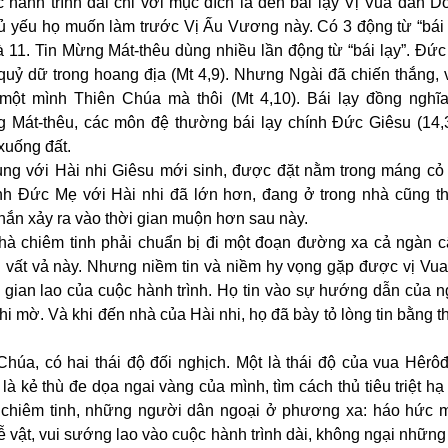
hành trình dài chỉ với mục đích là đến bái lạy Vị Vua dân Do
 chủ yếu họ muốn làm trước Vị Ấu Vương này. Có 3 động từ “bái 
à 11. Tin Mừng Mát-thêu dùng nhiều lần động từ “bái lạy”. Đứ
 quỷ dữ trong hoang địa (Mt 4,9). Nhưng Ngài đã chiến thắng,
o một mình Thiên Chúa mà thôi (Mt 4,10). Bái lạy đồng nghĩa
g Mát-thêu, các môn đệ thường bái lạy chính Đức Giêsu (14,3
 xuống đất.
ng với Hài nhi Giêsu mới sinh, được đặt nằm trong máng cỏ
ảnh Đức Mẹ với Hài nhi đã lớn hơn, đang ở trong nhà cũng t
hắn xảy ra vào thời gian muộn hơn sau này.
à chiêm tinh phải chuẩn bị đi một đoạn đường xa cả ngàn c
đi vất vả này. Nhưng niềm tin và niềm hy vọng gặp được vị Vu
gian lao của cuộc hành trình. Họ tin vào sự hướng dẫn của ng
khi mờ. Và khi đến nhà của Hài nhi, họ đã bày tỏ lòng tin bằng t
húa, có hai thái độ đối nghịch. Một là thái độ của vua Hêrô
y là kẻ thù đe dọa ngai vàng của mình, tìm cách thủ tiêu triệt h
à chiêm tinh, những người dân ngoại ở phương xa: háo hức 
 vật, vui sướng lao vào cuộc hành trình dài, không ngại nhữn