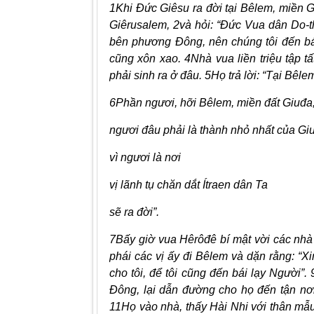
1Khi Ðức Giêsu ra đời tại Bêlem, miền G
Giêrusalem, 2và hỏi: “Ðức Vua dân Do-th
bên phương Ðông, nên chúng tôi đến bái
cũng xôn xao. 4Nhà vua liền triệu tập tấ
phải sinh ra ở đâu. 5Họ trả lời: “Tại Bêl
6Phần ngươi, hỡi Bêlem, miền đất Giuđa
ngươi đâu phải là thành nhỏ nhất của Gi
vì ngươi là nơi
vị lãnh tụ chăn dắt Ítraen dân Ta
sẽ ra đời”.
7Bấy giờ vua Hêrôđê bí mật vời các nhà 
phái các vị ấy đi Bêlem và dặn rằng: “Xin
cho tôi, để tôi cũng đến bái lạy Người”
Ðông, lại dẫn đường cho họ đến tận nơi
11Họ vào nhà, thấy Hài Nhi với thân mẫu 