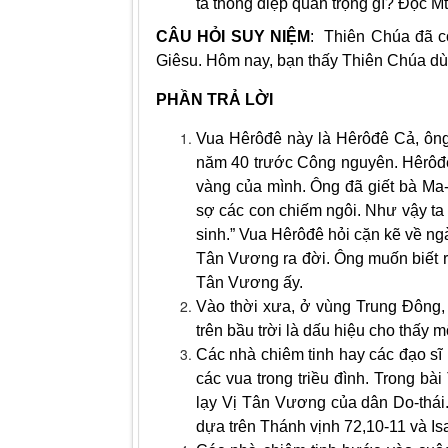
ta thông điệp quan trọng gì? Đọc Mt
CÂU HỎI SUY NIỆM
: Thiên Chúa đã c
Giêsu. Hôm nay, bạn thấy Thiên Chúa d
PHẦN TRẢ LỜI
Vua Hêrôđê này là Hêrôđê Cả, ông
năm 40 trước Công nguyên. Hêrôđê 
vàng của mình. Ông đã giết bà Ma-
sợ các con chiếm ngôi. Như vậy ta k
sinh.” Vua Hêrôđê hỏi cặn kẽ về ngà
Tân Vương ra đời. Ông muốn biết rõ
Tân Vương ấy.
Vào thời xưa, ở vùng Trung Đông, 
trên bầu trời là dấu hiệu cho thấy m
Các nhà chiêm tinh hay các đạo sĩ l
các vua trong triều đình. Trong b
lạy Vị Tân Vương của dân Do-thái.
dựa trên Thánh vịnh 72,10-11 và Isa