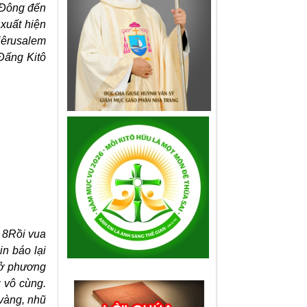
g Ðông đến
 xuất hiện
iêrusalem
 Ðấng Kitô
. 8Rồi vua
in báo lại
y ở phương
 vô cùng.
 vàng, nhũ