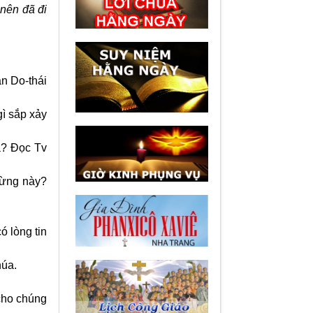
nên đã đi
n Do-thái
gì sắp xảy
a? Đọc Tv
Mừng này?
ó lòng tin
húa.
 cho chúng