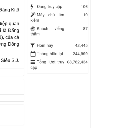
Đang truy cập
106
Đấng Kitô
Máy chủ tìm
19
kiếm
điệp quan
Khách viếng
87
ỉ là Đấng
thăm
), của cả
ương Đông
Hôm nay
42,445
Tháng hiện tại
244,999
Siêu S.J.
Tổng lượt truy
68,782,434
cập