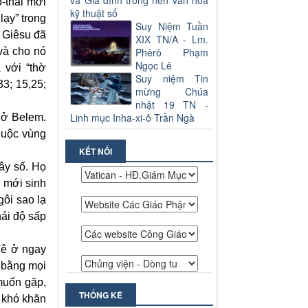
và Gia đình trong nền văn hoá
-thái mới
kỹ thuật số
lạy” trong
Suy Niệm Tuần
c Giêsu đã
XIX TN/A - Lm.
 và cho nó
Phêrô Phạm
Ngọc Lê
 với “thờ
Suy niệm Tin
3; 15,25;
mừng Chúa
nhật 19 TN -
Linh mục Inha-xi-ô Trần Ngà
 ở Belem.
huộc vùng
KẾT NỐI
ây số. Họ
a mới sinh
ôi sao lạ
hái độ sấp
đê ở ngay
ạ bằng mọi
muốn gặp,
THỐNG KÊ
g khó khăn