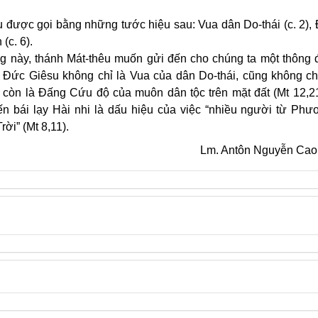
 được gọi bằng những tước hiệu sau: Vua dân Do-thái (c. 2), 
 (c. 6).
g này, thánh Mát-thêu muốn gửi đến cho chúng ta một thông 
: Đức Giêsu không chỉ là Vua của dân Do-thái, cũng không ch
 còn là Đấng Cứu độ của muôn dân tộc trên mặt đất (Mt 12,21
n bái lạy Hài nhi là dấu hiệu của việc “nhiều người từ Ph
ời” (Mt 8,11).
Lm. Antôn Nguyễn Cao 