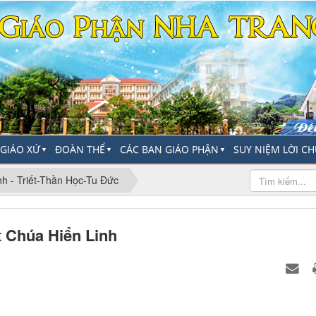
-GIÁO XỨ
ĐOÀN THỂ
CÁC BAN GIÁO PHẬN
SUY NIỆM LỜI C
▼
▼
▼
h - Triết-Thần Học-Tu Đức
 Chúa Hiển Linh