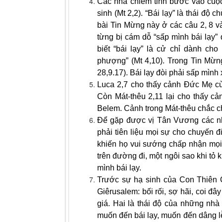
Các nhà chiêm tinh bước vào cuộc 
sinh (Mt 2,2). “Bái lạy” là thái độ
bài Tin Mừng này ở các câu 2, 8 v
từng bị cám dỗ “sấp mình bái lạy”
biết “bái lạy” là cử chỉ dành ch
phượng” (Mt 4,10). Trong Tin Mừn
28,9.17). Bái lạy đòi phải sấp mình
Luca 2,7 cho thấy cảnh Đức Mẹ cù
Còn Mát-thêu 2,11 lại cho thấy c
Belem. Cảnh trong Mát-thêu chắc c
Để gặp được vị Tân Vương các nh
phải tiên liệu mọi sự cho chuyến 
khiến họ vui sướng chấp nhận mọi 
trên đường đi, một ngôi sao khi tỏ 
mình bái lạy.
Trước sự hạ sinh của Con Thiên C
Giêrusalem: bối rối, sợ hãi, coi đâ
giá. Hai là thái độ của những nh
muốn đến bái lạy, muốn đến dâng lễ