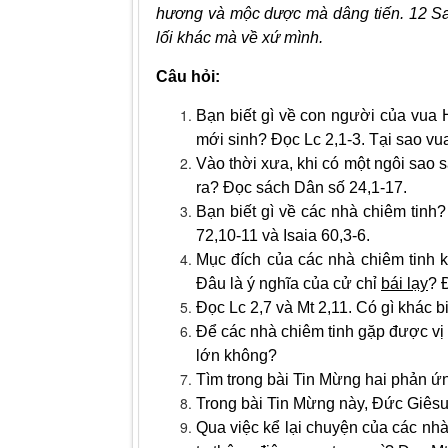
hương và mộc dược mà dâng tiến. 12 Sa
lối khác mà về xứ mình.
Câu hỏi:
Bạn biết gì về con người của vua 
mới sinh? Đọc Lc 2,1-3. Tại sao vua
Vào thời xưa, khi có một ngôi sao 
ra? Đọc sách Dân số 24,1-17.
Bạn biết gì về các nhà chiêm tinh
72,10-11 và Isaia 60,3-6.
Mục đích của các nhà chiêm tinh 
Đâu là ý nghĩa của cử chỉ
bái lạy
? 
Đọc Lc 2,7 và Mt 2,11. Có gì khác b
Để các nhà chiêm tinh gặp được vị
lớn không?
Tìm trong bài Tin Mừng hai phản ứn
Trong bài Tin Mừng này, Đức Giêsu
Qua việc kể lại chuyện của các nhà