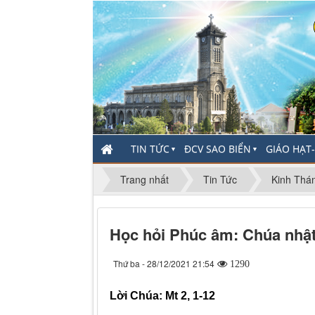
TIN TỨC
ĐCV SAO BIỂN
GIÁO HẠT
▼
▼
Trang nhất
Tin Tức
Kinh Thán
Học hỏi Phúc âm: Chúa nhật
Thứ ba - 28/12/2021 21:54
1290
Lời Chúa: Mt 2, 1-12