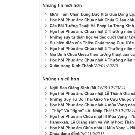
Những tin mới hơn
Mười Tám Chân Dung Đức Kitô Qua Dòng Lị
Học hỏi Phúc âm: Chúa nhật Chúa Giêsu chịu
Các Bài Tường Thuật Về Phép Lạ Trong Kinh
Học hỏi Phúc âm: Chúa nhật 2 Thường niên 
(12/
Những suy tư thần học về tiệc cưới Cana
Sự hiện diện của Thiên Chúa trong Cựu Ước.
Học hỏi Phúc âm: Chúa nhật 3 Thường niên
Gia Đình Chúa Giêsu theo tường thuật của c
Học hỏi Phúc âm: Chúa nhật 4 Thường niên
(29/01/2022)
Xuân trong Kinh Thánh
Những tin cũ hơn
(26/12/2021)
Ngôi Sao Giáng Sinh (Mt 2)
Học hỏi Phúc âm: Chúa nhật Lễ Thánh Gia n
Những Suy Tư Do Thái Giáo Về Cứu Chuộc Và
Học hỏi Phúc âm: Chúa nhật 4 mùa Vọng nă
(12/12/2021
“Thấy” Và “Nghe” Lời Nhập Thể
Học hỏi Phúc âm Chúa nhật III Mùa Vọng – 
Hanukkah, Lễ Giáng sinh và Vật lý học: Thần
Học hỏi Phúc âm Chúa nhật II Mùa Vọng – N
(28/11/2021)
Chúa đang đến!