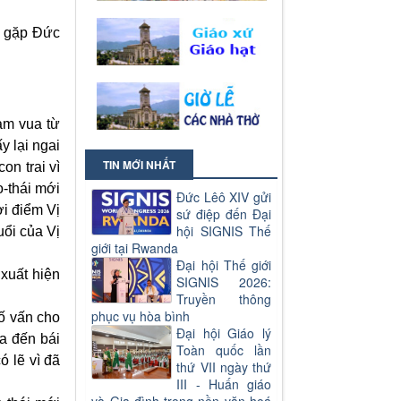
n gặp Đức
àm vua từ
 lại ngai
TIN MỚI NHẤT
on trai vì
o-thái mới
Đức Lêô XIV gửi
ời điểm Vị
sứ điệp đến Đại
hội SIGNIS Thế
uổi của Vị
giới tại Rwanda
Đại hội Thế giới
 xuất hiện
SIGNIS 2026:
Truyền thông
phục vụ hòa bình
cố vấn cho
Đại hội Giáo lý
xa đến bái
Toàn quốc lần
ó lẽ vì đã
thứ VII ngày thứ
III - Huấn giáo