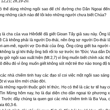
 12,21; 28,19-20.
ó thể dùng những ngôi sao để chỉ đường cho Dân Ngoại đế
ùng những cách nào để lôi kéo những người chưa biết Chúa?
 là cha của vua Hêrôđê đã giết Gioan Tẩy giả sau này. Ông l
Cả không phải là người Do-thái, nên ông sợ người Do-thái lấy
ri-am-mê, người vợ Do-thái của ông. Ông cũng giết ba người c
hông lạ gì khi thấy ông bối rối lo sợ trước tin “Đức Vua dân D
y giờ ngôi sao xuất hiện (Mt 2,7) vì ông muốn biết chính xác th
 điều đó vì ông muốn giết không sót một trẻ thơ nào trong độ t
các nhà chiêm tinh hay các đạo sĩ coi việc một ngôi sao sáng
ột vị vua lớn mới chào đời.
à những người thuộc giới trí thức. Họ có thể là các tư tế hay 
ài Tin Mừng hôm nay, họ là đại diện cho dân ngoại từ phương 
 Trước đây chúng ta quen gọi các nhà chiêm tinh là Ba Vua, c
ia 60,3-6.