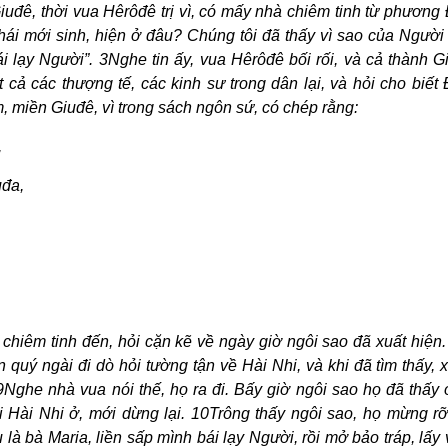
iuđê, thời vua Hêrôđê trị vì, có mấy nhà chiêm tinh từ phươn
ái mới sinh, hiện ở đâu? Chúng tôi đã thấy vì sao của Người
 lạy Người”. 3Nghe tin ấy, vua Hêrôđê bối rối, và cả thành G
t cả các thượng tế, các kinh sư trong dân lại, và hỏi cho biết
em, miền Giuđê, vì trong sách ngôn sứ, có chép rằng:
,
uđa,
chiêm tinh đến, hỏi cặn kẽ về ngày giờ ngôi sao đã xuất hiện
 quý ngài đi dò hỏi tường tận về Hài Nhi, và khi đã tìm thấy, x
. 9Nghe nhà vua nói thế, họ ra đi. Bấy giờ ngôi sao họ đã thấ
 Hài Nhi ở, mới dừng lại. 10Trông thấy ngôi sao, họ mừng rỡ
là bà Maria, liền sấp mình bái lạy Người, rồi mở bảo tráp, lấy