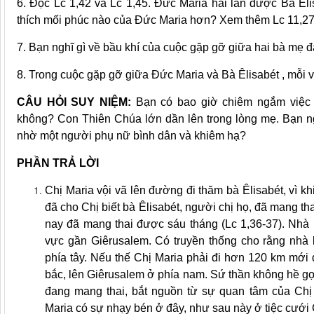
6. Đọc Lc 1,42 và Lc 1,45. Đức Maria hai lần được Bà Êli
thích mối phúc nào của Đức Maria hơn? Xem thêm Lc 11,27
7. Bạn nghĩ gì về bầu khí của cuộc gặp gỡ giữa hai bà mẹ 
8. Trong cuộc gặp gỡ giữa Đức Maria và Bà Êlisabét , mỗi 
CÂU HỎI SUY NIỆM:
Bạn có bao giờ chiêm ngắm việ
không? Con Thiên Chúa lớn dần lên trong lòng mẹ. Bạn ng
nhờ một người phụ nữ bình dân và khiêm hạ?
PHẦN TRẢ LỜI
Chị Maria vội vã lên đường đi thăm bà Êlisabét, vì kh
đã cho Chị biết bà Êlisabét, người chị họ, đã mang thai
nay đã mang thai được sáu tháng (Lc 1,36-37). Nhà b
vực gần Giêrusalem. Có truyền thống cho rằng nhà 
phía tây. Nếu thế Chị Maria phải đi hơn 120 km mới 
bắc, lên Giêrusalem ở phía nam. Sứ thần không hề gợi 
đang mang thai, bắt nguồn từ sự quan tâm của Chị 
Maria có sự nhạy bén ở đây, như sau này ở tiệc cưới