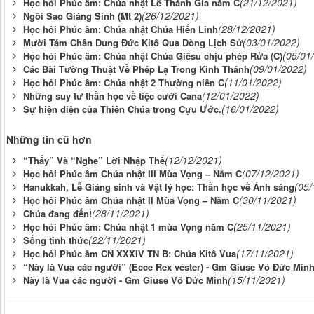
(21/12/2021)
Học hỏi Phúc âm: Chúa nhật Lễ Thánh Gia năm C
(26/12/2021)
Ngôi Sao Giáng Sinh (Mt 2)
(28/12/2021)
Học hỏi Phúc âm: Chúa nhật Chúa Hiển Linh
(03/01/2022)
Mười Tám Chân Dung Đức Kitô Qua Dòng Lịch Sử
(05/01
Học hỏi Phúc âm: Chúa nhật Chúa Giêsu chịu phép Rửa (C)
(09/01/2022)
Các Bài Tường Thuật Về Phép Lạ Trong Kinh Thánh
(11/01/2022)
Học hỏi Phúc âm: Chúa nhật 2 Thường niên C
(12/01/2022)
Những suy tư thần học về tiệc cưới Cana
(16/01/2022)
Sự hiện diện của Thiên Chúa trong Cựu Ước.
Những tin cũ hơn
(12/12/2021)
“Thấy” Và “Nghe” Lời Nhập Thể
(07/12/2021)
Học hỏi Phúc âm Chúa nhật III Mùa Vọng – Năm C
(05/
Hanukkah, Lễ Giáng sinh và Vật lý học: Thần học về Ánh sáng
(30/11/2021)
Học hỏi Phúc âm Chúa nhật II Mùa Vọng – Năm C
(28/11/2021)
Chúa đang đến!
(25/11/2021)
Học hỏi Phúc âm: Chúa nhật 1 mùa Vọng năm C
(22/11/2021)
Sống tỉnh thức
(17/11/2021)
Học hỏi Phúc âm CN XXXIV TN B: Chúa Kitô Vua
“Này là Vua các người” (Ecce Rex vester) - Gm Giuse Võ Đức Min
(15/11/2021)
Này là Vua các người - Gm Giuse Võ Đức Minh