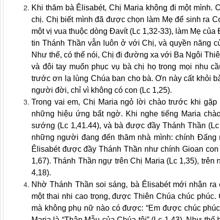
Khi thăm bà Êlisabét, Chị Maria không đi một mình. C
chị. Chị biết mình đã được chọn làm Mẹ để sinh ra C
một vị vua thuộc dòng Đavít (Lc 1,32-33), làm Mẹ của
tin Thánh Thần vẫn luôn ở với Chị, và quyền năng củ
Như thế, có thể nói, Chị đi đường xa với Ba Ngôi Thiê
và đôi tay muốn phục vụ bà chị họ trong mọi nhu cầ
trước ơn lạ lùng Chúa ban cho bà. Ơn này cất khỏi b
người đời, chỉ vì không có con (Lc 1,25).
Trong vai em, Chị Maria ngỏ lời chào trước khi gặp 
những hiệu ứng bất ngờ. Khi nghe tiếng Maria chào, 
sướng (Lc 1,41.44), và bà được đầy Thánh Thần (Lc 
những người đang đến thăm nhà mình: chính Đấng 
Êlisabét được đầy Thánh Thần như chính Gioan con c
1,67). Thánh Thần ngự trên Chị Maria (Lc 1,35), trên 
4,18).
Nhờ Thánh Thần soi sáng, bà Êlisabét mới nhận ra 
một thai nhi cao trọng, được Thiên Chúa chúc phúc. 
mà không phụ nữ nào có được: “Em được chúc phúc h
Maria là “Thân Mẫu của Chúa tôi” (Lc 1,43). Như thế b