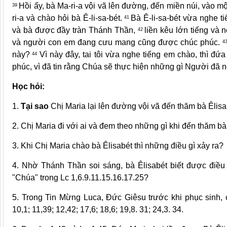
Hồi ấy, bà Ma-ri-a vội vã lên đường, đến miền núi, vào mộ
39
ri-a và chào hỏi bà Ê-li-sa-bét.
Bà Ê-li-sa-bét vừa nghe ti
41
và bà được đầy tràn Thánh Thần,
liền kêu lớn tiếng và
42
và người con em đang cưu mang cũng được chúc phúc.
4
này?
Vì này đây, tai tôi vừa nghe tiếng em chào, thì đ
44
phúc, vì đã tin rằng Chúa sẽ thực hiện những gì Người đã n
Học hỏi:
1.
Tại sao
Chị Maria lại lên đường vội vã đến thăm bà Êlis
2. Chị Maria đi với ai và đem theo
những
gì khi đến thăm b
3. Khi Chị Maria chào bà Êlisabét thì những điều gì xảy ra?
4. Nhờ Thánh Thần soi sáng, bà Êlisabét biết được điều 
"Chúa" trong Lc 1,6.9.11.15.16.17.25?
5. Trong Tin Mừng Luca, Đức Giêsu trước khi phục sinh,
10,1; 11,39; 12,42; 17,6; 18,6; 19,8. 31; 24,3. 34.