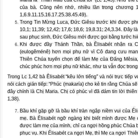
của bà. Cũng nên nhớ, nhiều lần trong chương 1
1,6.9.11.15.16.17.25.38.45.49).
Trong Tin Mừng Luca, Đức Giêsu trước khi được phục
10,1; 11,39; 12,42; 17,6; 18,6; 19,8.31; 24,3.34. Đây l
sau phục sinh, Đức Giêsu mới được gọi bằng tước hi
Khi được đầy Thánh Thần, bà Êlisabét nhận ra 
(eulogêménê) hơn mọi phụ nữ vì Cô đang cưu mang
Thiên Chúa tuyển chọn để làm Mẹ của Đấng Mêsia,
chúc phúc hơn mọi phụ nữ khác, như ta vẫn đọc trong
Trong Lc 1,42 bà Êlisabét “kêu lớn tiếng” và nói trực tiếp 
nói cách gián tiếp: “Phúc (makaría) cho kẻ tin rằng Chúa s
đây chính là Chị Maria. Chị có phúc vì đã dám tin lời thiê
1,38).
Bầu khí gặp gỡ là bầu khí tràn ngập niềm vui của Êl
mẹ. Bà Êlisabét ngỡ ngàng khi biết mình được Mẹ 
được làm mẹ của mình, chỉ ca ngợi hồng phúc Chúa ban
phục vụ. Khi Êlisabét ca ngợi Mẹ, thì Mẹ ca ngợi Thi