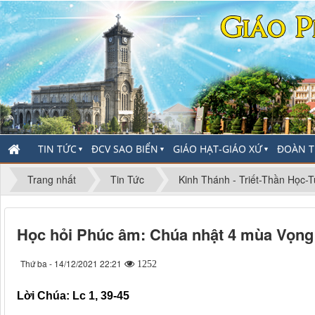
TIN TỨC
ĐCV SAO BIỂN
GIÁO HẠT-GIÁO XỨ
ĐOÀN T
▼
▼
▼
Trang nhất
Tin Tức
Kinh Thánh - Triết-Thần Học-
Học hỏi Phúc âm: Chúa nhật 4 mùa Vọn
Thứ ba - 14/12/2021 22:21
1252
Lời Chúa: Lc 1, 39-45