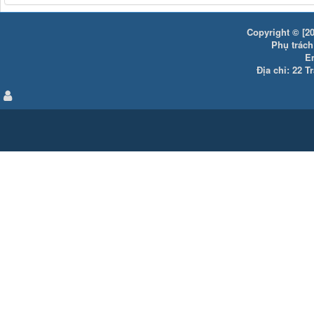
Copyright © [20
Phụ trách:
E
Địa chỉ: 22 